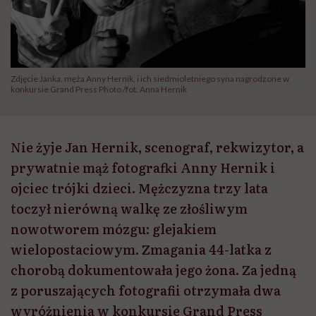
Zdjęcie Janka, męża Anny Hernik, i ich siedmioletniego syna nagrodzone w
konkursie Grand Press Photo /fot. Anna Hernik
Nie żyje Jan Hernik, scenograf, rekwizytor, a
prywatnie mąż fotografki Anny Hernik i
ojciec trójki dzieci. Mężczyzna trzy lata
toczył nierówną walkę ze złośliwym
nowotworem mózgu: glejakiem
wielopostaciowym. Zmagania 44-latka z
chorobą dokumentowała jego żona. Za jedną
z poruszających fotografii otrzymała dwa
wyróżnienia w konkursie Grand Press