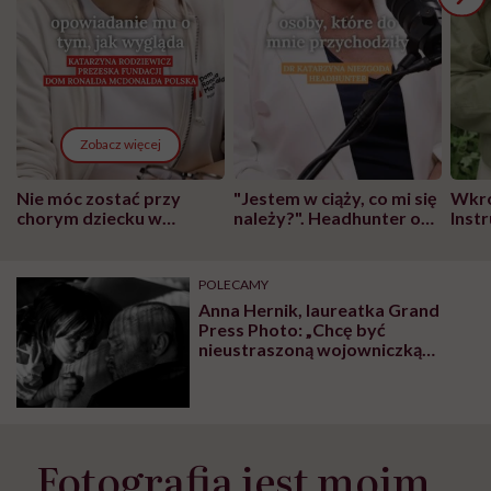
Zobacz więcej
Nie móc zostać przy
"Jestem w ciąży, co mi się
Wkró
chorym dziecku w
należy?". Headhunter o
Inst
szpitalu to tortura.
zmianie pokoleniowej u
atak
"Przeszkadzać w tym
kobiet w ciąży na rynku
wars
może chyba tylko
pracy
eksp
POLECAMY
głupota i brak
Anna Hernik, laureatka Grand
wyobraźni"
Press Photo: „Chcę być
nieustraszoną wojowniczką
walczącą o życie męża. Jeśli
zamkną przede mną drzwi, to
wejdę oknem”
„Fotografia jest moim