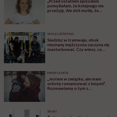
MINDFULNESS
Monika Sobień-Górska: „Trzeba
bardzo uważać, komu oddajemy
swoją wrażliwość, pieniądze i
zaufanie”
SPOŁECZEŃSTWO
Naukowcy: nie starzejemy się
dzień po dniu, tylko skokowo.
Pierwszy taki etap to wiek 44 lat
SPOŁECZEŃSTWO
Jagoda choruje na alzheimera o
wczesnym początku. „Zostało mi
10, może 11 wakacji, a kolejnych
nie będę już świadoma”