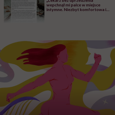
RODZICIELSTWO
Kamila Kamińska o karmieniu
piersią swojej 5-letniej córki: „W
jakich czasach my żyjemy, że
naturalne sprawy musimy
normalizować?”
EKOLOGIA
Stworzyła narzędzie, które
wystawia ubraniom ocenę
toksyczności. Romina Roman
tłumaczy, co plastik robi z naszą
skórą
Najnowsze w naszym serwisie
DIETY