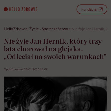
Go
to
Fundacja
content
HelloZdrowie: Życie
›
Społeczeństwo
›
Nie żyje Jan Hernik, kt
Nie żyje Jan Hernik, który trzy
lata chorował na glejaka.
„Odleciał na swoich warunkach”
Opublikowano:
28.01.2025 11:09