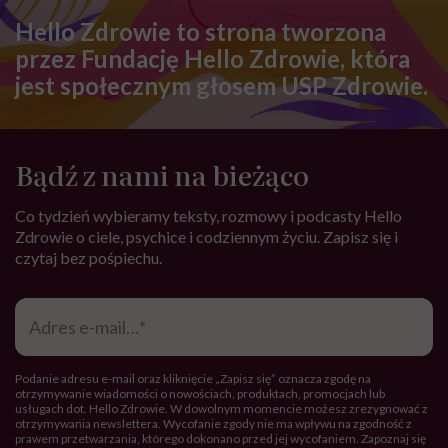
Zdrowa dieta ma sens, nawet jeśli
kilogramy wracają. To odkrycie
daje nadzieję wszystkim
walczącym z efektem jo-jo
SPOŁECZEŃSTWO
Klaudia Grodzicka: „12 godzin w
podróży dla pół minuty leczenia.
Jeśli ktoś mnie pyta, czy cały ten
trud ma sens, bez wahania
odpowiadam: 'tak’”
FEMINIZM
Krystyna Chojnowska-Liskiewicz:
„Nie chcę być słynna. Chciałam
tylko być pierwsza”
SPOŁECZEŃSTWO