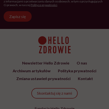
Kolejna edycja najpiękniejszego
festiwalu w Polsce już niebawem.
Spotkajmy się na All Inclusive Film
Festival w Jastarni!
Zobacz także
ŻYCIE
7 komplementów, które warto
mówić sobie w łóżku
ŻYCIE
„Przed ostatnim epizodem
pomyślałam, że kolejnego nie