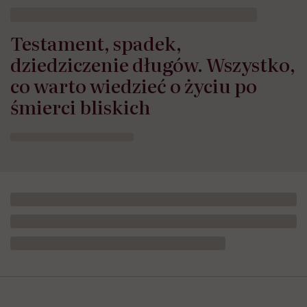
HelloZdrowie: Życie
›
Społeczeństwo
›
Testament, spadek, dzi
Testament, spadek,
dziedziczenie długów. Wszystko,
co warto wiedzieć o życiu po
śmierci bliskich
Opublikowano:
12.06.2026 12:02
Aktualizacja:
10.07.2026 12:11