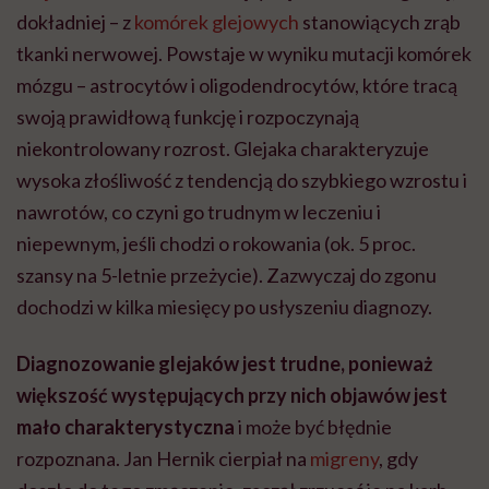
dokładniej – z
komórek glejowych
stanowiących zrąb
tkanki nerwowej. Powstaje w wyniku mutacji komórek
mózgu – astrocytów i oligodendrocytów, które tracą
swoją prawidłową funkcję i rozpoczynają
niekontrolowany rozrost. Glejaka charakteryzuje
wysoka złośliwość z tendencją do szybkiego wzrostu i
nawrotów, co czyni go trudnym w leczeniu i
niepewnym, jeśli chodzi o rokowania (ok. 5 proc.
szansy na 5-letnie przeżycie). Zazwyczaj do zgonu
dochodzi w kilka miesięcy po usłyszeniu diagnozy.
Diagnozowanie glejaków jest trudne, ponieważ
większość występujących przy nich objawów jest
mało charakterystyczna
i może być błędnie
rozpoznana. Jan Hernik cierpiał na
migreny
, gdy