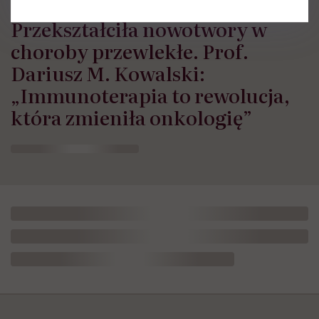
Przekształciła nowotwory w
choroby przewlekłe. Prof.
Dariusz M. Kowalski:
„Immunoterapia to rewolucja,
która zmieniła onkologię”