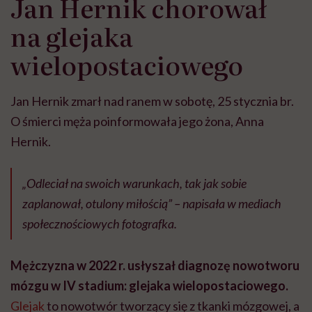
Jan Hernik chorował
na glejaka
wielopostaciowego
Jan Hernik zmarł nad ranem w sobotę, 25 stycznia br.
O śmierci męża poinformowała jego żona, Anna
Hernik.
„Odleciał na swoich warunkach, tak jak sobie
zaplanował, otulony miłością” – napisała w mediach
społecznościowych fotografka.
Mężczyzna w 2022 r. usłyszał diagnozę nowotworu
mózgu w IV stadium: glejaka wielopostaciowego.
Glejak
to nowotwór tworzący się z tkanki mózgowej, a