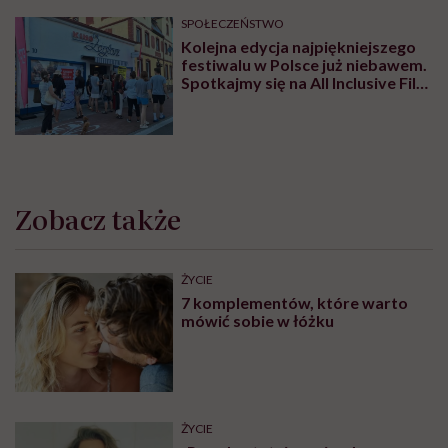
Zobacz profil
Udostępnij
Powiązane tematy:
Małżeństwo
podcast
Rodzicielstwo
Śmierć
Najpopularniejsze