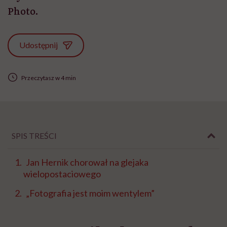
Photo.
Udostępnij
Przeczytasz w 4 min
SPIS TREŚCI
Jan Hernik chorował na glejaka
wielopostaciowego
„Fotografia jest moim wentylem”