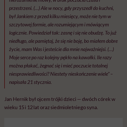
przestrzeni. (…) Ale w nocy, gdy przyszedł do kuchni,
był Jankiem z przed kilku miesięcy, może nie tym w
szczytowej formie, ale rozumiejącym i mówiącym
logicznie. Powiedział tak: zasnę i się nie obudzę. To już
niedługo, ale pamiętaj, że się nie boję, bo miałem dobre
życie, mam Was i jesteście dla mnie najważniejsi. (…)
Moje serce po raz kolejny pękło na kawałki. Ile razy
można płakać, żegnać się i mieć poczucie totalnej
niesprawiedliwości? Niestety nieskończenie wiele” –
napisała 21 stycznia.
Jan Hernik był ojcem trójki dzieci — dwóch córek w
wieku 15 i 12 lat oraz siedmioletniego syna.