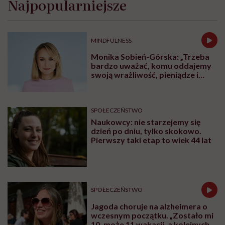
Czy da się przygotować na to, co może nas
spotkać, kiedy odejdzie ktoś nam bliski?
Zapewne nie do końca, bo „śmierć nie pyta,
czy to dobry moment”. Jak przekonywały
Katarzyna Kraus i Adrianna Sobol,
rozmówczynie Marzeny Pilarz-Herzyk w
tym odcinku PoPrawnych Pogadanek, na
pewno warto zdjąć tabu z tematu śmierci
swojej i bliskich, by móc świadomie
podejmować decyzje dotyczące przyszłości.