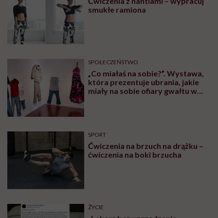
MATERIAŁY PROMOCYJNE
SPOŁECZEŃSTWO
„Jestem dziewczyną bardzo
samodzielną, więc na początku
stwierdziłam, że muszę o siebie
zadbać”. Emilia Pobiedzińska o
słodko-gorzkim doświadczeniu
menopauzy
RODZICIELSTWO
„Opieka skoncentrowana na
rodzinie to jest coś, bez czego
współczesna medycyna sobie nie
poradzi”
SPOŁECZEŃSTWO
Kaja Funez-Sokoła, Polka, która
oskarżyła Weinsteina: „To ja
byłam przedstawiana jako osoba,
która musi się bronić”