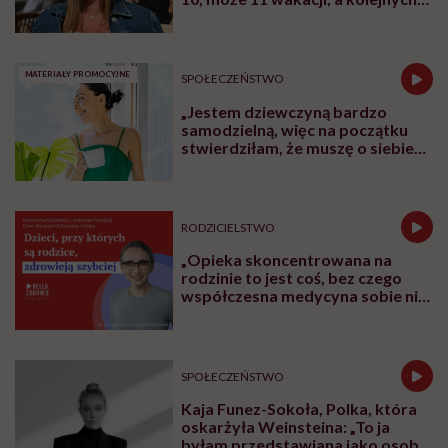
Udostępnij
Posłuchaj
Wysłuchasz w 72 min
Posłuchaj
podcastu
Posłuchaj nas również na:
YouTube
Spotify
Apple Podcasts