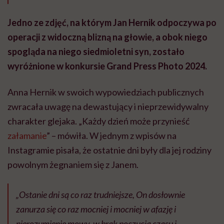
Jedno ze zdjęć, na którym Jan Hernik odpoczywa po
operacji z widoczną blizną na głowie, a obok niego
spogląda na niego siedmioletni syn, zostało
wyróżnione w konkursie Grand Press Photo 2024.
Anna Hernik w swoich wypowiedziach publicznych
zwracała uwagę na dewastujący i nieprzewidywalny
charakter glejaka. „Każdy dzień może przynieść
załamanie
” – mówiła. W jednym z wpisów na
Instagramie pisała, że ostatnie dni były dla jej rodziny
powolnym żegnaniem się z Janem.
„Ostanie dni są co raz trudniejsze, On dosłownie
zanurza się co raz mocniej i mocniej w afazję i
nierozumienie mowy, w brak poczucia czasu i