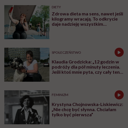
nad przepisaniem połowy majątku na drugiego
rodzica;
kiedy trzeba się podzielić spadkiem po
współmałżonku z jego rodzicami;
co zrobić, by nie odziedziczyć długów i żeby nie
odziedziczyły ich także nasze dzieci;
ile trzeba zapłacić za konsultację u prawnika i
dlaczego to inwestycja lepsza od nowej fryzury;
oraz dlaczego o śmierci warto rozmawiać wtedy,
kiedy mamy na to najmniejszą ochotę, czyli kiedy
jesteśmy zdrowi i wszystko dobrze się układa.
Marzena Pilarz-Herzyk