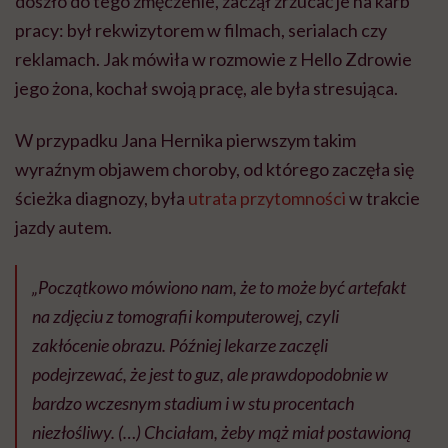
doszło do tego zmęczenie, zaczął zrzucać je na karb
pracy: był rekwizytorem w filmach, serialach czy
reklamach. Jak mówiła w rozmowie z Hello Zdrowie
jego żona, kochał swoją pracę, ale była stresująca.
W przypadku Jana Hernika pierwszym takim
wyraźnym objawem choroby, od którego zaczęła się
ścieżka diagnozy, była
utrata przytomności
w trakcie
jazdy autem.
„Początkowo mówiono nam, że to może być artefakt
na zdjęciu z tomografii komputerowej, czyli
zakłócenie obrazu. Później lekarze zaczęli
podejrzewać, że jest to guz, ale prawdopodobnie w
bardzo wczesnym stadium i w stu procentach
niezłośliwy. (…) Chciałam, żeby mąż miał postawioną