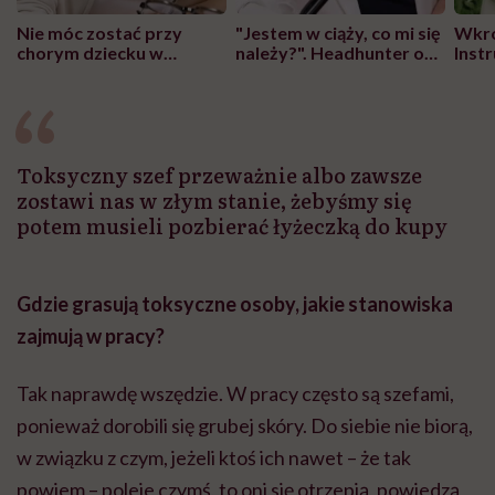
Nie móc zostać przy
"Jestem w ciąży, co mi się
Wkró
chorym dziecku w
należy?". Headhunter o
Inst
szpitalu to tortura.
zmianie pokoleniowej u
atak
"Przeszkadzać w tym
kobiet w ciąży na rynku
wars
może chyba tylko
pracy
eksp
głupota i brak
wyobraźni"
Toksyczny szef przeważnie albo zawsze
zostawi nas w złym stanie, żebyśmy się
potem musieli pozbierać łyżeczką do kupy
Gdzie grasują toksyczne osoby, jakie stanowiska
zajmują w pracy?
Tak naprawdę wszędzie. W pracy często są szefami,
ponieważ dorobili się grubej skóry. Do siebie nie biorą,
w związku z czym, jeżeli ktoś ich nawet – że tak
powiem – poleje czymś, to oni się otrzepią, powiedzą