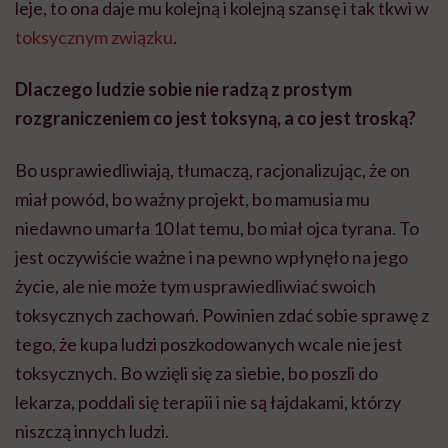
leje, to ona daje mu kolejną i kolejną szansę i tak tkwi w
toksycznym związku
.
Dlaczego ludzie sobie nie radzą z prostym
rozgraniczeniem co jest toksyną, a co jest troską?
Bo usprawiedliwiają, tłumaczą, racjonalizując, że on
miał powód, bo ważny projekt, bo mamusia mu
niedawno umarła 10 lat temu, bo miał ojca tyrana. To
jest oczywiście ważne i na pewno wpłynęło na jego
życie, ale nie może tym usprawiedliwiać swoich
toksycznych zachowań. Powinien zdać sobie sprawę z
tego, że kupa ludzi poszkodowanych wcale nie jest
toksycznych. Bo wzięli się za siebie, bo poszli do
lekarza, poddali się terapii i nie są łajdakami, którzy
niszczą innych ludzi.