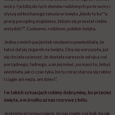
wciry. I jeżdżą do tych domów rodzinnych po te wciry i
słyszą od kochanego tatusia w święta „kiedy ty ku**a
pracę porządną znajdziesz, żebym się przestał ciebie
wstydzić?”. Cudowne, rodzinne, polskie święta.
Jedna z moich pacjentek niedawno powiedziała, że
tatuś dał jej zegarek na święta. Ona się wzruszyła, już
się chciała ucieszyć, że dostała nareszcie od ojca coś
porządnego, ładnego, a on jej mówi „no masz to, żebyś
wiedziała, jak ci czas tyka, bo ty coraz starsza się robisz
i ciągle ani męża, ani dzieci”.
I w takich sytuacjach robimy dobrą minę, bo przecież
święta, a w środku aż nas rozrywa z bólu.
Jesteśmy przyzwyczajeni, że nas ciągle coś boli, bo jak