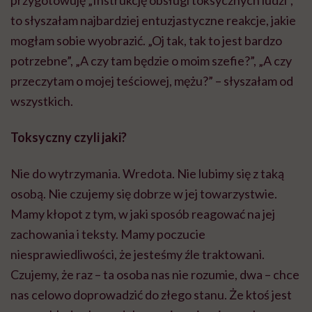
przygotowuję „Instrukcję obsługi toksycznych ludzi”,
to słyszałam najbardziej entuzjastyczne reakcje, jakie
mogłam sobie wyobrazić. „Oj tak, tak to jest bardzo
potrzebne”, „A czy tam będzie o moim szefie?”, „A czy
przeczytam o mojej teściowej, mężu?” – słyszałam od
wszystkich.
Toksyczny czyli jaki?
Nie do wytrzymania. Wredota. Nie lubimy się z taką
osobą. Nie czujemy się dobrze w jej towarzystwie.
Mamy kłopot z tym, w jaki sposób reagować na jej
zachowania i teksty. Mamy poczucie
niesprawiedliwości, że jesteśmy źle traktowani.
Czujemy, że raz – ta osoba nas nie rozumie, dwa – chce
nas celowo doprowadzić do złego stanu. Że ktoś jest