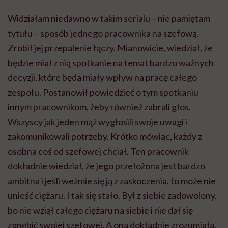
Widziałam niedawno w takim serialu – nie pamiętam
tytułu – sposób jednego pracownika na szefową.
Zrobił jej przepalenie łączy. Mianowicie, wiedział, że
będzie miał z nią spotkanie na temat bardzo ważnych
decyzji, które będą miały wpływ na pracę całego
zespołu. Postanowił powiedzieć o tym spotkaniu
innym pracownikom, żeby również zabrali głos.
Wszyscy jak jeden mąż wygłosili swoje uwagi i
zakomunikowali potrzeby. Krótko mówiąc, każdy z
osobna coś od szefowej chciał. Ten pracownik
dokładnie wiedział, że jego przełożona jest bardzo
ambitna i jeśli weźmie się ją z zaskoczenia, to może nie
unieść ciężaru. I tak się stało. Był z siebie zadowolony,
bo nie wziął całego ciężaru na siebie i nie dał się
zgnębić swojej szefowej. A ona dokładnie zrozumiała,