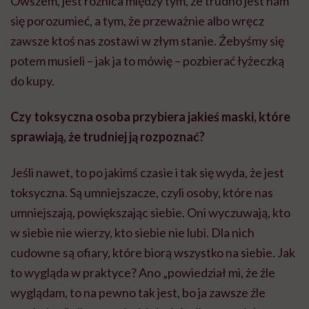
Owszem, jest różnica między tym, że trudno jest nam
się porozumieć, a tym, że przeważnie albo wręcz
zawsze ktoś nas zostawi w złym stanie. Żebyśmy się
potem musieli – jak ja to mówię – pozbierać łyżeczką
do kupy.
Czy toksyczna osoba przybiera jakieś maski, które
sprawiają, że trudniej ją rozpoznać?
Jeśli nawet, to po jakimś czasie i tak się wyda, że jest
toksyczna. Są umniejszacze, czyli osoby, które nas
umniejszają, powiększając siebie. Oni wyczuwają, kto
w siebie nie wierzy, kto siebie nie lubi. Dla nich
cudowne są ofiary, które biorą wszystko na siebie. Jak
to wygląda w praktyce? Ano „powiedział mi, że źle
wyglądam, to na pewno tak jest, bo ja zawsze źle