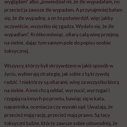
wyglądam” albo „powiedział mi, że źle wypadałam, no
przecież ja zawsze źle wypadam. A przynajmniej bałam
się, że źle wypadnę, a on to potwierdził, więc jakby
oczywiście, wszystko się zgadza. Wydało się, że źle
wypadłam”. Krótko mówiąc, ofiary całą winę przejmą
na siebie, dając tym samym pole do popisu osobie
toksycznej.
Wszyscy, którzy byli skrzywdzeni w jakiś sposób w
życiu, wybierają strategię, jak sobie z tą krzywdą
radzić. I niektórzy są ofiarami, winę za wszystko biorą
na siebie. A inni chcą oddać, wyrzucić, wyrzygać i
rzygają na innych po prostu, bawiąc się w kata,
napastnika, oceniacza czy wysoki sąd. Uważają, że
przecież mają rację, przecież mają prawo. Są tacy
toksyczni ludzie, którzy zawsze sobie udowodnią, że