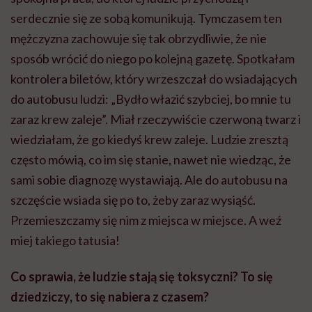
serdecznie się ze sobą komunikują. Tymczasem ten
mężczyzna zachowuje się tak obrzydliwie, że nie
sposób wrócić do niego po kolejną gazetę. Spotkałam
kontrolera biletów, który wrzeszczał do wsiadających
do autobusu ludzi: „Bydło włazić szybciej, bo mnie tu
zaraz krew zaleje”. Miał rzeczywiście czerwoną twarz i
wiedziałam, że go kiedyś krew zaleje. Ludzie zresztą
często mówią, co im się stanie, nawet nie wiedząc, że
sami sobie diagnozę wystawiają. Ale do autobusu na
szczęście wsiada się po to, żeby zaraz wysiąść.
Przemieszczamy się nim z miejsca w miejsce. A weź
miej takiego tatusia!
Co sprawia, że ludzie stają się toksyczni? To się
dziedziczy, to się nabiera z czasem?