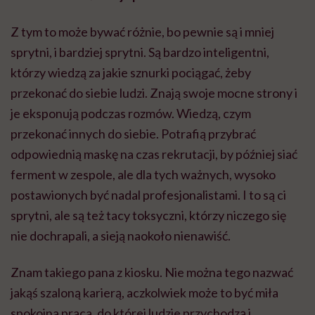
Z tym to może bywać różnie, bo pewnie są i mniej
sprytni, i bardziej sprytni. Są bardzo inteligentni,
którzy wiedzą za jakie sznurki pociągać, żeby
przekonać do siebie ludzi. Znają swoje mocne strony i
je eksponują podczas rozmów. Wiedzą, czym
przekonać innych do siebie. Potrafią przybrać
odpowiednią maskę na czas rekrutacji, by później siać
ferment w zespole, ale dla tych ważnych, wysoko
postawionych być nadal profesjonalistami. I to są ci
sprytni, ale są też tacy toksyczni, którzy niczego się
nie dochrapali, a sieją naokoło nienawiść.
Znam takiego pana z kiosku. Nie można tego nazwać
jakąś szaloną karierą, aczkolwiek może to być miła
spokojna praca, do której ludzie przychodzą i