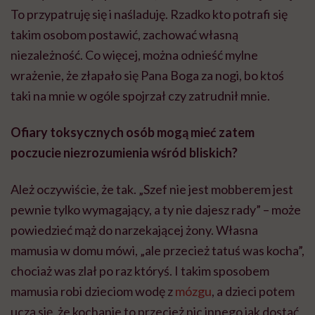
To przypatruję się i naśladuję. Rzadko kto potrafi się
takim osobom postawić, zachować własną
niezależność. Co więcej, można odnieść mylne
wrażenie, że złapało się Pana Boga za nogi, bo ktoś
taki na mnie w ogóle spojrzał czy zatrudnił mnie.
Ofiary toksycznych osób mogą mieć zatem
poczucie niezrozumienia wśród bliskich?
Ależ oczywiście, że tak. „Szef nie jest mobberem jest
pewnie tylko wymagający, a ty nie dajesz rady” – może
powiedzieć mąż do narzekającej żony. Własna
mamusia w domu mówi, „ale przecież tatuś was kocha”,
chociaż was zlał po raz któryś. I takim sposobem
mamusia robi dzieciom wodę z
mózgu
, a dzieci potem
uczą się, że kochanie to przecież nic innego jak dostać