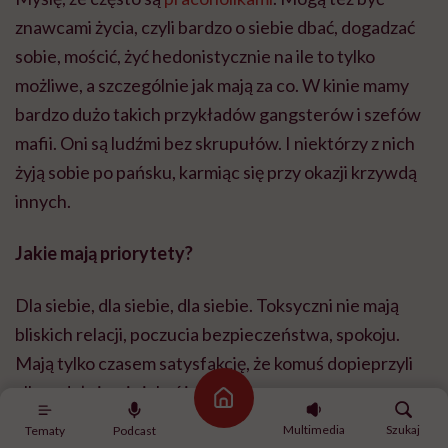
znawcami życia, czyli bardzo o siebie dbać, dogadzać
sobie, mościć, żyć hedonistycznie na ile to tylko
możliwe, a szczególnie jak mają za co. W kinie mamy
bardzo dużo takich przykładów gangsterów i szefów
mafii. Oni są ludźmi bez skrupułów. I niektórzy z nich
żyją sobie po pańsku, karmiąc się przy okazji krzywdą
innych.
Jakie mają priorytety?
Dla siebie, dla siebie, dla siebie. Toksyczni nie mają
bliskich relacji, poczucia bezpieczeństwa, spokoju.
Mają tylko czasem satysfakcję, że komuś dopieprzyli
albo udała im się jakaś intryga.
Strona główna
Multimedia
Szukaj
Tematy
Podcast