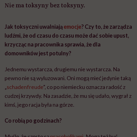
Nie ma toksyny bez toksyny.
Jak toksyczni uwalniają
emocje
? Czy to, że zarządza
ludźmi, że od czasu do czasu może dać sobie upust,
krzycząc na pracownika sprawia, że dla
domowników jest potulny?
Jednemu wystarcza, drugiemu nie wystarcza. Na
pewno nie są wyluzowani. Oni mogą mieć jedynie taką
„
schadenfreude
”, co po niemiecku oznacza radość z
cudzej krzywdy. Na zasadzie, że mu się udało, wygrał z
kimś, jego racja była na górze.
Co robią po godzinach?
Myślę, że często są
pracoholikami
. Mogą też być