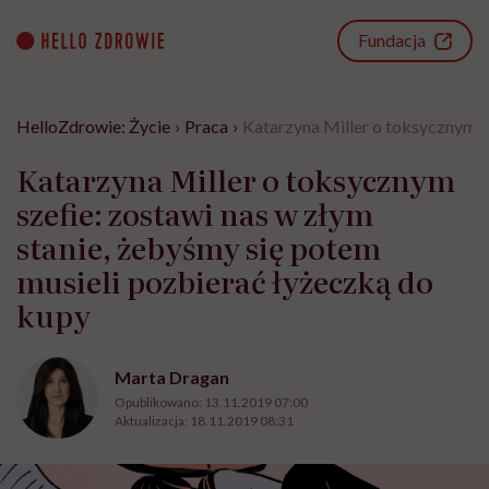
Go
to
Fundacja
content
HelloZdrowie: Życie
›
Praca
›
Katarzyna Miller o toksycznym sz
Katarzyna Miller o toksycznym
szefie: zostawi nas w złym
stanie, żebyśmy się potem
musieli pozbierać łyżeczką do
kupy
Marta Dragan
Opublikowano:
13.11.2019 07:00
Aktualizacja:
18.11.2019 08:31