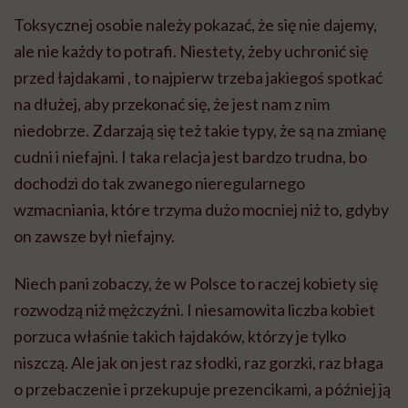
Toksycznej osobie należy pokazać, że się nie dajemy,
ale nie każdy to potrafi. Niestety, żeby uchronić się
przed łajdakami , to najpierw trzeba jakiegoś spotkać
na dłużej, aby przekonać się, że jest nam z nim
niedobrze. Zdarzają się też takie typy, że są na zmianę
cudni i niefajni. I taka relacja jest bardzo trudna, bo
dochodzi do tak zwanego nieregularnego
wzmacniania, które trzyma dużo mocniej niż to, gdyby
on zawsze był niefajny.
Niech pani zobaczy, że w Polsce to raczej kobiety się
rozwodzą niż mężczyźni. I niesamowita liczba kobiet
porzuca właśnie takich łajdaków, którzy je tylko
niszczą. Ale jak on jest raz słodki, raz gorzki, raz błaga
o przebaczenie i przekupuje prezencikami, a później ją