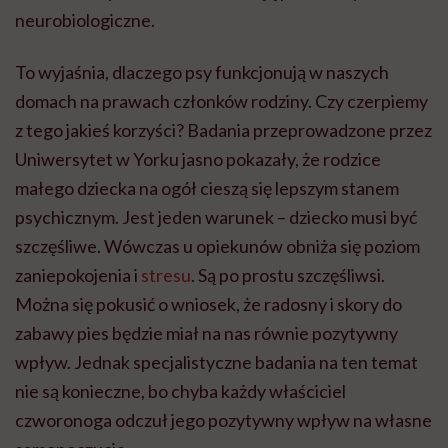
neurobiologiczne.
To wyjaśnia, dlaczego psy funkcjonują w naszych
domach na prawach członków rodziny. Czy czerpiemy
z tego jakieś korzyści? Badania przeprowadzone przez
Uniwersytet w Yorku jasno pokazały, że rodzice
małego dziecka na ogół cieszą się lepszym stanem
psychicznym. Jest jeden warunek – dziecko musi być
szczęśliwe. Wówczas u opiekunów obniża się poziom
zaniepokojenia i
stresu
. Są po prostu szczęśliwsi.
Można się pokusić o wniosek, że radosny i skory do
zabawy pies będzie miał na nas równie pozytywny
wpływ. Jednak specjalistyczne badania na ten temat
nie są konieczne, bo chyba każdy właściciel
czworonoga odczuł jego pozytywny wpływ na własne