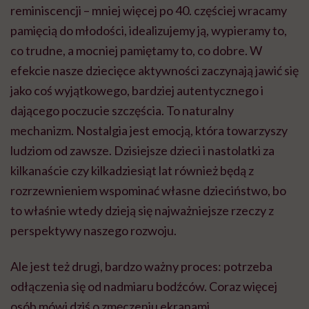
reminiscencji – mniej więcej po 40. częściej wracamy
pamięcią do młodości, idealizujemy ją, wypieramy to,
co trudne, a mocniej pamiętamy to, co dobre. W
efekcie nasze dziecięce aktywności zaczynają jawić się
jako coś wyjątkowego, bardziej autentycznego i
dającego poczucie szczęścia. To naturalny
mechanizm. Nostalgia jest emocją, która towarzyszy
ludziom od zawsze. Dzisiejsze dzieci i nastolatki za
kilkanaście czy kilkadziesiąt lat również będą z
rozrzewnieniem wspominać własne dzieciństwo, bo
to właśnie wtedy dzieją się najważniejsze rzeczy z
perspektywy naszego rozwoju.
Ale jest też drugi, bardzo ważny proces: potrzeba
odłączenia się od nadmiaru bodźców. Coraz więcej
osób mówi dziś o zmęczeniu ekranami,