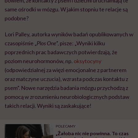
bowiem, że kontakty z psem i dziećmi uruchamiają te
same ośrodki w mózgu. W jakim stopniu te relacje są
podobne?
Lori Palley, autorka wyników badań opublikowanych w
czasopiśmie „
Plos One
”, pisze: „Wyniki kilku
poprzednich prac badawczych potwierdzają, że
poziom neurohormonów, np.
oksytocyny
(odpowiedzialnej za więzi emocjonalne z partnerem
oraz matczyne uczucia), wzrasta podczas kontaktu z
psem”. Nowe narzędzia badania mózgu przychodzą z
pomocą w zrozumieniu neurobiologicznych podstaw
takich relacji. Wyniki są zaskakujące!
POLECAMY
„Żałoba nic nie powinna. To czas