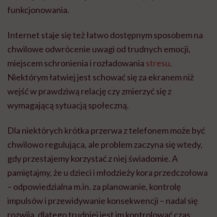
funkcjonowania.
Internet staje się też łatwo dostępnym sposobem na
chwilowe odwrócenie uwagi od trudnych emocji,
miejscem schronienia i rozładowania
stresu
.
Niektórym łatwiej jest schować się za ekranem niż
wejść w prawdziwą relację czy zmierzyć się z
wymagającą sytuacją społeczną.
Dla niektórych krótka przerwa z telefonem może być
chwilowo regulująca, ale problem zaczyna się wtedy,
gdy przestajemy korzystać z niej świadomie. A
pamiętajmy, że u dzieci i młodzieży kora przedczołowa
– odpowiedzialna m.in. za planowanie, kontrolę
impulsów i przewidywanie konsekwencji – nadal się
rozwija, dlatego trudniej jest im kontrolować czas