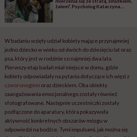
mierzenia się ze stratą, smutkiem,
żalem”. Psycholog Katarzyna
Binkiewicz mówi, jak radzić sobie
ze stratą zwierzęcia
W badaniu wzięły udział kobiety mające przynajmniej
jedno dziecko w wieku od dwóch do dziesięciu lat oraz
psa, który jest w rodzinie co najmniej dwa lata.
Pierwszy etap badań miał miejsce w domu, gdzie
kobiety odpowiadały na pytania dotyczące ich więzi z
czworonogiem
oraz dzieckiem. Oba obiekty
zaangażowania emocjonalnego zostały również
sfotografowane. Następnie uczestniczki zostały
podłączone do aparatury, która pokazywała
aktywność konkretnych obszarów mózgu w
odpowiedzi na bodźce. Tymi impulsami, jak można się