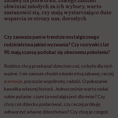
zabawę na podwórku. Dlatego zamiast
obwiniać młodych za ich wybory, warto
zastanowić się, czy mają wystarczająco dużo
wsparcia ze strony nas, dorosłych
Czy zauważa pani w trendzie nostalgicznego
rodzicielstwa jakieś wyzwania? Czy rozrywki z lat
90. mają szansę podobać się obecnemu pokoleniu?
Rodzice chcą przekazać dzieciom coś, co było dla nich
ważne. I nie zawsze chodzi o konkretną zabawę, raczej
o
emocje
, poczucie wspólnoty, radość. O pokazanie
kawałka własnej historii. Jednocześnie warto zadać
sobie pytanie: czym ta nostalgia jest dla mnie? Czy
chcę coś dziecku podarować, czy raczej próbuję
odtworzyć własne dzieciństwo? Czy chcę je czegoś