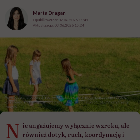
Marta Dragan
Opublikowano:
02.06.2026 11:41
Aktualizacja:
03.06.2026 15:24
Powrót do analogowych rozrywek: czego dzieci mogą nauczyć się z zabaw,
które wielu rodziców pamięta z własnego dzieciństwa? / Fot. DVrcan / Getty
Images
N
ie angażujemy wyłącznie wzroku, ale
również dotyk, ruch, koordynację i