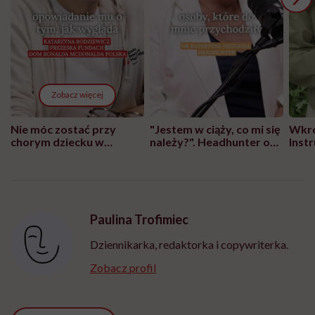
Zobacz więcej
Nie móc zostać przy
"Jestem w ciąży, co mi się
Wkró
chorym dziecku w
należy?". Headhunter o
Inst
szpitalu to tortura.
zmianie pokoleniowej u
atak
"Przeszkadzać w tym
kobiet w ciąży na rynku
wars
może chyba tylko
pracy
eksp
głupota i brak
wyobraźni"
Paulina Trofimiec
Dziennikarka, redaktorka i copywriterka.
Zobacz profil