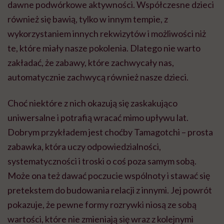
dawne podwórkowe aktywności. Współczesne dzieci
również się bawią, tylko w innym tempie, z
wykorzystaniem innych rekwizytów i możliwości niż
te, które miały nasze pokolenia. Dlatego nie warto
zakładać, że zabawy, które zachwycały nas,
automatycznie zachwycą również nasze dzieci.
Choć niektóre z nich okazują się zaskakująco
uniwersalne i potrafią wracać mimo upływu lat.
Dobrym przykładem jest choćby Tamagotchi – prosta
zabawka, która uczy odpowiedzialności,
systematyczności i troski o coś poza samym sobą.
Może ona też dawać poczucie wspólnoty i stawać się
pretekstem do budowania relacji z innymi. Jej powrót
pokazuje, że pewne formy rozrywki niosą ze sobą
wartości, które nie zmieniają się wraz z kolejnymi