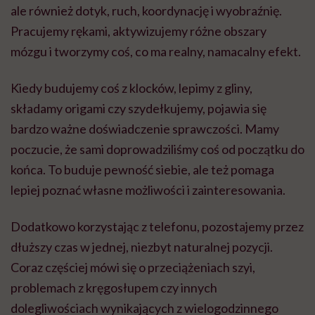
ale również dotyk, ruch, koordynację i wyobraźnię.
Pracujemy rękami, aktywizujemy różne obszary
mózgu i tworzymy coś, co ma realny, namacalny efekt.
Kiedy budujemy coś z klocków, lepimy z gliny,
składamy origami czy szydełkujemy, pojawia się
bardzo ważne doświadczenie sprawczości. Mamy
poczucie, że sami doprowadziliśmy coś od początku do
końca. To buduje pewność siebie, ale też pomaga
lepiej poznać własne możliwości i zainteresowania.
Dodatkowo korzystając z telefonu, pozostajemy przez
dłuższy czas w jednej, niezbyt naturalnej pozycji.
Coraz częściej mówi się o przeciążeniach szyi,
problemach z kręgosłupem czy innych
dolegliwościach wynikających z wielogodzinnego