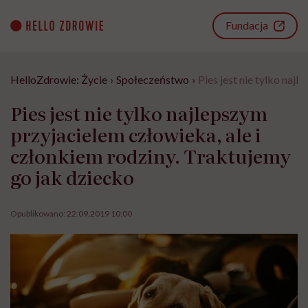
Go
to
Fundacja
content
HelloZdrowie: Życie
›
Społeczeństwo
›
Pies jest nie tylko naj
Pies jest nie tylko najlepszym
przyjacielem człowieka, ale i
członkiem rodziny. Traktujemy
go jak dziecko
Opublikowano:
22.09.2019 10:00