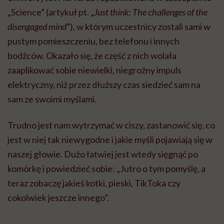
„Science” (artykuł pt. „
Just think: The challenges of the
disengaged mind
”), w którym uczestnicy zostali sami w
pustym pomieszczeniu, bez telefonu i innych
bodźców. Okazało się, że część z nich wolała
zaaplikować sobie niewielki, niegroźny impuls
elektryczny, niż przez dłuższy czas siedzieć sam na
sam ze swoimi myślami.
Trudno jest nam wytrzymać w ciszy, zastanowić się, co
jest w niej tak niewygodne i jakie myśli pojawiają się w
naszej głowie. Dużo łatwiej jest wtedy sięgnąć po
komórkę i powiedzieć sobie: „Jutro o tym pomyślę, a
teraz zobaczę jakieś kotki, pieski, TikToka czy
cokolwiek jeszcze innego”.