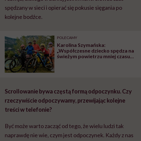
spędzany w sieci i opierać się pokusie sięgania po
kolejne bodźce.
POLECAMY
Karolina Szymańska:
„Współczesne dziecko spędza na
świeżym powietrzu mniej czasu
niż więzień na spacerze
penitencjarnym”
Scrollowanie bywa częstą formą odpoczynku. Czy
rzeczywiście odpoczywamy, przewijając kolejne
treści w telefonie?
Być może warto zacząć od tego, że wielu ludzi tak
naprawdę nie wie, czym jest odpoczynek. Każdy z nas