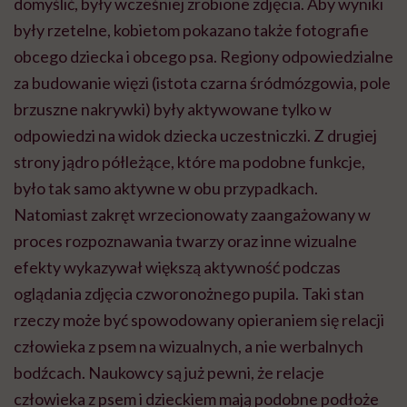
domyślić, były wcześniej zrobione zdjęcia. Aby wyniki
były rzetelne, kobietom pokazano także fotografie
obcego dziecka i obcego psa. Regiony odpowiedzialne
za budowanie więzi (istota czarna śródmózgowia, pole
brzuszne nakrywki) były aktywowane tylko w
odpowiedzi na widok dziecka uczestniczki. Z drugiej
strony jądro półleżące, które ma podobne funkcje,
było tak samo aktywne w obu przypadkach.
Natomiast zakręt wrzecionowaty zaangażowany w
proces rozpoznawania twarzy oraz inne wizualne
efekty wykazywał większą aktywność podczas
oglądania zdjęcia czworonożnego pupila. Taki stan
rzeczy może być spowodowany opieraniem się relacji
człowieka z psem na wizualnych, a nie werbalnych
bodźcach. Naukowcy są już pewni, że relacje
człowieka z psem i dzieckiem mają podobne podłoże