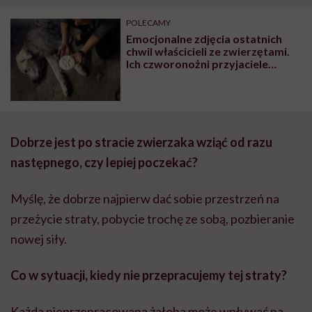
"Przeszkadzać w tym
kobiet w ciąży na rynku
wars
może chyba tylko
pracy
eksp
POLECAMY
głupota i brak
Emocjonalne zdjęcia ostatnich
wyobraźni"
chwil właścicieli ze zwierzętami.
Ich czworonożni przyjaciele
przechodzą za „tęczowy most”
Dobrze jest po stracie zwierzaka wziąć od razu
następnego, czy lepiej poczekać?
Myślę, że dobrze najpierw dać sobie przestrzeń na
przeżycie straty, pobycie trochę ze sobą, pozbieranie
nowej siły.
Co w sytuacji, kiedy nie przepracujemy tej straty?
Każda nieprzepracowana żałoba może
wpływać na