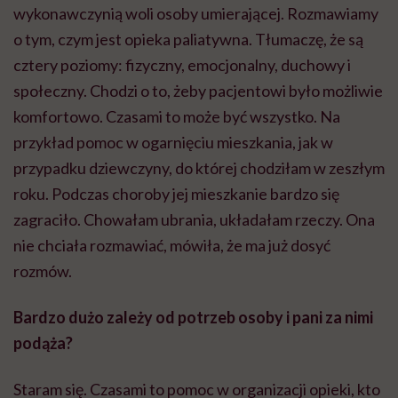
wykonawczynią woli osoby umierającej. Rozmawiamy
o tym, czym jest opieka paliatywna. Tłumaczę, że są
cztery poziomy: fizyczny, emocjonalny, duchowy i
społeczny. Chodzi o to, żeby pacjentowi było możliwie
komfortowo. Czasami to może być wszystko. Na
przykład pomoc w ogarnięciu mieszkania, jak w
przypadku dziewczyny, do której chodziłam w zeszłym
roku. Podczas choroby jej mieszkanie bardzo się
zagraciło. Chowałam ubrania, układałam rzeczy. Ona
nie chciała rozmawiać, mówiła, że ma już dosyć
rozmów.
Bardzo dużo zależy od potrzeb osoby i pani za nimi
podąża?
Staram się. Czasami to pomoc w organizacji opieki, kto