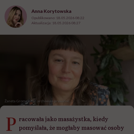
Anna Korytowska
Opublikowano:
18.05.2026 08:22
Aktualizacja:
18.05.2026 08:27
Żaneta Gromek /fot. archiwum prywatne
P
racowała jako masażystka, kiedy
pomyślała, że mogłaby masować osoby