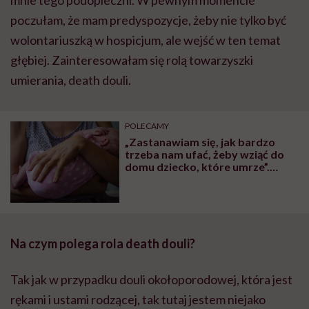
poczułam, że mam predyspozycje, żeby nie tylko być
wolontariuszką w hospicjum, ale wejść w ten temat
głębiej. Zainteresowałam się rolą towarzyszki
umierania, death douli.
POLECAMY
„Zastanawiam się, jak bardzo
trzeba nam ufać, żeby wziąć do
domu dziecko, które umrze”.
Rozmowa z Tisą Żawrocką-
Kwiatkowską, założycielką i
prezeską zarządu Fundacji Gajusz
Na czym polega rola death douli?
Tak jak w przypadku douli okołoporodowej, która jest
rękami i ustami rodzącej, tak tutaj jestem niejako