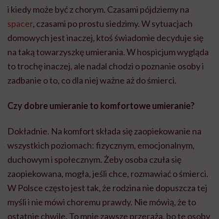
i kiedy może być z chorym. Czasami pójdziemy na
spacer
, czasami po prostu siedzimy. W sytuacjach
domowych jest inaczej, ktoś świadomie decyduje się
na taką towarzyszkę umierania. W hospicjum wygląda
to trochę inaczej, ale nadal chodzi o poznanie osoby i
zadbanie o to, co dla niej ważne aż do śmierci.
Czy dobre umieranie to komfortowe umieranie?
Dokładnie. Na komfort składa się zaopiekowanie na
wszystkich poziomach: fizycznym, emocjonalnym,
duchowym i społecznym. Żeby osoba czuła się
zaopiekowana, mogła, jeśli chce, rozmawiać o śmierci.
W Polsce często jest tak, że rodzina nie dopuszcza tej
myśli i nie mówi choremu prawdy. Nie mówią, że to
ostatnie chwile. To mnie zawsze przeraża, bo te osoby