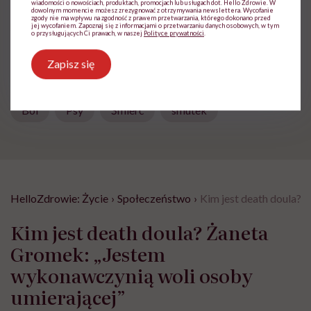
wiadomości o nowościach, produktach, promocjach lub usługach dot. Hello Zdrowie. W
dowolnym momencie możesz zrezygnować z otrzymywania newslettera. Wycofanie
zgody nie ma wpływu na zgodność z prawem przetwarzania, którego dokonano przed
Udostępnij
jej wycofaniem. Zapoznaj się z informacjami o przetwarzaniu danych osobowych, w tym
o przysługujących Ci prawach, w naszej
Polityce prywatności
.
Zapisz się
Powiązane tematy:
Ból
Psy
Śmierć
smutek
HelloZdrowie: Życie
›
Społeczeństwo
›
Kim jest death doula?
Kim jest death doula? Żaneta
Gromek: „Jestem
wykonawczynią woli osoby
umierającej”