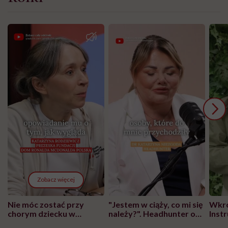
Zobacz więcej
Nie móc zostać przy
"Jestem w ciąży, co mi się
Wkró
chorym dziecku w
należy?". Headhunter o
Inst
szpitalu to tortura.
zmianie pokoleniowej u
atak