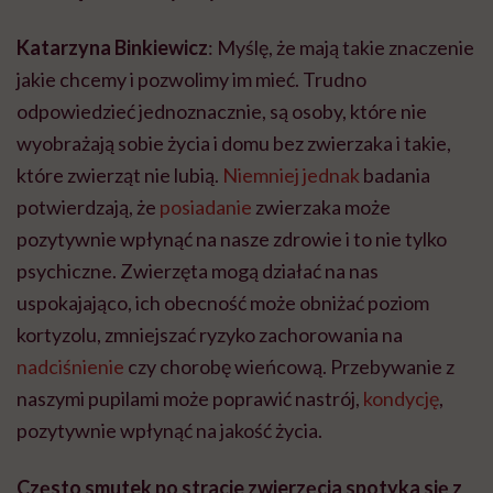
Katarzyna Binkiewicz
: Myślę, że mają takie znaczenie
jakie chcemy i pozwolimy im mieć. Trudno
odpowiedzieć jednoznacznie, są osoby, które nie
wyobrażają sobie życia i domu bez zwierzaka i takie,
które zwierząt nie lubią.
Niemniej jednak
badania
potwierdzają, że
posiadanie
zwierzaka może
pozytywnie wpłynąć na nasze zdrowie i to nie tylko
psychiczne. Zwierzęta mogą działać na nas
uspokajająco, ich obecność może obniżać poziom
kortyzolu, zmniejszać ryzyko zachorowania na
nadciśnienie
czy chorobę wieńcową. Przebywanie z
naszymi pupilami może poprawić nastrój,
kondycję
,
pozytywnie wpłynąć na jakość życia.
Często smutek po stracie zwierzęcia spotyka się z