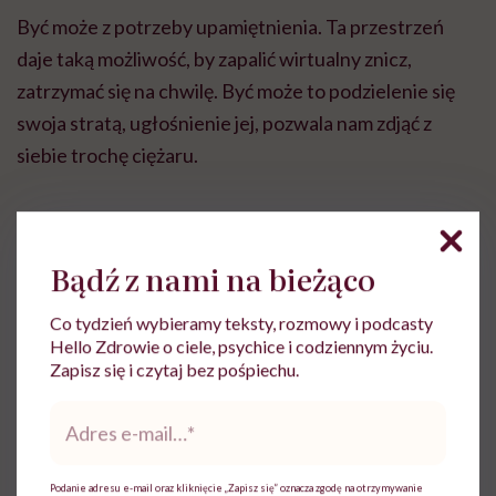
Być może z potrzeby upamiętnienia. Ta przestrzeń
daje taką możliwość, by zapalić wirtualny znicz,
zatrzymać się na chwilę. Być może to podzielenie się
swoja stratą, ugłośnienie jej, pozwala nam zdjąć z
siebie trochę ciężaru.
Bądź z nami na bieżąco
Ewa Wojciechowska
Co tydzień wybieramy teksty, rozmowy i podcasty
Hello Zdrowie o ciele, psychice i codziennym życiu.
Dziennikarka, filolożka, politolożka,
Zapisz się i czytaj bez pośpiechu.
reportażystka. Pisze, od kiedy pamięta, a w
międzyczasie lubi słuchać i obserwować
Adres
innych
e-
mail
*
Zobacz profil
Podanie adresu e-mail oraz kliknięcie „Zapisz się” oznacza zgodę na otrzymywanie