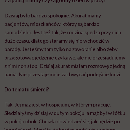
Za panią trudny czy łagodny dzień w pracy?
Dzisiaj było bardzo spokojnie. Akurat mamy
pacjentów, mieszkańców, którzy są bardzo
samodzielni. Jest też tak, że rodzina spędza przy nich
dużo czasu, dlatego staramy się nie wchodzić w
paradę. Jesteśmy tam tylko na zawołanie albo żeby
przygotować jedzenie czy kawę, ale nie przesiadujemy
z nimi non stop. Dzisiaj akurat miałam rozmowę z jedną
panią. Nie przestaje mnie zachwycać podejście ludzi.
Do tematu śmierci?
Tak. Jej mąż jest w hospicjum, w którym pracuję.
Siedziałyśmy dzisiaj w dużym pokoju, a mąż był w łóżku
w pokoju obok. Chciała dowiedzieć się, jak będzie po
jego śmierci. Mówiła, że bardzo podziwia swojego