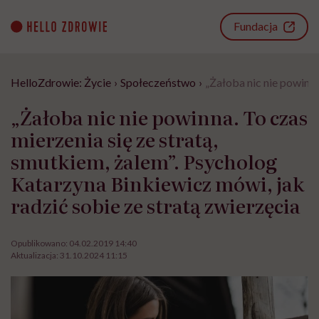
Go
to
Fundacja
content
HelloZdrowie: Życie
›
Społeczeństwo
›
„Żałoba nic nie powinna
„Żałoba nic nie powinna. To czas
mierzenia się ze stratą,
smutkiem, żalem”. Psycholog
Katarzyna Binkiewicz mówi, jak
radzić sobie ze stratą zwierzęcia
Opublikowano:
04.02.2019 14:40
Aktualizacja:
31.10.2024 11:15