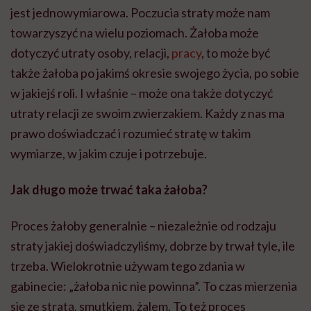
jest jednowymiarowa. Poczucia straty może nam
towarzyszyć na wielu poziomach. Żałoba może
dotyczyć utraty osoby, relacji,
pracy
, to może być
także żałoba po jakimś okresie swojego życia, po sobie
w jakiejś roli. I właśnie – może ona także dotyczyć
utraty relacji ze swoim zwierzakiem. Każdy z nas ma
prawo doświadczać i rozumieć stratę w takim
wymiarze, w jakim czuje i potrzebuje.
Jak długo może trwać taka żałoba?
Proces żałoby generalnie – niezależnie od rodzaju
straty jakiej doświadczyliśmy, dobrze by trwał tyle, ile
trzeba. Wielokrotnie używam tego zdania w
gabinecie: „żałoba nic nie powinna”. To czas mierzenia
się ze stratą, smutkiem, żalem. To też proces