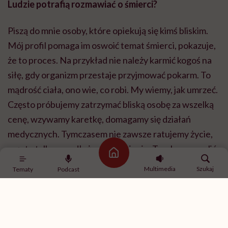
Ludzie potrafią rozmawiać o śmierci?
Piszą do mnie osoby, które opiekują się kimś bliskim.
Mój profil pomaga im oswoić temat śmierci, pokazuje,
że to proces. Na przykład nie należy karmić kogoś na
siłę, gdy organizm przestaje przyjmować pokarm. To
mądrość ciała, ono wie, co robi. My wiemy, jak umrzeć.
Często próbujemy zatrzymać bliską osobę za wszelką
cenę, wzywamy karetkę, domagamy się działań
medycznych. Tymczasem nie zawsze ratujemy życie,
często tylko przedłużamy cierpienie. Trzeba pozwolić
Strona główna
bliskim odejść. Przecież widzimy tę osobę, widzimy, że
Multimedia
Szukaj
Tematy
Podcast
się męczy. To my chcemy ugrać bardzo często nie
jakość życia, tylko długość życia. To nawet nie jest
życie, bo wygrywamy co najwyżej długość leżenia w
łóżku naszej bliskiej osoby, leżnia w agonii.