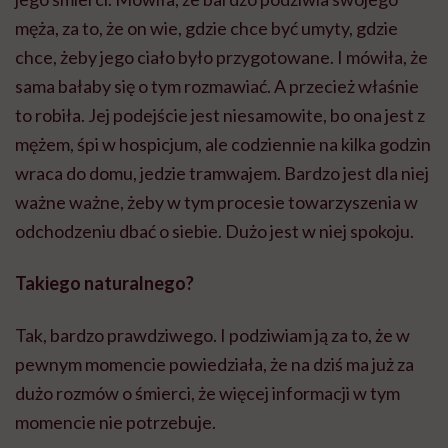
męża, za to, że on wie, gdzie chce być umyty, gdzie
chce, żeby jego ciało było przygotowane. I mówiła, że
sama bałaby się o tym rozmawiać. A przecież właśnie
to robiła. Jej podejście jest niesamowite, bo ona jest z
mężem, śpi w hospicjum, ale codziennie na kilka godzin
wraca do domu, jedzie tramwajem. Bardzo jest dla niej
ważne ważne, żeby w tym procesie towarzyszenia w
odchodzeniu dbać o siebie. Dużo jest w niej spokoju.
Takiego naturalnego?
Tak, bardzo prawdziwego. I podziwiam ją za to, że w
pewnym momencie powiedziała, że na dziś ma już za
dużo rozmów o śmierci, że więcej informacji w tym
momencie nie potrzebuje.