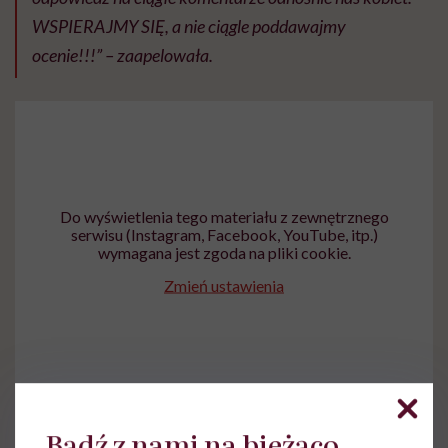
WSPIERAJMY SIĘ, a nie ciągle poddawajmy
ocenie!!!” – zaapelowała.
Do wyświetlenia tego materiału z zewnętrznego
serwisu (Instagram, Facebook, YouTube, itp.)
wymagana jest zgoda na pliki cookie.
Zmień ustawienia
Bądź z nami na bieżąco