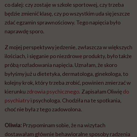
co dalej: czy zostaje w szkole sportowej, czy trzeba
będzie zmienić klasę, czy po wszystkim uda się jeszcze
zdać egzamin sprawnościowy. Tego napięcia było
naprawdę sporo.
Z mojej perspektywy jedzenie, zwłaszcza w większych
ilościach, i sięganie po niezdrowe produkty, było także
próbą rozładowania napięcia. Uznałam, że skoro
byłyśmy już u dietetyka, dermatologa, ginekologa, to
kolejny krok, który trzeba zrobić, powinien zmierzać w
kierunku
zdrowia psychicznego
. Zapisałam Oliwię
do
psychiatry
i psychologa. Chodziła na te spotkania,
choć nie była z tego zadowolona.
Oliwia:
Przypominam sobie, że na wizytach
dostawałam głównie behawioralne sposoby radzenia