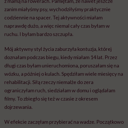
z mamą na rowerach. Pamiętam, że nawet jeszcze
zanim miałyśmy psy, wychodziłyśmy praktycznie
codziennie na spacer. Tej aktywności miałam
naprawdę dużo, a więc niemal cały czas byłam w
ruchu. I byłam bardzo szczupła.
Mój aktywny styl życia zaburzyła kontuzja, której
doznałam podczas biegu, kiedy miałam 14 lat. Przez
długi czas byłam unieruchomiona, poruszałam się na
wózku, a później o kulach. Spędziłam wiele miesięcy na
rehabilitacji. Siłą rzeczy niemalże do zera
ograniczyłam ruch, siedziałam w domu i oglądałam
filmy. To zbiegło się też w czasie z okresem
dojrzewania.
W efekcie zaczęłam przybierać na wadze. Początkowo