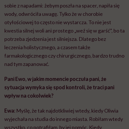
sobie z napadami: żebym poszła na spacer, napiła się
wody, odwróciła uwagę. Tylko że w chorobie
otyłościowej to często nie wystarcza. To nie jest
kwestia silnej woli ani prostego „weź się w garść”, bo ta
potrzeba zjedzenia jest silniejsza. Dlatego bez
leczenia holistycznego, a czasem także
farmakologicznego czy chirurgicznego, bardzo trudno
nad tym zapanować.
Pani Ewo, w jakim momencie poczuła pani, że
sytuacja wymyka się spod kontroli, że traci pani
wpływ na cokolwiek?
Ewa:
Myślę, że tak najdotkliwiej wtedy, kiedy Oliwia
wyjechała na studia do innego miasta. Robiłam wtedy
wszystko, co potrafiłam, by jej pomóc. Kiedy