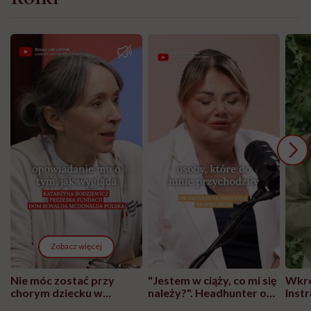
Zobacz więcej
Nie móc zostać przy
"Jestem w ciąży, co mi się
Wkró
chorym dziecku w
należy?". Headhunter o
Inst
szpitalu to tortura.
zmianie pokoleniowej u
atak