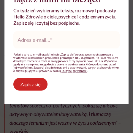
Paulina Zagórska –
Co tydzień wybieramy teksty, rozmowy i podcasty
„Doktorka Nieuczka”
Hello Zdrowie o ciele, psychice i codziennym życiu.
Zapisz się i czytaj bez pośpiechu.
Adres
Znana na Instagramie jako „Doktorka Nieuczka”
e-
mail
*
Paulina Zagórska jest anglistką, doktorka z
językoznawstwa i – jak sama o sobie mówi –
Podanie adresu e-mail oraz kliknięcie „Zapisz się” oznacza zgodę na otrzymywanie
wiadomości o nowościach, produktach, promocjach lub usługach dot. Hello Zdrowie. W
feministką
. W mediach społecznościowych porusza
dowolnym momencie możesz zrezygnować z otrzymywania newslettera. Wycofanie
zgody nie ma wpływu na zgodność z prawem przetwarzania, którego dokonano przed
jej wycofaniem. Zapoznaj się z informacjami o przetwarzaniu danych osobowych, w tym
takie zagadnienia, jak d cielesność, prawa kobiet,
o przysługujących Ci prawach, w naszej
Polityce prywatności
.
ekologia, problemy społeczno-ekonomiczne.
Zapisz się
„Na moim instakoncie promuję równość, edukuję z
tematów społeczno-politycznych, pokazuję jak być
aktywnym obywatelem/obywatelką, i tłumaczę
dlaczego feminizm jest ważny w życiu codziennym” –
wyjaśnia.