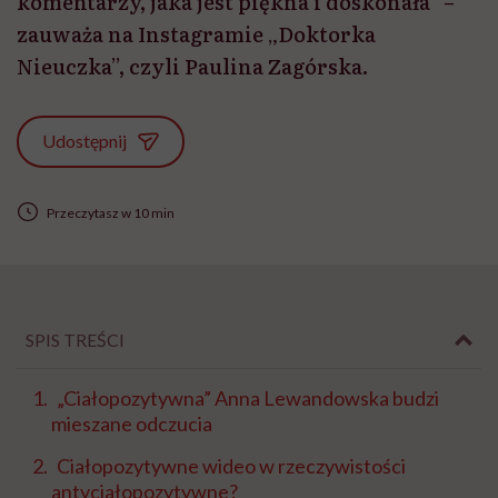
komentarzy, jaka jest piękna i doskonała” –
zauważa na Instagramie „Doktorka
Nieuczka”, czyli Paulina Zagórska.
Udostępnij
Przeczytasz w 10 min
SPIS TREŚCI
„Ciałopozytywna” Anna Lewandowska budzi
mieszane odczucia
Ciałopozytywne wideo w rzeczywistości
antyciałopozytywne?