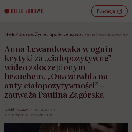
Go
to
Fundacja
content
HelloZdrowie: Życie
›
Społeczeństwo
›
Anna Lewandowska w og
Anna Lewandowska w ogniu
krytyki za „ciałopozytywne”
wideo z doczepionym
brzuchem. „Ona zarabia na
anty-ciałopozytywności” –
zauważa Paulina Zagórska
Opublikowano:
31.08.2020 10:03
Aktualizacja:
31.08.2020 10:05