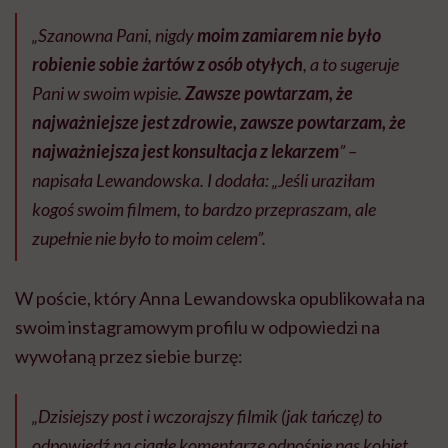
„Szanowna Pani, nigdy
moim zamiarem nie było
robienie sobie żartów z osób otyłych
, a to sugeruje
Pani w swoim wpisie.
Zawsze powtarzam, że
najważniejsze jest zdrowie, zawsze powtarzam, że
najważniejsza jest konsultacja z lekarzem
” –
napisała Lewandowska. I dodała: „Jeśli uraziłam
kogoś swoim filmem, to bardzo przepraszam, ale
zupełnie nie było to moim celem”.
W poście, który Anna Lewandowska opublikowała na
swoim instagramowym profilu w odpowiedzi na
wywołaną przez siebie burzę:
„Dzisiejszy post i wczorajszy filmik (jak tańczę) to
odpowiedź na ciągłe komentarze odnośnie nas kobiet.