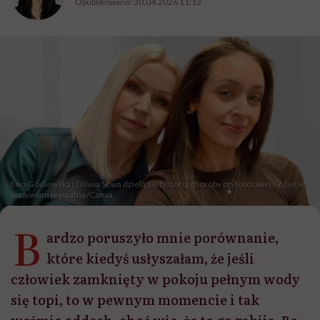
Opublikowano:
30.04.2026 11:13
Ewa Godlewska i Oliwia Sowa dzielą się historią choroby otyłościowej / Zdjęcie:
archiwum prywatne/Canva
B
ardzo poruszyło mnie porównanie,
które kiedyś usłyszałam, że jeśli
człowiek zamknięty w pokoju pełnym wody
się topi, to w pewnym momencie i tak