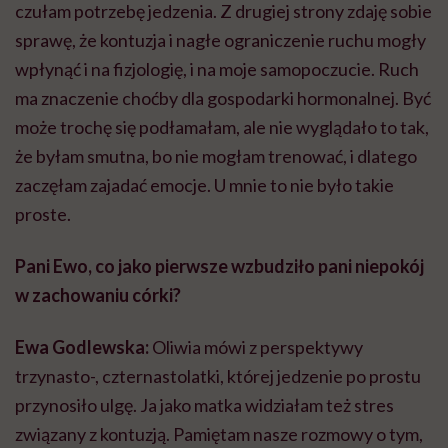
czułam potrzebę jedzenia. Z drugiej strony zdaję sobie
sprawę, że kontuzja i nagłe ograniczenie ruchu mogły
wpłynąć i na fizjologię, i na moje samopoczucie. Ruch
ma znaczenie choćby dla gospodarki hormonalnej. Być
może trochę się podłamałam, ale nie wyglądało to tak,
że byłam smutna, bo nie mogłam trenować, i dlatego
zaczęłam zajadać emocje. U mnie to nie było takie
proste.
Pani Ewo, co jako pierwsze wzbudziło pani niepokój
w zachowaniu córki?
Ewa Godlewska:
Oliwia mówi z perspektywy
trzynasto-, czternastolatki, której jedzenie po prostu
przynosiło ulgę. Ja jako matka widziałam też stres
związany z kontuzją. Pamiętam nasze rozmowy o tym,