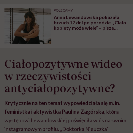
"Przeszkadzać w tym
kobiet w ciąży na rynku
wars
może chyba tylko
pracy
eksp
POLECAMY
głupota i brak
Anna Lewandowska pokazała
wyobraźni"
brzuch 17 dni po porodzie. „Ciało
kobiety może wiele” – pisze
trenerka
Ciałopozytywne wideo
w rzeczywistości
antyciałopozytywne?
Krytycznie na ten temat wypowiedziała się m. in.
feministka i aktywistka Paulina Zagórska
, która
występowi Lewandowskiej poświęciła wpis na swoim
instagramowym profilu. „Doktorka Nieuczka”