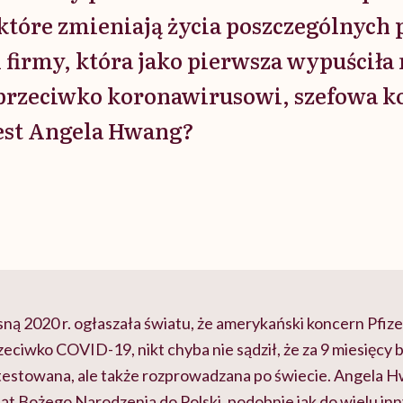
óre zmieniają życia poszczególnych 
 firmy, która jako pierwsza wypuściła
 przeciwko koronawirusowi, szefowa k
jest Angela Hwang?
ną 2020 r. ogłaszała światu, że amerykański koncern Pfiz
eciwko COVID-19, nikt chyba nie sądził, że za 9 miesięcy b
etestowana, ale także rozprowadzana po świecie. Angela 
ąt Bożego Narodzenia do Polski, podobnie jak do wielu inny