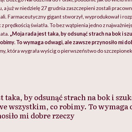
u, a już w niedzielę 27 grudnia zaszczepieni zostali pracow
itali. Farmaceutyczny gigant stworzył, wyprodukował i ro
 z prędkością światła. To bez wątpienia jedno z najważnie
ata.
„Moja rada jest taka, by odsunąć strach na bok i 
robimy. To wymaga odwagi, ale zawsze przynosiło mi do
firmy, która wygrała wyścig o pierwszeństwo do szczepion
t taka, by odsunąć strach na bok i szuk
e wszystkim, co robimy. To wymaga o
osiło mi dobre rzeczy