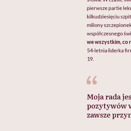
pierwsze partie lek
kilkudziesięciu szp
miliony szczepionek
współczesnego świ
we wszystkim, co 
54-letnia liderka 
19.
Moja rada jes
pozytywów w
zawsze przyn