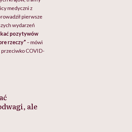
nicy medyczni z
zprowadził pierwsze
jszych wydarzeń
szukać pozytywów
bre rzeczy”
– mówi
ek przeciwko COVID-
ać
dwagi, ale