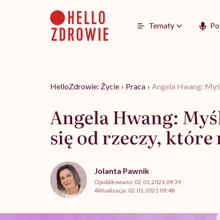
Go
to
content
Tematy
Po
HelloZdrowie: Życie
›
Praca
›
Angela Hwang: Myślę
Angela Hwang: Myślę
się od rzeczy, któr
Jolanta Pawnik
Opublikowano:
02.01.2021 09:39
Aktualizacja:
02.01.2021 09:48