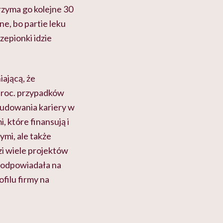
rzyma go kolejne 30
e, bo partie leku
zepionki idzie
iającą, że
proc. przypadków
budowania kariery w
, które finansują i
mi, ale także
i wiele projektów
e odpowiadała na
filu firmy na