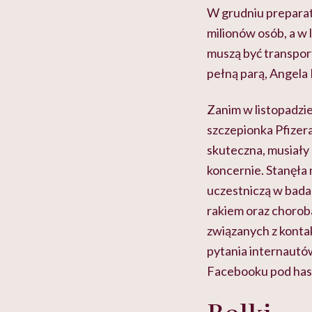
W grudniu preparat
milionów osób, a w 
muszą być transport
pełną parą, Angela
Zanim w listopadzie
szczepionka Pfizer
skuteczna, musiały
koncernie. Stanęła 
uczestniczą w bada
rakiem oraz chorob
związanych z kontak
pytania internautów
Facebooku pod hasł
Rolki