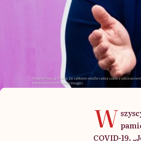
Angela Hwang: Myślę, że całkiem nieźle radzę sobie z odcinaniem
Mark Kauzlarich/Getty Images
W
szysc
pamię
COVID-19. „