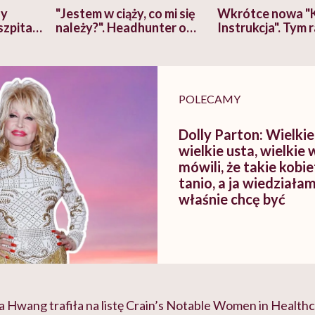
zy
"Jestem w ciąży, co mi się
Wkrótce nowa "
szpitalu
należy?". Headhunter o
Instrukcja". Tym 
szkadzać
zmianie pokoleniowej u
atakach paniki. Z
tylko
kobiet w ciąży na rynku
warsztat pacjen
braźni"
pracy
ekspercki
POLECAMY
Dolly Parton: Wielkie 
wielkie usta, wielkie 
mówili, że takie kobi
tanio, a ja wiedziałam
właśnie chcę być
 Hwang trafiła na listę Crain’s Notable Women in Healthc