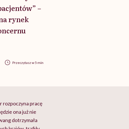
pacjentów” –
 na rynek
oncernu
Przeczytasz w 5 min
er rozpoczyna pracę
ędzie ona już nie
Hwang dotrzymała
ch krajów, trafiły