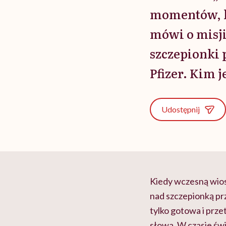
momentów, kt
mówi o misji
szczepionki
Pfizer. Kim 
Udostępnij
Kiedy wczesną wios
nad szczepionką prz
tylko gotowa i prz
słowa. W czasie świ