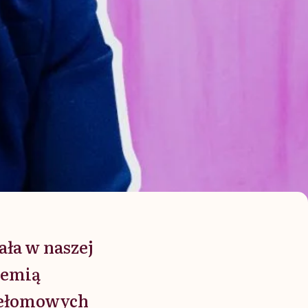
ała w naszej
demią
rzełomowych