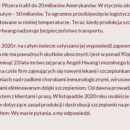
 Pfizera trafił do 20 milionów Amerykanów. W styczniu ot
lutym – 50 milionów. To ogromne przedsięwzięcie logistyczn
owane w niskiej temperaturze. Teraz, kiedy produkcja szc
 Hwang nadzoruje bezpieczeństwo transportu.
 2020 r. na całym świecie usłyszano jej wypowiedź zapewn
a nie ma poważnych skutków ubocznych i jest w ponad 90 
 minąć 23 lata mrówczej pracy Angeli Hwang i mozolnego 
na czele firm zajmujących się nowymi lekami i szczepionkami
niach nad rzadkimi chorobami immunologicznymi, wirusowy
ami eliminowanym dzięki szczepieniom. Od dawna prowadz
tem z klientami i prasą. W listopadzie 2020 roku osobiści
 dotyczące zasad produkcji i dystrybucji szczepionki na pro
em: Wy macie pytania, a my odpowiedzi.