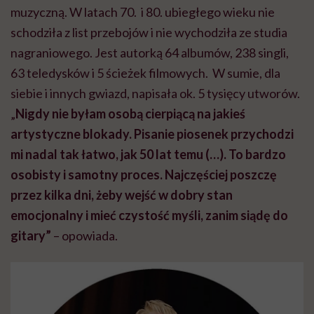
muzyczną. W latach 70. i 80. ubiegłego wieku nie
schodziła z list przebojów i nie wychodziła ze studia
nagraniowego. Jest autorką 64 albumów, 238 singli,
63 teledysków i 5 ścieżek filmowych. W sumie, dla
siebie i innych gwiazd, napisała ok. 5 tysięcy utworów.
„
Nigdy nie byłam osobą cierpiącą na jakieś
artystyczne blokady. Pisanie piosenek przychodzi
mi nadal tak łatwo, jak 50 lat temu (…). To bardzo
osobisty i samotny proces. Najczęściej poszczę
przez kilka dni, żeby wejść w dobry stan
emocjonalny i mieć czystość myśli, zanim siądę do
gitary”
– opowiada.