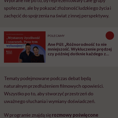
Wybrane nie po to, by reprezentowały całe grupy
społeczne, ale by pokazać złożoność ludzkiego życia i
zachęcić do spojrzenia na świat z innej perspektywy.
POLECAMY
Ane Piżl: „Różnorodność to nie
mniejszość. Wykluczenie prędzej
czy później dotknie każdego z
nas”
Tematy podejmowane podczas debat będą
naturalnym przedłużeniem filmowych opowieści.
Wszystko po to, aby stworzyć przestrzeń do
uważnego słuchania i wymiany doświadczeń.
W programie znajdą się
rozmowy poświęcone