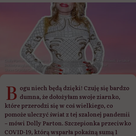
Dolly Parton: Wielkie piersi, wielkie usta, wielkie włosy. Ludzie mówili, że takie
kobiety wyglądają tanio, a ja wiedziałam, że taka właśnie chcę być
Steve Granitz/Getty Images
B
ogu niech będą dzięki! Czuję się bardzo
dumna, że dołożyłam swoje ziarnko,
które przerodzi się w coś wielkiego, co
pomoże uleczyć świat z tej szalonej pandemii
– mówi Dolly Parton. Szczepionka przeciwko
COVID-19, którą wsparła pokaźną sumą 1