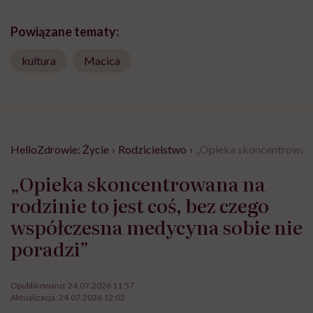
Powiązane tematy:
kultura
Macica
HelloZdrowie: Życie
›
Rodzicielstwo
›
„Opieka skoncentrowana 
„Opieka skoncentrowana na
rodzinie to jest coś, bez czego
współczesna medycyna sobie nie
poradzi”
Opublikowano:
24.07.2026 11:57
Aktualizacja:
24.07.2026 12:02