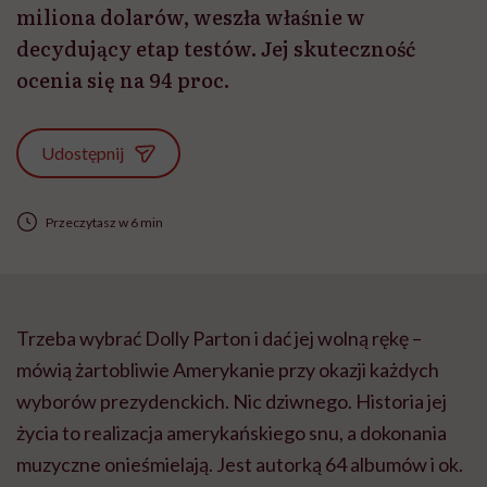
miliona dolarów, weszła właśnie w
decydujący etap testów. Jej skuteczność
ocenia się na 94 proc.
Udostępnij
Przeczytasz w 6 min
Trzeba wybrać Dolly Parton i dać jej wolną rękę –
mówią żartobliwie Amerykanie przy okazji każdych
wyborów prezydenckich. Nic dziwnego. Historia jej
życia to realizacja amerykańskiego snu, a dokonania
muzyczne onieśmielają. Jest autorką 64 albumów i ok.