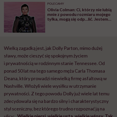
może chyba tylko
pracy
eksp
POLECAMY
głupota i brak
Olivia Colman: Ci, którzy nie lubią
wyobraźni"
mnie z powodu rozmiaru mojego
tyłka, mogą się odp…lić. Jestem
całkiem miłą osobą!
Wielką zagadką jest, jak Dolly Parton, mimo dużej
sławy, może cieszyć się spokojnym życiem
i prywatnością w rodzinnym stanie Tennessee. Od
ponad 50 lat ma tego samego męża Carla Thomasa
Deana, który prowadzi niewielką firmę asfaltową w
Nashville. Włożyli wiele wysiłku w utrzymanie
prywatności. Z tego powodu Dolly już wiele lat temu
zdecydowała się na bardzo silny i charakterystyczny
styl sceniczny, bez którego trudno rozpoznać ją na
ulicy: „
Wielkie piersi, wielkie usta, wielkie włosy. Tak