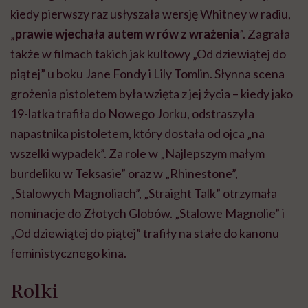
kiedy pierwszy raz usłyszała wersję Whitney w radiu,
„
prawie wjechała autem w rów z wrażenia
”. Zagrała
także w filmach takich jak kultowy „Od dziewiątej do
piątej” u boku Jane Fondy i Lily Tomlin. Słynna scena
grożenia pistoletem była wzięta z jej życia – kiedy jako
19-latka trafiła do Nowego Jorku, odstraszyła
napastnika pistoletem, który dostała od ojca „na
wszelki wypadek”. Za role w „Najlepszym małym
burdeliku w Teksasie” oraz w „Rhinestone”,
„Stalowych Magnoliach”, „Straight Talk” otrzymała
nominacje do Złotych Globów. „Stalowe Magnolie” i
„Od dziewiątej do piątej” trafiły na stałe do kanonu
feministycznego kina.
Rolki