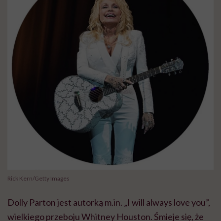
Rick Kern/Getty Images
Dolly Parton jest autorką m.in. „I will always love you”,
wielkiego przeboju Whitney Houston. Śmieje się, że