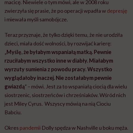
macicę. Niewiele o tym mówi, ale w 2008 roku
zwierzyła się prasie, że po operacji wpadła w
depresję
i miewała myśli samobójcze.
Teraz przyznaje, że tylko dzięki temu, że nie urodziła
dzieci, miała dość wolności, by rozwijać karierę:
„
Myślę, że byłabym wspaniałą matką. Pewnie
rzuciłabym wszystko inne w diabły. Miałabym
wyrzuty sumienia z powodu pracy. Wszystko
wyglądałoby inaczej. Nie zostałabym pewnie
gwiazdą
” – mówi. Jest za to wspaniałą ciocią dla wielu
siostrzenic, siostrzeńców i chrześniaków. Wśród nich
jest Miley Cyrus. Wszyscy mówią na nią Ciociu
Babciu.
Okres
pandemii
Dolly spędza w Nashville u boku męża.