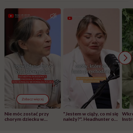
Zobacz więcej
Nie móc zostać przy
"Jestem w ciąży, co mi się
Wkró
chorym dziecku w
należy?". Headhunter o
Inst
szpitalu to tortura.
zmianie pokoleniowej u
atak
"Przeszkadzać w tym
kobiet w ciąży na rynku
wars