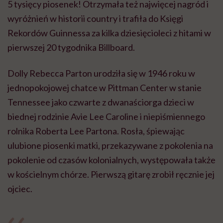
5 tysięcy piosenek! Otrzymała też najwięcej nagród i
wyróżnień w historii country i trafiła do Księgi
Rekordów Guinnessa za kilka dziesięcioleci z hitami w
pierwszej 20 tygodnika Billboard.
Dolly Rebecca Parton urodziła się w 1946 roku w
jednopokojowej chatce w Pittman Center w stanie
Tennessee jako czwarte z dwanaściorga dzieci w
biednej rodzinie Avie Lee Caroline i niepiśmiennego
rolnika Roberta Lee Partona. Rosła, śpiewając
ulubione piosenki matki, przekazywane z pokolenia na
pokolenie od czasów kolonialnych, występowała także
w kościelnym chórze. Pierwszą gitarę zrobił ręcznie jej
ojciec.