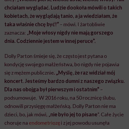
chciałam wyglądać. Ludzie dookoła mówili o takich
kobietach, że wyglądają tanio, a ja wiedziałam, że
taka właśnie chcę być!”
– mówi. I żartobliwie
zaznacza: „
Moje włosy nigdy nie mają gorszego
dnia. Codziennie jestem w innej peruce”.
Dolly Parton śmieje się, że często jest pytana o
kondycję swojego małżeństwa, bo nigdy nie pojawia
się z mężem publicznie
. „Myślę, że raz widział mój
koncert
.
Jesteśmy bardzo dumni z naszego związku.
Dla nas obojga był pierwszym i ostatnim”
–
podsumowuje. W 2016 roku, na 50 rocznicę ślubu,
odnowili przysięgę małżeńską. Dolly Parton nie ma
dzieci, bo, jak mówi, „
nie było jej to pisane
”. Całe życie
choruje na
endometriozę
i z jej powodu usunęła