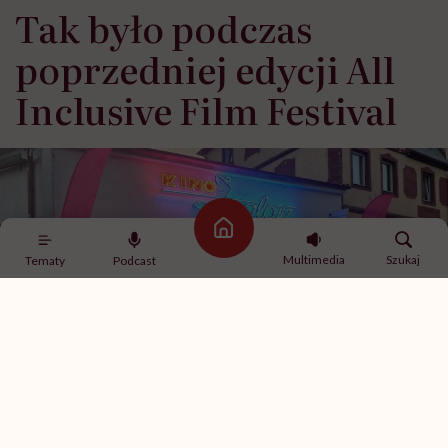
Tak było podczas
poprzedniej edycji All
Inclusive Film Festival
Strona główna
Multimedia
Szukaj
Tematy
Podcast
Pokazy filmów i debaty odbywają się we wspaniałym Kinie Żeglarz / Fot. Hello
Zdrowie