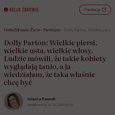
Go
to
Fundacja
content
HelloZdrowie: Życie
›
Feminizm
›
Dolly Parton: Wielkie piersi, 
Dolly Parton: Wielkie piersi,
wielkie usta, wielkie włosy.
Ludzie mówili, że takie kobiety
wyglądają tanio, a ja
wiedziałam, że taka właśnie
chcę być
Jolanta Pawnik
Opublikowano:
12.12.2020 09:50