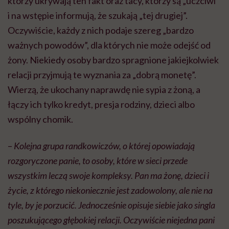
którzy ukrywają ten fakt oraz tacy, którzy są „uczciwi”
i na wstępie informują, że szukają „tej drugiej”.
Oczywiście, każdy z nich podaje szereg „bardzo
ważnych powodów”, dla których nie może odejść od
żony. Niekiedy osoby bardzo spragnione jakiejkolwiek
relacji przyjmują te wyznania za „dobrą monetę”.
Wierzą, że ukochany naprawdę nie sypia z żoną, a
łączy ich tylko kredyt, presja rodziny, dzieci albo
wspólny chomik.
–
Kolejna grupa randkowiczów, o której opowiadają
rozgoryczone panie, to osoby, które w sieci przede
wszystkim leczą swoje kompleksy. Pan ma żonę, dzieci i
życie, z którego niekoniecznie jest zadowolony, ale nie na
tyle, by je porzucić. Jednocześnie opisuje siebie jako singla
poszukującego głębokiej relacji. Oczywiście niejedna pani