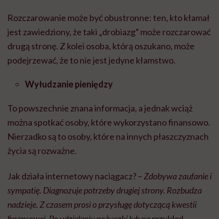
Rozczarowanie może być obustronne: ten, kto kłamał
jest zawiedziony, że taki „drobiazg” może rozczarować
drugą stronę. Z kolei osoba, którą oszukano, może
podejrzewać, że to nie jest jedyne kłamstwo.
Wyłudzanie pieniędzy
To powszechnie znana informacja, a jednak wciąż
można spotkać osoby, które wykorzystano finansowo.
Nierzadko są to osoby, które na innych płaszczyznach
życia są rozważne.
Jak działa internetowy naciągacz? –
Zdobywa zaufanie i
sympatię. Diagnozuje potrzeby drugiej strony. Rozbudza
nadzieje. Z czasem prosi o przysługę dotyczącą kwestii
finansowej. Po udzieleniu pożyczki lub na przykład