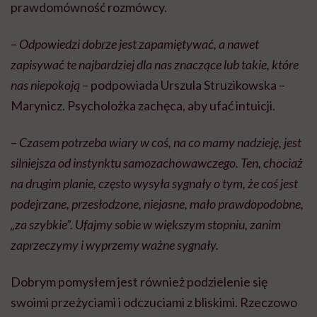
prawdomówność rozmówcy.
–
Odpowiedzi dobrze jest zapamiętywać, a nawet
zapisywać te najbardziej dla nas znaczące lub takie, które
nas niepokoją
– podpowiada Urszula Struzikowska –
Marynicz. Psycholożka zachęca, aby ufać intuicji.
–
Czasem potrzeba wiary w coś, na co mamy nadzieję, jest
silniejsza od instynktu samozachowawczego. Ten, chociaż
na drugim planie, często wysyła sygnały o tym, że coś jest
podejrzane, przesłodzone, niejasne, mało prawdopodobne,
„za szybkie”. Ufajmy sobie w większym stopniu, zanim
zaprzeczymy i wyprzemy ważne sygnały.
Dobrym pomysłem jest również podzielenie się
swoimi przeżyciami i odczuciami z bliskimi. Rzeczowo