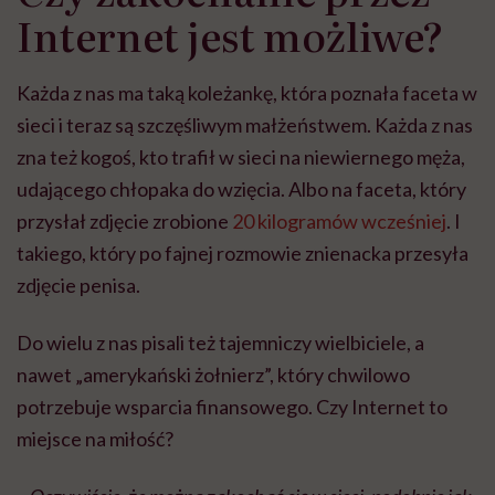
Internet jest możliwe?
Każda z nas ma taką koleżankę, która poznała faceta w
sieci i teraz są szczęśliwym małżeństwem. Każda z nas
zna też kogoś, kto trafił w sieci na niewiernego męża,
udającego chłopaka do wzięcia. Albo na faceta, który
przysłał zdjęcie zrobione
20 kilogramów wcześniej
. I
takiego, który po fajnej rozmowie znienacka przesyła
zdjęcie penisa.
Do wielu z nas pisali też tajemniczy wielbiciele, a
nawet „amerykański żołnierz”, który chwilowo
potrzebuje wsparcia finansowego. Czy Internet to
miejsce na miłość?