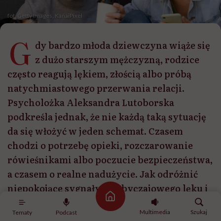
fot. Getty Images, KanaiPixel
G
dy bardzo młoda dziewczyna wiąże się
z dużo starszym mężczyzną, rodzice
często reagują lękiem, złością albo próbą
natychmiastowego przerwania relacji.
Psycholożka Aleksandra Lutoborska
podkreśla jednak, że nie każdą taką sytuację
da się włożyć w jeden schemat. Czasem
chodzi o potrzebę opieki, rozczarowanie
rówieśnikami albo poczucie bezpieczeństwa,
a czasem o realne nadużycie. Jak odróżnić
niepokojące sygnały od obyczajowego lęku i
Strona główna
jak rozmawiać z córką, żeby nie stracić z nią
Multimedia
Szukaj
Tematy
Podcast
kontaktu?