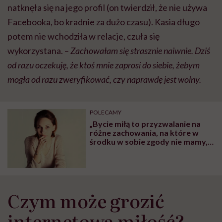
natknęła się na jego profil (on twierdził, że nie używa
Facebooka, bo kradnie za dużo czasu). Kasia długo
potem nie wchodziła w relacje, czuła się
wykorzystana. –
Zachowałam się strasznie naiwnie. Dziś
od razu oczekuję, że ktoś mnie zaprosi do siebie, żebym
mogła od razu zweryfikować, czy naprawdę jest wolny.
POLECAMY
„Bycie miłą to przyzwalanie na
różne zachowania, na które w
środku w sobie zgody nie mamy,
ale nie chcemy urazić drugiej
osoby” – mówi Monika Perdjon,
trenerka zmiany
Czym może grozić
internetowa miłość?