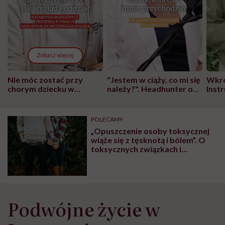
Zobacz więcej
Nie móc zostać przy
"Jestem w ciąży, co mi się
Wkró
chorym dziecku w
należy?". Headhunter o
Inst
szpitalu to tortura.
zmianie pokoleniowej u
atak
"Przeszkadzać w tym
kobiet w ciąży na rynku
wars
może chyba tylko
pracy
eksp
POLECAMY
głupota i brak
„Opuszczenie osoby toksycznej
wyobraźni"
wiąże się z tęsknotą i bólem”. O
toksycznych związkach i
wychodzeniu z nich, mówi nam
psycholog
Podwójne życie w