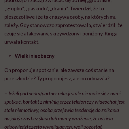
podróżą on zaczął zwracać się do niej „głuptasie”,
„głupku”, „paskudo”, „draniu”. Twierdził, że to
pieszczotliwe i że tak nazywa osoby, na których mu
zależy. Gdy stanowczo zaprotestowała, stwierdził, że
czuje się atakowany, skrzywdzony i poniżony. Kinga
urwała kontakt.
Wielki nieobecny
On proponuje spotkanie, ale zawsze coś stanie na
przeszkodzie? Ty proponujesz, ale on odmawia?
– Jeżeli partnerka/partner relacji stale nie może się z nami
spotkać, kontakt z nim/nią przez telefon czy wideochat jest
stale niemożliwy, osoba przejawia tendencję do znikania
na jakiś czas bez śladu lub mamy wrażenie, że udziela
odpowiedzi często wymijających, woli pozostać