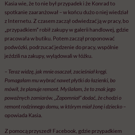
Kasia wie, że to nie był przypadek i że Konrad to
spotkanie zaaranżował – w końcu dużo o niej wiedział
z Internetu. Z czasem zaczął odwiedzać ją w pracy, bo
„przypadkiem” robił zakupy w galerii handlowej, gdzie
pracowała w butiku. Potem zaczął proponować
podwózki, podrzucać jedzenie do pracy, wspólnie
jeździli na zakupy, wylądowali w łóżku.
– Teraz widzę, jak mnie osaczał, zacieśniał kręgi.
Pomagałam mu wybrać nawet płytki do łazienki, bo
mówił, że planuje remont. Myślałam, że to znak jego
poważnych zamiarów. „Zapomniał” dodać, że chodzi o
remont rodzinnego domu, w którym miał żonę i dziecko
–
opowiada Kasia.
Z pomocą przyszedł Facebook, gdzie przypadkiem