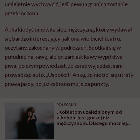
umiejętnie wychwycić, jeśli pewna granica zostanie
przekroczona.
Anka kiedyś umówiła się z mężczyzną, który wydawał
się bardzo interesujący: jak ona wielbiciel teatru,
oczytany, zakochany w podróżach. Spotkali się w
południe na kawę, ale on zamiast kawy wypił dwa
piwa, po czym powiedział, że zaraz wyjeżdża, sam
prowadząc auto. „Uspokoił” Ankę, że nie boi się utraty
prawa jazdy, bo już zabrano mu je za punkty.
POLECAMY
„Kobietom uzależnionym od
alkoholu jest gorzej niż
mężczyznom. Dlatego mocniej
maskują swoje nałogi” – mówi
terapeuta uzależnień Michał
Świerczek