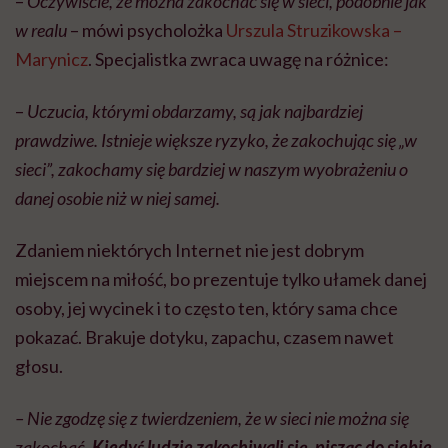
–
Oczywiście, że można zakochać się w sieci, podobnie jak
w realu
– mówi psycholożka
Urszula Struzikowska –
Marynicz
. Specjalistka zwraca uwagę na różnice:
–
Uczucia, którymi obdarzamy, są jak najbardziej
prawdziwe. Istnieje większe ryzyko, że zakochując się „w
sieci”, zakochamy się bardziej w naszym wyobrażeniu o
danej osobie niż w niej samej.
Zdaniem niektórych Internet nie jest dobrym
miejscem na miłość, bo prezentuje tylko ułamek danej
osoby, jej wycinek i to często ten, który sama chce
pokazać. Brakuje dotyku, zapachu, czasem nawet
głosu.
– Nie zgodzę się z twierdzeniem, że w sieci nie można się
zakochać.
Kiedyś ludzie zakochiwali się, pisząc do siebie