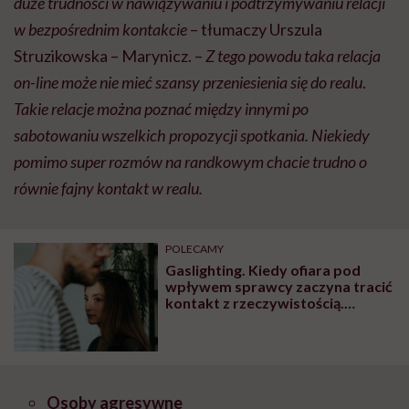
duże trudności w nawiązywaniu i podtrzymywaniu relacji
w bezpośrednim kontakcie
– tłumaczy Urszula
Struzikowska – Marynicz. –
Z tego powodu taka relacja
on-line może nie mieć szansy przeniesienia się do realu
.
Takie relacje można poznać między innymi po
sabotowaniu wszelkich propozycji spotkania. Niekiedy
pomimo super rozmów na randkowym chacie trudno o
równie fajny kontakt w realu.
POLECAMY
Gaslighting. Kiedy ofiara pod
wpływem sprawcy zaczyna tracić
kontakt z rzeczywistością.
„Poczułam się, jakbym była
szalona”
Osoby agresywne