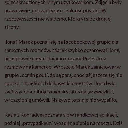
zdjęć skradzionych innym użytkownikom. Zdjęcia były
prawdziwie, co zwiększało realność postaci. W
rzeczywistości nie wiadomo, kto krył się z drugiej
strony.
Ilona i Marek poznali się na facebookowej grupie dla
samotnych rodziców. Marek szybko oczarował Ilonę,
pisał prawie całymi dniami i nocami. Przeszli na
rozmowy na kamerce. Wreszcie Marek zainicjował w
grupie „coming out”, że są parą, chociaż jeszcze się nie
spotkali i dzieliło ich kilkaset kilometrów. Ilona była
zachwycona. Oboje zmienili status na „w związku”,
wreszcie się umówili. Na żywo totalnie nie wypaliło.
Kasia z Konradem poznała się w randkowej aplikacji,
później „przypadkiem” wpadli na siebie na meczu. Dziś