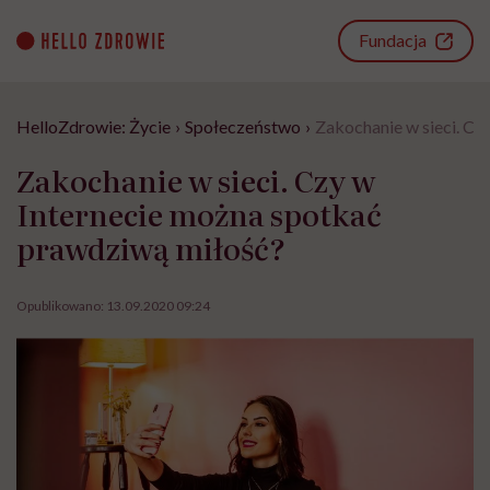
Go
to
Fundacja
content
HelloZdrowie: Życie
›
Społeczeństwo
›
Zakochanie w sieci. Cz
Zakochanie w sieci. Czy w
Internecie można spotkać
prawdziwą miłość?
Opublikowano:
13.09.2020 09:24