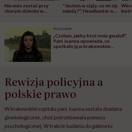
Nie móc zostać przy
"Jestem w ciąży, co mi się
Wkró
chorym dziecku w
należy?". Headhunter o
Inst
szpitalu to tortura.
zmianie pokoleniowej u
atak
"Przeszkadzać w tym
kobiet w ciąży na rynku
wars
może chyba tylko
pracy
eksp
POLECAMY
głupota i brak
„Czułam, jakby ktoś mnie gwałcił”.
wyobraźni"
Pani Joanna opowiada, co
spotkało ją w krakowskim
szpitalu
Rewizja policyjna a
polskie prawo
W krakowskim szpitalu pani Joanna została zbadana
ginekologicznie, choć potrzebowała pomocy
psychologicznej. W trakcie badania do gabinetu