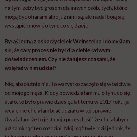
na tym, żeby być głosem dla innych osób, tych, które
mogą być ofiarami albo już nimi są, ale nadal boją się
wystąpić i mówić o tym, co się dzieje.
Byłaś jedną z oskarżycielek Weinsteina i domyślam
się, że cały proces nie był dla ciebie łatwym
doświadczeniem. Czy nie żałujesz czasami, że
wzięłaś w nim udział?
Nie, absolutnie nie. To wszystko zaczęło się właściwie
od mojego męża. Kiedy powiedziałam mu o tym, co się
stało, to było prawie dziesięć lat temu w 2017 roku, ja
wcale nie chciałam brać udziału w tej sprawie.
Uważałam, że to jest moja przeszłość i że chciałabym
już zamknąć ten rozdział. Mój mąż twierdził jednak, że
to bardzo ważne społecznie i znaczące, żebym