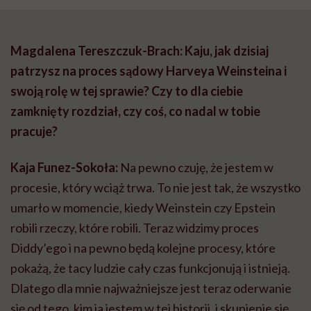
Magdalena Tereszczuk-Brach: Kaju, jak dzisiaj
patrzysz na proces sądowy Harveya Weinsteina i
swoją rolę w tej sprawie? Czy to dla ciebie
zamknięty rozdział, czy coś, co nadal w tobie
pracuje?
Kaja Funez-Sokoła:
Na pewno czuję, że jestem w
procesie, który wciąż trwa. To nie jest tak, że wszystko
umarło w momencie, kiedy Weinstein czy Epstein
robili rzeczy, które robili. Teraz widzimy proces
Diddy’ego i na pewno będą kolejne procesy, które
pokażą, że tacy ludzie cały czas funkcjonują i istnieją.
Dlatego dla mnie najważniejsze jest teraz oderwanie
się od tego, kim ja jestem w tej historii, i skupienie się