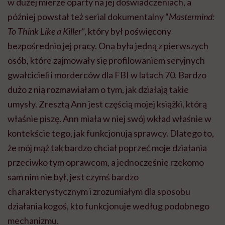
w dużej mierze oparty na jej doświadczeniach, a
później powstał też serial dokumentalny “
Mastermind:
To Think Like a Killer”
, który był poświęcony
bezpośrednio jej pracy. Ona była jedną z pierwszych
osób, które zajmowały się profilowaniem seryjnych
gwałcicieli i morderców dla FBI w latach 70. Bardzo
dużo z nią rozmawiałam o tym, jak działają takie
umysły. Zresztą Ann jest częścią mojej książki, którą
właśnie piszę. Ann miała w niej swój wkład właśnie w
kontekście tego, jak funkcjonują sprawcy. Dlatego to,
że mój mąż tak bardzo chciał poprzeć moje działania
przeciwko tym oprawcom, a jednocześnie rzekomo
sam nim nie był, jest czymś bardzo
charakterystycznym i zrozumiałym dla sposobu
działania kogoś, kto funkcjonuje według podobnego
mechanizmu.