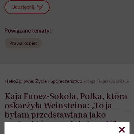
Udostępnij
Powiązane tematy:
Prawa kobiet
HelloZdrowie: Życie
›
Społeczeństwo
›
Kaja Funez-Sokoła, Polk
Kaja Funez-Sokoła, Polka, która
oskarżyła Weinsteina: „To ja
byłam przedstawiana jako
osoba, która musi się bronić”