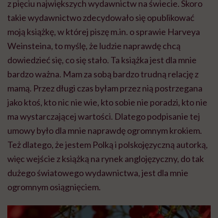
z pięciu największych wydawnictw na świecie. Skoro
takie wydawnictwo zdecydowało się opublikować
moją książkę, w której piszę m.in. o sprawie Harveya
Weinsteina, to myślę, że ludzie naprawdę chcą
dowiedzieć się, co się stało. Ta książka jest dla mnie
bardzo ważna. Mam za sobą bardzo trudną relację z
mamą. Przez długi czas byłam przez nią postrzegana
jako ktoś, kto nic nie wie, kto sobie nie poradzi, kto nie
ma wystarczającej wartości. Dlatego podpisanie tej
umowy było dla mnie naprawdę ogromnym krokiem.
Też dlatego, że jestem Polką i polskojęzyczną autorką,
więc wejście z książką na rynek anglojęzyczny, do tak
dużego światowego wydawnictwa, jest dla mnie
ogromnym osiągnięciem.