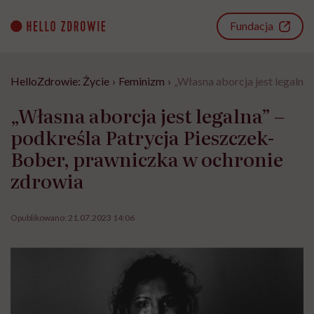
Go
to
Fundacja
content
HelloZdrowie: Życie
›
Feminizm
›
„Własna aborcja jest legalna
„Własna aborcja jest legalna” –
podkreśla Patrycja Pieszczek-
Bober, prawniczka w ochronie
zdrowia
Opublikowano:
21.07.2023 14:06