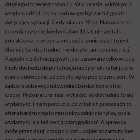
drugiego i trzeciego stopnia. W procesie, w którym ja
wzięłam udział, brany pod uwagę był zarzut gwałtu
dotyczący sytuacji, kiedy miałam 19 lat. Natomiast to,
co wydarzyło się, kiedy miałam 16 lat, nie zostało
potraktowane w ten sam sposób, ponieważ, i to jest
dla mnie bardzo trudne, nie doszło tam do penetracji.
A zgodnie z definicją gwałt jest uznawany tylko wtedy,
kiedy dochodzi do penetracji i kiedy prokurator jest w
stanie udowodnić, że odbyło się to pod przymusem. W
sądzie trzeba więc udowodnić bardzo konkretne
rzeczy. Prokuratura musi wykazać, że dokładnie to się
wydarzyło. I mam poczucie, że w takich procesach to
ofiara bardzo często musi udowodnić nie tylko, co się
wydarzyło, ale też swoją wiarygodność. A sprawca
może przez długi czas po prostu odpierać zarzuty, bez