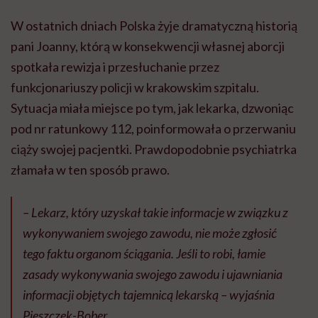
W ostatnich dniach Polska żyje dramatyczną historią
pani Joanny, którą w konsekwencji własnej aborcji
spotkała rewizja i przesłuchanie przez
funkcjonariuszy policji w krakowskim szpitalu.
Sytuacja miała miejsce po tym, jak lekarka, dzwoniąc
pod nr ratunkowy 112, poinformowała o przerwaniu
ciąży swojej pacjentki. Prawdopodobnie psychiatrka
złamała w ten sposób prawo.
– Lekarz, który uzyskał takie informacje w związku z
wykonywaniem swojego zawodu, nie może zgłosić
tego faktu organom ściągania. Jeśli to robi, łamie
zasady wykonywania swojego zawodu i ujawniania
informacji objętych tajemnicą lekarską – wyjaśnia
Pieszczek-Bober.