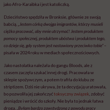
jako Afro-Karaibka i jest katoliczką.
Dzieciństwo spędziła w Bronksie, głównie ze swoją
babcią.
„Jestem córką dwojga imigrantów, którzy musieli
ciężko pracować, aby mnie utrzymać! Jestem produktem
pomocy społecznej, produktem ubóstwa i produktem tego,
co dzieje się, gdy system jest nastawiony przeciwko tobie”
–
pisała w 2024 roku w mediach społecznościowych.
Jako nastolatka należała do gangu Bloods, ale z
czasem zaczęła szukać innej drogi. Pracowała w
sklepie spożywczym, a potem trafiła do klubu ze
striptizem. Dziś nie ukrywa, że ta decyzja ją uratowała,
bo pozwoliła jej zakończyć
toksyczny związek
, zdobyć
pieniądze i wrócić do szkoły. Nie była to jednak łatwa
droga.
„Byłam bardzo zawstydzona z powodu pracy