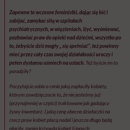
Zapewne te wczesne feministki, dając się bić i
zabijać, zamykać siłą w szpitalach
psychiatrycznych, w więzieniach, lżyć, wyśmiewać,
pozbawiać praw do opieki nad dziećmi, wszystko po
to, żebyście dziś mogły „ się spełniać”, też powinny
mieć przez cały czas swojej działalności uroczy i
pełen dystansu uśmiech na ustach.
Też byście im to
poradziły?
Poczytajcie sobie o cenie jaką zapłaciły kobiety,
którym zawdzięczacie to, że nie jesteśmy już
(przynajmniej w części) traktowane jak gadający
żywy inwentarz. I jaką cenę obecne działaczki na
rzecz praw kobiet płacą nadal i jeszcze długo będą
płaciły, zanim krzywda kobiet (i innych