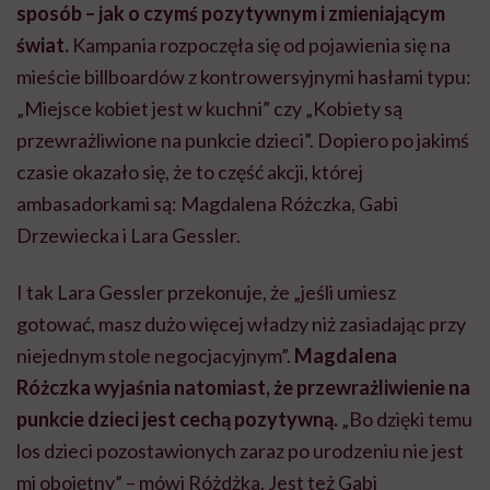
sposób – jak o czymś pozytywnym i zmieniającym
świat.
Kampania rozpoczęła się od pojawienia się na
mieście billboardów z kontrowersyjnymi hasłami typu:
„Miejsce kobiet jest w kuchni” czy „Kobiety są
przewrażliwione na punkcie dzieci”. Dopiero po jakimś
czasie okazało się, że to część akcji, której
ambasadorkami są: Magdalena Różczka, Gabi
Drzewiecka i Lara Gessler.
I tak Lara Gessler przekonuje, że „jeśli umiesz
gotować, masz dużo więcej władzy niż zasiadając przy
niejednym stole negocjacyjnym”.
Magdalena
Różczka wyjaśnia natomiast, że przewrażliwienie na
punkcie dzieci jest cechą pozytywną.
„Bo dzięki temu
los dzieci pozostawionych zaraz po urodzeniu nie jest
mi obojętny” – mówi Różdżka. Jest też Gabi