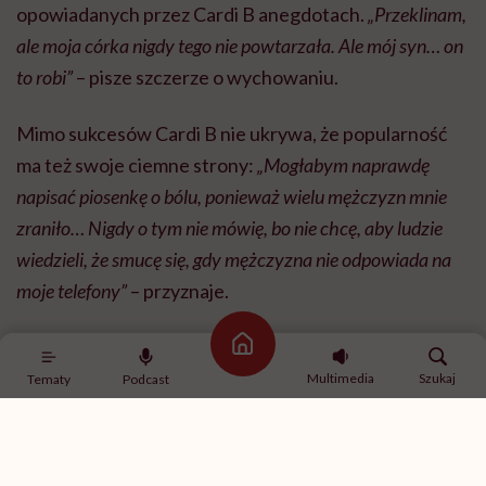
opowiadanych przez Cardi B anegdotach.
„Przeklinam,
ale moja córka nigdy tego nie powtarzała. Ale mój syn… on
to robi”
– pisze szczerze o wychowaniu.
Mimo sukcesów Cardi B nie ukrywa, że popularność
ma też swoje ciemne strony:
„Mogłabym naprawdę
napisać piosenkę o bólu, ponieważ wielu mężczyzn mnie
zraniło… Nigdy o tym nie mówię, bo nie chcę, aby ludzie
wiedzieli, że smucę się, gdy mężczyzna nie odpowiada na
moje telefony”
– przyznaje.
Strona główna
POLECAMY
Multimedia
Szukaj
Tematy
Podcast
Zoe Saldaña: „Nie ciesz się, że
jesteś jedyną kobietą siedzącą
przy stole. Rób miejsce dla
innych”