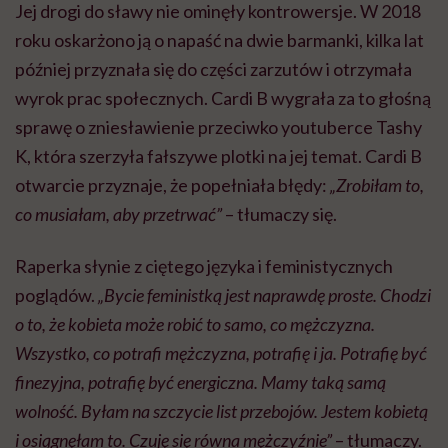
Jej drogi do sławy nie ominęły kontrowersje. W 2018
roku oskarżono ją o napaść na dwie barmanki, kilka lat
później przyznała się do części zarzutów i otrzymała
wyrok prac społecznych. Cardi B wygrała za to głośną
sprawę o zniesławienie przeciwko youtuberce Tashy
K, która szerzyła fałszywe plotki na jej temat. Cardi B
otwarcie przyznaje, że popełniała błędy:
„Zrobiłam to,
co musiałam, aby przetrwać”
– tłumaczy się.
Raperka słynie z ciętego języka i feministycznych
poglądów.
„Bycie feministką jest naprawdę proste. Chodzi
o to, że kobieta może robić to samo, co mężczyzna.
Wszystko, co potrafi mężczyzna, potrafię i ja. Potrafię być
finezyjna, potrafię być energiczna. Mamy taką samą
wolność. Byłam na szczycie list przebojów. Jestem kobietą
i osiągnęłam to. Czuję się równa mężczyźnie”
– tłumaczy.