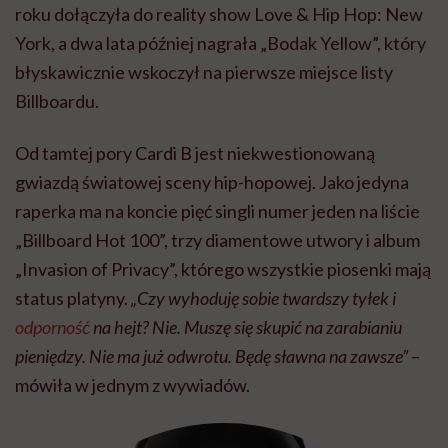
roku dołączyła do reality show Love & Hip Hop: New
York, a dwa lata później nagrała „Bodak Yellow”, który
błyskawicznie wskoczył na pierwsze miejsce listy
Billboardu.
Od tamtej pory Cardi B jest niekwestionowaną
gwiazdą światowej sceny hip-hopowej. Jako jedyna
raperka ma na koncie pięć singli numer jeden na liście
„Billboard Hot 100”, trzy diamentowe utwory i album
„Invasion of Privacy”, którego wszystkie piosenki mają
status platyny.
„Czy wyhoduję sobie twardszy tyłek i
odporność
na hejt? Nie. Muszę się skupić na zarabianiu
pieniędzy. Nie ma już odwrotu. Będę sławna na zawsze”
–
mówiła w jednym z wywiadów.