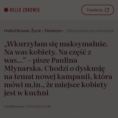
Go
to
Fundacja
content
HelloZdrowie: Życie
›
Feminizm
›
„Wkurzyłam się maksymalnie. 
„Wkurzyłam się maksymalnie.
Na was kobiety. Na część z
was…” – pisze Paulina
Młynarska. Chodzi o dyskusję
na temat nowej kampanii, która
mówi m.in., że miejsce kobiety
jest w kuchni
Opublikowano:
19.02.2020 12:08