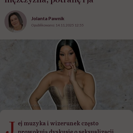
Jolanta Pawnik
Opublikowano:
14.11.2025 12:55
Cardi B /fot. Kevin Winter, Getty Images; Canva
J
ej muzyka i wizerunek często
prowokują dyskusje o seksualizacji