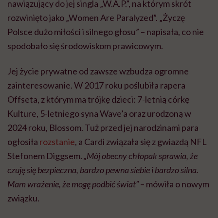
nawiązujący do jej singla „W.A.P.”, na którym skrót
rozwinięto jako „Women Are Paralyzed”. „Życzę
Polsce dużo miłości i silnego głosu” – napisała, co nie
spodobało się środowiskom prawicowym.
Jej życie prywatne od zawsze wzbudza ogromne
zainteresowanie. W 2017 roku poślubiła rapera
Offseta, z którym ma trójkę dzieci: 7-letnią córkę
Kulture, 5-letniego syna Wave’a oraz urodzoną w
2024 roku, Blossom. Tuż przed jej narodzinami para
ogłosiła
rozstanie
, a Cardi związała się z gwiazdą NFL
Stefonem Diggsem.
„Mój obecny chłopak sprawia, że
czuję się bezpieczna, bardzo pewna siebie i bardzo silna.
Mam wrażenie, że mogę podbić świat”
– mówiła o nowym
związku.