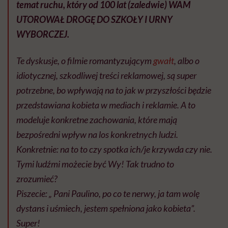
temat ruchu, który od 100 lat (zaledwie) WAM
UTOROWAŁ DROGĘ DO SZKOŁY I URNY
WYBORCZEJ.
Te dyskusje, o filmie romantyzującym
gwałt
, albo o
idiotycznej, szkodliwej treści reklamowej, są super
potrzebne, bo wpływają na to jak w przyszłości będzie
przedstawiana kobieta w mediach i reklamie. A to
modeluje konkretne zachowania, które mają
bezpośredni wpływ na los konkretnych ludzi.
Konkretnie: na to to czy spotka ich/je krzywda czy nie.
Tymi ludźmi możecie być Wy! Tak trudno to
zrozumieć?
Piszecie: „ Pani Paulino, po co te nerwy, ja tam wolę
dystans i uśmiech, jestem spełniona jako kobieta”.
Super!