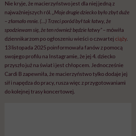
Nie kryje, że macierzyństwo jest dla niej jedną z
najważniejszych ról.
„Moje drugie dziecko było zbyt duże
– złamało mnie. (…) Trzeci poród był tak łatwy, że
spodziewam się, że ten również będzie łatwy”
– mówiła
dziennikarzom po ogłoszeniu wieści o czwartej
ciąży
.
13 listopada 2025 poinformowała fanów z pomocą
swojego profilu na Instagramie, że jej 4. dziecko
przyszło już na świat i jest chłopcem. Jednocześnie
Cardi B zapewniła, że macierzyństwo tylko dodaje jej
sił i napędza do pracy, rusza więc z przygotowaniami
do kolejnej trasy koncertowej.