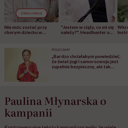
Zobacz więcej
Nie móc zostać przy
"Jestem w ciąży, co mi się
Wkró
chorym dziecku w
należy?". Headhunter o
Inst
szpitalu to tortura.
zmianie pokoleniowej u
atak
"Przeszkadzać w tym
kobiet w ciąży na rynku
wars
może chyba tylko
pracy
eksp
POLECAMY
głupota i brak
„Bardzo chciałabym powiedzieć,
wyobraźni"
że świat jogi i samorozwoju jest
zupełnie bezpieczny, ale tak
niestety nie jest” – mówi Paulina
Młynarska, autorka książki
„Jesteś spokojem”
Paulina Młynarska o
kampanii
Kontrowersyjne teksty kampanii sprawiły, że wiele