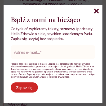
wymagana jest zgoda na pliki cookie.
Zmień ustawienia
Bądź z nami na bieżąco
Co tydzień wybieramy teksty, rozmowy i podcasty
Hello Zdrowie o ciele, psychice i codziennym życiu.
Zapisz się i czytaj bez pośpiechu.
Adres
Szkodliwe treści opublikowane przez Lily Kate
e-
mail
*
spowodowały, że uaktywniło się wiele wspaniałych,
zmieniających świat kobiet. I to jest najbardziej
Podanie adresu e-mail oraz kliknięcie „Zapisz się” oznacza zgodę na otrzymywanie
wiadomości o nowościach, produktach, promocjach lub usługach dot. Hello Zdrowie. W
pozytywna wiadomość. Internautki zachwycają się
dowolnym momencie możesz zrezygnować z otrzymywania newslettera. Wycofanie
zgody nie ma wpływu na zgodność z prawem przetwarzania, którego dokonano przed
jej wycofaniem. Zapoznaj się z informacjami o przetwarzaniu danych osobowych, w tym
tym trendem.
o przysługujących Ci prawach, w naszej
Polityce prywatności
.
Zapisz się
„
Ten trend sprawił, że zaczęłam obserwować tak
wiele niesamowitych kobiet!!!”
– napisała pewna
internautka.