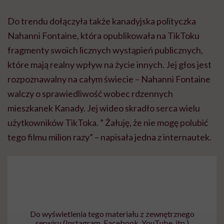
Do trendu dołączyła także kanadyjska polityczka
Nahanni Fontaine, która opublikowała na TikToku
fragmenty swoich licznych wystąpień publicznych,
które mają realny wpływ na życie innych. Jej głos jest
rozpoznawalny na całym świecie – Nahanni Fontaine
walczy o sprawiedliwość wobec rdzennych
mieszkanek Kanady. Jej wideo skradło serca wielu
użytkowników TikToka. ” Żałuję, że nie mogę polubić
tego filmu milion razy” – napisała jedna z internautek.
Do wyświetlenia tego materiału z zewnętrznego
serwisu (Instagram, Facebook, YouTube, itp.)