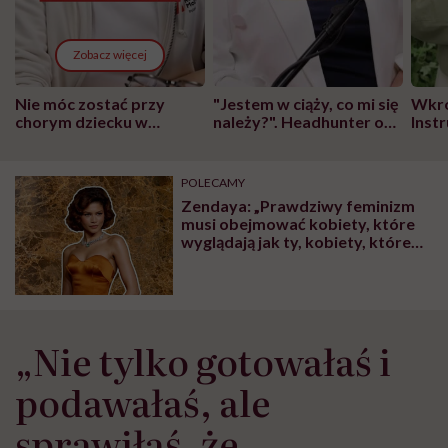
Zobacz więcej
Nie móc zostać przy
"Jestem w ciąży, co mi się
Wkró
chorym dziecku w
należy?". Headhunter o
Inst
szpitalu to tortura.
zmianie pokoleniowej u
atak
"Przeszkadzać w tym
kobiet w ciąży na rynku
wars
może chyba tylko
pracy
eksp
POLECAMY
głupota i brak
Zendaya: „Prawdziwy feminizm
wyobraźni"
musi obejmować kobiety, które
wyglądają jak ty, kobiety, które
nie wyglądają jak ty i kobiety,
których doświadczenia są inne niż
twoje”
„Nie tylko gotowałaś i
podawałaś, ale
sprawiłaś, że