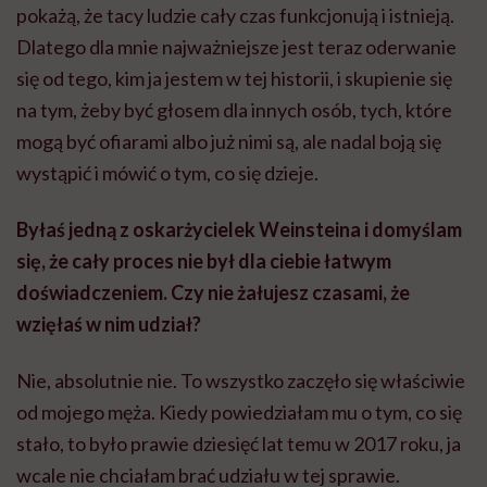
pokażą, że tacy ludzie cały czas funkcjonują i istnieją.
Dlatego dla mnie najważniejsze jest teraz oderwanie
się od tego, kim ja jestem w tej historii, i skupienie się
na tym, żeby być głosem dla innych osób, tych, które
mogą być ofiarami albo już nimi są, ale nadal boją się
wystąpić i mówić o tym, co się dzieje.
Byłaś jedną z oskarżycielek Weinsteina i domyślam
się, że cały proces nie był dla ciebie łatwym
doświadczeniem. Czy nie żałujesz czasami, że
wzięłaś w nim udział?
Nie, absolutnie nie. To wszystko zaczęło się właściwie
od mojego męża. Kiedy powiedziałam mu o tym, co się
stało, to było prawie dziesięć lat temu w 2017 roku, ja
wcale nie chciałam brać udziału w tej sprawie.