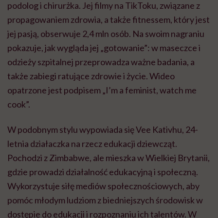
podolog i chirurżka. Jej filmy na TikToku, związane z
propagowaniem zdrowia, a także fitnessem, który jest
jej pasją, obserwuje 2,4 mln osób. Na swoim nagraniu
pokazuje, jak wygląda jej „gotowanie”: w maseczce i
odzieży szpitalnej przeprowadza ważne badania, a
także zabiegi ratujące zdrowie i życie. Wideo
opatrzone jest podpisem „I’m a feminist, watch me
cook”.
W podobnym stylu wypowiada się Vee Kativhu, 24-
letnia działaczka na rzecz edukacji dziewcząt.
Pochodzi z Zimbabwe, ale mieszka w Wielkiej Brytanii,
gdzie prowadzi działalność edukacyjną i społeczną.
Wykorzystuje siłę mediów społecznościowych, aby
pomóc młodym ludziom z biedniejszych środowisk w
dostępie do edukacji i rozpoznaniu ich talentów. W