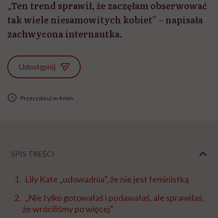
„Ten trend sprawił, że zaczęłam obserwować
tak wiele niesamowitych kobiet” – napisała
zachwycona internautka.
Udostępnij
Przeczytasz w 4 min
SPIS TREŚCI
Lily Kate „udowadnia”, że nie jest feministką
„Nie tylko gotowałaś i podawałaś, ale sprawiłaś,
że wróciliśmy po więcej”