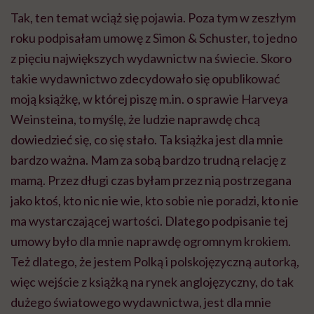
Tak, ten temat wciąż się pojawia. Poza tym w zeszłym
roku podpisałam umowę z Simon & Schuster, to jedno
z pięciu największych wydawnictw na świecie. Skoro
takie wydawnictwo zdecydowało się opublikować
moją książkę, w której piszę m.in. o sprawie Harveya
Weinsteina, to myślę, że ludzie naprawdę chcą
dowiedzieć się, co się stało. Ta książka jest dla mnie
bardzo ważna. Mam za sobą bardzo trudną relację z
mamą. Przez długi czas byłam przez nią postrzegana
jako ktoś, kto nic nie wie, kto sobie nie poradzi, kto nie
ma wystarczającej wartości. Dlatego podpisanie tej
umowy było dla mnie naprawdę ogromnym krokiem.
Też dlatego, że jestem Polką i polskojęzyczną autorką,
więc wejście z książką na rynek anglojęzyczny, do tak
dużego światowego wydawnictwa, jest dla mnie