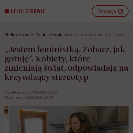
Go
to
Fundacja
content
HelloZdrowie: Życie
›
Feminizm
›
„Jestem feministką. Zobacz, 
„Jestem feministką. Zobacz, jak
gotuję”. Kobiety, które
zmieniają świat, odpowiadają na
krzywdzący stereotyp
Opublikowano:
17.05.2024 13:52
Aktualizacja:
16.05.2025 15:13