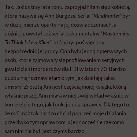
Tak. Jakieś trzy lata temu zaprzyjaźniłam się z kobietą,
która nazywa się Ann Burgess. Serial “
Mindhunter”
był
w dużej mierze oparty na jej doświadczeniach, a
później powstał też serial dokumentalny “
Mastermind:
To Think Like a Killer”
, który był poświęcony
bezpośrednio jej pracy. Ona była jedną z pierwszych
osób, które zajmowały się profilowaniem seryjnych
gwałcicieli i morderców dla FBI w latach 70. Bardzo
dużo z nią rozmawiałam o tym, jak działają takie
umysły. Zresztą Ann jest częścią mojej książki, którą
właśnie piszę. Ann miała w niej swój wkład właśnie w
kontekście tego, jak funkcjonują sprawcy. Dlatego to,
że mój mąż tak bardzo chciał poprzeć moje działania
przeciwko tym oprawcom, a jednocześnie rzekomo
sam nim nie był, jest czymś bardzo