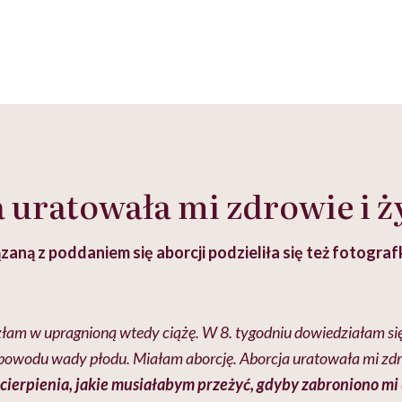
 uratowała mi zdrowie i ż
ązaną z poddaniem się aborcji podzieliła się też fotograf
am w upragnioną wtedy ciążę. W 8. tygodniu dowiedziałam się 
powodu wady płodu. Miałam aborcję. Aborcja uratowała mi zdro
ierpienia, jakie musiałabym przeżyć, gdyby zabroniono mi