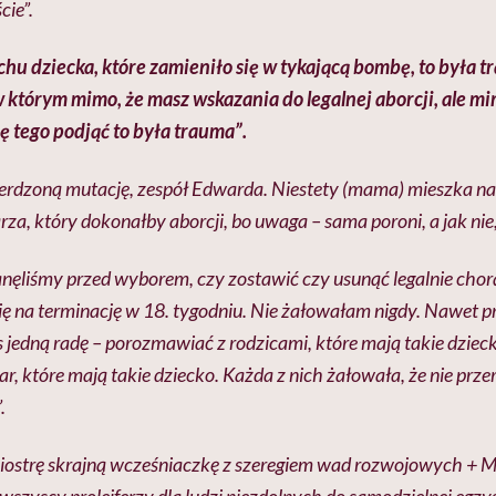
cie”.
hu dziecka, które zamieniło się w tykającą bombę, to była 
 którym mimo, że masz wskazania do legalnej aborcji, ale m
ię tego podjąć to była trauma”.
ierdzoną mutację, zespół Edwarda. Niestety (mama) mieszka na 
za, który dokonałby aborcji, bo uwaga – sama poroni, a jak nie,
nęliśmy przed wyborem, czy zostawić czy usunąć legalnie chorą
ę na terminację w 18. tygodniu. Nie żałowałam nigdy. Nawet p
s jedną radę – porozmawiać z rodzicami, które mają takie dzie
ar, które mają takie dziecko. Każda z nich żałowała, że nie prze
.
siostrę skrajną wcześniaczkę z szeregiem wad rozwojowych + 
i wszyscy prolejferzy dla ludzi niezdolnych do samodzielnej egzy