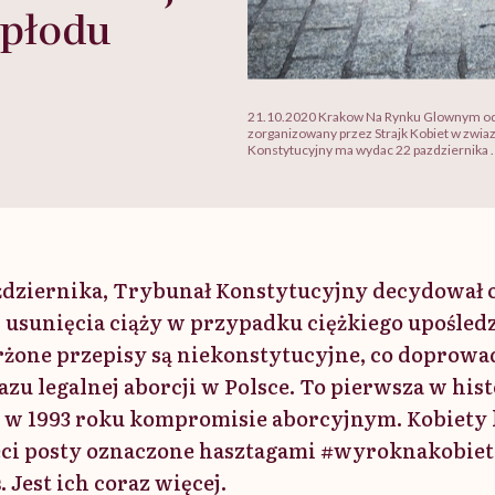
 płodu
21.10.2020 Krakow Na Rynku Glownym odb
zorganizowany przez Strajk Kobiet w zwiaz
Konstytucyjny ma wydac 22 pazdziernika 
października, Trybunał Konstytucyjny decydował 
 usunięcia ciąży w przypadku ciężkiego upośledz
arżone przepisy są niekonstytucyjne, co doprowa
zu legalnej aborcji w Polsce. To pierwsza w his
 1993 roku kompromisie aborcyjnym. Kobiety 
eci posty oznaczone hasztagami #wyroknakobiet
Jest ich coraz więcej.