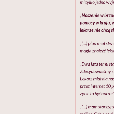
mi tylko jedno wyjś
„Noszenie w brzuc
pomocy w kraju, w
lekarze nie chcą s
„(…) płód miał stw
mogła znaleźć lekar
„Dwa lata temu sta
Zdecydowaliśmy si
Lekarz miał dla na
przez internet 10 p
życie to był horror”
„(…) mam starszą 
roślina. Gdzie są c