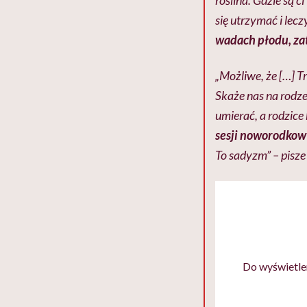
się utrzymać i lecz
wadach płodu, zat
„Możliwe, że […] T
Skaże nas na rodzen
umierać, a rodzice
sesji noworodkow
To sadyzm” – pisz
Do wyświetlen