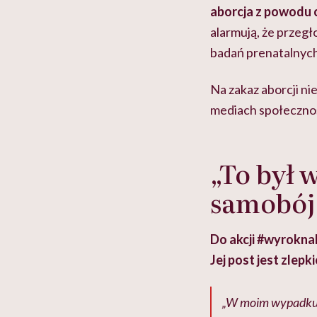
aborcja z powodu c
alarmują, że przeg
badań prenatalnych
Na zakaz aborcji nie
mediach społeczno
„To był 
samobój
Do akcji #wyroknak
Jej post jest zlepki
„W moim wypadku b