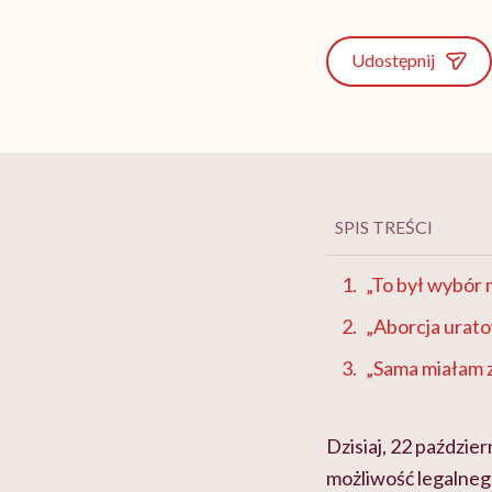
Udostępnij
SPIS TREŚCI
„To był wybór 
„Aborcja urato
„Sama miałam 
Dzisiaj, 22 paździ
możliwość legalneg