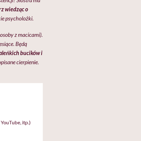
arz wiedząc o
ie psycholożki.
 osoby z macicami).
iesiące. Będą
aleńkich bucików i
pisane cierpienie.
YouTube, itp.)