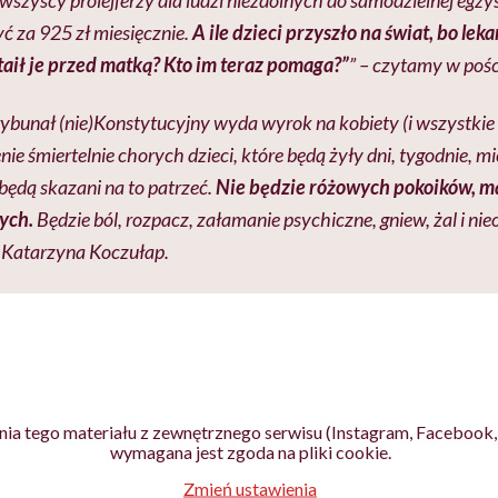
yć za 925 zł miesięcznie.
A ile dzieci przyszło na świat, bo lek
aił je przed matką? Kto im teraz pomaga?”
” – czytamy w pośc
rybunał (nie)Konstytucyjny wyda wyrok na kobiety (i wszystkie
ie śmiertelnie chorych dzieci, które będą żyły dni, tygodnie, m
 będą skazani na to patrzeć.
Nie będzie różowych pokoików, m
ych.
Będzie ból, rozpacz, załamanie psychiczne, gniew, żal i nieo
e Katarzyna Koczułap.
ia tego materiału z zewnętrznego serwisu (Instagram, Facebook, 
wymagana jest zgoda na pliki cookie.
Zmień ustawienia