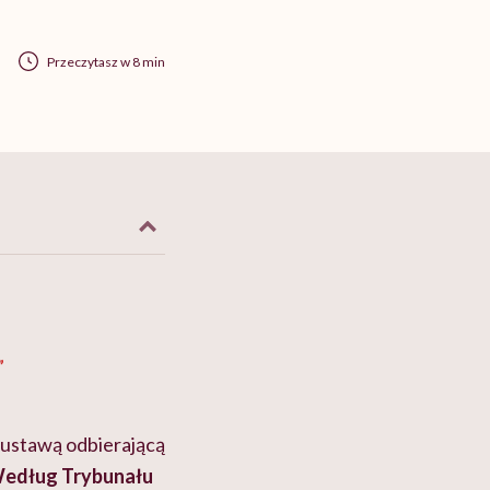
Przeczytasz w 8 min
”
 ustawą odbierającą
edług Trybunału