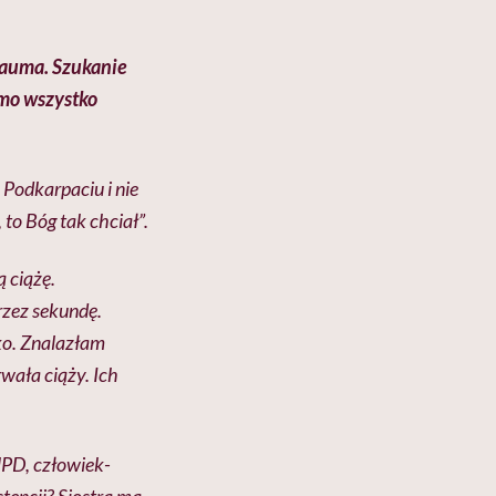
trauma. Szukanie
imo wszystko
Podkarpaciu i nie
 to Bóg tak chciał”.
 ciążę.
rzez sekundę.
cko. Znalazłam
rwała ciąży. Ich
MPD, człowiek-
stencji? Siostra ma