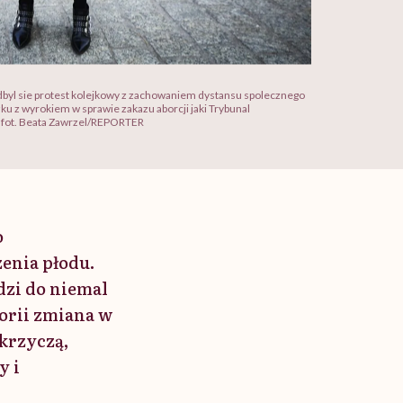
yl sie protest kolejkowy z zachowaniem dystansu spolecznego
ku z wyrokiem w sprawie zakazu aborcji jaki Trybunal
. fot. Beata Zawrzel/REPORTER
o
enia płodu.
dzi do niemal
torii zmiana w
krzyczą,
y i