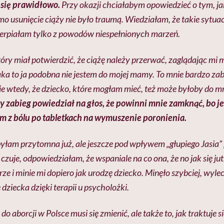
ł się prawidłowo.
Przy okazji chciałabym opowiedzieć o tym, ja
o usunięcie ciąży nie było traumą. Wiedziałam, że takie sytuacj
Cierpiałam tylko z powodów niespełnionych marzeń.
tóry miał potwierdzić, że ciążę należy przerwać, zaglądając mi 
ka to ja podobna nie jestem do mojej mamy. To mnie bardzo zab
 wtedy, że dziecko, które mogłam mieć, też może byłoby do m
 zabieg powiedział na głos, że powinni mnie zamknąć, bo j
m z bólu po tabletkach na wymuszenie poronienia.
byłam przytomna już, ale jeszcze pod wpływem „głupiego Jasia” 
ę czuje, odpowiedziałam, że wspaniale na co ona, że no jak się ju
ze i minie mi dopiero jak urodzę dziecko. Minęło szybciej, wyle
e dziecka dzięki terapii u psycholożki.
do aborcji w Polsce musi się zmienić, ale także to, jak traktuje si