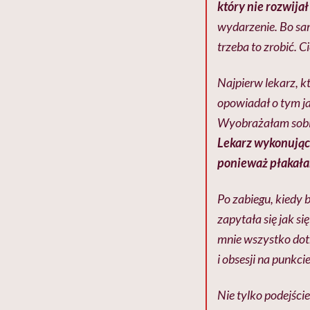
który nie rozwija
wydarzenie. Bo sam
trzeba to zrobić. 
Najpierw lekarz, k
opowiadał o tym ja
Wyobrażałam sobie
Lekarz wykonujący
ponieważ płakała
Po zabiegu, kiedy 
zapytała się jak si
mnie wszystko dotr
i obsesji na punkci
Nie tylko podejście 