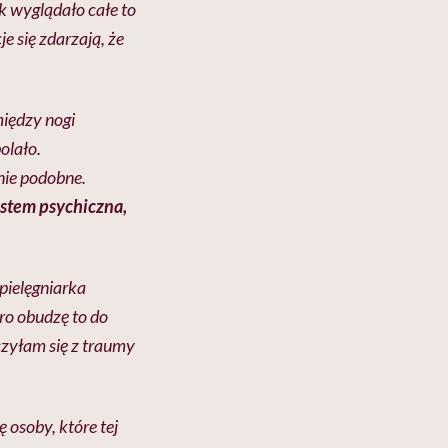
k wyglądało całe to
e się zdarzają, że
między nogi
olało.
nie podobne.
estem psychiczna,
pielęgniarka
tro obudzę to do
czyłam się z traumy
ę osoby, które tej