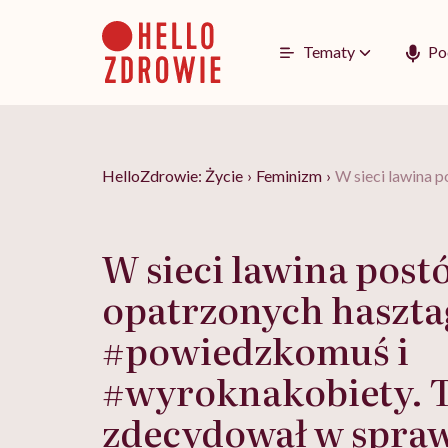
Go
to
content
Tematy
Po
HelloZdrowie: Życie
›
Feminizm
›
W sieci lawina 
W sieci lawina post
opatrzonych haszt
#powiedzkomuś i
#wyroknakobiety. 
zdecydował w spraw