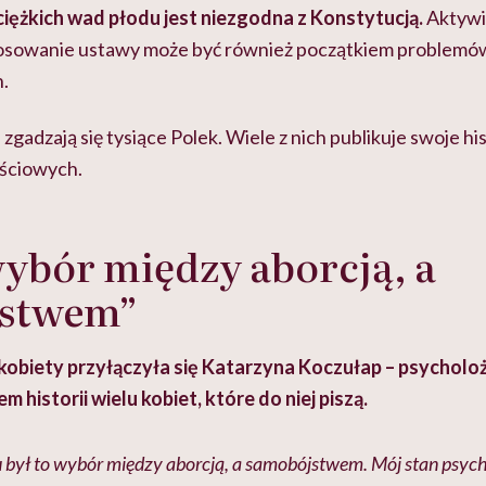
iężkich wad płodu jest niezgodna z Konstytucją.
Aktywi
łosowanie ustawy może być również początkiem problemó
.
 zgadzają się tysiące Polek. Wiele z nich publikuje swoje hi
ściowych.
wybór między aborcją, a
stwem”
obiety przyłączyła się Katarzyna Koczułap – psycholoż
em historii wielu kobiet, które do niej piszą.
ył to wybór między aborcją, a samobójstwem. Mój stan psyc