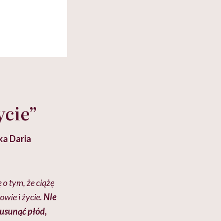
ycie”
ka Daria
o tym, że ciążę
wie i życie.
Nie
 usunąć płód,