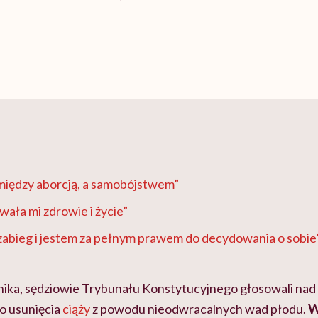
między aborcją, a samobójstwem”
wała mi zdrowie i życie”
zabieg i jestem za pełnym prawem do decydowania o sobie
ernika, sędziowie Trybunału Konstytucyjnego głosowali nad
o usunięcia
ciąży
z powodu nieodwracalnych wad płodu.
W