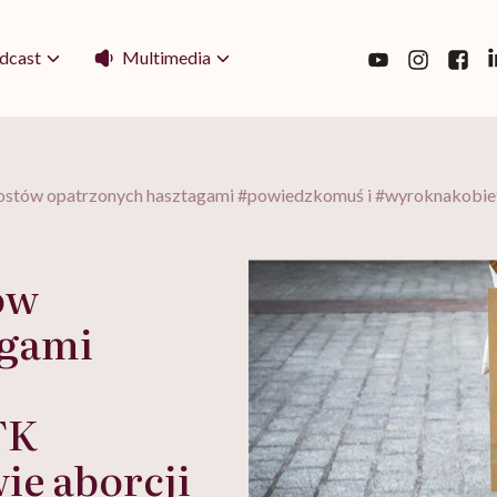
Multimedia
dcast
postów opatrzonych hasztagami #powiedzkomuś i #wyroknakobiet
ów
agami
TK
ie aborcji