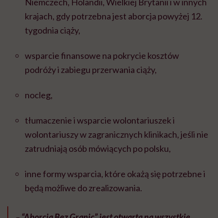
Niemczech, Holandii, Wielkiej Brytanii i w innych
krajach, gdy potrzebna jest aborcja powyżej 12.
tygodnia ciąży,
wsparcie finansowe na pokrycie kosztów
podróży i zabiegu przerwania ciąży,
nocleg,
tłumaczenie i wsparcie wolontariuszek i
wolontariuszy w zagranicznych klinikach, jeśli nie
zatrudniają osób mówiących po polsku,
inne formy wsparcia, które okażą się potrzebne i
będą możliwe do zrealizowania.
–
“Aborcja Bez Granic” jest otwarta na wszystkie