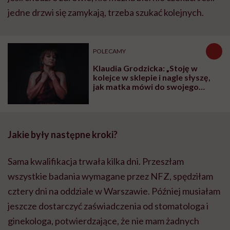
jedne drzwi się zamykają, trzeba szukać kolejnych.
POLECAMY
Klaudia Grodzicka: „Stoję w
kolejce w sklepie i nagle słyszę,
jak matka mówi do swojego
dziecka: 'Odsuń się od pani, bo
jeszcze cię zarazi tym syfem'”
Jakie były następne kroki?
Sama kwalifikacja trwała kilka dni. Przeszłam
wszystkie badania wymagane przez NFZ, spędziłam
cztery dni na oddziale w Warszawie. Później musiałam
jeszcze dostarczyć zaświadczenia od stomatologa i
ginekologa, potwierdzające, że nie mam żadnych