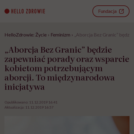
Go
to
Fundacja
content
HelloZdrowie: Życie
›
Feminizm
›
„Aborcja Bez Granic” będzie
„Aborcja Bez Granic” będzie
zapewniać porady oraz wsparcie
kobietom potrzebującym
aborcji. To międzynarodowa
inicjatywa
Opublikowano:
11.12.2019 16:41
Aktualizacja:
11.12.2019 16:57