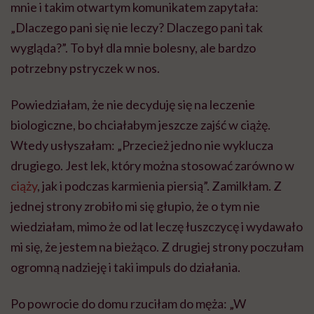
mnie i takim otwartym komunikatem zapytała:
„Dlaczego pani się nie leczy? Dlaczego pani tak
wygląda?”. To był dla mnie bolesny, ale bardzo
potrzebny pstryczek w nos.
Powiedziałam, że nie decyduję się na leczenie
biologiczne, bo chciałabym jeszcze zajść w ciążę.
Wtedy usłyszałam: „Przecież jedno nie wyklucza
drugiego. Jest lek, który można stosować zarówno w
ciąży
, jak i podczas karmienia piersią”. Zamilkłam. Z
jednej strony zrobiło mi się głupio, że o tym nie
wiedziałam, mimo że od lat leczę łuszczycę i wydawało
mi się, że jestem na bieżąco. Z drugiej strony poczułam
ogromną nadzieję i taki impuls do działania.
Po powrocie do domu rzuciłam do męża: „W