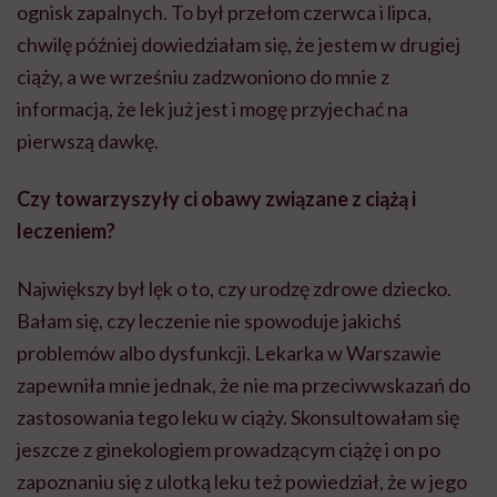
ognisk zapalnych. To był przełom czerwca i lipca,
chwilę później dowiedziałam się, że jestem w drugiej
ciąży, a we wrześniu zadzwoniono do mnie z
informacją, że lek już jest i mogę przyjechać na
pierwszą dawkę.
Czy towarzyszyły ci obawy związane z ciążą i
leczeniem?
Największy był lęk o to, czy urodzę zdrowe dziecko.
Bałam się, czy leczenie nie spowoduje jakichś
problemów albo dysfunkcji. Lekarka w Warszawie
zapewniła mnie jednak, że nie ma przeciwwskazań do
zastosowania tego leku w ciąży. Skonsultowałam się
jeszcze z ginekologiem prowadzącym ciążę i on po
zapoznaniu się z ulotką leku też powiedział, że w jego