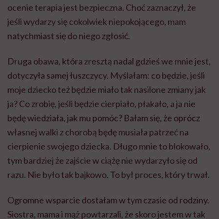
ocenie terapia jest bezpieczna. Choć zaznaczył, że
jeśli wydarzy się cokolwiek niepokojącego, mam
natychmiast się do niego zgłosić.
Druga obawa, która zresztą nadal gdzieś we mnie jest,
dotyczyła samej łuszczycy. Myślałam: co będzie, jeśli
moje dziecko też będzie miało tak nasilone zmiany jak
ja? Co zrobię, jeśli będzie cierpiało, płakało, a ja nie
będę wiedziała, jak mu pomóc? Bałam się, że oprócz
własnej walki z chorobą będę musiała patrzeć na
cierpienie swojego dziecka. Długo mnie to blokowało,
tym bardziej że zajście w ciążę nie wydarzyło się od
razu. Nie było tak bajkowo. To był proces, który trwał.
Ogromne wsparcie dostałam w tym czasie od rodziny.
Siostra, mama i mąż powtarzali, że skoro jestem w tak