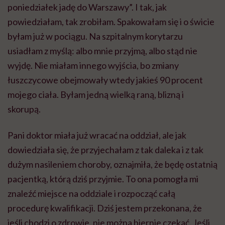
poniedziałek jadę do Warszawy”. I tak, jak
powiedziałam, tak zrobiłam. Spakowałam się i o świcie
byłam już w pociągu. Na szpitalnym korytarzu
usiadłam z myślą: albo mnie przyjmą, albo stąd nie
wyjdę. Nie miałam innego wyjścia, bo zmiany
łuszczycowe obejmowały wtedy jakieś 90 procent
mojego ciała. Byłam jedną wielką raną, blizną i
skorupą.
Pani doktor miała już wracać na oddział, ale jak
dowiedziała się, że przyjechałam z tak daleka i z tak
dużym nasileniem choroby, oznajmiła, że będę ostatnią
pacjentką, którą dziś przyjmie. To ona pomogła mi
znaleźć miejsce na oddziale i rozpocząć całą
procedurę kwalifikacji. Dziś jestem przekonana, że
jeśli chodzi o zdrowie, nie można biernie czekać. Jeśli