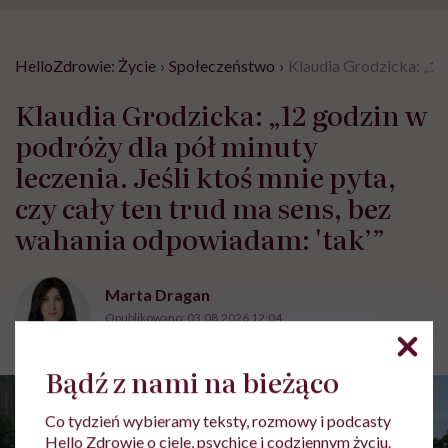
HelloZdrowie: Życie
›
Społeczeństwo
›
Klaudia Grodzicka: „12 
Klaudia Grodzicka: „12 godzin w
podróży dla pół minuty
leczenia. Jeśli ktoś mnie pyta,
czy cały ten trud ma sens, bez
wahania odpowiadam: 'tak’”
Marta Dragan
Opublikowano:
03.08.2026 12:04
Aktualizacja:
03.08.2026 12:31
Bądź z nami na bieżąco
Co tydzień wybieramy teksty, rozmowy i podcasty
Hello Zdrowie o ciele, psychice i codziennym życiu.