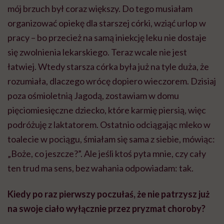
mój brzuch był coraz większy. Do tego musiałam
organizować opiekę dla starszej córki, wziąć urlop w
pracy – bo przecież na samą iniekcję leku nie dostaje
się zwolnienia lekarskiego. Teraz wcale nie jest
łatwiej. Wtedy starsza córka była już na tyle duża, że
rozumiała, dlaczego wrócę dopiero wieczorem. Dzisiaj
poza ośmioletnią Jagodą, zostawiam w domu
pięciomiesięczne dziecko, które karmię piersią, więc
podróżuję z laktatorem. Ostatnio odciągając mleko w
toalecie w pociągu, śmiałam się sama z siebie, mówiąc:
„Boże, co jeszcze?”. Ale jeśli ktoś pyta mnie, czy cały
ten trud ma sens, bez wahania odpowiadam: tak.
Kiedy po raz pierwszy poczułaś, że nie patrzysz już
na swoje ciało wyłącznie przez pryzmat choroby?