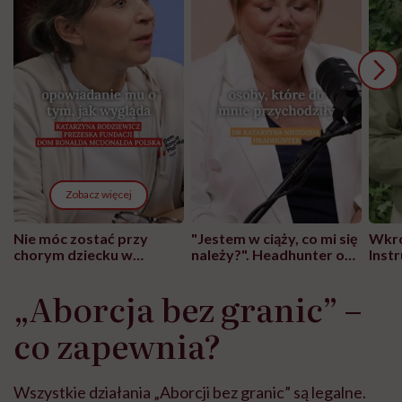
Zobacz więcej
Nie móc zostać przy
"Jestem w ciąży, co mi się
Wkró
chorym dziecku w
należy?". Headhunter o
Inst
szpitalu to tortura.
zmianie pokoleniowej u
atak
"Przeszkadzać w tym
kobiet w ciąży na rynku
wars
„Aborcja bez granic” –
może chyba tylko
pracy
eksp
głupota i brak
co zapewnia?
wyobraźni"
Wszystkie działania „Aborcji bez granic” są legalne.