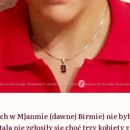
przętu medycznego. W pewnych rejonach świata ludzie są skazani na choroby. My powin
ach w Mjanmie (dawnej Birmie) nie był
tala nie zgłosiły się choć trzy kobiety