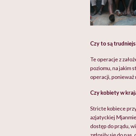
Czy to są trudniejs
Te operacje z zało
poziomu, na jakim s
operacji, ponieważ 
Czy kobiety w kraj
Stricte kobiece prz
azjatyckiej Mjanmie
dostęp do prądu, 
zgłosiły się do nas,