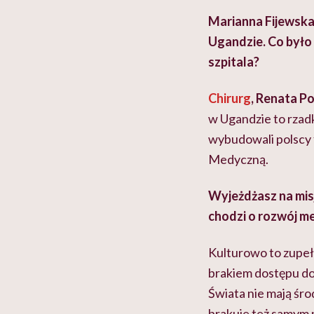
Marianna Fijewska:
Ugandzie. Co było
szpitala?
Chirurg
, Renata Po
w Ugandzie to rzadko
wybudowali polscy f
Medyczną.
Wyjeżdżasz na misje
chodzi o rozwój m
Kulturowo to zupełni
brakiem dostępu do
Świata nie mają śr
brakuje też samym 