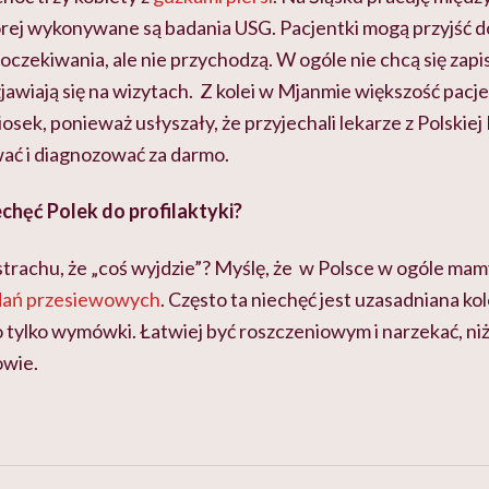
órej wykonywane są badania USG. Pacjentki mogą przyjść do
oczekiwania, ale nie przychodzą. W ogóle nie chcą się zapis
 zjawiają się na wizytach. Z kolei w Mjanmie większość pacj
iosek, ponieważ usłyszały, że przyjechali lekarze z Polskiej
ać i diagnozować za darmo.
chęć Polek do profilaktyki?
strachu, że „coś wyjdzie”? Myślę, że w Polsce w ogóle mam
dań przesiewowych
. Często ta niechęć jest uzasadniana ko
o tylko wymówki. Łatwiej być roszczeniowym i narzekać, ni
owie.