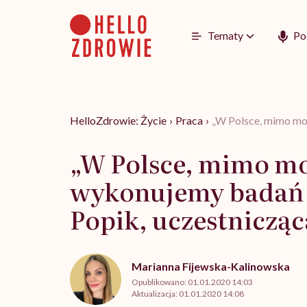
Go
to
content
Tematy
Po
HelloZdrowie: Życie
›
Praca
›
„W Polsce, mimo moż
„W Polsce, mimo mo
wykonujemy badań p
Popik, uczestnicząc
Marianna Fijewska-Kalinowska
Opublikowano:
01.01.2020 14:03
Aktualizacja:
01.01.2020 14:08