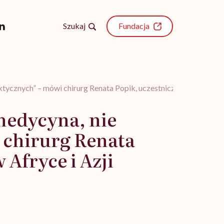
Szukaj
Fundacja
tycznych” – mówi chirurg Renata Popik, uczestnicząca w misjach
medycyna, nie
 chirurg Renata
Afryce i Azji