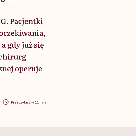
G. Pacjentki
 oczekiwania,
a gdy już się
 chirurg
znej operuje
Przeczytasz w 11 min