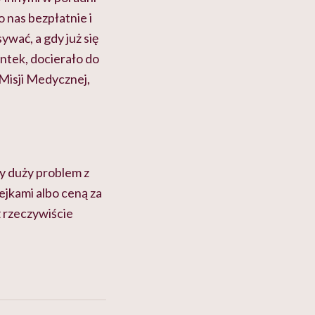
 nas bezpłatnie i
ywać, a gdy już się
entek, docierało do
 Misji Medycznej,
y duży problem z
lejkami albo ceną za
ż rzeczywiście