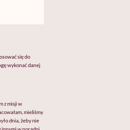
tosować się do
mogę wykonać danej
 z misji w
pracowałam, mieliśmy
było dnia, żeby nie
y innymi w poradni