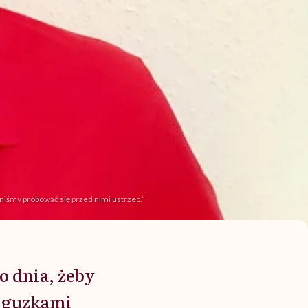
niśmy próbować się przed nimi ustrzec.”
o dnia, żeby
 z guzkami