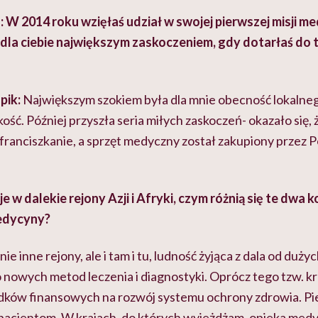
 W 2014 roku wzięłaś udział w swojej pierwszej misji m
 dla ciebie największym zaskoczeniem, gdy dotarłaś do
pik:
Największym szokiem była dla mnie obecność lokalneg
ść. Później przyszła seria miłych zaskoczeń- okazało się, ż
ranciszkanie, a sprzęt medyczny został zakupiony przez P
 w dalekie rejony Azji i Afryki, czym różnią się te dwa k
edycyny?
e inne rejony, ale i tam i tu, ludność żyjąca z dala od dużyc
 nowych metod leczenia i diagnostyki. Oprócz tego tzw. k
odków finansowych na rozwój systemu ochrony zdrowia. Pie
pacjentom. W krajach, do których wyjeżdżam, opieka medyc