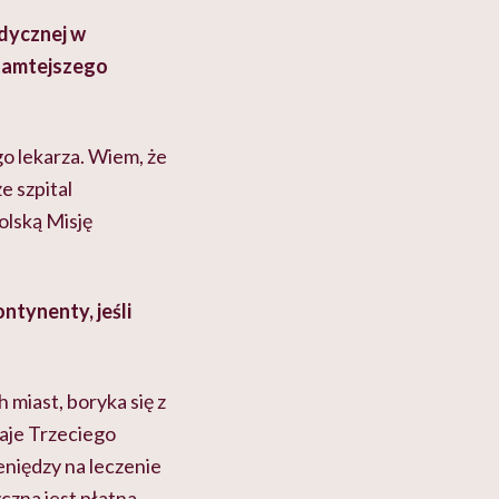
edycznej w
 tamtejszego
o lekarza. Wiem, że
e szpital
olską Misję
ontynenty, jeśli
h miast, boryka się z
raje Trzeciego
niędzy na leczenie
zna jest płatna.