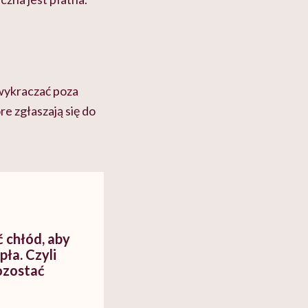
ę wykraczać poza
e zgłaszają się do
 chłód, aby
pła. Czyli
pozostać