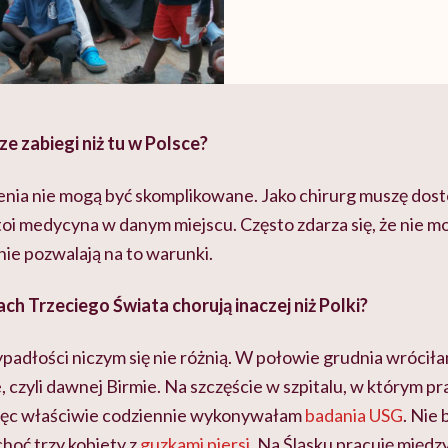
ze zabiegi niż tu w Polsce?
żenia nie mogą być skomplikowane. Jako chirurg muszę dos
toi medycyna w danym miejscu. Często zdarza się, że nie 
nie pozwalają na to warunki.
ach Trzeciego Świata chorują inaczej niż Polki?
ypadłości niczym się nie różnią. W połowie grudnia wróciłam
, czyli dawnej Birmie. Na szczęście w szpitalu, w którym 
więc właściwie codziennie wykonywałam
badania USG
. Nie 
 choć trzy kobiety z
guzkami piersi
. Na Śląsku pracuję międz