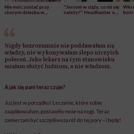
Nie móc zostać przy
"Jestem w ciąży, co mi się
Wkró
chorym dziecku w
należy?". Headhunter o
Inst
szpitalu to tortura.
zmianie pokoleniowej u
atak
"Przeszkadzać w tym
kobiet w ciąży na rynku
wars
może chyba tylko
pracy
eksp
głupota i brak
wyobraźni"
Nigdy bezrozumnie nie poddawałam się
władzy, nie wykonywałam ślepo niczyich
poleceń. Jako lekarz na tym stanowisku
miałam służyć ludziom, a nie władzom.
A jak się pani teraz czuje?
Już jest w porządku! Leczenie, które sobie
zaaplikowałam, postawiło mnie na nogi. Teraz
zamierzam być szczęśliwsza niż do tej pory – i będę!