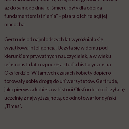
aż do samego dnia jej śmierci były dla obojga
fundamentem istnienia” – pisała o ich relacji jej
macocha.
Gertrude od najmłodszych lat wyróżniała się
wyjątkową inteligencją. Uczyła się w domu pod
kierunkiem prywatnych nauczycielek, a w wieku
osiemnastu lat rozpoczęła studia historyczne na
Oksfordzie. W tamtych czasach kobiety dopiero
torowały sobie drogę do uniwersytetów. Gertrude,
jako pierwsza kobieta w historii Oksfordu ukończyła tę
uczelnię z najwyższą notą, co odnotował londyński
„Times”.