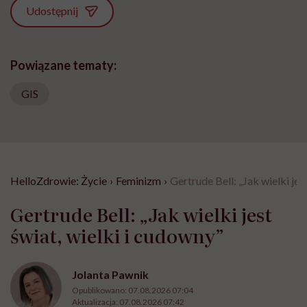
Udostępnij
Powiązane tematy:
GIS
HelloZdrowie: Życie
›
Feminizm
›
Gertrude Bell: „Jak wielki jes
Gertrude Bell: „Jak wielki jest
świat, wielki i cudowny”
Jolanta Pawnik
Opublikowano:
07.08.2026 07:04
Aktualizacja:
07.08.2026 07:42