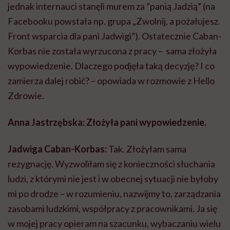
jednak internauci stanęli murem za ”panią Jadzią” (na
Facebooku powstała np. grupa „Zwolnij, a pożałujesz.
Front wsparcia dla pani Jadwigi”). Ostatecznie Caban-
Korbas nie została wyrzucona z pracy – sama złożyła
wypowiedzenie. Dlaczego podjęła taką decyzję? I co
zamierza dalej robić? – opowiada w rozmowie z Hello
Zdrowie.
Anna Jastrzębska: Złożyła pani wypowiedzenie.
Jadwiga Caban-Korbas:
Tak. Złożyłam sama
rezygnację. Wyzwoliłam się z konieczności słuchania
ludzi, z którymi nie jest i w obecnej sytuacji nie byłoby
mi po drodze – w rozumieniu, nazwijmy to, zarządzania
zasobami ludzkimi, współpracy z pracownikami. Ja się
w mojej pracy opieram na szacunku, wybaczaniu wielu