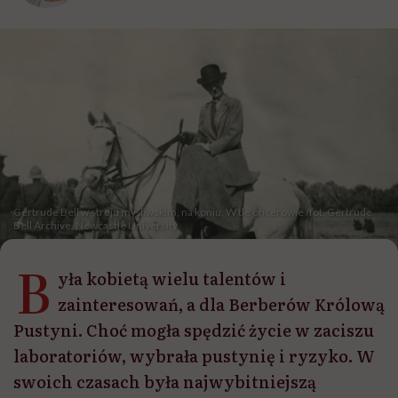
Gertrude Bell w stroju myśliwskim, na koniu. W tle oficerowie /fot. Gertrude
Bell Archive, Newcastle University
B
yła kobietą wielu talentów i
zainteresowań, a dla Berberów Królową
Pustyni. Choć mogła spędzić życie w zaciszu
laboratoriów, wybrała pustynię i ryzyko. W
swoich czasach była najwybitniejszą