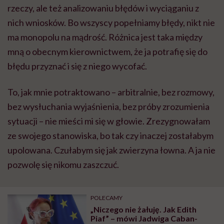
rzeczy, ale też analizowaniu błędów i wyciąganiu z
nich wniosków. Bo wszyscy popełniamy błędy, nikt nie
ma monopolu na mądrość. Różnica jest taka między
mną o obecnym kierownictwem, że ja potrafię się do
błędu przyznać i się z niego wycofać.
To, jak mnie potraktowano – arbitralnie, bez rozmowy,
bez wysłuchania wyjaśnienia, bez próby zrozumienia
sytuacji – nie mieści mi się w głowie. Zrezygnowałam
ze swojego stanowiska, bo tak czy inaczej zostałabym
upolowana. Czułabym się jak zwierzyna łowna. A ja nie
pozwolę się nikomu zaszczuć.
POLECAMY
„Niczego nie żałuję. Jak Edith
Piaf” – mówi Jadwiga Caban-