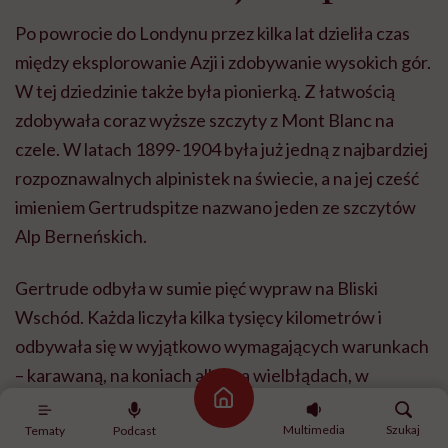
Po powrocie do Londynu przez kilka lat dzieliła czas
między eksplorowanie Azji i zdobywanie wysokich gór.
W tej dziedzinie także była pionierką. Z łatwością
zdobywała coraz wyższe szczyty z Mont Blanc na
czele. W latach 1899-1904 była już jedną z najbardziej
rozpoznawalnych alpinistek na świecie, a na jej cześć
imieniem Gertrudspitze nazwano jeden ze szczytów
Alp Berneńskich.
Gertrude odbyła w sumie pięć wypraw na Bliski
Wschód. Każda liczyła kilka tysięcy kilometrów i
odbywała się w wyjątkowo wymagających warunkach
– karawaną, na koniach albo na wielbłądach, w
pustynnych warunkach. Gertrude bardzo szybko
Strona główna
Multimedia
Szukaj
przystosowywała się do skrajnych warunków
Tematy
Podcast