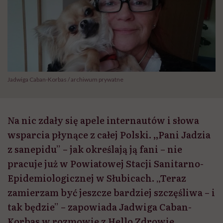
Jadwiga Caban-Korbas / archiwum prywatne
Na nic zdały się apele internautów i słowa
wsparcia płynące z całej Polski. ,,Pani Jadzia
z sanepidu” – jak określają ją fani – nie
pracuje już w Powiatowej Stacji Sanitarno-
Epidemiologicznej w Słubicach. „Teraz
zamierzam być jeszcze bardziej szczęśliwa – i
tak będzie” – zapowiada Jadwiga Caban-
Korbas w rozmowie z Hello Zdrowie.