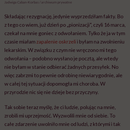
Jadwiga Caban-Korbas / archiwum prywatne
Składając rezygnację, jedynie wyprzedziłam fakty. Bo
z tego co wiem, już dzień po „pionizacji”, czyli 16 marca,
czekał na mnie goniec z odwołaniem. Tylko że ja w tym
czasie miałam
zapalenie oskrzeli
i byłam na zwolnieniu
lekarskim. W związku z czym nie wręczono mi tego
odwołania – podobno wysłano je pocztą, ale wtedy
nie byłam w stanie odbierać żadnych przesyłek. No
więc zabrzmi to pewnie odrobinę niewiarygodnie, ale
w całej tej sytuacji dopomogła mi choroba. W
przyrodzie nic się nie dzieje bez przyczyny.
Tak sobie teraz myślę, że ci ludzie, polując na mnie,
zrobili mi uprzejmość. Wyzwolili mnie od siebie. To
całe zdarzenie uwolniło mnie od ludzi, z którymi i tak