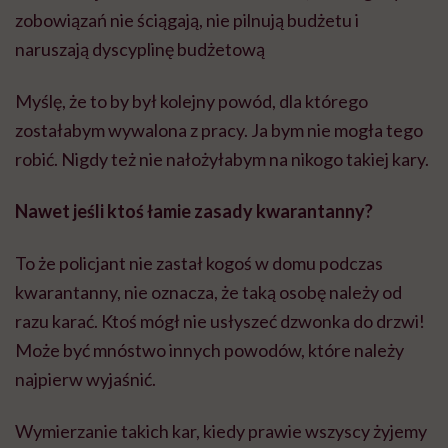
zobowiązań nie ściągają, nie pilnują budżetu i
naruszają dyscyplinę budżetową
Myślę, że to by był kolejny powód, dla którego
zostałabym wywalona z pracy. Ja bym nie mogła tego
robić. Nigdy też nie nałożyłabym na nikogo takiej kary.
Nawet jeśli ktoś łamie zasady kwarantanny?
To że policjant nie zastał kogoś w domu podczas
kwarantanny, nie oznacza, że taką osobę należy od
razu karać. Ktoś mógł nie usłyszeć dzwonka do drzwi!
Może być mnóstwo innych powodów, które należy
najpierw wyjaśnić.
Wymierzanie takich kar, kiedy prawie wszyscy żyjemy