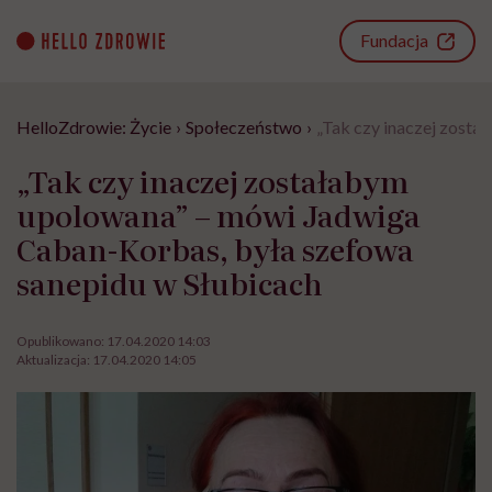
Go
to
Fundacja
content
HelloZdrowie: Życie
›
Społeczeństwo
›
„Tak czy inaczej zost
„Tak czy inaczej zostałabym
upolowana” – mówi Jadwiga
Caban-Korbas, była szefowa
sanepidu w Słubicach
Opublikowano:
17.04.2020 14:03
Aktualizacja:
17.04.2020 14:05