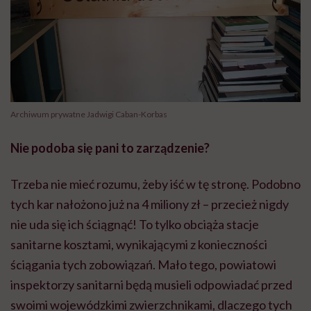
Archiwum prywatne Jadwigi Caban-Korbas
Nie podoba się pani to
zarządzenie?
Trzeba nie mieć rozumu, żeby iść w tę stronę. Podobno
tych kar nałożono już na 4 miliony zł – przecież nigdy
nie uda się ich ściągnąć! To tylko obciąża stacje
sanitarne kosztami, wynikającymi z konieczności
ściągania tych zobowiązań. Mało tego, powiatowi
inspektorzy sanitarni będą musieli odpowiadać przed
swoimi wojewódzkimi zwierzchnikami, dlaczego tych