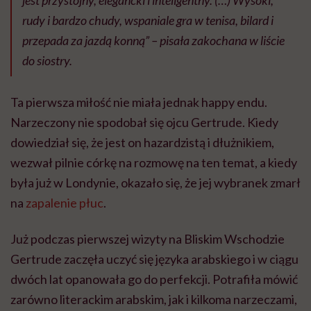
jest przystojny, elegancki i inteligentny. (…) Wysoki,
rudy i bardzo chudy, wspaniale gra w tenisa, bilard i
przepada za jazdą konną”
– pisała zakochana w liście
do siostry.
Ta pierwsza miłość nie miała jednak happy endu.
Narzeczony nie spodobał się ojcu Gertrude. Kiedy
dowiedział się, że jest on hazardzistą i dłużnikiem,
wezwał pilnie córkę na rozmowę na ten temat, a kiedy
była już w Londynie, okazało się, że jej wybranek zmarł
na
zapalenie płuc
.
Już podczas pierwszej wizyty na Bliskim Wschodzie
Gertrude zaczęła uczyć się języka arabskiego i w ciągu
dwóch lat opanowała go do perfekcji. Potrafiła mówić
zarówno literackim arabskim, jak i kilkoma narzeczami,