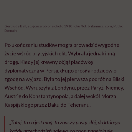
Gertrude Bell, zdjęcie zrobione około 1910 roku /fot. britannica, com, Public
Domain
Po ukończeniu studiów mogła prowadzić wygodne
życie wśród brytyjskich elit. Wybrała jednak inną
drogę. Kiedy jej krewny objął placówkę
dyplomatyczną w Persji, długo prosiła rodziców o
zgodę na wyjazd. Była to jej pierwsza podróż na Bliski
Wschód. Wyruszyła z Londynu, przez Paryż, Niemcy,
Austrię do Konstantynopola, a dalej wokół Morza
Kaspijskiego przez Baku do Teheranu.
„Tutaj, to co jest mną, to znaczy pusty słój, do którego
każdy przechodzień nalewa, co chce, napełnia się