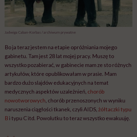
Jadwiga Caban-Korbas / archiwum prywatne
Bo ja teraz jestem na etapie opróżniania mojego
gabinetu. Tam jest 28 lat mojej pracy. Muszę to
wszystko pozabierać, w gabinecie mam ze sto różnych
artykułów, które opublikowałam w prasie. Mam
bardzo dużo slajdów edukacyjnych na temat
medycznych aspektów uzależnień,
chorób
nowotworowych
, chorób przenoszonych w wyniku
naruszenia ciągłości tkanek, czyli AIDS,
żółtaczki typu
B
i typu C itd. Powolutku to teraz wszystko ewakuuję.