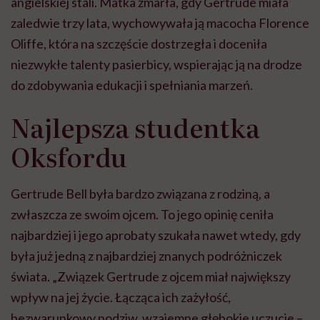
angielskiej stali. Matka zmarła, gdy Gertrude miała
zaledwie trzy lata, wychowywała ją macocha Florence
Oliffe, która na szczęście dostrzegła i doceniła
niezwykłe talenty pasierbicy, wspierając ją na drodze
do zdobywania edukacji i spełniania marzeń.
Najlepsza studentka
Oksfordu
Gertrude Bell była bardzo związana z rodziną, a
zwłaszcza ze swoim ojcem. To jego opinię ceniła
najbardziej i jego aprobaty szukała nawet wtedy, gdy
była już jedną z najbardziej znanych podróżniczek
świata. „Związek Gertrude z ojcem miał największy
wpływ na jej życie. Łącząca ich zażyłość,
bezwarunkowy podziw, wzajemne głębokie uczucie –