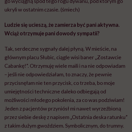
go wyciągną spod tego rogu dywanu, pod którym go
ukryli w ostatnim czasie. (śmiech)
Ludzie się ucieszą, że zamierza być pani aktywna.
Wciąż otrzymuje pani dowody sympatii?
Tak, serdeczne sygnały dalej płyną. W mieście, na
głównym placu Słubic, ciągle wisi baner „Zostawcie
Cabankę!”. Otrzymuję wiele maili i na nie odpowiadam
– jeśli nie odpowiedziałam, to znaczy, że pewnie
przycisnęłam nie ten przycisk, co trzeba, bo moje
umiejętności techniczne daleko odbiegają od
możliwości młodego pokolenia, za co was podziwiam!
Jeden z pacjentów przyniósł mi nawet wyrzeźbioną
przez siebie deskę z napisem „Ostatnia deska ratunku”
z takim dużym gwoździem. Symbolicznym, do trumny.