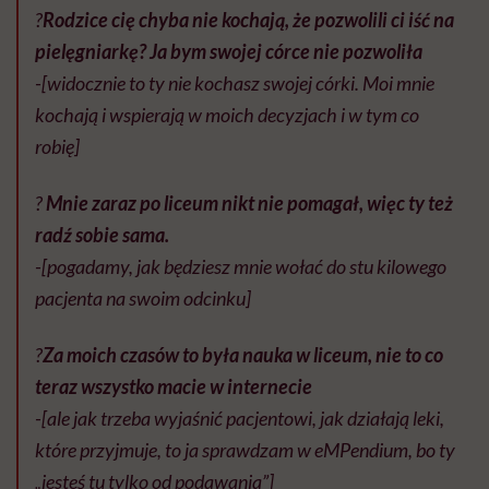
?
Rodzice cię chyba nie kochają, że pozwolili ci iść na
pielęgniarkę? Ja bym swojej córce nie pozwoliła
-[widocznie to ty nie kochasz swojej córki. Moi mnie
kochają i wspierają w moich decyzjach i w tym co
robię]
?
Mnie zaraz po liceum nikt nie pomagał, więc ty też
radź sobie sama.
-[pogadamy, jak będziesz mnie wołać do stu kilowego
pacjenta na swoim odcinku]
?
Za moich czasów to była nauka w liceum, nie to co
teraz wszystko macie w internecie
-[ale jak trzeba wyjaśnić pacjentowi, jak działają leki,
które przyjmuje, to ja sprawdzam w eMPendium, bo ty
„jesteś tu tylko od podawania”]