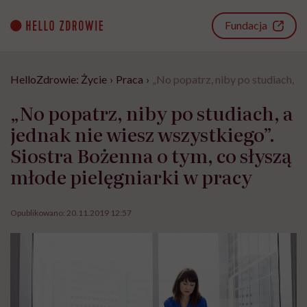
Go
to
Fundacja
content
HelloZdrowie: Życie
›
Praca
›
„No popatrz, niby po studiach, a 
„No popatrz, niby po studiach, a
jednak nie wiesz wszystkiego”.
Siostra Bożenna o tym, co słyszą
młode pielęgniarki w pracy
Opublikowano:
20.11.2019 12:57