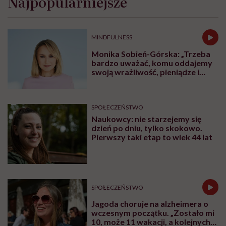
Najpopularniejsze
MINDFULNESS
Monika Sobień-Górska: „Trzeba
bardzo uważać, komu oddajemy
swoją wrażliwość, pieniądze i
zaufanie”
SPOŁECZEŃSTWO
Naukowcy: nie starzejemy się
dzień po dniu, tylko skokowo.
Pierwszy taki etap to wiek 44 lat
SPOŁECZEŃSTWO
Jagoda choruje na alzheimera o
wczesnym początku. „Zostało mi
10, może 11 wakacji, a kolejnych