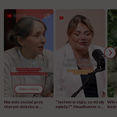
Zobacz więcej
Nie móc zostać przy
"Jestem w ciąży, co mi się
Wkró
chorym dziecku w
należy?". Headhunter o
Inst
szpitalu to tortura.
zmianie pokoleniowej u
atak
"Przeszkadzać w tym
kobiet w ciąży na rynku
wars