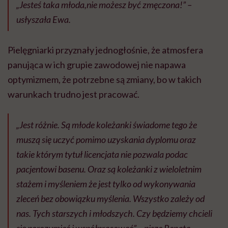
„Jesteś taka młoda,nie możesz być zmęczona!” –
usłyszała Ewa.
Pielęgniarki przyznały jednogłośnie, że atmosfera
panująca w ich grupie zawodowej nie napawa
optymizmem, że potrzebne są zmiany, bo w takich
warunkach trudno jest pracować.
„Jest różnie. Są młode koleżanki świadome tego że
muszą się uczyć pomimo uzyskania dyplomu oraz
takie którym tytuł licencjata nie pozwala podac
pacjentowi basenu. Oraz są koleżanki z wieloletnim
stażem i myśleniem że jest tylko od wykonywania
zleceń bez obowiązku myślenia. Wszystko zależy od
nas. Tych starszych i młodszych. Czy będziemy chcieli
się porozumieć i współpracować” – pisze Renata.