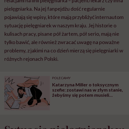
relacjami na linii pielęgniarka – pacjent/lekarz czy inna
pielęgniarka. Na jej fanpejdżu dość regularnie
pojawiają się wpisy, które mają przybliżyć internautom
sytuację pielęgniarek w naszym kraju. Jej historie o
kulisach pracy, pisane pół żartem, pół serio, mają nie
tylko bawić, ale również zwracać uwagę na poważne
problemy, z jakimi na co dzień mierzą się pielęgniarki w
różnych rejonach Polski.
POLECAMY
Katarzyna Miller o toksycznym
szefie: zostawi nas w złym stanie,
żebyśmy się potem musieli
pozbierać łyżeczką do kupy