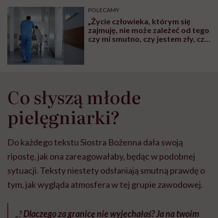
może chyba tylko
pracy
eksp
POLECAMY
głupota i brak
„Życie człowieka, którym się
wyobraźni"
zajmuję, nie może zależeć od tego
czy mi smutno, czy jestem zły, czy
się boję” – mówi Mateusz
Sieradzan, znany na FB jako Pan
Pielęgniarka
Co słyszą młode
pielęgniarki?
Do każdego tekstu Siostra Bożenna dała swoją
ripostę, jak ona zareagowałaby, będąc w podobnej
sytuacji. Teksty niestety odsłaniają smutną prawdę o
tym, jak wygląda atmosfera w tej grupie zawodowej.
„?
Dlaczego za granicę nie wyjechałaś? Ja na twoim