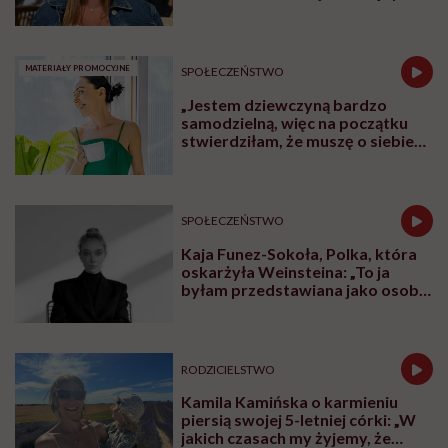
nie będę już świadoma”
MATERIAŁY PROMOCYJNE
SPOŁECZEŃSTWO
„Jestem dziewczyną bardzo
samodzielną, więc na początku
stwierdziłam, że muszę o siebie
zadbać”. Emilia Pobiedzińska o
słodko-gorzkim doświadczeniu
menopauzy
SPOŁECZEŃSTWO
Kaja Funez-Sokoła, Polka, która
oskarżyła Weinsteina: „To ja
byłam przedstawiana jako osoba,
która musi się bronić”
RODZICIELSTWO
Kamila Kamińska o karmieniu
piersią swojej 5-letniej córki: „W
jakich czasach my żyjemy, że