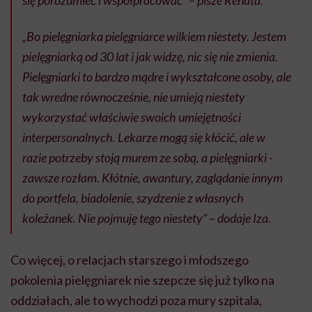
„Bo pielęgniarka pielęgniarce wilkiem niestety. Jestem
pielęgniarką od 30 lat i jak widzę, nic się nie zmienia.
Pielęgniarki to bardzo mądre i wykształcone osoby, ale
tak wredne równocześnie, nie umieją niestety
wykorzystać właściwie swoich umiejętności
interpersonalnych. Lekarze mogą się kłócić, ale w
razie potrzeby stoją murem ze sobą, a pielęgniarki -
zawsze rozłam. Kłótnie, awantury, zaglądanie innym
do portfela, biadolenie, szydzenie z własnych
koleżanek. Nie pojmuję tego niestety” – dodaje Iza.
Co więcej, o relacjach starszego i młodszego
pokolenia pielęgniarek nie szepcze się już tylko na
oddziałach, ale to wychodzi poza mury szpitala,