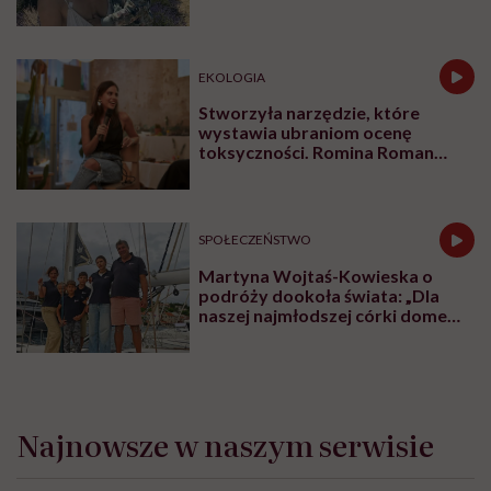
naturalne sprawy musimy
normalizować?”
EKOLOGIA
Stworzyła narzędzie, które
wystawia ubraniom ocenę
toksyczności. Romina Roman
tłumaczy, co plastik robi z naszą
skórą
SPOŁECZEŃSTWO
Martyna Wojtaś-Kowieska o
podróży dookoła świata: „Dla
naszej najmłodszej córki domem
jest jacht. Miała dwa latka, kiedy
wypływaliśmy w rejs”
Najnowsze w naszym serwisie