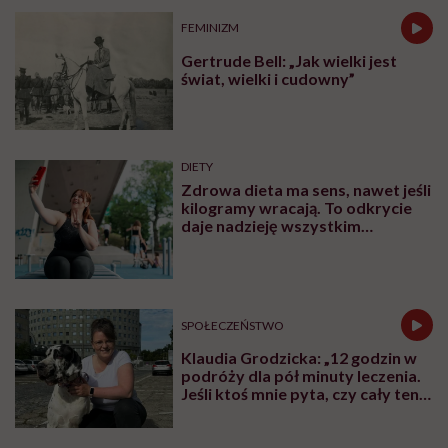
FEMINIZM
Gertrude Bell: „Jak wielki jest
świat, wielki i cudowny”
DIETY
Zdrowa dieta ma sens, nawet jeśli
kilogramy wracają. To odkrycie
daje nadzieję wszystkim
walczącym z efektem jo-jo
SPOŁECZEŃSTWO
Klaudia Grodzicka: „12 godzin w
podróży dla pół minuty leczenia.
Jeśli ktoś mnie pyta, czy cały ten
trud ma sens, bez wahania
odpowiadam: 'tak’”