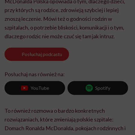
McDonalda Polska opowiada o tym, dlaczego dzieci,
przy których są rodzice, zdrowieją szybciej i lepiej
znoszą leczenie. Mówi też o godności rodzin w
szpitalach, o potrzebie bliskości, komunikacji i o tym,
dlaczego rodzic nie może czuć się tam jak intruz.
Posłuchaj
podcastu
Posłuchaj nas również na:
YouTube
Spotify
To również rozmowa o bardzo konkretnych
rozwiązaniach, które zmieniają polskie szpitale:
Domach Ronalda McDonalda, pokojach rodzinnych i