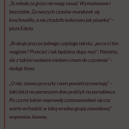
„Te młode za grosz nie mają zasad. Wymalowane i
bezczelne. Za naszych czasów mundurek się
krochmaliło, a nie chodziło kolorowo jak pisanka” –
pisze Edyta.
„Brakuje jeszcze jednego częstego tekstu: „po co ci ten
magister? Przecież i tak będziesz dupy myć”. Niestety,
ale z takimi osobami miałam i mam do czynienia” –
dodaje Ilona.
„O nie, znowu przyszły i nam powietrze marnują” –
taki tekst na pierwszym dniu praktyk na porodówce.
Po czymś takim naprawdę zastanawiałam się czy
warto wchodzić w taką wredna grupę zawodową”-
wspomina Joanna.