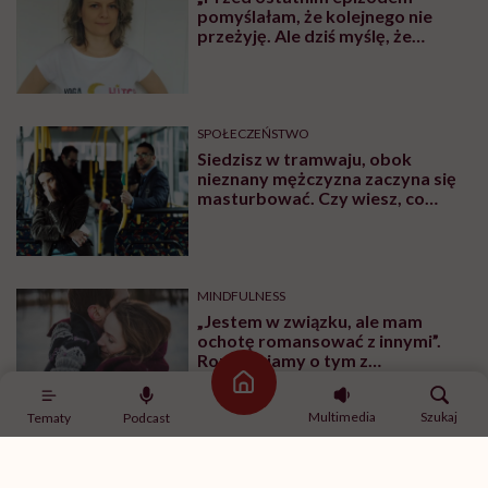
pomyślałam, że kolejnego nie
przeżyję. Ale dziś myślę, że
przeżyję, tylko wcześniej pójdę
po pomoc”. Alicja o wychodzeniu z
depresji
SPOŁECZEŃSTWO
Siedzisz w tramwaju, obok
nieznany mężczyzna zaczyna się
masturbować. Czy wiesz, co
robić?
MINDFULNESS
„Jestem w związku, ale mam
ochotę romansować z innymi”.
Rozmawiamy o tym z
psychologiem
Strona główna
Multimedia
Szukaj
Tematy
Podcast
SPORT
Ćwiczenia z hantlami – wypracuj