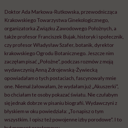
Doktor Ada Markowa-Rutkowska, przewodnicząca
Krakowskiego Towarzystwa Ginekologicznego,
organizatorka Związku Zawodowego Położnych, a
także profesor Franciszek Bujak, historyk i społecznik,
czy profesor Władysław Szafer, botanik, dyrektor
krakowskiego Ogrodu Botanicznego. Jeszcze nim
zaczęłam pisać „Położne”, podczas rozmów z moją
wydawczynią Anną Zdrojewską-Żywiecką
opowiadałam o tych postaciach, fascynowały mnie
one. Niemal żałowałam, że wydałam już „Akuszerki”,
bo chciałam te osoby pokazać światu. Nie czułabym
się jednak dobrze w pisaniu biografii. Wydawczyni z
błyskiem w oku powiedziała: „To napisz o tym
wszystkim. I opisz też powojenne izby porodowe”. I to
był moment przełomowy.