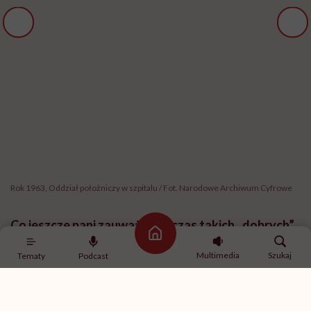
Rok 1963, Oddział położniczy w szpitalu / Fot. Narodowe Archiwum Cyfrowe
Co jeszcze pani zauważa podczas takich „dobrych”
Strona główna
porodów?
Multimedia
Szukaj
Tematy
Podcast
Widzę ogromną różnicę, gdy kobieta czuje się
widziana. Nawet jeśli poród kończy się cesarskim