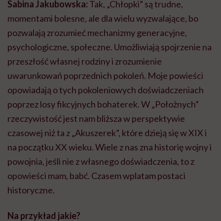
Sabina Jakubowska:
Tak, „Chłopki” są trudne,
momentami bolesne, ale dla wielu wyzwalające, bo
pozwalają zrozumieć mechanizmy generacyjne,
psychologiczne, społeczne. Umożliwiają spojrzenie na
przeszłość własnej rodziny i zrozumienie
uwarunkowań poprzednich pokoleń. Moje powieści
opowiadają o tych pokoleniowych doświadczeniach
poprzez losy fikcyjnych bohaterek. W „Położnych”
rzeczywistość jest nam bliższa w perspektywie
czasowej niż ta z „Akuszerek”, które dzieją się w XIX i
na początku XX wieku. Wiele z nas zna historię wojny i
powojnia, jeśli nie z własnego doświadczenia, to z
opowieści mam, babć. Czasem wplatam postaci
historyczne.
Na przykład jakie?