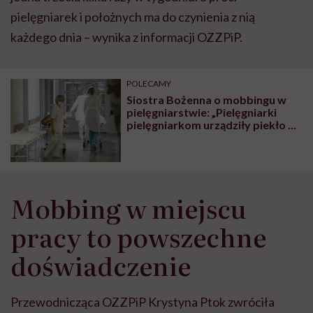
pielęgniarek i położnych ma do czynienia z nią
każdego dnia – wynika z informacji OZZPiP.
POLECAMY
Siostra Bożenna o mobbingu w
pielęgniarstwie: „Pielęgniarki
pielęgniarkom urządziły piekło w
miejscach pracy”
Mobbing w miejscu
pracy to powszechne
doświadczenie
Przewodnicząca OZZPiP Krystyna Ptok zwróciła