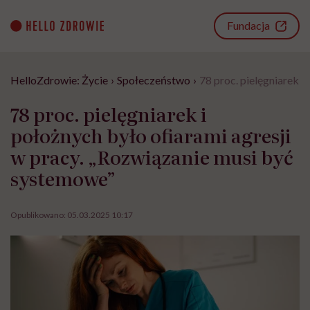
Go
to
Fundacja
content
HelloZdrowie: Życie
›
Społeczeństwo
›
78 proc. pielęgniarek i
78 proc. pielęgniarek i
położnych było ofiarami agresji
w pracy. „Rozwiązanie musi być
systemowe”
Opublikowano:
05.03.2025 10:17