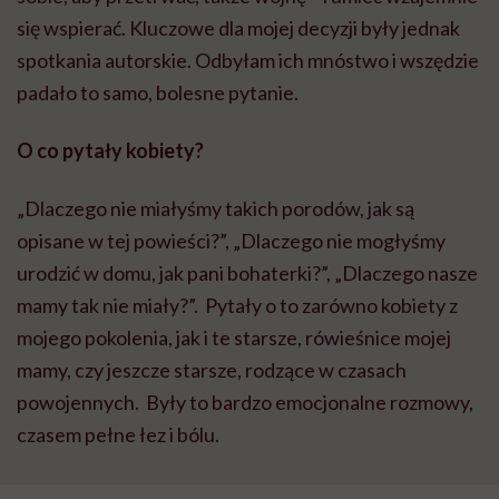
się wspierać. Kluczowe dla mojej decyzji były jednak
spotkania autorskie. Odbyłam ich mnóstwo i wszędzie
padało to samo, bolesne pytanie.
O co pytały kobiety?
„Dlaczego nie miałyśmy takich porodów, jak są
opisane w tej powieści?”, „Dlaczego nie mogłyśmy
urodzić w domu, jak pani bohaterki?”, „Dlaczego nasze
mamy tak nie miały?”. Pytały o to zarówno kobiety z
mojego pokolenia, jak i te starsze, rówieśnice mojej
mamy, czy jeszcze starsze, rodzące w czasach
powojennych. Były to bardzo emocjonalne rozmowy,
czasem pełne łez i bólu.