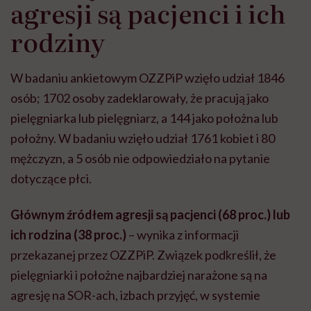
agresji są pacjenci i ich
rodziny
W badaniu ankietowym OZZPiP wzięło udział 1846
osób; 1702 osoby zadeklarowały, że pracują jako
pielęgniarka lub pielęgniarz, a 144 jako położna lub
położny. W badaniu wzięło udział 1761 kobiet i 80
mężczyzn, a 5 osób nie odpowiedziało na pytanie
dotyczące płci.
Głównym źródłem agresji są pacjenci (68 proc.) lub
ich rodzina (38 proc.)
– wynika z informacji
przekazanej przez OZZPiP. Związek podkreślił, że
pielęgniarki i położne najbardziej narażone są na
agresję na SOR-ach, izbach przyjęć, w systemie