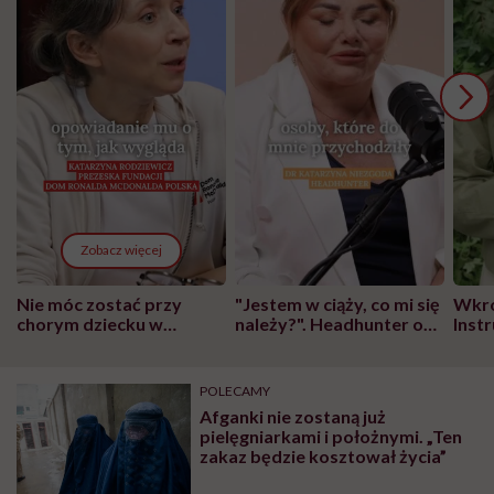
Zobacz więcej
Nie móc zostać przy
"Jestem w ciąży, co mi się
Wkró
chorym dziecku w
należy?". Headhunter o
Inst
szpitalu to tortura.
zmianie pokoleniowej u
atak
"Przeszkadzać w tym
kobiet w ciąży na rynku
wars
może chyba tylko
pracy
eksp
POLECAMY
głupota i brak
Afganki nie zostaną już
wyobraźni"
pielęgniarkami i położnymi. „Ten
zakaz będzie kosztował życia”