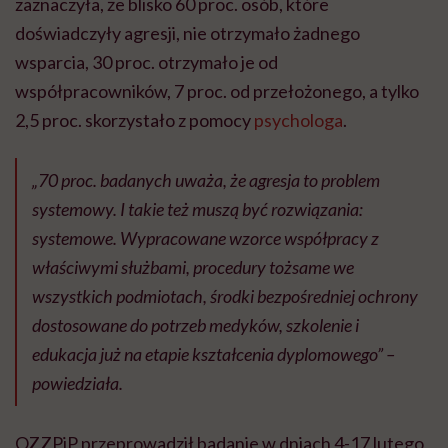
zaznaczyła, że blisko 60 proc. osób, które
doświadczyły agresji, nie otrzymało żadnego
wsparcia, 30 proc. otrzymało je od
współpracowników, 7 proc. od przełożonego, a tylko
2,5 proc. skorzystało z pomocy
psychologa
.
„70 proc. badanych uważa, że agresja to problem
systemowy. I takie też muszą być rozwiązania:
systemowe. Wypracowane wzorce współpracy z
właściwymi służbami, procedury tożsame we
wszystkich podmiotach, środki bezpośredniej ochrony
dostosowane do potrzeb medyków, szkolenie i
edukacja już na etapie kształcenia dyplomowego” –
powiedziała.
OZZPiP przeprowadził badanie w dniach 4-17 lutego