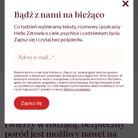
Udostępnij
Bądź z nami na bieżąco
Powiązane tematy:
Co tydzień wybieramy teksty, rozmowy i podcasty
Hello Zdrowie o ciele, psychice i codziennym życiu.
agresja
Pielęgniarstwo
Położna
Zapisz się i czytaj bez pośpiechu.
Adres
Przemoc
e-
mail
*
Podanie adresu e-mail oraz kliknięcie „Zapisz się” oznacza zgodę na otrzymywanie
wiadomości o nowościach, produktach, promocjach lub usługach dot. Hello Zdrowie. W
dowolnym momencie możesz zrezygnować z otrzymywania newslettera. Wycofanie
zgody nie ma wpływu na zgodność z prawem przetwarzania, którego dokonano przed
jej wycofaniem. Zapoznaj się z informacjami o przetwarzaniu danych osobowych, w tym
HelloZdrowie: Życie
›
Społeczeństwo
›
Sabina Jakubowska: „Je
o przysługujących Ci prawach, w naszej
Polityce prywatności
.
Sabina Jakubowska: „Jeśli
Zapisz się
położna jest wystarczająco silna
i wierzy w rodzącą, bezpieczny
poród jest możliwy nawet na