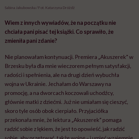
Sabina Jakubowska / Fot. Katarzyna Dróżdż
Wiem z innych wywiadów, że na początku nie
chciała pani pisać tej książki. Co sprawiło, że
zmieniła pani zdanie?
Nie planowałam kontynuacji. Premiera „Akuszerek” w
Brzesku była dla mnie wieczorem pełnym satysfakcji,
radości i spełnienia, ale na drugi dzień wybuchła
wojna w Ukrainie. Jechałam do Warszawy na
promocję, a na dworcach koczowali uchodźcy,
głównie matki z dziećmi. Już nie umiałam się cieszyć,
skoro tyle osób obok cierpiało. Przyjaciółka
przekonała mnie, że lektura „Akuszerek” pomaga
radzić sobie z lękiem, że jest to opowieść, jak radzić
sobie, aby przetrwać, także wojnę – i umieć wzajemnie