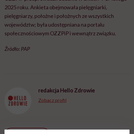
2025 roku. Ankieta obejmowała pielęgniarki,
pielęgniarzy, położne i położnych ze wszystkich
województw; była udostępniana na portalu
społecznościowym OZZPiP i wewnątrz związku.
Źródło: PAP
redakcja Hello Zdrowie
Zobacz profil