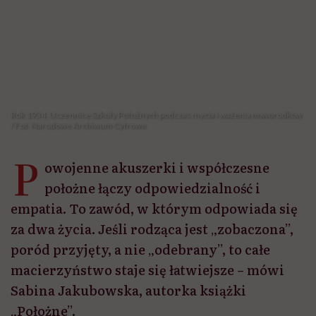
Rok 1934, Uczennice Szkoły Położnych podczas mycia i ważenia noworodków
/ Fot. Narodowe Archiwum Cyfrowe
P
owojenne akuszerki i współczesne
położne łączy odpowiedzialność i
empatia. To zawód, w którym odpowiada się
za dwa życia. Jeśli rodząca jest „zobaczona”,
poród przyjęty, a nie „odebrany”, to całe
macierzyństwo staje się łatwiejsze – mówi
Sabina Jakubowska, autorka książki
„Położne”.