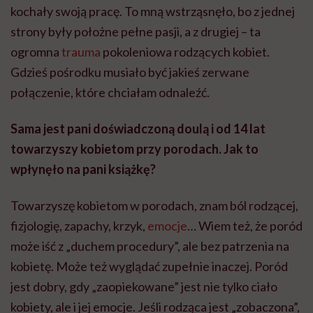
kochały swoją pracę. To mną wstrząsnęło, bo z jednej
strony były położne pełne pasji, a z drugiej – ta
ogromna
trauma
pokoleniowa rodzących kobiet.
Gdzieś pośrodku musiało być jakieś zerwane
połączenie, które chciałam odnaleźć.
Sama jest pani doświadczoną doulą i od 14 lat
towarzyszy kobietom przy porodach. Jak to
wpłynęło na pani książkę?
Towarzyszę kobietom w porodach, znam ból rodzącej,
fizjologię, zapachy, krzyk,
emocje
… Wiem też, że poród
może iść z „duchem procedury”, ale bez patrzenia na
kobietę. Może też wyglądać zupełnie inaczej. Poród
jest dobry, gdy „zaopiekowane” jest nie tylko ciało
kobiety, ale i jej emocje. Jeśli rodząca jest „zobaczona”,