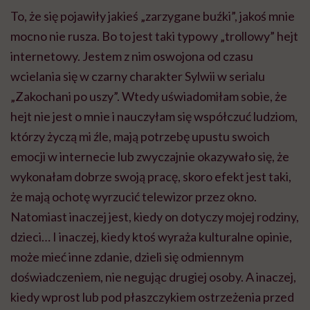
To, że się pojawiły jakieś „zarzygane buźki”, jakoś mnie
mocno nie rusza. Bo to jest taki typowy „trollowy” hejt
internetowy. Jestem z nim oswojona od czasu
wcielania się w czarny charakter Sylwii w serialu
„Zakochani po uszy”. Wtedy uświadomiłam sobie, że
hejt nie jest o mnie i nauczyłam się współczuć ludziom,
którzy życzą mi źle, mają potrzebę upustu swoich
emocji w internecie lub zwyczajnie okazywało się, że
wykonałam dobrze swoją pracę, skoro efekt jest taki,
że mają ochotę wyrzucić telewizor przez okno.
Natomiast inaczej jest, kiedy on dotyczy mojej rodziny,
dzieci… I inaczej, kiedy ktoś wyraża kulturalne opinie,
może mieć inne zdanie, dzieli się odmiennym
doświadczeniem, nie negując drugiej osoby. A inaczej,
kiedy wprost lub pod płaszczykiem ostrzeżenia przed