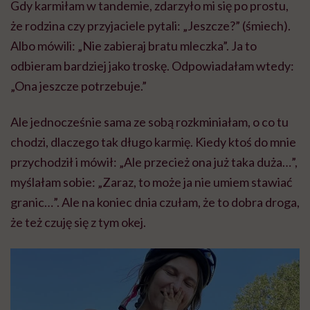
Gdy karmiłam w tandemie, zdarzyło mi się po prostu,
że rodzina czy przyjaciele pytali: „Jeszcze?” (śmiech).
Albo mówili: „Nie zabieraj bratu mleczka”. Ja to
odbieram bardziej jako troskę. Odpowiadałam wtedy:
„Ona jeszcze potrzebuje.”
Ale jednocześnie sama ze sobą rozkminiałam, o co tu
chodzi, dlaczego tak długo karmię. Kiedy ktoś do mnie
przychodził i mówił: „Ale przecież ona już taka duża…”,
myślałam sobie: „Zaraz, to może ja nie umiem stawiać
granic…”. Ale na koniec dnia czułam, że to dobra droga,
że też czuję się z tym okej.