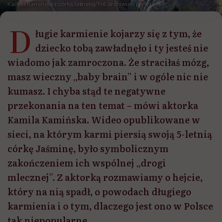
Kamila Kamińska z córką Jaśminą/ fot. archiwum prywatne
D
ługie karmienie kojarzy się z tym, że
dziecko tobą zawładnęło i ty jesteś nie
wiadomo jak zamroczona. Że straciłaś mózg,
masz wieczny „baby brain” i w ogóle nic nie
kumasz. I chyba stąd te negatywne
przekonania na ten temat – mówi aktorka
Kamila Kamińska. Wideo opublikowane w
sieci, na którym karmi piersią swoją 5-letnią
córkę Jaśminę, było symbolicznym
zakończeniem ich wspólnej „drogi
mlecznej”. Z aktorką rozmawiamy o hejcie,
który na nią spadł, o powodach długiego
karmienia i o tym, dlaczego jest ono w Polsce
tak niepopularne.