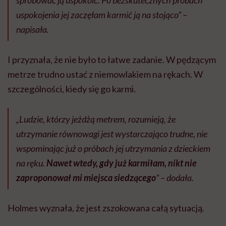
spróbować ją uspokoić. Po bezskutecznych próbach
uspokojenia jej zaczęłam karmić ją na stojąco” –
napisała.
I przyznała, że nie było to łatwe zadanie. W pędzącym
metrze trudno ustać z niemowlakiem na rękach. W
szczególności, kiedy się go karmi.
„Ludzie, którzy jeżdżą metrem, rozumieją, że
utrzymanie równowagi jest wystarczająco trudne, nie
wspominając już o próbach jej utrzymania z dzieckiem
na ręku.
Nawet wtedy, gdy już karmiłam, nikt nie
zaproponował mi miejsca siedzącego
” – dodała.
Holmes wyznała, że jest zszokowana całą sytuacją.