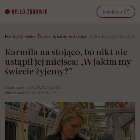
Go
to
Fundacja
content
HelloZdrowie: Życie
›
Społeczeństwo
›
Karmiła na stojąco, bo 
Karmiła na stojąco, bo nikt nie
ustąpił jej miejsca: „W jakim my
świecie żyjemy?”
Opublikowano:
01.02.2024 13:51
Aktualizacja:
07.02.2025 14:15