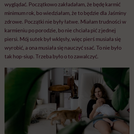
wyglądać. Początkowo zakładałam, że będę karmić
minimum rok, bo wiedziałam, że to będzie dla Jaśminy
zdrowe. Początki nie były łatwe. Miałam trudności w
karmieniu po porodzie, bo nie chciała pić z jednej
piersi. Mój sutek był wklęsły, więc pierś musiała się
wyrobić, a ona musiała się nauczyć ssać. To nie było
tak hop-siup. Trzeba było o to zawalczyć.