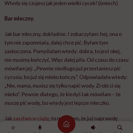
Wtedy się czujesz jak jeden wielki cycek! (śmiech)
Bar mleczny.
Jak bar mleczny, dokładnie. I zobaczyłam: hej, ona o
tym nie zapomniała, dalej chce pić. Byłam tym
zaskoczona. Pomyślałam wtedy: dobra, to jest okej,
nie musimy kończyć. Więc dalej piła. Od czasu do czasu
mówiłam jej: „Pewnie niedługo już przestaniesz pić
cycusia, bo już się mleko kończy”. Odpowiadała wtedy:
„Nie, mama, musisz się tylko napić wody. Zrobi ci się
mleko”. Pewnie dlatego, że kiedyś tak mówiłam – że
muszę pić wodę, bo wtedy jest lepsze mleczko.
Jak
zaszłam w ciążę
, to myślałam, że już naprawdę
Strona główna
skończymy. Po 3 miesiącach zanikło mi mleko i wtedy