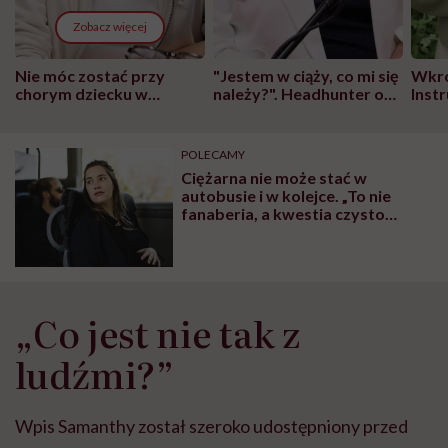
Zobacz więcej
Nie móc zostać przy
"Jestem w ciąży, co mi się
Wkró
chorym dziecku w
należy?". Headhunter o
Inst
szpitalu to tortura.
zmianie pokoleniowej u
atak
"Przeszkadzać w tym
kobiet w ciąży na rynku
wars
może chyba tylko
pracy
eksp
POLECAMY
głupota i brak
Ciężarna nie może stać w
wyobraźni"
autobusie i w kolejce. „To nie
fanaberia, a kwestia czysto
medyczna”
„Co jest nie tak z
ludźmi?”
Wpis Samanthy został szeroko udostępniony przed