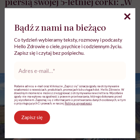
piersią swojej 5-letniej córki: „W
jakich czasach my żyjemy, że
naturalne sprawy musimy
Bądź z nami na bieżąco
normalizować?”
Co tydzień wybieramy teksty, rozmowy i podcasty
Hello Zdrowie o ciele, psychice i codziennym życiu.
Ewelina Kaczmarczyk
Zapisz się i czytaj bez pośpiechu.
Opublikowano:
22.07.2026 09:18
Aktualizacja:
24.07.2026 13:04
Adres
e-
mail
*
Podanie adresu e-mail oraz kliknięcie „Zapisz się” oznacza zgodę na otrzymywanie
wiadomości o nowościach, produktach, promocjach lub usługach dot. Hello Zdrowie. W
dowolnym momencie możesz zrezygnować z otrzymywania newslettera. Wycofanie
zgody nie ma wpływu na zgodność z prawem przetwarzania, którego dokonano przed
jej wycofaniem. Zapoznaj się z informacjami o przetwarzaniu danych osobowych, w tym
o przysługujących Ci prawach, w naszej
Polityce prywatności
.
Zapisz się