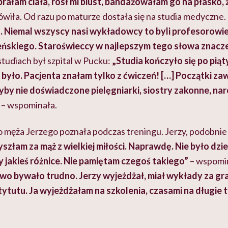
brałam ciała, rósł mi biust, bandażowałam go na płasko, 
wiła. Od razu po maturze dostała się na studia medyczne.
. Niemal wszyscy nasi wykładowcy to byli profesorowie 
ńskiego. Staroświeccy w najlepszym tego słowa znacz
tudiach był szpital w Pucku:
„Studia kończyło się po pią
 było. Pacjenta znałam tylko z ćwiczeń! […] Początki z
yby nie doświadczone pielęgniarki, siostry zakonne, na
– wspominała.
 męża Jerzego poznała podczas treningu. Jerzy, podobnie 
szłam za mąż z wielkiej miłości. Naprawdę. Nie było dzie
 jakieś różnice. Nie pamiętam czegoś takiego”
– wspomin
 bywało trudno. Jerzy wyjeżdżał, miał wykłady za grani
tytutu. Ja wyjeżdżałam na szkolenia, czasami na długie 