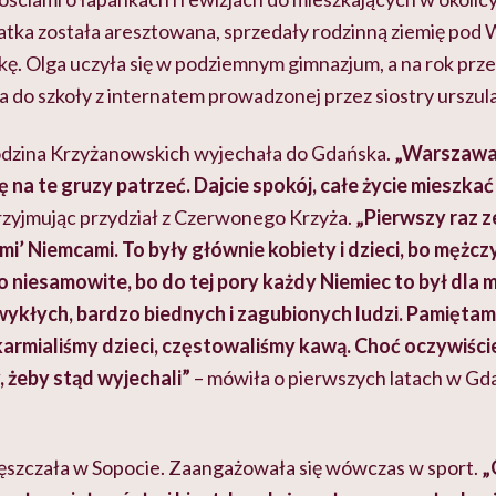
atka została aresztowana, sprzedały rodzinną ziemię pod 
kę. Olga uczyła się w podziemnym gimnazjum, a na rok pr
a do szkoły z internatem prowadzonej przez siostry urszu
odzina Krzyżanowskich wyjechała do Gdańska.
„Warszawa j
ę na te gruzy patrzeć. Dajcie spokój, całe życie mieszkać
przyjmując przydział z Czerwonego Krzyża.
„Pierwszy raz z
mi’
Niemcami. To były głównie kobiety i dzieci, bo mężczyź
ło niesamowite, bo do tej pory każdy Niemiec to był dla 
ykłych, bardzo biednych i zagubionych ludzi. Pamiętam,
armialiśmy dzieci, częstowaliśmy kawą. Choć oczywiście
, żeby stąd wyjechali”
– mówiła o pierwszych latach w G
ęszczała w Sopocie. Zaangażowała się wówczas w sport.
„