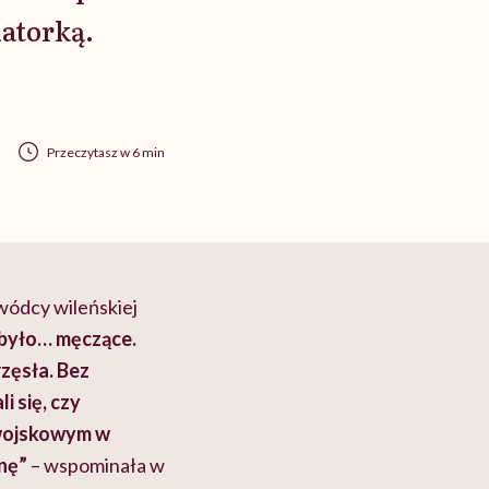
natorką.
Przeczytasz w 6 min
wódcy wileńskiej
 było… męczące.
rzęsła. Bez
i się, czy
ojskowym w
nę”
– wspominała w