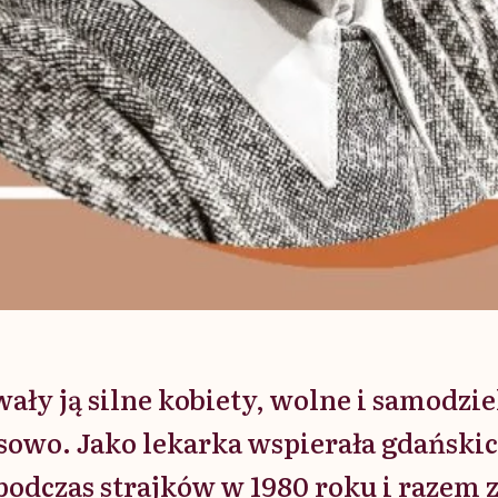
ały ją silne kobiety, wolne i samodzi
sowo. Jako lekarka wspierała gdański
odczas strajków w 1980 roku i razem z