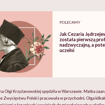
POLECAMY
Jak Cezaria Jędrzej
została pierwszą pro
nadzwyczajną, a pot
uczelni
na Olgi Krzyżanowskiej spędziła w Warszawie. Matka zaan
ie Zwycięstwu Polski i pracowała w przychodni. Olga kilka
ściami o łapankach i rewizjach do mieszkających w okolicy