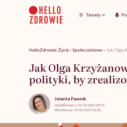
Go
to
content
Tematy
Po
HelloZdrowie: Życie
›
Społeczeństwo
›
Jak Olga K
Jak Olga Krzyżanow
polityki, by zreali
Jolanta Pawnik
Opublikowano:
23.04.2022 09:33
Aktualizacja:
19.02.2025 12:05