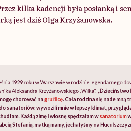
Przez kilka kadencji była posłanką i se
rką jest dziś Olga Krzyżanowska.
ześnia 1929 roku w Warszawie w rodzinie legendarnego do
nika Aleksandra Krzyżanowskiego „Wilka”.
„Dzieciństwo
 mogę chorować na
gruźlicę
. Cała rodzina się nade mną t
do sanatoriów: wywozili mnie w lepszy klimat, przyglądal
chudłam. Każdą zimę i wiosnę spędzałam w
sanatorium
w
babcią Stefanią, matką mamy, jechałyśmy na Huculszczyz