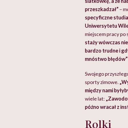
siatkówkę, a że na
przeszkadzał”
– mó
specyficzne studia
Uniwersytetu Wile
miejscem pracy po s
staży wówczas nie
bardzo trudne i gd
mnóstwo błędów”
Swojego przyszłego
sporty zimowe.
„Wy
między nami byłyby
wiele lat:
„Zawodowo
późno wracał z ins
Rolki