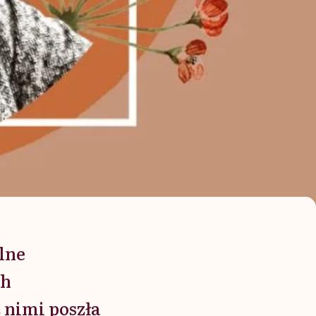
elne
ch
 nimi poszła