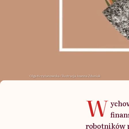
Olga Krzyżanowska / ilustracja Joanna Zduniak
W
ychow
finan
robotników p