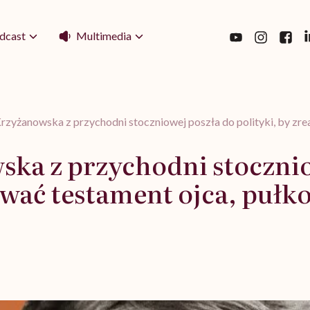
Multimedia
dcast
rzyżanowska z przychodni stoczniowej poszła do polityki, by zr
ska z przychodni stocznio
zować testament ojca, puł