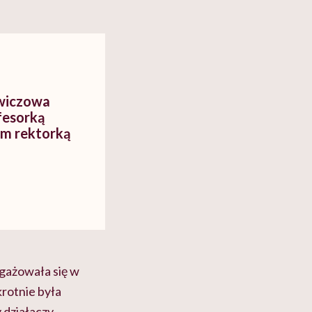
ewiczowa
fesorką
em rektorką
gażowała się w
krotnie była
 działaczy