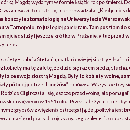
 córką Magdą wydanym w formie książki rok po śmierci. D
Krzyżanowskich często się przeprowadzała:
„Kiedy miesz
a kończyła stomatologię na Uniwersytecie Warszawsk
ułku w Tarnopolu, to już lepiej pamiętam. Tam poszłam do 
tem ojciec służył jeszcze krótko w
Prużanie
, a tuż przed w
yliczała.
obiety – babcia Stefania, matka i dwie jej siostry – Halina 
kobiety ma tę zaletę, że dużo się razem siedzi, słuch
żyta ze swoją siostrą Magdą. Były to kobiety wolne, sa
iały później po trzech mężów”
– mówiła. Wszystkie trzy si
Rodzice Olgi rozstali się jeszcze przed wojną, ale pomagali
owskim więzieniu w 1951 roku. Przez całe życie ojciec był
ym z grypsów z więzienia ostrzegał ją, że „polityka jest bru
wracała się od pracy dla ojczyzny. Jego zaleceniom pozost