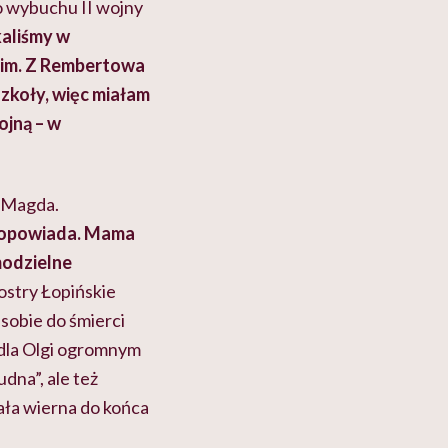
o wybuchu II wojny
kaliśmy w
im. Z Rembertowa
szkoły, więc miałam
ojną – w
i Magda.
a, opowiada. Mama
modzielne
ostry Łopińskie
 sobie do śmierci
 dla Olgi ogromnym
dna”, ale też
ała wierna do końca