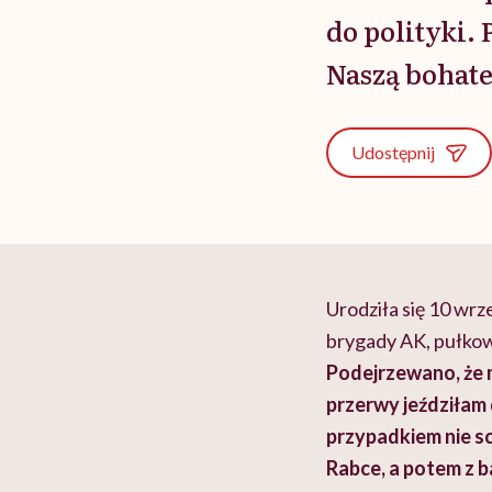
do polityki. 
Naszą bohate
Udostępnij
Urodziła się 10 wr
brygady AK, pułkow
Podejrzewano, że
przerwy jeździłam 
przypadkiem nie s
Rabce, a potem z 