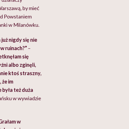
Warszawą, by mieć
zed Powstaniem
lanki w Milanówku.
uż nigdy się nie
 w ruinach?”
–
etknęłam się
ni albo zginęli,
mnie ktoś straszny,
 że im
 była też duża
dańsku w wywiadzie
Grałam w