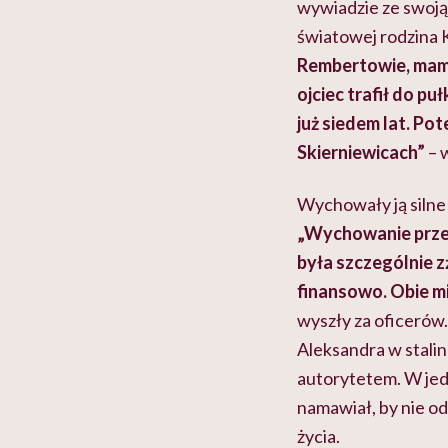
wywiadzie ze swoją
światowej rodzina 
Rembertowie, mam
ojciec trafił do p
już siedem lat. Po
Skierniewicach”
– w
Wychowały ją silne k
„Wychowanie przez 
była szczególnie z
finansowo. Obie m
wyszły za oficerów. 
Aleksandra w stalin
autorytetem. W jedn
namawiał, by nie od
życia.