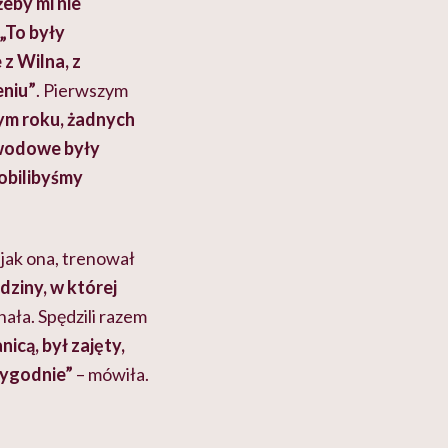
żeby mi nie
„To były
z Wilna, z
eniu”
. Pierwszym
tym roku, żadnych
awodowe były
robilibyśmy
jak ona, trenował
dziny, w której
ała. Spędzili razem
cą, był zajęty,
tygodnie”
– mówiła.