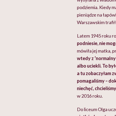
podziemia. Kiedy m
pieniądze na łapów
Warszawskim trafił
Latem 1945 roku r
podniesie, nie mog
mówiła jej matka, 
wtedy z ’
normalny
albo uciekli. To by
a tu zobaczyłam zw
pomagaliśmy – dok
niechęć, chcieliśmy
w 2016 roku.
Do liceum Olga ucz