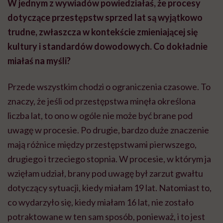
W jednym z wywiadów powiedziałaś, że procesy
dotyczące przestępstw sprzed lat są wyjątkowo
trudne, zwłaszcza w kontekście zmieniającej się
kultury i standardów dowodowych. Co dokładnie
miałaś na myśli?
Przede wszystkim chodzi o ograniczenia czasowe. To
znaczy, że jeśli od przestępstwa minęła określona
liczba lat, to ono w ogóle nie może być brane pod
uwagę w procesie. Po drugie, bardzo duże znaczenie
mają różnice między przestępstwami pierwszego,
drugiego i trzeciego stopnia. W procesie, w którym ja
wzięłam udział, brany pod uwagę był zarzut gwałtu
dotyczący sytuacji, kiedy miałam 19 lat. Natomiast to,
co wydarzyło się, kiedy miałam 16 lat, nie zostało
potraktowane w ten sam sposób, ponieważ, i to jest