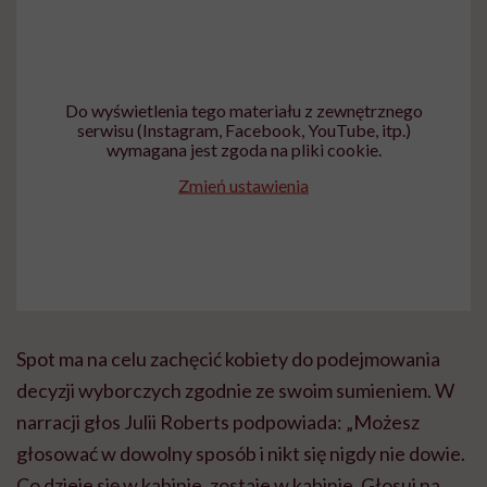
Do wyświetlenia tego materiału z zewnętrznego
serwisu (Instagram, Facebook, YouTube, itp.)
wymagana jest zgoda na pliki cookie.
Zmień ustawienia
Spot ma na celu zachęcić kobiety do podejmowania
decyzji wyborczych zgodnie ze swoim sumieniem. W
narracji głos Julii Roberts podpowiada: „Możesz
głosować w dowolny sposób i nikt się nigdy nie dowie.
Co dzieje się w kabinie, zostaje w kabinie. Głosuj na