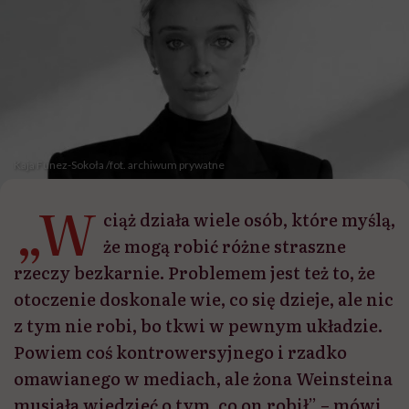
Kaja Funez-Sokoła /fot. archiwum prywatne
„W
ciąż działa wiele osób, które myślą,
że mogą robić różne straszne
rzeczy bezkarnie. Problemem jest też to, że
otoczenie doskonale wie, co się dzieje, ale nic
z tym nie robi, bo tkwi w pewnym układzie.
Powiem coś kontrowersyjnego i rzadko
omawianego w mediach, ale żona Weinsteina
musiała wiedzieć o tym, co on robił” – mówi