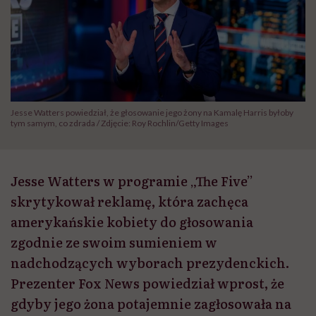
Jesse Watters powiedział, że głosowanie jego żony na Kamalę Harris byłoby
tym samym, co zdrada / Zdjęcie: Roy Rochlin/Getty Images
Jesse Watters w programie „The Five”
skrytykował reklamę, która zachęca
amerykańskie kobiety do głosowania
zgodnie ze swoim sumieniem w
nadchodzących wyborach prezydenckich.
Prezenter Fox News powiedział wprost, że
gdyby jego żona potajemnie zagłosowała na