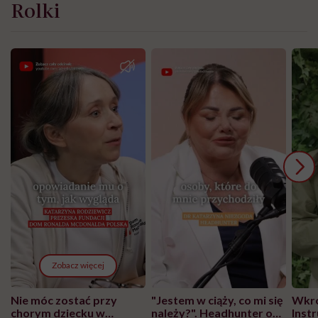
Rolki
Zobacz więcej
Nie móc zostać przy
"Jestem w ciąży, co mi się
Wkró
chorym dziecku w
należy?". Headhunter o
Inst