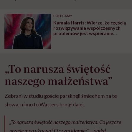
szpitalu to tortura.
zmianie pokoleniowej u
atak
"Przeszkadzać w tym
kobiet w ciąży na rynku
wars
może chyba tylko
pracy
eksp
POLECAMY
głupota i brak
Kamala Harris: Wierzę, że częścią
wyobraźni"
rozwiązywania współczesnych
problemów jest wspieranie
kobiet w polityce
„To narusza świętość
naszego małżeństwa”
Zebrani w studiu goście parsknęli śmiechem na te
słowa, mimo to Watters brnął dalej.
„To narusza świętość naszego małżeństwa. Co jeszcze
przede mną ukrywa? O czym kłamie?” – dodał.