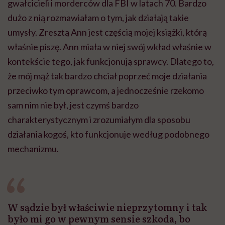
gwałcicieli i morderców dla FBI w latach 70. Bardzo
dużo z nią rozmawiałam o tym, jak działają takie
umysły. Zresztą Ann jest częścią mojej książki, którą
właśnie piszę. Ann miała w niej swój wkład właśnie w
kontekście tego, jak funkcjonują sprawcy. Dlatego to,
że mój mąż tak bardzo chciał poprzeć moje działania
przeciwko tym oprawcom, a jednocześnie rzekomo
sam nim nie był, jest czymś bardzo
charakterystycznym i zrozumiałym dla sposobu
działania kogoś, kto funkcjonuje według podobnego
mechanizmu.
W sądzie był właściwie nieprzytomny i tak
było mi go w pewnym sensie szkoda, bo