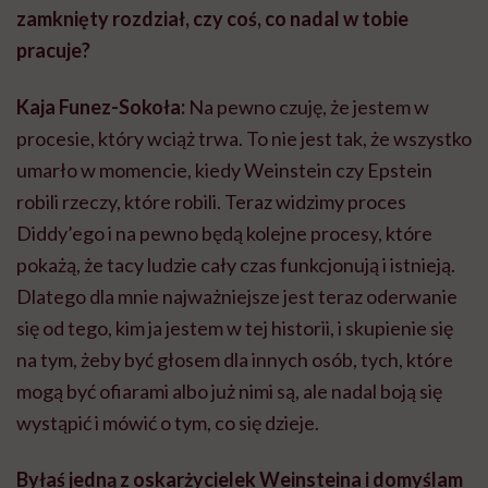
zamknięty rozdział, czy coś, co nadal w tobie
pracuje?
Kaja Funez-Sokoła:
Na pewno czuję, że jestem w
procesie, który wciąż trwa. To nie jest tak, że wszystko
umarło w momencie, kiedy Weinstein czy Epstein
robili rzeczy, które robili. Teraz widzimy proces
Diddy’ego i na pewno będą kolejne procesy, które
pokażą, że tacy ludzie cały czas funkcjonują i istnieją.
Dlatego dla mnie najważniejsze jest teraz oderwanie
się od tego, kim ja jestem w tej historii, i skupienie się
na tym, żeby być głosem dla innych osób, tych, które
mogą być ofiarami albo już nimi są, ale nadal boją się
wystąpić i mówić o tym, co się dzieje.
Byłaś jedną z oskarżycielek Weinsteina i domyślam