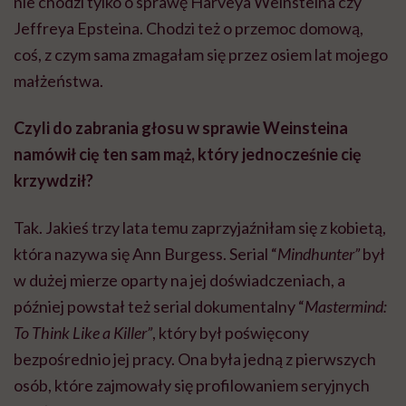
nie chodzi tylko o sprawę Harveya Weinsteina czy
Jeffreya Epsteina. Chodzi też o przemoc domową,
coś, z czym sama zmagałam się przez osiem lat mojego
małżeństwa.
Czyli do zabrania głosu w sprawie Weinsteina
namówił cię ten sam mąż, który jednocześnie cię
krzywdził?
Tak. Jakieś trzy lata temu zaprzyjaźniłam się z kobietą,
która nazywa się Ann Burgess. Serial “
Mindhunter”
był
w dużej mierze oparty na jej doświadczeniach, a
później powstał też serial dokumentalny “
Mastermind:
To Think Like a Killer”
, który był poświęcony
bezpośrednio jej pracy. Ona była jedną z pierwszych
osób, które zajmowały się profilowaniem seryjnych