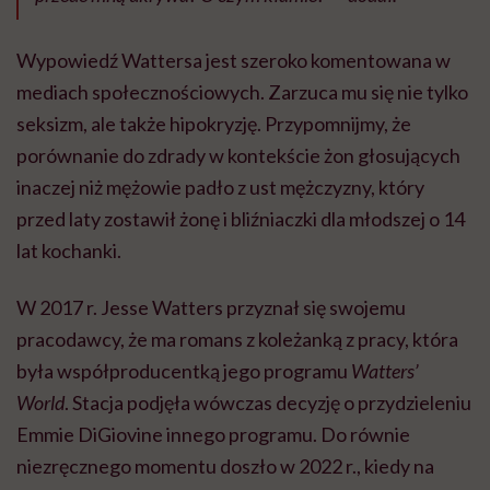
Wypowiedź Wattersa jest szeroko komentowana w
mediach społecznościowych. Zarzuca mu się nie tylko
seksizm, ale także hipokryzję. Przypomnijmy, że
porównanie do zdrady w kontekście żon głosujących
inaczej niż mężowie padło z ust mężczyzny, który
przed laty zostawił żonę i bliźniaczki dla młodszej o 14
lat kochanki.
W 2017 r. Jesse Watters przyznał się swojemu
pracodawcy, że ma romans z koleżanką z pracy, która
była współproducentką jego programu
Watters’
World
. Stacja podjęła wówczas decyzję o przydzieleniu
Emmie DiGiovine innego programu. Do równie
niezręcznego momentu doszło w 2022 r., kiedy na