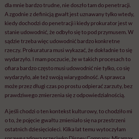
dla mnie bardzo trudne, nie doszło tam do penetracji.
A zgodnie z definicją gwałt jest uznawany tylko wtedy,
kiedy dochodzi do penetracji i kiedy prokurator jest w
stanie udowodnić, że odbyło się to pod przymusem. W
sądzie trzeba więc udowodnić bardzo konkretne
rzeczy. Prokuratura musi wykazać, że dokładnie to się
wydarzyło. I mam poczucie, że w takich procesach to
ofiara bardzo często musi udowodnić nie tylko, co się
wydarzyło, ale też swoją wiarygodność. A sprawca
może przez długi czas po prostu odpierać zarzuty, bez
prawdziwego zmierzenia się z odpowiedzialnością.
A jeśli chodzi o ten kontekst kulturowy, to chodziło mi
o to, że pojęcie gwałtu zmieniało się na przestrzeni
ostatnich dziesięcioleci. Kilka lat temu wytoczyłam
sprawę sądową przeciwko Disney Company, Miramax