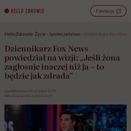
Go
to
Fundacja
content
HelloZdrowie: Życie
›
Społeczeństwo
›
Dziennikarz Fox News po
Dziennikarz Fox News
powiedział na wizji: „Jeśli żona
zagłosuje inaczej niż ja – to
będzie jak zdrada”
Opublikowano:
04.11.2024 11:50
Aktualizacja:
04.11.2024 12:31