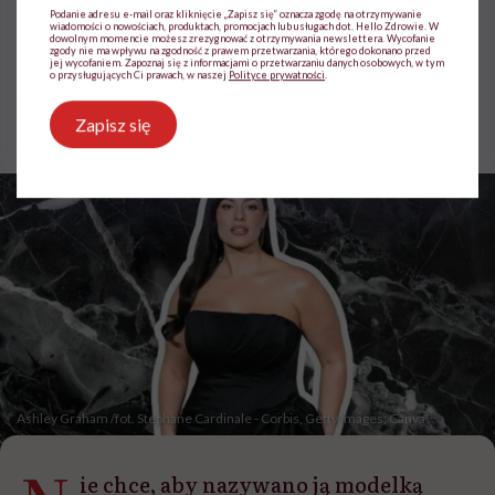
odebrały ci radość życia”
Podanie adresu e-mail oraz kliknięcie „Zapisz się” oznacza zgodę na otrzymywanie
wiadomości o nowościach, produktach, promocjach lub usługach dot. Hello Zdrowie. W
dowolnym momencie możesz zrezygnować z otrzymywania newslettera. Wycofanie
zgody nie ma wpływu na zgodność z prawem przetwarzania, którego dokonano przed
jej wycofaniem. Zapoznaj się z informacjami o przetwarzaniu danych osobowych, w tym
o przysługujących Ci prawach, w naszej
Polityce prywatności
.
Jolanta Pawnik
Opublikowano:
04.12.2025 13:47
Zapisz się
Ashley Graham /fot. Stephane Cardinale - Corbis, Getty Images; Canva
ie chce, aby nazywano ją modelką