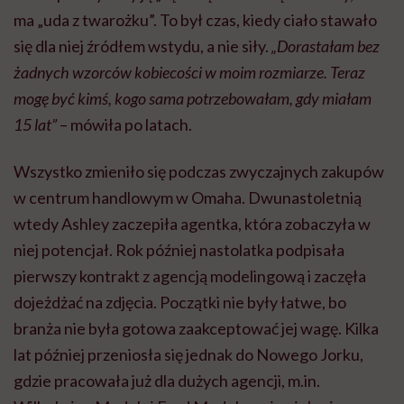
ma „uda z twarożku”. To był czas, kiedy ciało stawało
się dla niej źródłem wstydu, a nie siły.
„Dorastałam bez
żadnych wzorców kobiecości w moim rozmiarze. Teraz
mogę być kimś, kogo sama potrzebowałam, gdy miałam
15 lat”
– mówiła po latach.
Wszystko zmieniło się podczas zwyczajnych zakupów
w centrum handlowym w Omaha. Dwunastoletnią
wtedy Ashley zaczepiła agentka, która zobaczyła w
niej potencjał. Rok później nastolatka podpisała
pierwszy kontrakt z agencją modelingową i zaczęła
dojeżdżać na zdjęcia. Początki nie były łatwe, bo
branża nie była gotowa zaakceptować jej wagę. Kilka
lat później przeniosła się jednak do Nowego Jorku,
gdzie pracowała już dla dużych agencji, m.in.