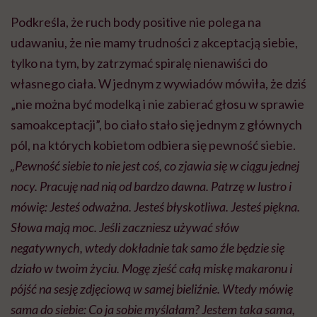
Podkreśla, że ruch body positive nie polega na
udawaniu, że nie mamy trudności z akceptacją siebie,
tylko na tym, by zatrzymać spiralę nienawiści do
własnego ciała. W jednym z wywiadów mówiła, że dziś
„nie można być modelką i nie zabierać głosu w sprawie
samoakceptacji”, bo ciało stało się jednym z głównych
pól, na których kobietom odbiera się pewność siebie.
„Pewność siebie to nie jest coś, co zjawia się w ciągu jednej
nocy. Pracuję nad nią od bardzo dawna. Patrzę w lustro i
mówię: Jesteś odważna. Jesteś błyskotliwa. Jesteś piękna.
Słowa mają moc. Jeśli zaczniesz używać słów
negatywnych, wtedy dokładnie tak samo źle będzie się
działo w twoim życiu. Mogę zjeść całą miskę makaronu i
pójść na sesję zdjęciową w samej bieliźnie. Wtedy mówię
sama do siebie: Co ja sobie myślałam? Jestem taka sama,