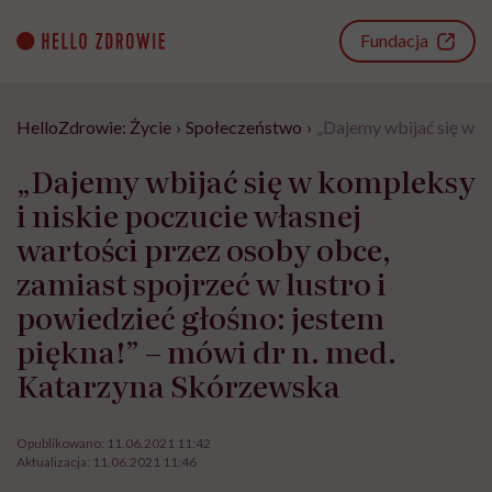
Go
to
Fundacja
content
HelloZdrowie: Życie
›
Społeczeństwo
›
„Dajemy wbijać się w k
„Dajemy wbijać się w kompleksy
i niskie poczucie własnej
wartości przez osoby obce,
zamiast spojrzeć w lustro i
powiedzieć głośno: jestem
piękna!” – mówi dr n. med.
Katarzyna Skórzewska
Opublikowano:
11.06.2021 11:42
Aktualizacja:
11.06.2021 11:46