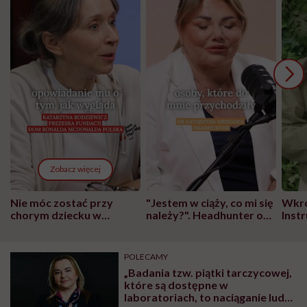
Zobacz więcej
Nie móc zostać przy
"Jestem w ciąży, co mi się
Wkró
chorym dziecku w
należy?". Headhunter o
Inst
szpitalu to tortura.
zmianie pokoleniowej u
atak
"Przeszkadzać w tym
kobiet w ciąży na rynku
wars
może chyba tylko
pracy
eksp
POLECAMY
głupota i brak
„Badania tzw. piątki tarczycowej,
wyobraźni"
które są dostępne w
laboratoriach, to naciąganie ludzi