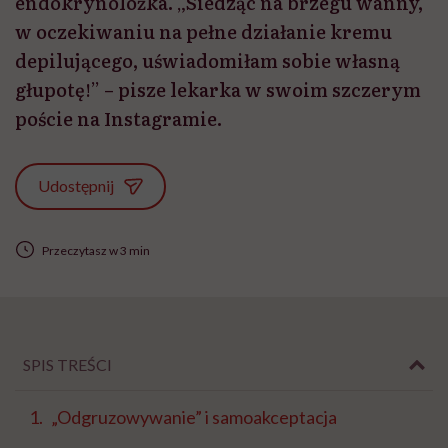
endokrynolożka. „Siedząc na brzegu wanny,
w oczekiwaniu na pełne działanie kremu
depilującego, uświadomiłam sobie własną
głupotę!” – pisze lekarka w swoim szczerym
poście na Instagramie.
Udostępnij
Przeczytasz w 3 min
SPIS TREŚCI
„Odgruzowywanie” i samoakceptacja