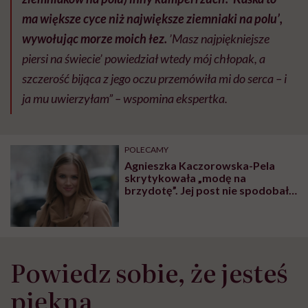
ma większe cyce niż największe ziemniaki na polu’,
wywołując morze moich łez.
’Masz najpiękniejsze
piersi na świecie’ powiedział wtedy mój chłopak, a
szczerość bijąca z jego oczu przemówiła mi do serca – i
ja mu uwierzyłam” – wspomina ekspertka.
POLECAMY
Agnieszka Kaczorowska-Pela
skrytykowała „modę na
brzydotę”. Jej post nie spodobał
się aktywistkom
Powiedz sobie, że jesteś
piękna