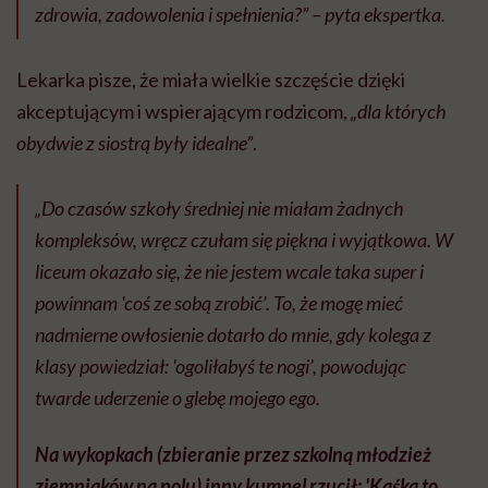
zdrowia, zadowolenia i spełnienia?” – pyta ekspertka.
Lekarka pisze, że miała wielkie szczęście dzięki
akceptującym i wspierającym rodzicom,
„dla których
obydwie z siostrą były idealne”
.
„Do czasów szkoły średniej nie miałam żadnych
kompleksów, wręcz czułam się piękna i wyjątkowa. W
liceum okazało się, że nie jestem wcale taka super i
powinnam 'coś ze sobą zrobić’. To, że mogę mieć
nadmierne owłosienie dotarło do mnie, gdy kolega z
klasy powiedział: 'ogoliłabyś te nogi’, powodując
twarde uderzenie o glebę mojego ego.
Na wykopkach (zbieranie przez szkolną młodzież
ziemniaków na polu) inny kumpel rzucił: 'Kaśka to