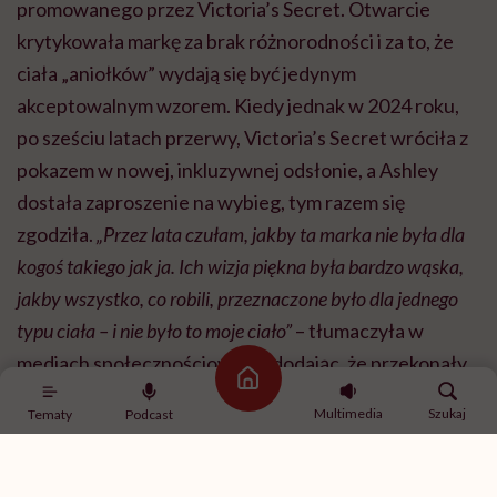
promowanego przez Victoria’s Secret. Otwarcie
krytykowała markę za brak różnorodności i za to, że
ciała „aniołków” wydają się być jedynym
akceptowalnym wzorem. Kiedy jednak w 2024 roku,
po sześciu latach przerwy, Victoria’s Secret wróciła z
pokazem w nowej, inkluzywnej odsłonie, a Ashley
dostała zaproszenie na wybieg, tym razem się
zgodziła.
„Przez lata czułam, jakby ta marka nie była dla
kogoś takiego jak ja. Ich wizja piękna była bardzo wąska,
jakby wszystko, co robili, przeznaczone było dla jednego
typu ciała – i nie było to moje ciało”
– tłumaczyła w
mediach społecznościowych, dodając, że przekonały
Strona główna
ją dopiero rozmowy o realnym poszerzeniu
Multimedia
Szukaj
Tematy
Podcast
rozmiarówki.
Jak mówi, podjęła decyzję o przyjęciu zaproszenia, by