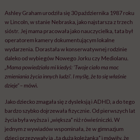
Ashley Graham urodziła się 30 października 1987 roku
w Lincoln, w stanie Nebraska, jako najstarsza z trzech
sióstr. Jej mama pracowała jako nauczycielka, tata był
operatorem kamery dokumentującym lokalne
wydarzenia. Dorastała w konserwatywnej rodzinie
daleko od wybiegów Nowego Jorku czy Mediolanu.
„Mama powiedziała mi kiedyś: ‘Twoje ciało ma moc
zmieniania życia innych ludzi’. I myślę, że to się właśnie
dzieje”
– mówi.
Jako dziecko zmagała się z dysleksją i ADHD, a do tego
bardzo szybko dojrzewała fizycznie. Od pierwszych lat
życia była wyższa i „większa” niż rówieśniczki. W
jednym z wywiadów wspominała, że w gimnazjum
dzieci przezywały ją „tą dużą koleżanką” i mówiły, że