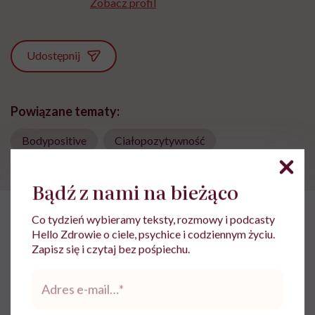
Zobacz profil
Udostępnij
Powiązane tematy:
Bodypositive
Ciałopozytywność
Bądź z nami na bieżąco
Co tydzień wybieramy teksty, rozmowy i podcasty
HelloZdrowie: Życie
›
Feminizm
›
Ashley Graham: „Uwierz mi, t
Hello Zdrowie o ciele, psychice i codziennym życiu.
Zapisz się i czytaj bez pośpiechu.
Ashley Graham: „Uwierz mi,
Adres
twoje ciało jest piękne. Nie
e-
mail
*
pozwól, żeby negatywne myśli