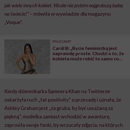
jak wiele innych kobiet. Wcale nie jestem najgrubszą babą
na świecie!”
– mówiła w wywiadzie dla magazynu
„Voque”.
POLECAMY
Cardi B: „Bycie feministką jest
naprawdę proste. Chodzi o to, że
kobieta może robić to samo co
mężczyzna. Wszystko, co potrafi
mężczyzna, potrafię i ja”
Kiedy dziennikarka Sameera Khan na Twitterze
oskarżyła ruch „fat positivity” o przesadę i uznała, że
Ashley Graham jest „za gruba, by być uważaną za
piękną”, modelka zamiast wchodzić w awanturę,
zaprosiła swoje fanki, by wrzucały zdjęcia, na których