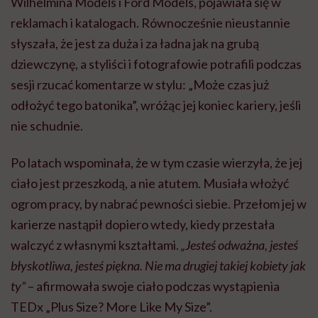
Wilhelmina Models i Ford Models, pojawiała się w
reklamach i katalogach. Równocześnie nieustannie
słyszała, że jest za duża i za ładna jak na grubą
dziewczynę, a styliści i fotografowie potrafili podczas
sesji rzucać komentarze w stylu: „Może czas już
odłożyć tego batonika”, wróżąc jej koniec kariery, jeśli
nie schudnie.
Po latach wspominała, że w tym czasie wierzyła, że jej
ciało jest przeszkodą, a nie atutem. Musiała włożyć
ogrom pracy, by nabrać pewności siebie. Przełom jej w
karierze nastąpił dopiero wtedy, kiedy przestała
walczyć z własnymi kształtami.
„Jesteś odważna, jesteś
błyskotliwa, jesteś piękna. Nie ma drugiej takiej kobiety jak
ty”
– afirmowała swoje ciało podczas wystąpienia
TEDx „Plus Size? More Like My Size”.