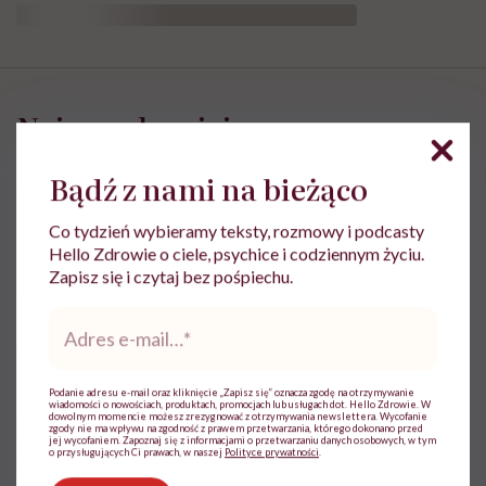
Bądź z nami na bieżąco
Co tydzień wybieramy teksty, rozmowy i podcasty
„No, poszłabym na tę siłownię, ale się boję.
Hello Zdrowie o ciele, psychice i codziennym życiu.
Zapisz się i czytaj bez pośpiechu.
Poszłabym, ale nie mam butów”. Znacie te
wymówki przytoczone przez Sylwię
Adres
e-
Maksym? Pewnie tak. Dietetyczka sportowa
mail
*
przekonuje, że warto zapomnieć o
Podanie adresu e-mail oraz kliknięcie „Zapisz się” oznacza zgodę na otrzymywanie
wszystkich „ale”, bo trening siłowy jest dla
wiadomości o nowościach, produktach, promocjach lub usługach dot. Hello Zdrowie. W
dowolnym momencie możesz zrezygnować z otrzymywania newslettera. Wycofanie
zgody nie ma wpływu na zgodność z prawem przetwarzania, którego dokonano przed
kobiet szalenie ważny.
jej wycofaniem. Zapoznaj się z informacjami o przetwarzaniu danych osobowych, w tym
o przysługujących Ci prawach, w naszej
Polityce prywatności
.