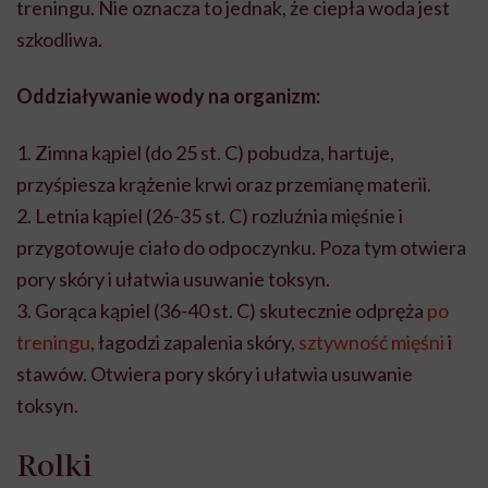
treningu. Nie oznacza to jednak, że ciepła woda jest
szkodliwa.
Oddziaływanie
wody na organizm:
1. Zimna kąpiel (do 25 st. C) pobudza, hartuje,
przyśpiesza krążenie krwi oraz przemianę materii.
2. Letnia kąpiel (26-35 st. C) rozluźnia mięśnie i
przygotowuje ciało do odpoczynku. Poza tym otwiera
pory skóry i ułatwia usuwanie toksyn.
3. Gorą
ca
kąpiel (36-40 st. C) skutecznie odpręża
po
treningu
, łagodzi zapalenia skóry,
sztywność mięśni
i
stawów. Otwiera pory skóry i ułatwia usuwanie
toksyn.
Rolki