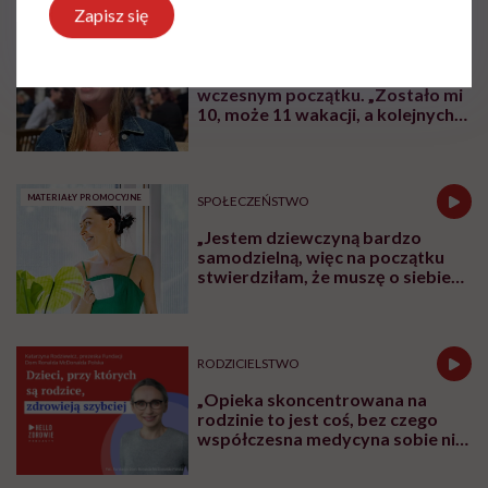
Zapisz się
Udostępnij
Posłuchaj
Wysłuchasz w 85 min
Posłuchaj
podcastu
Posłuchaj nas również na:
YouTube
Spotify
Apple Podcasts