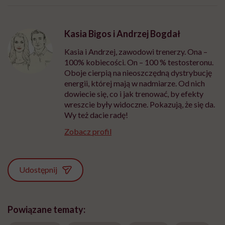
może chyba tylko
pracy
eksp
głupota i brak
wyobraźni"
Kasia Bigos i Andrzej Bogdał
Kasia i Andrzej, zawodowi trenerzy. Ona –
100% kobiecości. On – 100 % testosteronu.
Oboje cierpią na nieoszczędną dystrybucję
energii, której mają w nadmiarze. Od nich
dowiecie się, co i jak trenować, by efekty
wreszcie były widoczne. Pokazują, że się da.
Wy też dacie radę!
Zobacz profil
Udostępnij
Powiązane tematy: