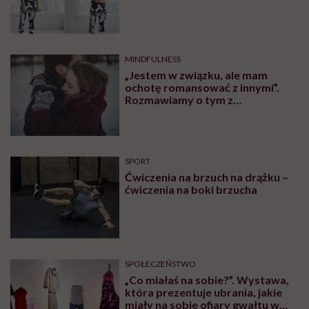
SPOŁECZEŃSTWO
Jagoda choruje na alzheimera o
wczesnym początku. „Zostało mi
10, może 11 wakacji, a kolejnych
nie będę już świadoma”
MATERIAŁY PROMOCYJNE
SPOŁECZEŃSTWO
„Jestem dziewczyną bardzo
samodzielną, więc na początku
stwierdziłam, że muszę o siebie
zadbać”. Emilia Pobiedzińska o
słodko-gorzkim doświadczeniu
menopauzy
RODZICIELSTWO
„Opieka skoncentrowana na
rodzinie to jest coś, bez czego
współczesna medycyna sobie nie