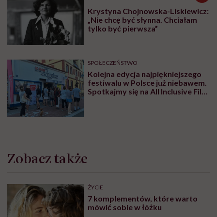
może się czaić za rogiem
Zobacz profil
Udostępnij
Powiązane tematy:
Mięśnie
trening siłowy
treningi
Układ mięśniowy
Treści zawarte w serwisie mają wyłącznie
i
charakter informacyjny i nie stanowią porady
lekarskiej. Pamiętaj, że w przypadku
problemów ze zdrowiem należy bezwzględnie