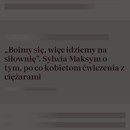
HelloZdrowie: Życie
›
Sport
›
„Boimy się, więc idziemy na siło
„Boimy się, więc idziemy na
siłownię”. Sylwia Maksym o
tym, po co kobietom ćwiczenia z
ciężarami
Opublikowano:
02.04.2025 19:00
Aktualizacja:
02.07.2026 13:45