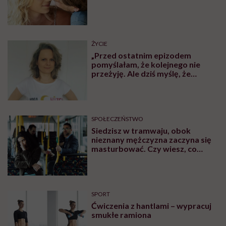
skonsultować się z lekarzem.
Najpopularniejsze
MINDFULNESS
Monika Sobień-Górska: „Trzeba
bardzo uważać, komu oddajemy
swoją wrażliwość, pieniądze i
zaufanie”
SPOŁECZEŃSTWO
Naukowcy: nie starzejemy się
dzień po dniu, tylko skokowo.
Pierwszy taki etap to wiek 44 lat