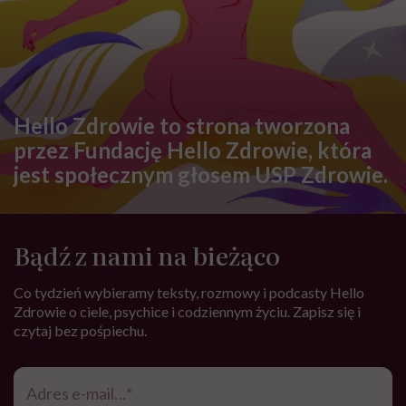
normalizować?”
Najnowsze w naszym serwisie
DIETY
Zdrowa dieta ma sens, nawet jeśli
kilogramy wracają. To odkrycie
daje nadzieję wszystkim
walczącym z efektem jo-jo
SPOŁECZEŃSTWO
Klaudia Grodzicka: „12 godzin w
podróży dla pół minuty leczenia.
Jeśli ktoś mnie pyta, czy cały ten
trud ma sens, bez wahania
odpowiadam: 'tak’”