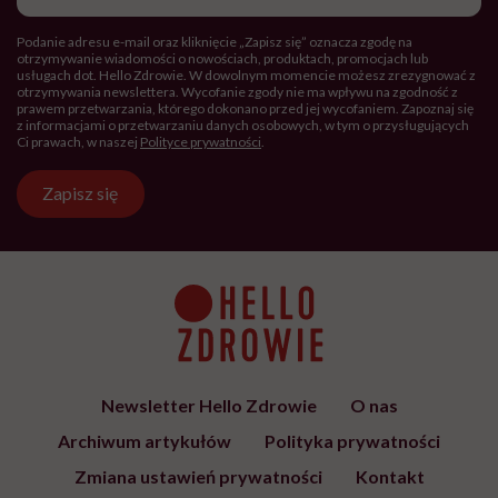
FEMINIZM
Krystyna Chojnowska-Liskiewicz:
„Nie chcę być słynna. Chciałam
tylko być pierwsza”
SPOŁECZEŃSTWO
Kolejna edycja najpiękniejszego
festiwalu w Polsce już niebawem.
Spotkajmy się na All Inclusive Film
Festival w Jastarni!
Zobacz także
ŻYCIE
7 komplementów, które warto