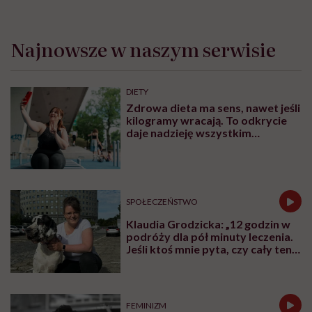
Wierzbińską? O tym, dlaczego w ogóle warto się
ruszać, co jeść, by przynosiło to efekty zdrowotne i
sportowe oraz dlaczego pot jest przyjacielem każdej
kobiety. Posłuchajcie i zróbcie pierwszy krok w
kierunku siłowni.
Partnerem podcastu jest marka
suplementów diety
Naturell.
Karolina Wierzbińska
Redaktorka naczelna #Wykładowczyni
#Aktywistka. Sprawia, że pewne rzeczy się
inicjują, łączy ludzi i projekty, kocha
procesy i sprawdzanie, co fantastycznego