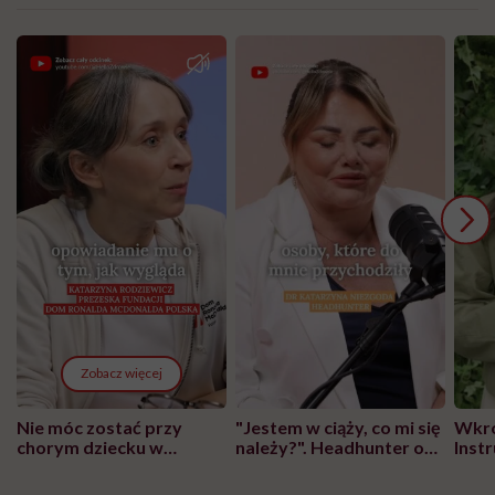
Zobacz więcej
Nie móc zostać przy
"Jestem w ciąży, co mi się
Wkró
chorym dziecku w
należy?". Headhunter o
Inst
szpitalu to tortura.
zmianie pokoleniowej u
atak
"Przeszkadzać w tym
kobiet w ciąży na rynku
wars