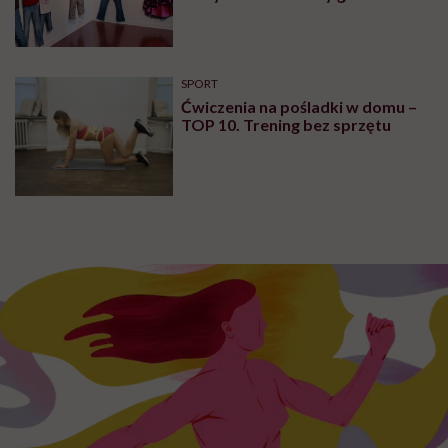
poradzi”
SPOŁECZEŃSTWO
Martyna Wojtaś-Kowieska o
podróży dookoła świata: „Dla
naszej najmłodszej córki domem
jest jacht. Miała dwa latka, kiedy
wypływaliśmy w rejs”
SPOŁECZEŃSTWO
Kaja Funez-Sokoła, Polka, która
oskarżyła Weinsteina: „To ja
byłam przedstawiana jako osoba,
która musi się bronić”
RODZICIELSTWO
Kamila Kamińska o karmieniu
piersią swojej 5-letniej córki: „W
jakich czasach my żyjemy, że
naturalne sprawy musimy