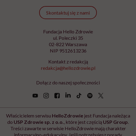
mówić sobie w łóżku
ŻYCIE
„Przed ostatnim epizodem
pomyślałam, że kolejnego nie
przeżyję. Ale dziś myślę, że
przeżyję, tylko wcześniej pójdę
po pomoc”. Alicja o wychodzeniu z
depresji
SPOŁECZEŃSTWO
Siedzisz w tramwaju, obok
nieznany mężczyzna zaczyna się
masturbować. Czy wiesz, co
robić?
SPORT
Ćwiczenia z hantlami – wypracuj