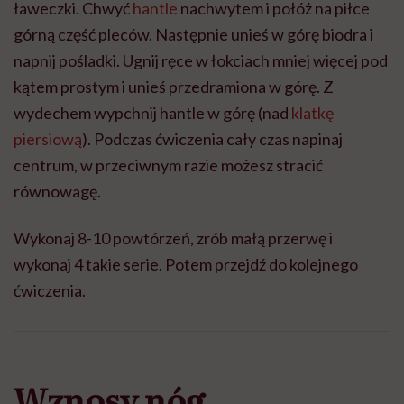
ławeczki. Chwyć
hantle
nachwytem i połóż na piłce
górną część pleców. Następnie unieś w górę biodra i
napnij pośladki. Ugnij ręce w łokciach mniej więcej pod
kątem prostym i unieś przedramiona w górę. Z
wydechem wypchnij hantle w górę (nad
klatkę
piersiową
). Podczas ćwiczenia cały czas napinaj
centrum, w przeciwnym razie możesz stracić
równowagę.
Wykonaj 8-10 powtórzeń, zrób małą przerwę i
wykonaj 4 takie serie. Potem przejdź do kolejnego
ćwiczenia.
Wznosy nóg