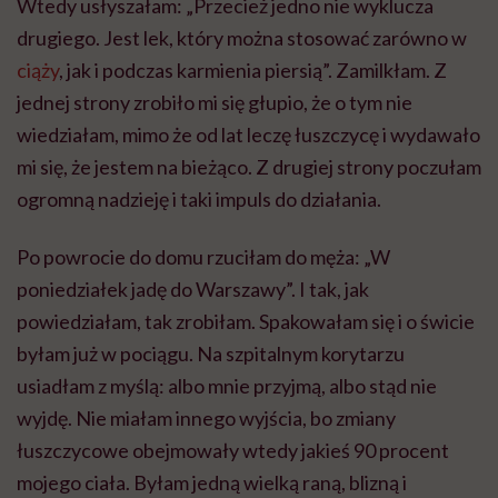
Wtedy usłyszałam: „Przecież jedno nie wyklucza
drugiego. Jest lek, który można stosować zarówno w
ciąży
, jak i podczas karmienia piersią”. Zamilkłam. Z
jednej strony zrobiło mi się głupio, że o tym nie
wiedziałam, mimo że od lat leczę łuszczycę i wydawało
mi się, że jestem na bieżąco. Z drugiej strony poczułam
ogromną nadzieję i taki impuls do działania.
Po powrocie do domu rzuciłam do męża: „W
poniedziałek jadę do Warszawy”. I tak, jak
powiedziałam, tak zrobiłam. Spakowałam się i o świcie
byłam już w pociągu. Na szpitalnym korytarzu
usiadłam z myślą: albo mnie przyjmą, albo stąd nie
wyjdę. Nie miałam innego wyjścia, bo zmiany
łuszczycowe obejmowały wtedy jakieś 90 procent
mojego ciała. Byłam jedną wielką raną, blizną i