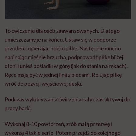
To ćwiczenie dla osób zaawansowanych. Dlatego
umieszczamy je na końcu. Ustaw się w podporze
przodem, opierając nogi o piłkę. Następnie mocno
napinając mięśnie brzucha, podprowadź piłkę bliżej
dłoni i unieś pośladki w górę (jak do stania na rękach).
Ręce mają być w jednej linii z plecami. Rolując piłkę
wróć do pozycji wyjściowej deski.
Podczas wykonywania ćwiczenia cały czas aktywuj do
pracy barki.
Wykonaj 8-10 powtórzeń, zrób małą przerwę i
wykonaj 4 takie serie. Potem przejdź do kolejnego