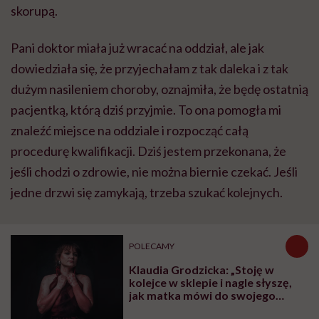
skorupą.
Pani doktor miała już wracać na oddział, ale jak
dowiedziała się, że przyjechałam z tak daleka i z tak
dużym nasileniem choroby, oznajmiła, że będę ostatnią
pacjentką, którą dziś przyjmie. To ona pomogła mi
znaleźć miejsce na oddziale i rozpocząć całą
procedurę kwalifikacji. Dziś jestem przekonana, że
jeśli chodzi o zdrowie, nie można biernie czekać. Jeśli
jedne drzwi się zamykają, trzeba szukać kolejnych.
POLECAMY
Klaudia Grodzicka: „Stoję w
kolejce w sklepie i nagle słyszę,
jak matka mówi do swojego
dziecka: 'Odsuń się od pani, bo