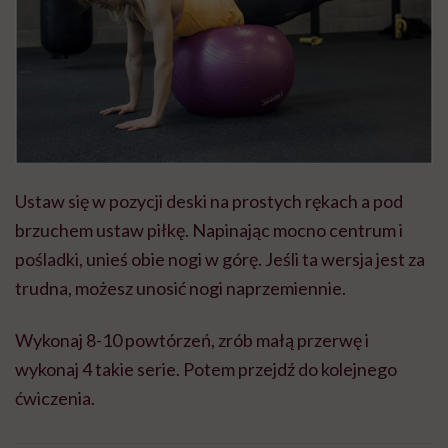
Ustaw się w pozycji deski na prostych rękach a pod
brzuchem ustaw piłkę. Napinając mocno centrum i
pośladki, unieś obie nogi w górę. Jeśli ta wersja jest za
trudna, możesz unosić nogi naprzemiennie.
Wykonaj 8-10 powtórzeń, zrób małą przerwę i
wykonaj 4 takie serie. Potem przejdź do kolejnego
ćwiczenia.