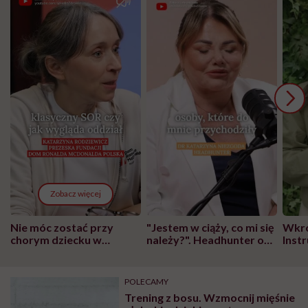
Zobacz więcej
Nie móc zostać przy
"Jestem w ciąży, co mi się
Wkró
chorym dziecku w
należy?". Headhunter o
Inst
szpitalu to tortura.
zmianie pokoleniowej u
atak
"Przeszkadzać w tym
kobiet w ciąży na rynku
wars
może chyba tylko
pracy
eksp
POLECAMY
głupota i brak
Trening z bosu. Wzmocnij mięśnie
wyobraźni"