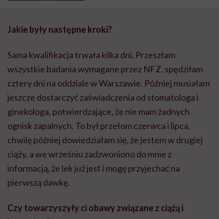
jeszcze cię zarazi tym syfem'”
Jakie były następne kroki?
Sama kwalifikacja trwała kilka dni. Przeszłam
wszystkie badania wymagane przez NFZ, spędziłam
cztery dni na oddziale w Warszawie. Później musiałam
jeszcze dostarczyć zaświadczenia od stomatologa i
ginekologa, potwierdzające, że nie mam żadnych
ognisk zapalnych. To był przełom czerwca i lipca,
chwilę później dowiedziałam się, że jestem w drugiej
ciąży, a we wrześniu zadzwoniono do mnie z
informacją, że lek już jest i mogę przyjechać na
pierwszą dawkę.
Czy towarzyszyły ci obawy związane z ciążą i