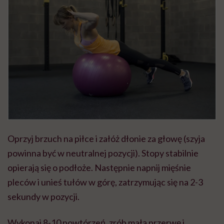
Oprzyj brzuch na piłce i załóż dłonie za głowę (szyja
powinna być w neutralnej pozycji). Stopy stabilnie
opierają się o podłoże. Następnie napnij mięśnie
pleców i unieś tułów w górę, zatrzymując się na 2-3
sekundy w pozycji.
Wykonaj 8-10 powtórzeń, zrób małą przerwę i