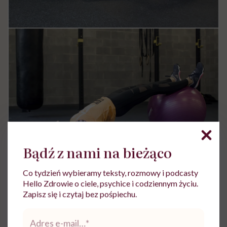
Bądź z nami na bieżąco
Co tydzień wybieramy teksty, rozmowy i podcasty
Hello Zdrowie o ciele, psychice i codziennym życiu.
Połóż się na ziemi i dociśnij odcinek lędźwiowy do
Zapisz się i czytaj bez pośpiechu.
podłoża. Ugnij nogi pod kątem prostym i oprzyj stopy
Adres
e-
na piłce. Następnie, napinając mocno
mięśnie brzucha