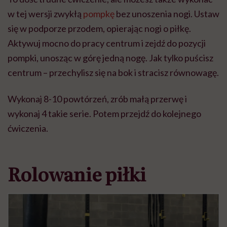
w tej wersji zwykłą
pompkę
bez unoszenia nogi. Ustaw
się w podporze przodem, opierając nogi o piłkę.
Aktywuj mocno do pracy centrum i zejdź do pozycji
pompki, unosząc w górę jedną nogę. Jak tylko puścisz
centrum – przechylisz się na bok i stracisz równowagę.
Wykonaj 8-10 powtórzeń, zrób małą przerwę i
wykonaj 4 takie serie. Potem przejdź do kolejnego
ćwiczenia.
Rolowanie piłki