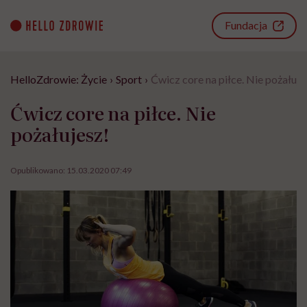
Go
to
Fundacja
content
HelloZdrowie: Życie
›
Sport
›
Ćwicz core na piłce. Nie pożałuje
Ćwicz core na piłce. Nie
pożałujesz!
Opublikowano:
15.03.2020 07:49