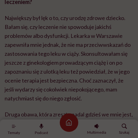
leczeniem?
Największy był lęk o to, czy urodzę zdrowe dziecko.
Bałam się, czy leczenie nie spowoduje jakichś
problemów albo dysfunkcji. Lekarka w Warszawie
zapewniła mnie jednak, że nie ma przeciwwskazań do
zastosowania tego leku w ciąży. Skonsultowałam się
jeszcze z ginekologiem prowadzącym ciążę i on po
zapoznaniu się z ulotką leku też powiedział, że w jego
ocenie terapia jest bezpieczna. Choć zaznaczył, że
jeśli wydarzy się cokolwiek niepokojącego, mam
natychmiast się do niego zgłosić.
Druga obawa, która zresztą nadal gdzieś we mnie jest,
dotyczyła samej łuszczycy. Myślałam: co będzie, jeśli
Strona główna
moje dziecko też będzie miało tak nasilone zmiany jak
Multimedia
Szukaj
Tematy
Podcast