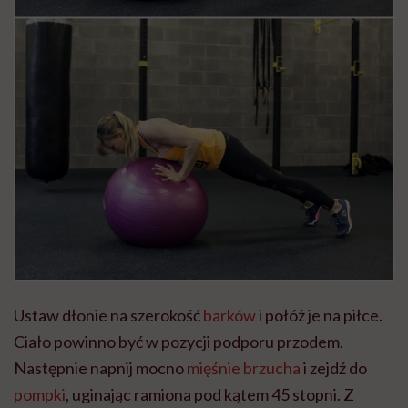
Ustaw dłonie na szerokość
barków
i połóż je na piłce.
Ciało powinno być w pozycji podporu przodem.
Następnie napnij mocno
mięśnie brzucha
i zejdź do
pompki
, uginając ramiona pod kątem 45 stopni. Z