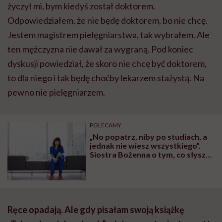
życzył mi, bym kiedyś został doktorem.
Odpowiedziałem, że nie będę doktorem, bo nie chcę.
Jestem magistrem pielęgniarstwa, tak wybrałem. Ale
ten mężczyzna nie dawał za wygraną. Pod koniec
dyskusji powiedział, że skoro nie chcę być doktorem,
to dla niego i tak będę choćby lekarzem stażystą. Na
pewno nie pielęgniarzem.
POLECAMY
„No popatrz, niby po studiach, a
jednak nie wiesz wszystkiego”.
Siostra Bożenna o tym, co słyszą
młode pielęgniarki w pracy
Ręce opadają. Ale gdy pisałam swoją książkę