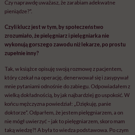
Czy naprawdę uważasz, że zarabiam adekwatne
pieniądze?”.
Czyli klucz jest w tym, by społeczeństwo
zrozumiało, że pielęgniarz i pielęgniarka nie
wykonują gorszego zawodu niż lekarze, po prostu
zupełnie inny?
Tak, w książce opisuję swoją rozmowę z pacjentem,
który czekał na operację, denerwował się i zasypywał
mnie pytaniami odnośnie do zabiegu. Odpowiadałem z
wielką dokładnością, by jak najbardziej go uspokoić. W
końcu mężczyzna powiedział: „Dziękuję, panie
doktorze”. Odparłem, że jestem pielęgniarzem, a on
nie mógł uwierzyć – jak to pielęgniarzem, skoro mam
taką wiedzę?! A była to wiedza podstawowa. Po czym