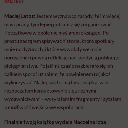
książkę
?
Maciej Latos:
Jestem wyznawcą zasady, że im więcej
masz pracy, tym lepiej potrafisz się zorganizować.
Początkowo w ogóle nie myślałem o książce. Po
prostu zacząłem spisywać historie, które spotkały
mnie na dyżurach, i które wywołały we mnie
poruszenie i pewną refleksję nad kondycją polskiego
pielęgniarstwa. Po jakimś czasie nazbierało się ich
całkiem sporo i uznałem, że powinienem to jakoś
wykorzystać. Najlepszą formą była książka, więc
rozpocząłem kontaktowanie się z różnymi
wydawnictwami – wysyłałem im fragmenty i pytałem
o możliwość wejścia we współpracę.
Finalnie twoją książkę wydała Naczelna Izba