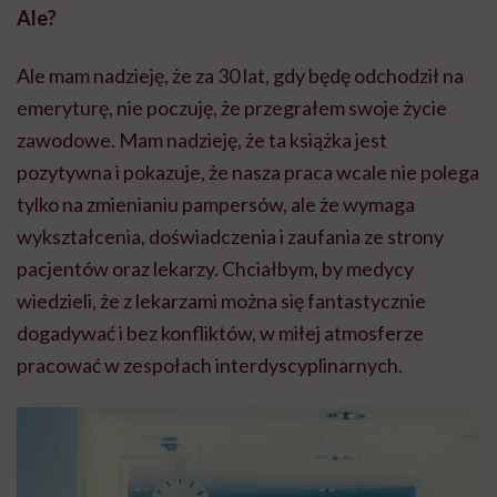
Ale?
Ale mam nadzieję, że za 30 lat, gdy będę odchodził na
emeryturę, nie poczuję, że przegrałem swoje życie
zawodowe. Mam nadzieję, że ta książka jest
pozytywna i pokazuje, że nasza praca wcale nie polega
tylko na zmienianiu pampersów, ale że wymaga
wykształcenia, doświadczenia i zaufania ze strony
pacjentów oraz lekarzy. Chciałbym, by medycy
wiedzieli, że z lekarzami można się fantastycznie
dogadywać i bez konfliktów, w miłej atmosferze
pracować w zespołach interdyscyplinarnych.