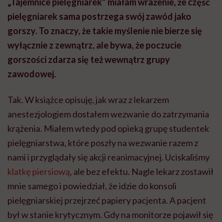
„Tajemnice pielęgniarek” miałam wrażenie, że część
pielęgniarek sama postrzega swój zawód jako
gorszy. To znaczy, że takie myślenie nie bierze się
wyłącznie z zewnątrz, ale bywa, że poczucie
gorszości zdarza się też wewnątrz grupy
zawodowej.
Tak. W książce opisuję, jak wraz z lekarzem
anestezjologiem dostałem wezwanie do zatrzymania
krążenia. Miałem wtedy pod opieką grupę studentek
pielęgniarstwa, które poszły na wezwanie razem z
nami i przyglądały się akcji reanimacyjnej. Uciskaliśmy
klatkę piersiową
, ale bez efektu. Nagle lekarz zostawił
mnie samego i powiedział, że idzie do konsoli
pielęgniarskiej przejrzeć papiery pacjenta. A pacjent
był w stanie krytycznym. Gdy na monitorze pojawił się