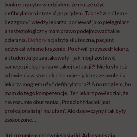
konkretny rytm wiedziałem, że muszę użyć
defibrylatora i strzelić go prądem. Tak też zrobiłem –
bez zgody i wiedzy lekarza, ponieważ jako pielęgniarz
anestezjologiczny mam prawo podejmować takie
działania.
Defibrylacja
była skuteczna, pacjent
odzyskał własne krążenie. Po chwili przyszedł lekarz,
a studentki go zaatakowały – jak mógł zostawić
samego pielęgniarza w takiej sytuacji?! Nie kryły też
zdziwienia w stosunku do mnie – jak bez zezwolenia
lekarza mogłem użyć defibrylatora?! A no mogłem, bo
mam do tego kompetencje. Ten lekarz powiedział, że
nie rozumie oburzenia: „Przecież Maciek jest
profesjonalistą i mu ufam”. Ale dziewczyny i tak były
zaskoczone…
Już rozumiem cel twojej książki. Adresujesz ją