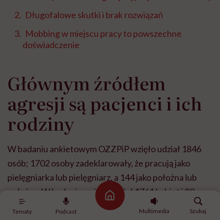
Długofalowe skutki i brak rozwiązań
Mobbing w miejscu pracy to powszechne
doświadczenie
Głównym źródłem
agresji są pacjenci i ich
rodziny
W badaniu ankietowym OZZPiP wzięło udział 1846
osób; 1702 osoby zadeklarowały, że pracują jako
pielęgniarka lub pielęgniarz, a 144 jako położna lub
położny. W badaniu wzięło udział 1761 kobiet i 80
Strona główna
mężczyzn, a 5 osób nie odpowiedziało na pytanie
Multimedia
Szukaj
Tematy
Podcast
dotyczące płci.