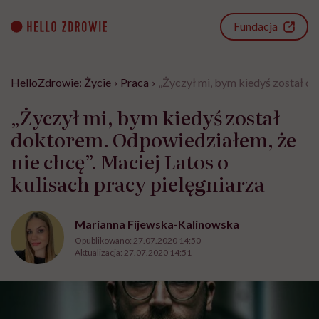
Go
to
Fundacja
content
HelloZdrowie: Życie
›
Praca
›
„Życzył mi, bym kiedyś został do
„Życzył mi, bym kiedyś został
doktorem. Odpowiedziałem, że
nie chcę”. Maciej Latos o
kulisach pracy pielęgniarza
Marianna Fijewska-Kalinowska
Opublikowano:
27.07.2020 14:50
Aktualizacja:
27.07.2020 14:51