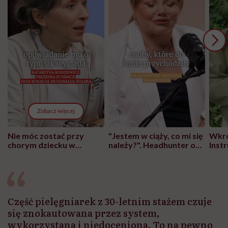
Zobacz więcej
Nie móc zostać przy
"Jestem w ciąży, co mi się
Wkró
chorym dziecku w
należy?". Headhunter o
Inst
szpitalu to tortura.
zmianie pokoleniowej u
atak
"Przeszkadzać w tym
kobiet w ciąży na rynku
wars
może chyba tylko
pracy
eksp
głupota i brak
wyobraźni"
Część pielęgniarek z 30-letnim stażem czuje
się znokautowana przez system,
wykorzystana i niedoceniona. To na pewno