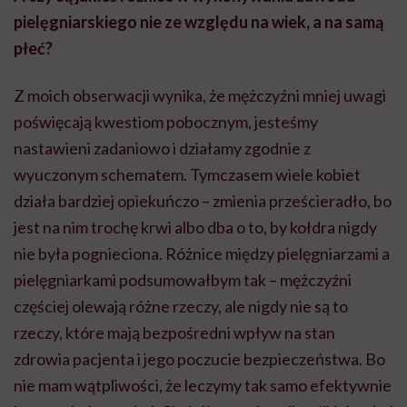
pielęgniarskiego nie ze względu na wiek, a na samą
płeć?
Z moich obserwacji wynika, że mężczyźni mniej uwagi
poświęcają kwestiom pobocznym, jesteśmy
nastawieni zadaniowo i działamy zgodnie z
wyuczonym schematem. Tymczasem wiele kobiet
działa bardziej opiekuńczo – zmienia prześcieradło, bo
jest na nim trochę krwi albo dba o to, by kołdra nigdy
nie była pognieciona. Różnice między pielęgniarzami a
pielęgniarkami podsumowałbym tak – mężczyźni
częściej olewają różne rzeczy, ale nigdy nie są to
rzeczy, które mają bezpośredni wpływ na stan
zdrowia pacjenta i jego poczucie bezpieczeństwa. Bo
nie mam wątpliwości, że leczymy tak samo efektywnie