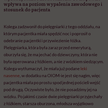
wpływa na poziom wypalenia zawodowego i
stosunek do pacjenta
Kolega zadzwonił do pielęgniarki z tego oddziału, na
którym pacjentka miała spędzić noc i poprosił o
odebranie pacjentki i przywiezienie łóżka.
Pielęgniarka, która była zaraz przed emeryturą,
oburzyła się, że ma jechać do dziewczyny, która nie
była operowana z łóżkiem, a nie z wózkiem siedzącym.
Kolega wytłumaczył, że miała już podane
leki
nasenne
, w dodatku na OIOM-ie jest się nagim, więc
pacjentka miała po prostu spod jednej pościeli wejść
pod drugą. Oczywiste było, że nie posadzimy jej na
wózku. Po jakimś czasie dwie pielęgniarki przyjechały
z łóżkiem, starsza oburzona, młodsza wyjątkowo