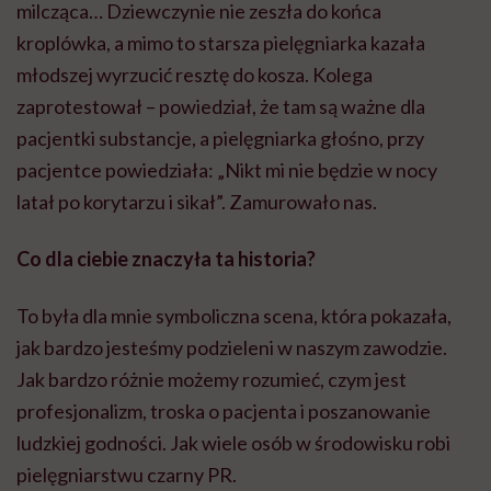
milcząca… Dziewczynie nie zeszła do końca
kroplówka, a mimo to starsza pielęgniarka kazała
młodszej wyrzucić resztę do kosza. Kolega
zaprotestował – powiedział, że tam są ważne dla
pacjentki substancje, a pielęgniarka głośno, przy
pacjentce powiedziała: „Nikt mi nie będzie w nocy
latał po korytarzu i sikał”. Zamurowało nas.
Co dla ciebie znaczyła ta historia?
To była dla mnie symboliczna scena, która pokazała,
jak bardzo jesteśmy podzieleni w naszym zawodzie.
Jak bardzo różnie możemy rozumieć, czym jest
profesjonalizm, troska o pacjenta i poszanowanie
ludzkiej godności. Jak wiele osób w środowisku robi
pielęgniarstwu czarny PR.