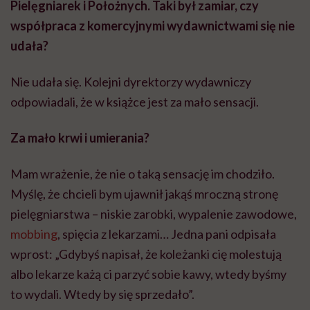
Pielęgniarek i Położnych. Taki był zamiar, czy
współpraca z komercyjnymi wydawnictwami się nie
udała?
Nie udała się. Kolejni dyrektorzy wydawniczy
odpowiadali, że w książce jest za mało sensacji.
Za mało krwi i umierania?
Mam wrażenie, że nie o taką sensację im chodziło.
Myślę, że chcieli bym ujawnił jakąś mroczną stronę
pielęgniarstwa – niskie zarobki, wypalenie zawodowe,
mobbing
, spięcia z lekarzami… Jedna pani odpisała
wprost: „Gdybyś napisał, że koleżanki cię molestują
albo lekarze każą ci parzyć sobie kawy, wtedy byśmy
to wydali. Wtedy by się sprzedało”.