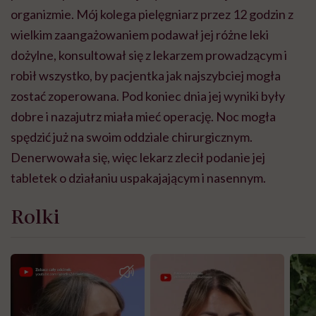
organizmie. Mój kolega pielęgniarz przez 12 godzin z
wielkim zaangażowaniem podawał jej różne leki
dożylne, konsultował się z lekarzem prowadzącym i
robił wszystko, by pacjentka jak najszybciej mogła
zostać zoperowana. Pod koniec dnia jej wyniki były
dobre i nazajutrz miała mieć operację. Noc mogła
spędzić już na swoim oddziale chirurgicznym.
Denerwowała się, więc lekarz zlecił podanie jej
tabletek o działaniu uspakajającym i nasennym.
Rolki