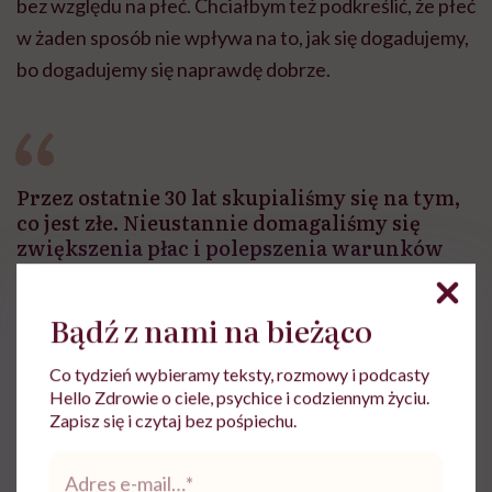
bez względu na płeć. Chciałbym też podkreślić, że płeć
w żaden sposób nie wpływa na to, jak się dogadujemy,
bo dogadujemy się naprawdę dobrze.
Przez ostatnie 30 lat skupialiśmy się na tym,
co jest złe. Nieustannie domagaliśmy się
zwiększenia płac i polepszenia warunków
pracy. I jak widać, nie tędy prowadzi droga
do zmiany na lepsze
Bądź z nami na bieżąco
Mam wrażenie, że ciągle próbujesz zarazić innych
Co tydzień wybieramy teksty, rozmowy i podcasty
Hello Zdrowie o ciele, psychice i codziennym życiu.
pasją do pielęgniarstwa.
Zapisz się i czytaj bez pośpiechu.
Adres
Może raczej próbuję zarazić ludzi optymizmem. Nie
e-