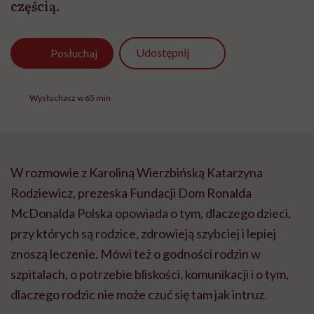
częścią.
Udostępnij
Posłuchaj
Wysłuchasz w 65 min
W rozmowie z Karoliną Wierzbińską Katarzyna
Rodziewicz, prezeska Fundacji Dom Ronalda
McDonalda Polska opowiada o tym, dlaczego dzieci,
przy których są rodzice, zdrowieją szybciej i lepiej
znoszą leczenie. Mówi też o godności rodzin w
szpitalach, o potrzebie bliskości, komunikacji i o tym,
dlaczego rodzic nie może czuć się tam jak intruz.