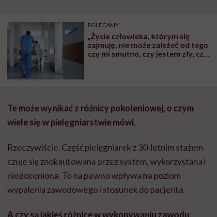
POLECAMY
„Życie człowieka, którym się
zajmuję, nie może zależeć od tego
czy mi smutno, czy jestem zły, czy
się boję” – mówi Mateusz
Sieradzan, znany na FB jako Pan
Pielęgniarka
Te może wynikać z różnicy pokoleniowej, o czym
wiele się w pielęgniarstwie mówi.
Rzeczywiście. Część pielęgniarek z 30-letnim stażem
czuje się znokautowana przez system, wykorzystana i
niedoceniona. To na pewno wpływa na poziom
wypalenia zawodowego i stosunek do pacjenta.
A czy są jakieś różnice w wykonywaniu zawodu