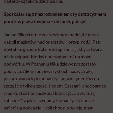
hejterzy
są takimi dzidziusiami.
Spotkałaś się z niezrozumieniem czy ostracyzmem
podczas plakatowania – od ludzi, policji?
Janka: Kilkakrotnie zostałyśmy napadnięte przez
nazioli
(nazistów, nacjonalistów – przyp. red.). Raz
dostałam gazem. Ból nie do opisania, jakby ci twarz
miała odpaść. Kiedyś oberwałam też na moim
podwórku. W Poznaniu kilka dziewczyn zostało
pobitych.
Ale
w sumie wszystkich naszych akcji
plakatowania było ponad tysiąc, a incydentów na
szczęście tylko z sześć, siedem. Czasami, choć bardzo
rzadko, ktoś nas zaczepia i krzyczy: „Co wy tutaj
robicie?!”, a jak zaczynamy tłumaczyć, to ludzie
zmieniają podejście. Jeśli
chodzi o policję,
mam