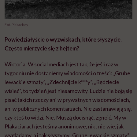
Fot. Plakaciary
Powiedziałyście o wyzwiskach, które słyszycie.
Często mierzycie się z
hejtem
?
Wiktoria: W social mediach jest tak, że jeśli raz w
tygodniu nie dostaniemy wiadomości o treści: „Grube
lewackie szmaty”, „Zdechnijcie k***y”, „Będziecie
wisieć”, to tydzień jest niesamowity. Ludzie nie boją się
pisać takich rzeczy ani w prywatnych wiadomościach,
ani w publicznych komentarzach. Nie zastanawiają się,
czy ktoś to widzi. Nie. Muszą docisnąć, zgnoić. My w
Plakaciarach
jesteśmy anonimowe, nikt nie wie, jak
wyglądamy, a i tak słyszymy „Grube lewackie szmaty”.