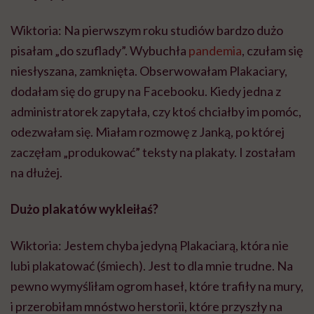
Wiktoria: Na pierwszym roku studiów bardzo dużo
pisałam „do szuflady”. Wybuchła
pandemia
, czułam się
niesłyszana, zamknięta. Obserwowałam
Plakaciary
,
dodałam się do grupy na Facebooku. Kiedy jedna z
administratorek zapytała, czy ktoś chciałby im pomóc,
odezwałam się. Miałam rozmowę z Janką, po której
zaczęłam „produkować” teksty na plakaty. I zostałam
na dłużej.
Dużo plakatów wykleiłaś?
Wiktoria: Jestem chyba jedyną
Plakaciarą
, która nie
lubi plakatować (śmiech). Jest to dla mnie trudne. Na
pewno wymyśliłam ogrom haseł, które trafiły na mury,
i przerobiłam mnóstwo
herstorii
, które przyszły na