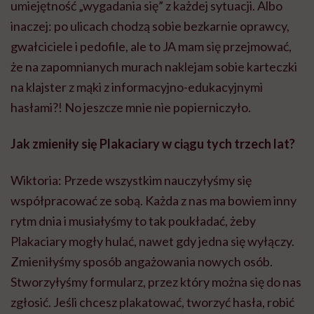
umiejętność „wygadania się” z każdej sytuacji. Albo
inaczej: po ulicach chodzą sobie bezkarnie oprawcy,
gwałciciele i pedofile, ale to
JA
mam się przejmować,
że na zapomnianych murach naklejam sobie karteczki
na klajster z mąki z
informacyjno-edukacyjnymi
hasłami?! No jeszcze mnie nie popierniczyło.
Jak zmieniły się
Plakaciary
w ciągu tych trzech lat?
Wiktoria: Przede wszystkim nauczyłyśmy się
współpracować ze sobą. Każda z nas ma bowiem inny
rytm dnia i musiałyśmy to tak poukładać, żeby
Plakaciary
mogły hulać, nawet gdy jedna się wyłączy.
Zmieniłyśmy sposób angażowania nowych osób.
Stworzyłyśmy formularz, przez który można się do nas
zgłosić. Jeśli chcesz plakatować, tworzyć hasła, robić