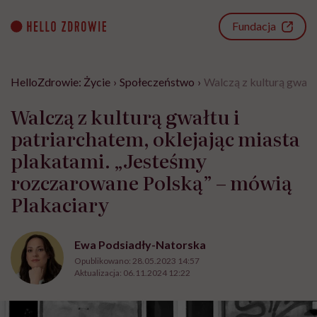
Go
to
Fundacja
content
HelloZdrowie: Życie
›
Społeczeństwo
›
Walczą z kulturą gwałt
Walczą z kulturą gwałtu i
patriarchatem, oklejając miasta
plakatami. „Jesteśmy
rozczarowane Polską” – mówią
Plakaciary
Ewa Podsiadły-Natorska
Opublikowano:
28.05.2023 14:57
Aktualizacja:
06.11.2024 12:22