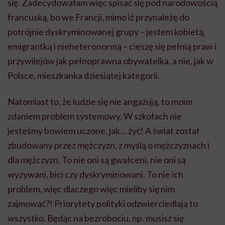
się. Zadecydowałam więc spisać się pod narodowością
francuską, bo we Francji, mimo iż przynależę do
potrójnie dyskryminowanej grupy – jestem kobietą,
emigrantką i
nieheteronormą
– cieszę się pełnią praw i
przywilejów jak pełnoprawna obywatelka, a nie, jak w
Polsce, mieszkanka dziesiątej kategorii.
Natomiast to, że ludzie się nie angażują, to moim
zdaniem problem systemowy. W szkołach nie
jesteśmy bowiem uczone, jak… żyć! A świat został
zbudowany przez mężczyzn, z myślą o mężczyznach i
dla mężczyzn. To nie oni są gwałceni, nie oni są
wyzywani, bici czy dyskryminowani. To nie ich
problem, więc dlaczego więc mieliby się nim
zajmować?! Priorytety polityki odzwierciedlają to
wszystko. Będąc na bezrobociu, np. musisz się