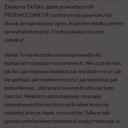
Z kolei na TikToku, gdzie prowadzę profil
PRZEMOCOMETR
i na którym się ujawniam, też
słyszę, że mam krzywy zgryz, że jestem debilką, jestem
niewykształcona itp. Trzeba pokazać, kto jest
„władcą”.
Janka: To się wszystko znowu sprowadza do
kulejących rozwiązań systemowych. Nie uczy się nas,
jak żyć: jak inicjować kontakty, jak wyrażać
emocje
, jak
się spełniać, jak o siebie troszczyć, jak się kochać, jak
komunikować… Bez pracy własnej trudno się tego
nauczyć. Niektórzy pozostają więc na etapie
rozwojowym dziecka, które jeśli zabierze mu się
zabawkę, płacze, tupie, rzuca się itp. Tylko w taki
sposób umie bowiem rozładować swoją frustrację. A