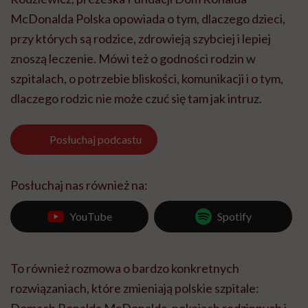
McDonalda Polska opowiada o tym, dlaczego dzieci,
przy których są rodzice, zdrowieją szybciej i lepiej
znoszą leczenie. Mówi też o godności rodzin w
szpitalach, o potrzebie bliskości, komunikacji i o tym,
dlaczego rodzic nie może czuć się tam jak intruz.
Posłuchaj
podcastu
Posłuchaj nas również na:
YouTube
Spotify
To również rozmowa o bardzo konkretnych
rozwiązaniach, które zmieniają polskie szpitale:
Domach Ronalda McDonalda, pokojach rodzinnych i