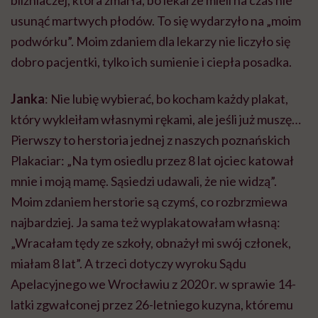
bliźniaczej, która zmarła, bo lekarze mieli na czas nie
usunąć martwych płodów. To się wydarzyło na „moim
podwórku”. Moim zdaniem dla lekarzy nie liczyło się
dobro pacjentki, tylko ich sumienie i ciepła posadka.
Janka
: Nie lubię wybierać, bo kocham każdy plakat,
który wykleiłam własnymi rękami, ale jeśli już muszę…
Pierwszy to
herstoria
jednej z naszych poznańskich
Plakaciar
: „Na tym osiedlu przez 8 lat ojciec katował
mnie i moją mamę. Sąsiedzi udawali, że nie widzą”.
Moim zdaniem
herstorie
są czymś, co rozbrzmiewa
najbardziej. Ja sama też
wyplakatowałam
własną:
„Wracałam tędy ze szkoły, obnażył mi swój członek,
miałam 8 lat”. A trzeci dotyczy wyroku Sądu
Apelacyjnego we Wrocławiu z 2020 r. w sprawie 14-
latki zgwałconej przez 26-letniego kuzyna, któremu