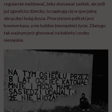
regularnie meldować, żeby dostawać zasiłek, ale jeśli
już zgwałcisz dziecko, to zapinają cię w specjalną
obrączkę i hulaj dusza. Priorytetem polityki jest
bowiem kasa, a nie ludzkie (niemęskie) życie. Dlatego
tak ważnym jest głosować na kobiety i osoby
niemęskie.