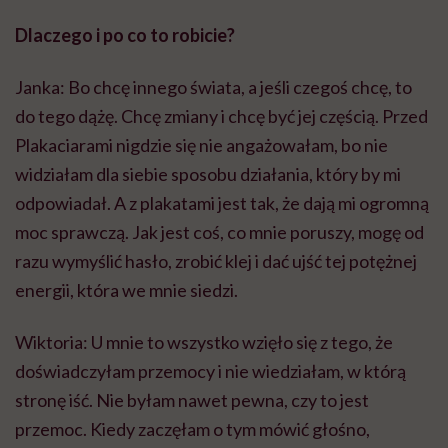
Dlaczego i po co to robicie?
Janka: Bo chcę innego świata, a jeśli czegoś chcę, to
do tego dążę. Chcę zmiany i chcę być jej częścią. Przed
Plakaciarami
nigdzie się nie angażowałam, bo nie
widziałam dla siebie sposobu działania, który by mi
odpowiadał. A z plakatami jest tak, że dają mi ogromną
moc sprawczą. Jak jest coś, co mnie poruszy, mogę od
razu wymyślić hasło, zrobić klej i dać ujść tej potężnej
energii, która we mnie siedzi.
Wiktoria: U mnie to wszystko wzięło się z tego, że
doświadczyłam przemocy i nie wiedziałam, w którą
stronę iść. Nie byłam nawet pewna, czy to jest
przemoc. Kiedy zaczęłam o tym mówić głośno,