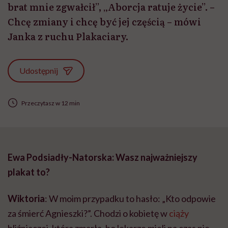
brat mnie zgwałcił”, „Aborcja ratuje życie”. –
Chcę zmiany i chcę być jej częścią – mówi
Janka z ruchu Plakaciary.
Udostępnij
Przeczytasz w 12 min
Ewa Podsiadły-Natorska: Wasz najważniejszy
plakat to?
Wiktoria
: W moim przypadku to hasło: „Kto odpowie
za śmierć Agnieszki?”. Chodzi o kobietę w
ciąży