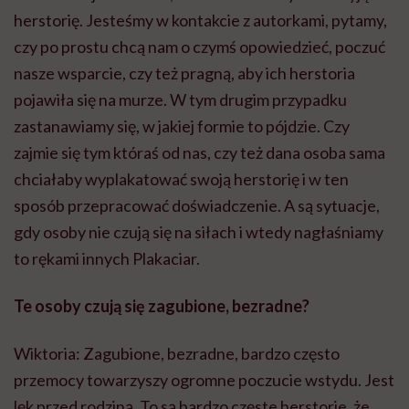
herstorię
. Jesteśmy w kontakcie z autorkami, pytamy,
czy po prostu chcą nam o czymś opowiedzieć, poczuć
nasze wsparcie, czy też pragną, aby ich
herstoria
pojawiła się na murze. W tym drugim przypadku
zastanawiamy się, w jakiej formie to pójdzie. Czy
zajmie się tym któraś od nas, czy też dana osoba sama
chciałaby
wyplakatować
swoją
herstorię
i w ten
sposób przepracować doświadczenie
.
A są sytuacje,
gdy osoby nie czują się na siłach i wtedy nagłaśniamy
to rękami innych
Plakaciar
.
Te osoby czują się zagubione, bezradne?
Wiktoria: Zagubione, bezradne, bardzo często
przemocy towarzyszy ogromne poczucie wstydu. Jest
lęk przed rodziną. To są bardzo częste
herstorie
, że