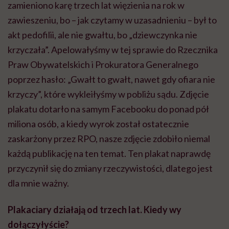
zamieniono karę trzech lat więzienia na rok w
zawieszeniu, bo – jak czytamy w uzasadnieniu – był to
akt pedofilii, ale nie gwałtu, bo „dziewczynka nie
krzyczała”. Apelowałyśmy w tej sprawie do Rzecznika
Praw Obywatelskich i Prokuratora Generalnego
poprzez hasło: „Gwałt to gwałt, nawet gdy ofiara nie
krzyczy”, które wykleiłyśmy w pobliżu sądu. Zdjęcie
plakatu dotarło na samym Facebooku do ponad pół
miliona osób, a kiedy wyrok został ostatecznie
zaskarżony przez
RPO
, nasze zdjęcie zdobiło niemal
każdą publikację na ten temat. Ten plakat naprawdę
przyczynił się do zmiany rzeczywistości, dlatego jest
dla mnie ważny.
Plakaciary
działają od trzech lat. Kiedy wy
dołączyłyście?