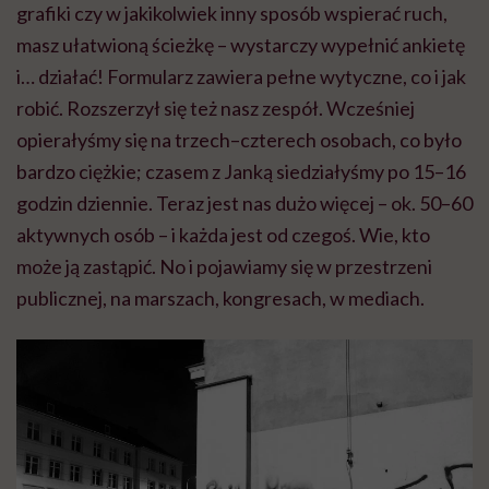
grafiki czy w jakikolwiek inny sposób wspierać ruch,
masz ułatwioną ścieżkę – wystarczy wypełnić ankietę
i… działać! Formularz zawiera pełne wytyczne, co i jak
robić. Rozszerzył się też nasz zespół. Wcześniej
opierałyśmy się na trzech–czterech osobach, co było
bardzo ciężkie; czasem z Janką siedziałyśmy po 15–16
godzin dziennie. Teraz jest nas dużo więcej – ok. 50–60
aktywnych osób – i każda jest od czegoś. Wie, kto
może ją zastąpić. No i pojawiamy się w przestrzeni
publicznej, na marszach, kongresach, w mediach.