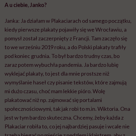
A u ciebie, Janko?
Janka: Ja działam w
Plakaciarach
od samego początku,
kiedy pierwsze plakaty pojawiły się we Wrocławiu, a
pomysł został zaczerpnięty z Francji. Tam zaczęło się
to we wrześniu 2019 roku, a do Polski plakaty trafiły
pod koniec grudnia. To był bardzo trudny czas, bo
zaraz potem wybuchła pandemia. Ja bardzo lubię
wyklejać plakaty, to jest dla mnie prostsze niż
wymyślanie haseł czy pisanie tekstów, które zajmują
mi dużo czasu, choć mam lekkie pióro. Wolę
plakatować niż np. zajmować się portalami
społecznościowymi, tak jak robi to m.in. Wiktoria. Ona
jest w tym bardzo skuteczna. Chcemy, żeby każda z
Plakaciar
robiła to, co jej najbardziej pasuje i wcale nie
trzeba biegać po mieście z pędzlem i klajstrem, aby z