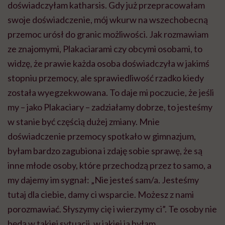
doświadczyłam katharsis. Gdy już przepracowałam
swoje doświadczenie, mój
wkurw na wszechobecną
przemoc urósł do granic możliwości.
Jak rozmawiam
ze znajomymi,
Plakaciarami
czy obcymi osobami, to
widzę, że prawie każda osoba doświadczyła w jakimś
stopniu przemocy, ale sprawiedliwość rzadko kiedy
została wyegzekwowana. To daje mi poczucie, że jeśli
my – jako
Plakaciary
– zadziałamy dobrze, to jesteśmy
w stanie być częścią dużej zmiany. Mnie
doświadczenie przemocy spotkało w gimnazjum,
byłam bardzo zagubiona i zdaję sobie sprawę, że są
inne młode osoby, które przechodzą przez to samo, a
my dajemy im sygnał: „Nie jesteś sam/a. Jesteśmy
tutaj dla ciebie, damy ci wsparcie. Możesz z nami
porozmawiać. Słyszymy cię i wierzymy ci”. Te osoby nie
będą w takiej sytuacji, w jakiej ja byłam.