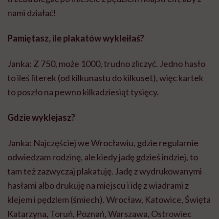
nami działać!
Pamiętasz, ile plakatów wykleiłaś?
Janka: Z 750, może 1000, trudno zliczyć. Jedno hasło
to ileś literek (od kilkunastu do kilkuset), więc kartek
to poszło na pewno kilkadziesiąt tysięcy.
Gdzie wyklejasz?
Janka: Najczęściej we Wrocławiu, gdzie regularnie
odwiedzam rodzinę, ale kiedy jadę gdzieś indziej, to
tam też zazwyczaj plakatuję. Jadę z wydrukowanymi
hasłami albo drukuję na miejscu i idę z wiadrami z
klejem i pędzlem (śmiech). Wrocław, Katowice, Święta
Katarzyna, Toruń, Poznań, Warszawa, Ostrowiec