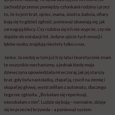
zachodzi przemoc pomiędzy członkami rodziny i przez
to, że to jest brat, ojciec, mama, siostra, babcia, ofiary
boją się to gdzieś zgłosić, ponieważ obawiają się, jak
zareagują bliscy. Czy rodzina się ich nie wyprze, czy nie
dojdzie do eskalacji itd
.
Jedyne ujście tych emocji i
lęków osoby znajdują niestety tylko u nas.
Janka: Ja siedzę w tym już trzy lata i teoretycznie znam
te wszystkie mechanizmy, a jednak kiedy moja
dziewczyna opowiedziała mi wczoraj, jak jej starszy
brat, gdy była nastolatką, złapał ją, rzucił na ziemię i
skopał jej głowę, wystrzeliłam z automatu, dlaczego
tego nie zgłosiła. „Bo bałam się reperkusji,
mieszkałam z nim”. Ludzie się boją – normalne, dzieje
się im przecież krzywda – a ponieważ system