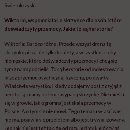
Świętokrzyski…
Wiktorio, wspomniałaś o skrzynce dla osób, które
doświadczyły przemocy. Jakie to są
herstorie
?
Wiktoria: Bardzo różne. Przede wszystkim na tę
skrzynkę piszą nie tylko kobiety, a wszystkie osoby
niemęskie, które doświadczyły przemocy i chcą się
tym z nami podzielić. To są
herstorie
od molestowania,
przez przemoc psychiczną, fizyczną, po gwałty.
Właściwie wszystko. I kiedy dodajemy post z czyjąś z
herstorią
, mamy potem zasypaną skrzynkę. Nie mieści
się w głowie, jak ogromna jest skala przemocy w
Polsce. A o tym się nie mówi. Tego tematu właściwie
nie ma, pojawia się przelotem albo jest trywializowany.
Jednak nie jest też tak, że od razu lecimy kleić czyjąś