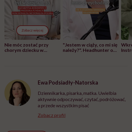
Zobacz więcej
Nie móc zostać przy
"Jestem w ciąży, co mi się
Wkró
chorym dziecku w
należy?". Headhunter o
Inst
szpitalu to tortura.
zmianie pokoleniowej u
atak
"Przeszkadzać w tym
kobiet w ciąży na rynku
wars
może chyba tylko
pracy
eksp
głupota i brak
wyobraźni"
Ewa Podsiadły-Natorska
Dziennikarka, pisarka, matka. Uwielbia
aktywnie odpoczywać, czytać, podróżować,
a przede wszystkim pisać
Zobacz profil