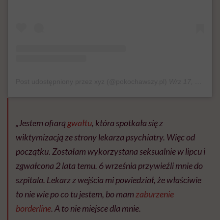
Post udostępniony przez xyz (@pokochawszy.pl)
Wrz 17, 2019 o 2:22 PDT
„Jestem ofiarą
gwałtu
, która spotkała się z
wiktymizacją ze strony lekarza psychiatry. Więc od
początku. Zostałam wykorzystana seksualnie w lipcu i
zgwałcona 2 lata temu. 6 września przywieźli mnie do
szpitala. Lekarz z wejścia mi powiedział, że właściwie
to nie wie po co tu jestem, bo mam
zaburzenie
borderline
. A to nie miejsce dla mnie.