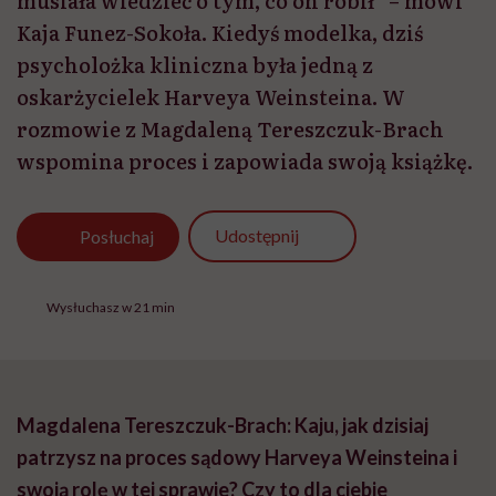
musiała wiedzieć o tym, co on robił” – mówi
Kaja Funez-Sokoła. Kiedyś modelka, dziś
psycholożka kliniczna była jedną z
oskarżycielek Harveya Weinsteina. W
rozmowie z Magdaleną Tereszczuk-Brach
wspomina proces i zapowiada swoją książkę.
Udostępnij
Posłuchaj
Wysłuchasz w 21 min
Magdalena Tereszczuk-Brach: Kaju, jak dzisiaj
patrzysz na proces sądowy Harveya Weinsteina i
swoją rolę w tej sprawie? Czy to dla ciebie