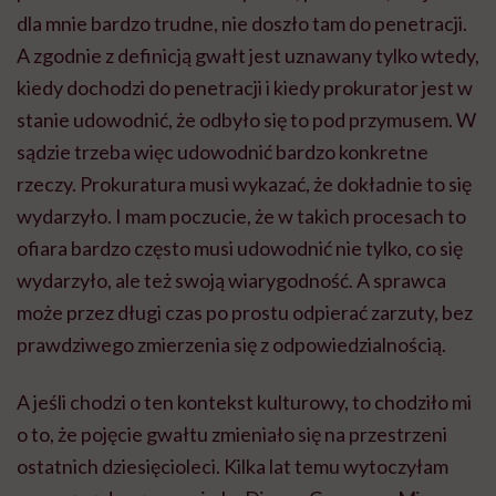
dla mnie bardzo trudne, nie doszło tam do penetracji.
A zgodnie z definicją gwałt jest uznawany tylko wtedy,
kiedy dochodzi do penetracji i kiedy prokurator jest w
stanie udowodnić, że odbyło się to pod przymusem. W
sądzie trzeba więc udowodnić bardzo konkretne
rzeczy. Prokuratura musi wykazać, że dokładnie to się
wydarzyło. I mam poczucie, że w takich procesach to
ofiara bardzo często musi udowodnić nie tylko, co się
wydarzyło, ale też swoją wiarygodność. A sprawca
może przez długi czas po prostu odpierać zarzuty, bez
prawdziwego zmierzenia się z odpowiedzialnością.
A jeśli chodzi o ten kontekst kulturowy, to chodziło mi
o to, że pojęcie gwałtu zmieniało się na przestrzeni
ostatnich dziesięcioleci. Kilka lat temu wytoczyłam