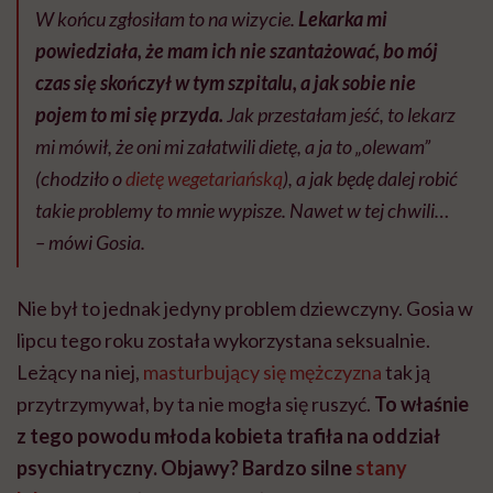
W końcu zgłosiłam to na wizycie.
Lekarka mi
powiedziała, że mam ich nie szantażować, bo mój
czas się skończył w tym szpitalu, a jak sobie nie
pojem to mi się przyda.
Jak przestałam jeść, to lekarz
mi mówił, że oni mi załatwili dietę, a ja to „olewam”
(chodziło o
dietę wegetariańską
), a jak będę dalej robić
takie problemy to mnie wypisze. Nawet w tej chwili…
– mówi Gosia.
Nie był to jednak jedyny problem dziewczyny. Gosia w
lipcu tego roku została wykorzystana seksualnie.
Leżący na niej,
masturbujący się mężczyzna
tak ją
przytrzymywał, by ta nie mogła się ruszyć.
To właśnie
z tego powodu młoda kobieta trafiła na oddział
psychiatryczny. Objawy? Bardzo silne
stany