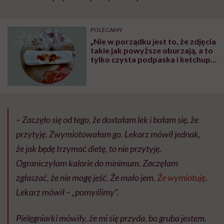
POLECAMY
„Nie w porządku jest to, że zdjęcia
takie jak powyższe oburzają, a to
tylko czysta podpaska i ketchup”-
młoda feministka podjęła ważny
temat
– Zaczęło się od tego, że dostałam lek i bałam się, że
przytyję. Zwymiotowałam go. Lekarz mówił jednak,
że jak będę trzymać dietę, to nie przytyję.
Ograniczyłam kalorie do minimum. Zaczęłam
zgłaszać, że nie mogę jeść. Że mało jem.
Że wymiotuję
.
Lekarz mówił – „pomyślimy”.
Pielęgniarki mówiły, że mi się przyda, bo gruba jestem.