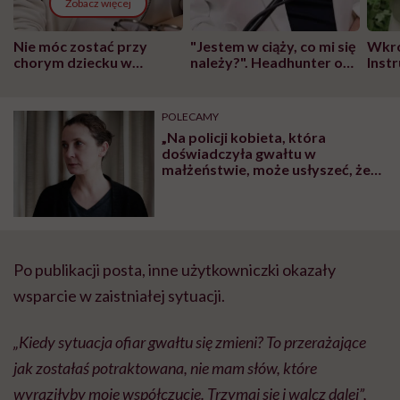
Zobacz więcej
Nie móc zostać przy
"Jestem w ciąży, co mi się
Wkró
chorym dziecku w
należy?". Headhunter o
Inst
szpitalu to tortura.
zmianie pokoleniowej u
atak
"Przeszkadzać w tym
kobiet w ciąży na rynku
wars
może chyba tylko
pracy
eksp
POLECAMY
głupota i brak
„Na policji kobieta, która
wyobraźni"
doświadczyła gwałtu w
małżeństwie, może usłyszeć, że
właściwie nic się nie stało, bo ona
jest żoną i seks należy do jej
obowiązków” – mówi Joanna
Piotrowska, założycielka
Feminoteki
Po publikacji posta, inne użytkowniczki okazały
wsparcie w zaistniałej sytuacji.
„Kiedy sytuacja ofiar gwałtu się zmieni? To przerażające
jak zostałaś potraktowana, nie mam słów, które
wyraziłyby moje współczucie. Trzymaj się i walcz dalej”,