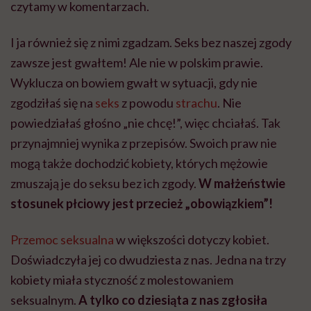
czytamy w komentarzach.
I ja również się z nimi zgadzam. Seks bez naszej zgody
zawsze jest gwałtem! Ale nie w polskim prawie.
Wyklucza on bowiem gwałt w sytuacji, gdy nie
zgodziłaś się na
seks
z powodu
strachu
. Nie
powiedziałaś głośno „nie chcę!”, więc chciałaś. Tak
przynajmniej wynika z przepisów. Swoich praw nie
mogą także dochodzić kobiety, których mężowie
zmuszają je do seksu bez ich zgody.
W małżeństwie
stosunek płciowy jest przecież „obowiązkiem”!
Przemoc seksualna
w większości dotyczy kobiet.
Doświadczyła jej co dwudziesta z nas. Jedna na trzy
kobiety miała styczność z molestowaniem
seksualnym.
A tylko co dziesiąta z nas zgłosiła