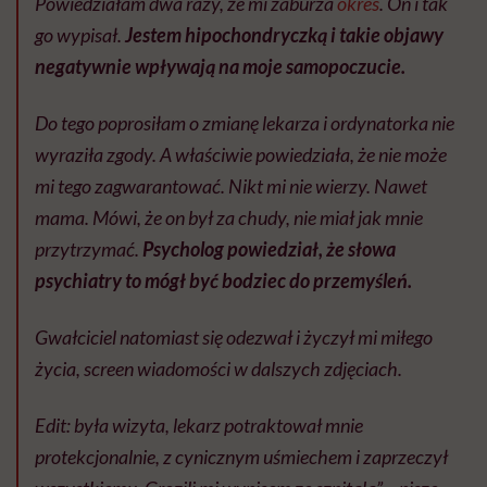
Powiedziałam dwa razy, że mi zaburza
okres
. On i tak
go wypisał.
Jestem hipochondryczką i takie objawy
negatywnie wpływają na moje samopoczucie.
Do tego poprosiłam o zmianę lekarza i ordynatorka nie
wyraziła zgody. A właściwie powiedziała, że nie może
mi tego zagwarantować. Nikt mi nie wierzy. Nawet
mama. Mówi, że on był za chudy, nie miał jak mnie
przytrzymać.
Psycholog powiedział, że słowa
psychiatry to mógł być bodziec do przemyśleń.
Gwałciciel natomiast się odezwał i życzył mi miłego
życia, screen wiadomości w dalszych zdjęciach.
Edit: była wizyta, lekarz potraktował mnie
protekcjonalnie, z cynicznym uśmiechem i zaprzeczył