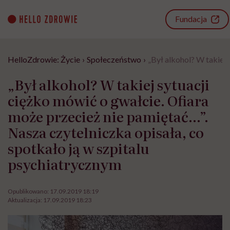
Go
to
Fundacja
content
HelloZdrowie: Życie
›
Społeczeństwo
›
„Był alkohol? W takiej 
„Był alkohol? W takiej sytuacji
ciężko mówić o gwałcie. Ofiara
może przecież nie pamiętać…”.
Nasza czytelniczka opisała, co
spotkało ją w szpitalu
psychiatrycznym
Opublikowano:
17.09.2019 18:19
Aktualizacja:
17.09.2019 18:23