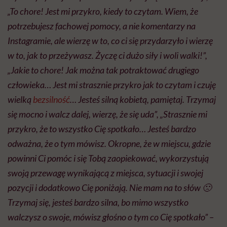
„To chore! Jest mi przykro, kiedy to czytam. Wiem, że
potrzebujesz fachowej pomocy, a nie komentarzy na
Instagramie, ale wierzę w to, co ci się przydarzyło i wierzę
w to, jak to przeżywasz. Życzę ci dużo siły i woli walki!”,
„Jakie to chore! Jak można tak potraktować drugiego
człowieka… Jest mi strasznie przykro jak to czytam i czuję
wielką
bezsilność
… Jesteś silną kobietą, pamiętaj. Trzymaj
się mocno i walcz dalej, wierzę, że się uda”, „Strasznie mi
przykro, że to wszystko Cię spotkało… Jesteś bardzo
odważna, że o tym mówisz. Okropne, że w miejscu, gdzie
powinni Ci pomóc i się Tobą zaopiekować, wykorzystują
swoją przewagę wynikającą z miejsca, sytuacji i swojej
pozycji i dodatkowo Cię poniżają. Nie mam na to słów 🙁
Trzymaj się, jesteś bardzo silna, bo mimo wszystko
walczysz o swoje, mówisz głośno o tym co Cię spotkało” –