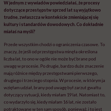
W jednym z wywiadów powiedziałaś, że procesy
dotyczące przestępstw sprzed lat są wyjątkowo
trudne, zwłaszcza w kontekście zmieniającej się
kultury i standardów dowodowych. Co dokładnie
miałaś na myśli?
Przede wszystkim chodzi o ograniczenia czasowe. To
znaczy, że jeśli od przestępstwa minęła określona
liczba lat, to ono w ogóle nie może być brane pod
uwagę w procesie. Po drugie, bardzo duże znaczenie
mają różnice między przestępstwami pierwszego,
drugiego i trzeciego stopnia. W procesie, w którym ja
wzięłam udział, brany pod uwagę był zarzut gwałtu
dotyczący sytuacji, kiedy miałam 19 lat. Natomiast to,
co wydarzyło się, kiedy miałam 16 lat, nie zostało
potraktowane w ten sam sposób, ponieważ, i to jest