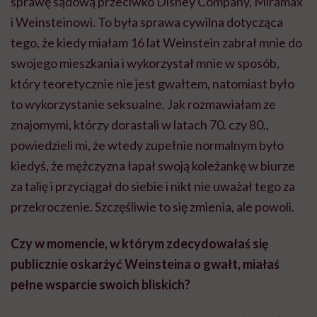
sprawę sądową przeciwko Disney Company, Miramax
i Weinsteinowi. To była sprawa cywilna dotycząca
tego, że kiedy miałam 16 lat Weinstein zabrał mnie do
swojego mieszkania i wykorzystał mnie w sposób,
który teoretycznie nie jest gwałtem, natomiast było
to wykorzystanie seksualne. Jak rozmawiałam ze
znajomymi, którzy dorastali w latach 70. czy 80.,
powiedzieli mi, że wtedy zupełnie normalnym było
kiedyś, że mężczyzna łapał swoją koleżankę w biurze
za talię i przyciągał do siebie i nikt nie uważał tego za
przekroczenie. Szczęśliwie to się zmienia, ale powoli.
Czy w momencie, w którym zdecydowałaś się
publicznie oskarżyć Weinsteina o gwałt, miałaś
pełne wsparcie swoich bliskich?