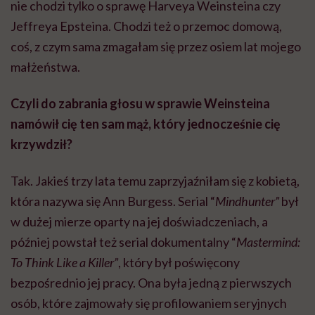
nie chodzi tylko o sprawę Harveya Weinsteina czy
Jeffreya Epsteina. Chodzi też o przemoc domową,
coś, z czym sama zmagałam się przez osiem lat mojego
małżeństwa.
Czyli do zabrania głosu w sprawie Weinsteina
namówił cię ten sam mąż, który jednocześnie cię
krzywdził?
Tak. Jakieś trzy lata temu zaprzyjaźniłam się z kobietą,
która nazywa się Ann Burgess. Serial “
Mindhunter”
był
w dużej mierze oparty na jej doświadczeniach, a
później powstał też serial dokumentalny “
Mastermind:
To Think Like a Killer”
, który był poświęcony
bezpośrednio jej pracy. Ona była jedną z pierwszych
osób, które zajmowały się profilowaniem seryjnych