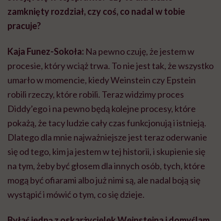
zamknięty rozdział, czy coś, co nadal w tobie
pracuje?
Kaja Funez-Sokoła:
Na pewno czuję, że jestem w
procesie, który wciąż trwa. To nie jest tak, że wszystko
umarło w momencie, kiedy Weinstein czy Epstein
robili rzeczy, które robili. Teraz widzimy proces
Diddy’ego i na pewno będą kolejne procesy, które
pokażą, że tacy ludzie cały czas funkcjonują i istnieją.
Dlatego dla mnie najważniejsze jest teraz oderwanie
się od tego, kim ja jestem w tej historii, i skupienie się
na tym, żeby być głosem dla innych osób, tych, które
mogą być ofiarami albo już nimi są, ale nadal boją się
wystąpić i mówić o tym, co się dzieje.
Byłaś jedną z oskarżycielek Weinsteina i domyślam