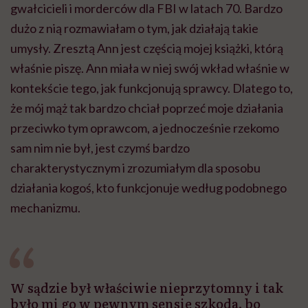
gwałcicieli i morderców dla FBI w latach 70. Bardzo
dużo z nią rozmawiałam o tym, jak działają takie
umysły. Zresztą Ann jest częścią mojej książki, którą
właśnie piszę. Ann miała w niej swój wkład właśnie w
kontekście tego, jak funkcjonują sprawcy. Dlatego to,
że mój mąż tak bardzo chciał poprzeć moje działania
przeciwko tym oprawcom, a jednocześnie rzekomo
sam nim nie był, jest czymś bardzo
charakterystycznym i zrozumiałym dla sposobu
działania kogoś, kto funkcjonuje według podobnego
mechanizmu.
W sądzie był właściwie nieprzytomny i tak
było mi go w pewnym sensie szkoda, bo