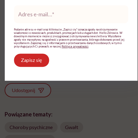
Adres
e-
mail
*
Podanie adresu e-mail oraz kliknięcie „Zapisz się” oznacza zgodę na otrzymywanie
wiadomości o nowościach, produktach, promocjach lub usługach dot. Hello Zdrowie. W
dowolnym momencie możesz zrezygnować z otrzymywania newslettera. Wycofanie
Magdalena Bury-Motyl
zgody nie ma wpływu na zgodność z prawem przetwarzania, którego dokonano przed jej
wycofaniem. Zapoznaj się z informacjami o przetwarzaniu danych osobowych, w tym o
przysługujących Ci prawach, w naszej
Polityce prywatności
.
Z wykształcenia - dziennikarka, pedagożka
i ekspertka ds. żywienia
Zapisz się
Zobacz profil
Udostępnij
Powiązane tematy:
Choroby psychiczne
Gwałt