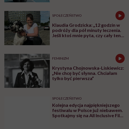
Udostępnij
Powiązane tematy:
chore dziecko
Dziecko
podcast
Rodzice
szpitale
Treści zawarte w serwisie mają wyłącznie
i
charakter informacyjny i nie stanowią porady
lekarskiej. Pamiętaj, że w przypadku
problemów ze zdrowiem należy bezwzględnie
skonsultować się z lekarzem.