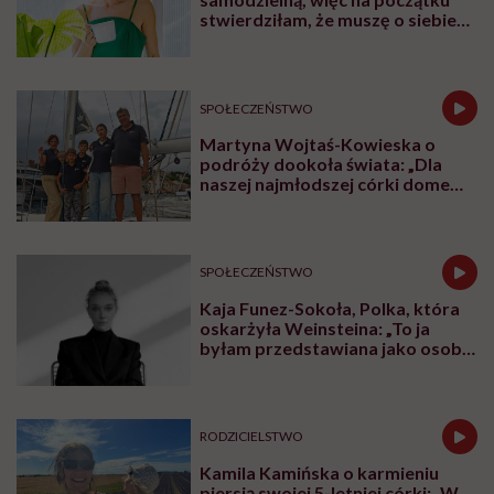
McDonalda Polska opowiada o tym, dlaczego dzieci,
przy których są rodzice, zdrowieją szybciej i lepiej
znoszą leczenie. Mówi też o godności rodzin w
szpitalach, o potrzebie bliskości, komunikacji i o tym,
dlaczego rodzic nie może czuć się tam jak intruz.
Posłuchaj
podcastu
Posłuchaj nas również na:
YouTube
Spotify
To również rozmowa o bardzo konkretnych
rozwiązaniach, które zmieniają polskie szpitale:
Domach Ronalda McDonalda, pokojach rodzinnych i