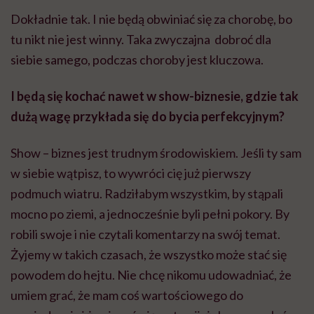
Dokładnie tak. I nie będą obwiniać się za chorobę, bo
tu nikt nie jest winny. Taka zwyczajna dobroć dla
siebie samego, podczas choroby jest kluczowa.
I b
ędą się kochać nawet w show-biznesie, gdzie tak
dużą wagę przykłada się do bycia perfekcyjnym?
Show – biznes jest trudnym środowiskiem. Jeśli ty sam
w siebie wątpisz, to wywróci cię już pierwszy
podmuch wiatru. Radziłabym wszystkim, by stąpali
mocno po ziemi, a jednocześnie byli pełni pokory. By
robili swoje i nie czytali komentarzy na swój temat.
Żyjemy w takich czasach, że wszystko może stać się
powodem do hejtu. Nie chcę nikomu udowadniać, że
umiem grać, że mam coś wartościowego do