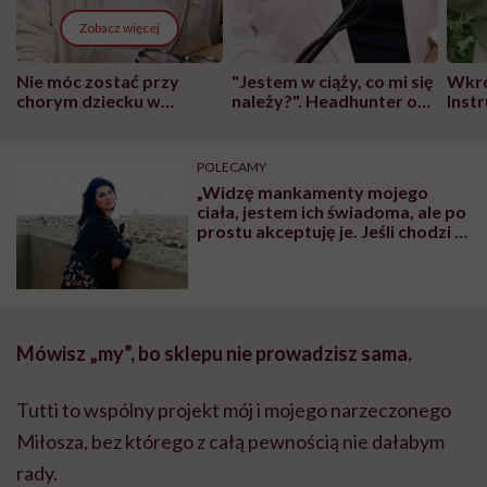
Zobacz więcej
Nie móc zostać przy
"Jestem w ciąży, co mi się
Wkró
chorym dziecku w
należy?". Headhunter o
Inst
szpitalu to tortura.
zmianie pokoleniowej u
atak
"Przeszkadzać w tym
kobiet w ciąży na rynku
wars
może chyba tylko
pracy
eksp
POLECAMY
głupota i brak
„Widzę mankamenty mojego
wyobraźni"
ciała, jestem ich świadoma, ale po
prostu akceptuję je. Jeśli chodzi o
poczucie kobiecości, worek mi go
nie zabrał” – mówi Małgorzata
Jakowiec, która żyje z wyłonioną
stomią
M
ó
wisz „my”, bo sklepu nie prowadzisz sama.
Tutti to wspólny projekt mój i mojego narzeczonego
Miłosza, bez którego z całą pewnością nie dałabym
rady.