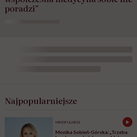
współczesna medycyna sobie nie
poradzi”
Opublikowano:
24.07.2026 11:57
Aktualizacja:
24.07.2026 12:02
Czy obecność rodziców przy