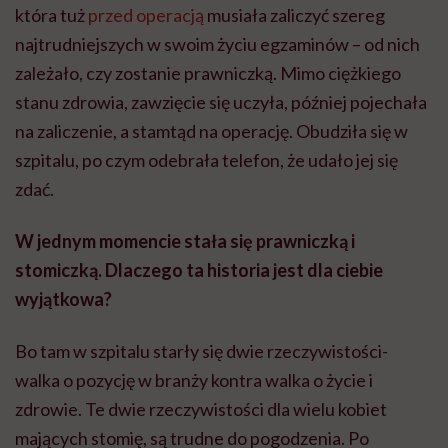
która tuż
przed operacją
musiała zaliczyć szereg
najtrudniejszych w swoim życiu egzaminów – od nich
zależało, czy zostanie prawniczką. Mimo ciężkiego
stanu zdrowia, zawzięcie się uczyła, później pojechała
na zaliczenie, a stamtąd na operację. Obudziła się w
szpitalu, po czym odebrała telefon, że udało jej się
zdać.
W jednym momencie stała się prawniczką i
stomiczką. Dlaczego ta historia jest dla ciebie
wyjątkowa?
Bo tam w szpitalu starły się dwie rzeczywistości-
walka o pozycję w branży kontra walka o życie i
zdrowie. Te dwie rzeczywistości dla wielu kobiet
mających stomię, są trudne do pogodzenia. Po