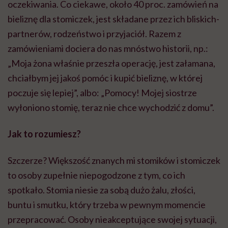
oczekiwania. Co ciekawe, około 40 proc. zamówień na
bieliznę dla stomiczek, jest składane przez ich bliskich-
partnerów, rodzeństwo i przyjaciół. Razem z
zamówieniami dociera do nas mnóstwo historii, np.:
„Moja żona właśnie przeszła operację, jest załamana,
chciałbym jej jakoś pomóc i kupić bieliznę, w której
poczuje się lepiej”, albo: „Pomocy! Mojej siostrze
wyłoniono stomię, teraz nie chce wychodzić z domu”.
Jak to rozumiesz?
Szczerze? Większość znanych mi stomików i stomiczek
to osoby zupełnie niepogodzone z tym, co ich
spotkało. Stomia niesie za sobą dużo żalu, złości,
buntu i smutku, który trzeba w pewnym momencie
przepracować. Osoby nieakceptujące swojej sytuacji,