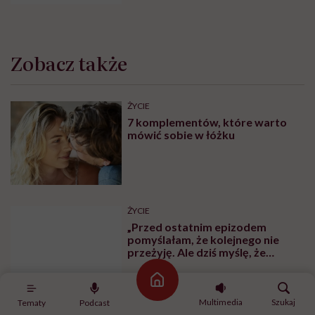
Marianna Gierszewska pokazała
blizny i skutki choroby.
„Zdrowienie jest drogą, która
nie ma końca”
Strona główna
Multimedia
Szukaj
Tematy
Podcast