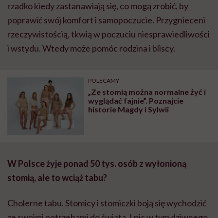
rzadko kiedy zastanawiają się, co mogą zrobić, by
poprawić swój komfort i samopoczucie. Przygnieceni
rzeczywistością, tkwią w poczuciu niesprawiedliwości
i wstydu. Wtedy może pomóc rodzina i bliscy.
POLECAMY
„Ze stomią można normalne żyć i
wyglądać fajnie”. Poznajcie
historie Magdy i Sylwii
W Polsce żyje ponad 50 tys. os
ó
b z wyłonioną
stomią, ale to wciąż
tabu?
Cholerne tabu. Stomicy i stomiczki boją się wychodzić
ze swoimi potrzebami do świata. I nic w tym dziwnego.