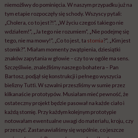
niemożliwy do pominięcia. W naszym przypadku już na
tym etapie rozpoczęły się schody. Wszyscy pytali:
„Cholera, co to jest?!”, „W życiu czegoś takiego nie
wdziałem!”, „Ja tego nie rozumiem”, „Nie podejmę się
tego, nie ma mowy!”, „Co to jest, ta
stomia
?”, „Kim jest
stomik?”. Miałam momenty zwątpienia, dziesiątki
znaków zapytania w głowie – czy to w ogóle ma sens.
Szczęśliwie, znaleźliśmy naszego bohatera – Pan
Bartosz, podjął się konstrukcji i pełnego wyszycia
bielizny Tutti. W szwalni przeszliśmy w sumie przez
kilkanaście prototypów. Musiałam mieć pewność, że
ostateczny projekt będzie pasował na każde ciało i
każdą stomię. Przy każdym kolejnym prototypie
notowałam ewentualne uwagi do materiału, kroju, czy
przeszyć. Zastanawialiśmy się wspólnie, co jeszcze