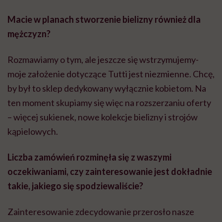
Macie w planach stworzenie bielizny r
ó
wnież dla
mężczyzn?
Rozmawiamy o tym, ale jeszcze się wstrzymujemy-
moje założenie dotyczące Tutti jest niezmienne. Chcę,
by był to sklep dedykowany wyłącznie kobietom. Na
ten moment skupiamy się więc na rozszerzaniu oferty
– więcej sukienek, nowe kolekcje bielizny i strojów
kąpielowych.
Liczba zam
ó
wień rozminęła się z waszymi
oczekiwaniami, czy zainteresowanie jest dokładnie
takie, jakiego się spodziewaliś
cie?
Zainteresowanie zdecydowanie przerosło nasze