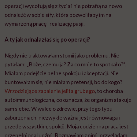
operacji wycofują się z życia i nie potrafią na nowo
odnaleźć w sobie siły, która pozwoliłaby im na
wymarzoną pracę i realizację pasji.
A ty jak odnalazłaś się po operacji?
Nigdy nie traktowałam stomii jako problemu. Nie
pytałam: „Boże, czemu ja? Za co mnie to spotkało?”.
Miałam podejście pełne spokoju i akceptacji. Nie
buntowałam się, nie miałam pretensji, bo do kogo?
Wrzodziejące zapalenie jelita grubego
, to choroba
autoimmunologiczna, co oznacza, że organizm atakuje
sam siebie. W walce o zdrowie, przy tego typu
zaburzeniach, niezwykle ważna jest równowaga i
przede wszystkim, spokój. Moja codzienna praca jest
przepełniona ludźmi. Rozmawiam z nimi, przyglądam