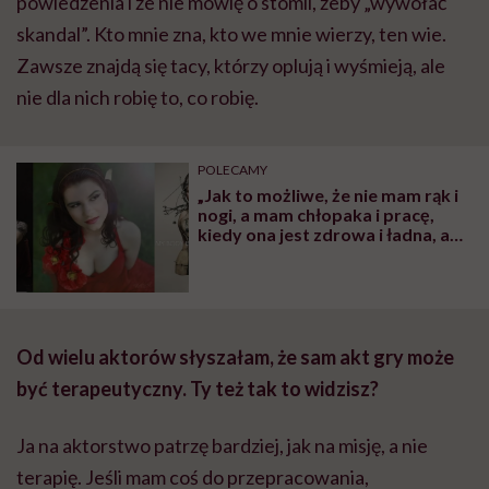
powiedzenia i że nie mówię o stomii, żeby „wywołać
skandal”. Kto mnie zna, kto we mnie wierzy, ten wie.
Zawsze znajdą się tacy, którzy oplują i wyśmieją, ale
nie dla nich robię to, co robię.
POLECAMY
„Jak to możliwe, że nie mam rąk i
nogi, a mam chłopaka i pracę,
kiedy ona jest zdrowa i ładna, a
tego nie ma” – mówi w rozmowie
z Hello Zdrowie Aldona
Plewińska, modelka inna niż
wszystkie
Od wielu aktor
ó
w słyszałam, że sam akt gry może
być terapeutyczny. Ty też tak to widzisz?
Ja na aktorstwo patrzę bardziej, jak na misję, a nie
terapię. Jeśli mam coś do przepracowania,