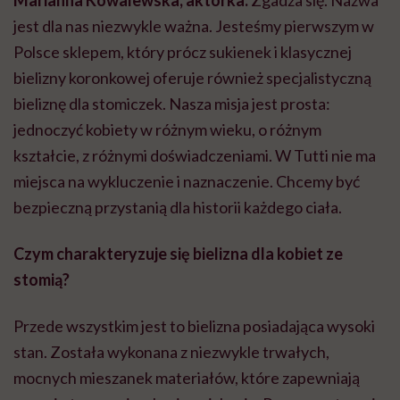
Marianna Kowalewska, aktorka:
Zgadza się. Nazwa
jest dla nas niezwykle ważna. Jesteśmy pierwszym w
Polsce sklepem, który prócz sukienek i klasycznej
bielizny koronkowej oferuje również specjalistyczną
bieliznę dla stomiczek. Nasza misja jest prosta:
jednoczyć kobiety w różnym wieku, o różnym
kształcie, z różnymi doświadczeniami. W Tutti nie ma
miejsca na wykluczenie i naznaczenie. Chcemy być
bezpieczną przystanią dla historii każdego ciała.
Czym charakteryzuje się bielizna dla kobiet ze
stomią
?
Przede wszystkim jest to bielizna posiadająca wysoki
stan. Została wykonana z niezwykle trwałych,
mocnych mieszanek materiałów, które zapewniają