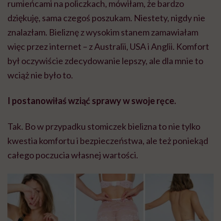
rumieńcami na policzkach, mówiłam, że bardzo
dziękuję, sama czegoś poszukam. Niestety, nigdy nie
znalazłam. Bieliznę z wysokim stanem zamawiałam
więc przez internet – z Australii, USA i Anglii. Komfort
był oczywiście zdecydowanie lepszy, ale dla mnie to
wciąż nie było to.
I postanowiłaś wziąć sprawy w swoje ręce.
Tak. Bo w przypadku stomiczek bielizna to nie tylko
kwestia komfortu i bezpieczeństwa, ale też poniekąd
całego poczucia własnej wartości.