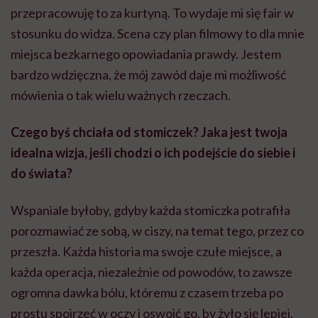
przepracowuję to za kurtyną. To wydaje mi się fair w
stosunku do widza. Scena czy plan filmowy to dla mnie
miejsca bezkarnego opowiadania prawdy. Jestem
bardzo wdzięczna, że mój zawód daje mi możliwość
mówienia o tak wielu ważnych rzeczach.
Czego byś chciała od stomiczek? Jaka jest twoja
idealna wizja, jeśli chodzi o ich podejście do siebie i
do świata?
Wspaniale byłoby, gdyby każda stomiczka potrafiła
porozmawiać ze sobą, w ciszy, na temat tego, przez co
przeszła. Każda historia ma swoje czułe miejsce, a
każda operacja, niezależnie od powodów, to zawsze
ogromna dawka bólu, któremu z czasem trzeba po
prostu spojrzeć w oczy i oswoić go, by żyło się lepiej.