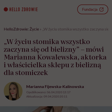
Go
to
Fundacja
content
HelloZdrowie: Życie
›
„W życiu stomika wszystko zaczyna się o
„W życiu stomika wszystko
zaczyna się od bielizny” – mówi
Marianna Kowalewska, aktorka
i właścicielka sklepu z bielizną
dla stomiczek
Marianna Fijewska-Kalinowska
Opublikowano:
06.04.2020 13:17
Aktualizacja:
09.04.2020 20:11