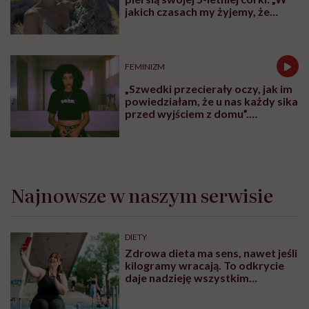
tysiącach łóżek dla rodziców, dzięki którym opieka nad
dzieckiem staje się bardziej ludzka. Bo kiedy choruje
dziecko, wsparcia potrzebuje cała rodzina.
Karolina Wierzbińska
Redaktorka naczelna #Wykładowczyni
#Aktywistka. Sprawia, że pewne rzeczy się
inicjują, łączy ludzi i projekty, kocha
procesy i sprawdzanie, co fantastycznego
może się czaić za rogiem
Zobacz profil