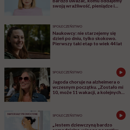
hospitalizowanych dzieciach naprawdę
wpływa na skuteczność leczenia? Dziś
odpowiedź świata nauki jest jednoznaczna:
tak. Opieka skoncentrowana na rodzinie nie
jest dodatkiem do terapii, ale jej integralną
częścią.
Udostępnij
Posłuchaj
Wysłuchasz w 65 min
W rozmowie z Karoliną Wierzbińską Katarzyna
Rodziewicz, prezeska Fundacji Dom Ronalda