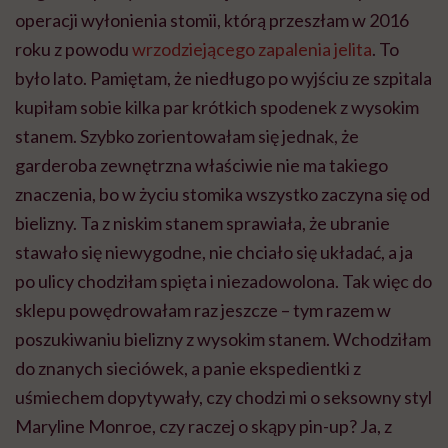
operacji wyłonienia stomii, którą przeszłam w 2016
roku z powodu
wrzodziejącego zapalenia jelita
. To
było lato. Pamiętam, że niedługo po wyjściu ze szpitala
kupiłam sobie kilka par krótkich spodenek z wysokim
stanem. Szybko zorientowałam się jednak, że
garderoba zewnętrzna właściwie nie ma takiego
znaczenia, bo w życiu stomika wszystko zaczyna się od
bielizny. Ta z niskim stanem sprawiała, że ubranie
stawało się niewygodne, nie chciało się układać, a ja
po ulicy chodziłam spięta i niezadowolona. Tak więc do
sklepu powędrowałam raz jeszcze – tym razem w
poszukiwaniu bielizny z wysokim stanem. Wchodziłam
do znanych sieciówek, a panie ekspedientki z
uśmiechem dopytywały, czy chodzi mi o seksowny styl
Maryline Monroe, czy raczej o skąpy pin-up? Ja, z