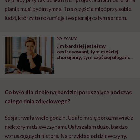
planie musi być intymna. To szczęście mieć przy sobie
ludzi, którzy to rozumieją i wspierają całym sercem.
POLECAMY
„Im bardziej jesteśmy
zestresowani, tym częściej
chorujemy, tym częściej ulegamy
kontuzjom” – mówi Agnieszka
Bonar-Sadulska, trenerka
rozwoju osobistego
Co było dla ciebie najbardziej poruszające podczas
całego dnia zdjęciowego?
Sesja trwała wiele godzin. Udało mi się porozmawiać z
niektórymi dziewczynami. Usłyszałam dużo, bardzo
wzruszających historii. Na przykład od dziewczyny,