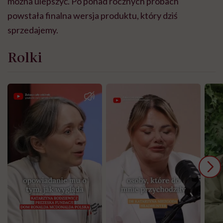
można ulepszyć. Po ponad rocznych próbach
powstała finalna wersja produktu, który dziś
sprzedajemy.
Rolki