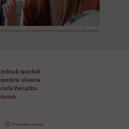
ch skrytykowana. Środowisko medyczne podzielone, planowane
 jednak spotkał
gopedów obawia
iciele Związku
eżnień
Przeczytasz w 4 min