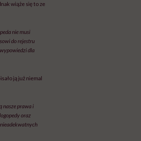
nak wiąże się to ze
opeda nie musi
owi do rejestru
 wypowiedzi dla
sało ją już niemal
ą nasze prawa i
logopedy oraz
o nieadekwatnych