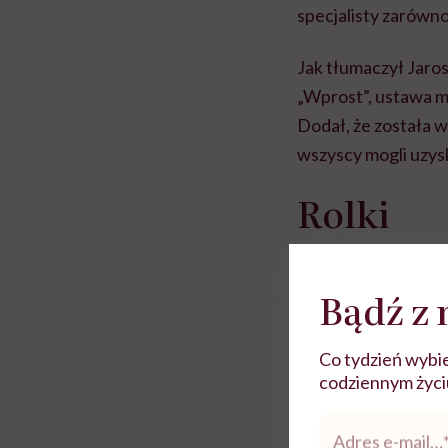
specjalisty zarówn
Jak tłumaczył Jaro
„Wprost”, ustawa 
Dodał, że została 
wszyscy mogli uzys
Rolki
Bądź z 
Co tydzień wybie
codziennym życiu.
Adres
e-