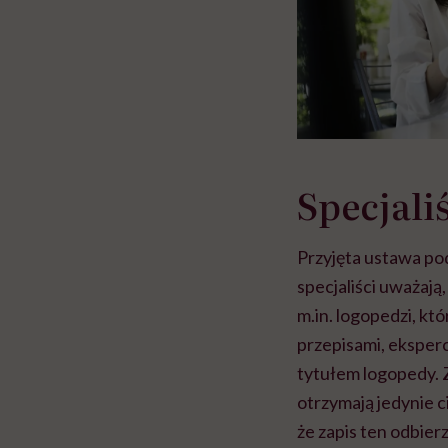
Specjali
Przyjęta ustawa po
specjaliści uważają
m.in. logopedzi, kt
przepisami, eksper
tytułem logopedy. Z
otrzymają jedynie 
że zapis ten odbier