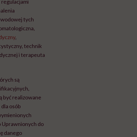
 regulacjami
alenia
awodowej tych
tomatologiczna,
dyczny
,
tystyczny, technik
dycznej i terapeuta
órych są
fikacyjnych,
ą być realizowane
 dla osób
 wymienionych
b Uprawnionych do
ję danego