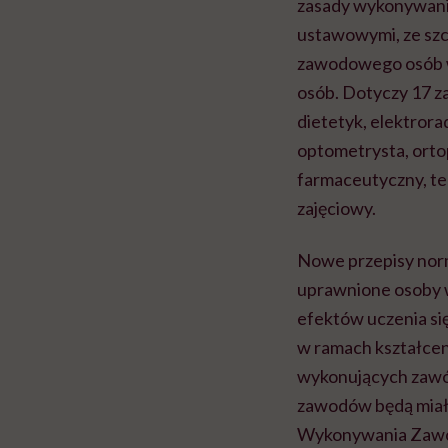
zasady wykonywania
ustawowymi, ze sz
zawodowego osób w
osób. Dotyczy 17 za
dietetyk, elektrora
optometrysta, ortop
farmaceutyczny, tec
zajęciowy.
Nowe przepisy nor
uprawnione osoby 
efektów uczenia si
w ramach kształcen
wykonujących zawó
zawodów będą miał
Wykonywania Zawod