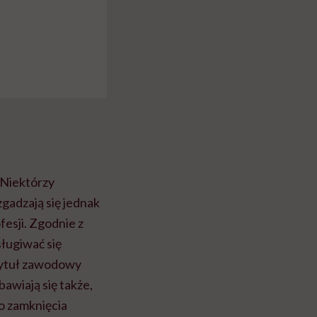
 Niektórzy
zgadzają się jednak
fesji. Zgodnie z
ługiwać się
 tytuł zawodowy
awiają się także,
do zamknięcia