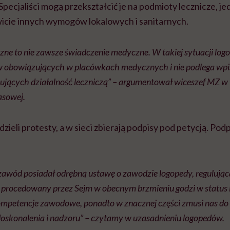
pecjaliści mogą przekształcić je na podmioty lecznicze, jed
icie innych wymogów lokalowych i sanitarnych.
ne to nie zawsze świadczenie medyczne. W takiej sytuacji log
 obowiązujących w placówkach medycznych i nie podlega wpis
ących działalność leczniczą” – argumentował wiceszef MZ w
asowej.
ieli protesty, a w sieci zbierają podpisy pod petycją. Podpi
zawód posiadał odrębną ustawę o zawodzie logopedy, regulując
t procedowany przez Sejm w obecnym brzmieniu godzi w status 
ompetencje zawodowe, ponadto w znacznej części zmusi nas d
doskonalenia i nadzoru” – czytamy w uzasadnieniu logopedów.