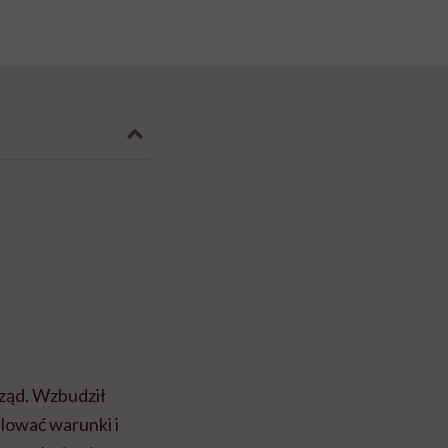
rząd. Wzbudził
lować warunki i