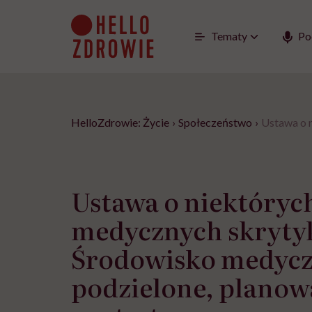
Go
to
content
Tematy
Po
HelloZdrowie: Życie
›
Społeczeństwo
›
Ustawa o 
Ustawa o niektóryc
medycznych skryty
Środowisko medyc
podzielone, planow