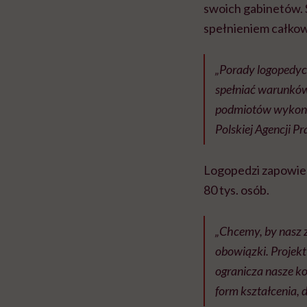
swoich gabinetów. S
spełnieniem całkow
„Porady logopedycz
spełniać warunków
podmiotów wykonuj
Polskiej Agencji Pr
Logopedzi zapowiedz
80 tys. osób.
„Chcemy, by nasz 
obowiązki. Projek
ogranicza nasze k
form kształcenia, 