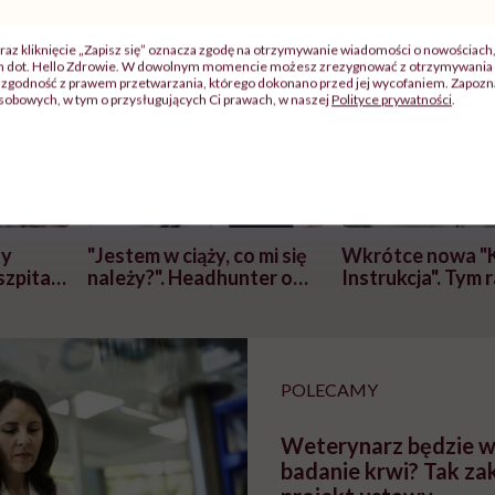
raz kliknięcie „Zapisz się” oznacza zgodę na otrzymywanie wiadomości o nowościach
ch dot. Hello Zdrowie. W dowolnym momencie możesz zrezygnować z otrzymywania 
zgodność z prawem przetwarzania, którego dokonano przed jej wycofaniem. Zapoznaj
sobowych, w tym o przysługujących Ci prawach, w naszej
Polityce prywatności
.
j
zy
"Jestem w ciąży, co mi się
Wkrótce nowa "
szpitalu
należy?". Headhunter o
Instrukcja". Tym 
szkadzać
zmianie pokoleniowej u
atakach paniki. Z
tylko
kobiet w ciąży na rynku
warsztat pacjen
braźni"
pracy
ekspercki
POLECAMY
Weterynarz będzie 
badanie krwi? Tak z