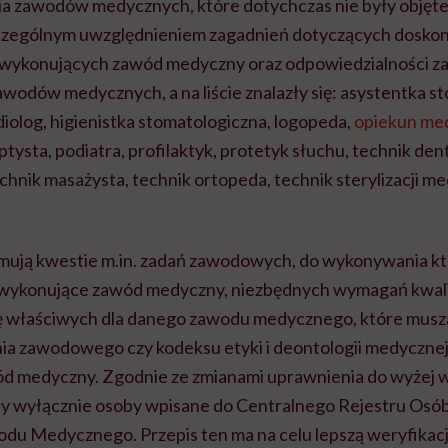
 zawodów medycznych, które dotychczas nie były objęte
czególnym uwzględnieniem zagadnień dotyczących doskon
ykonujących zawód medyczny oraz odpowiedzialności z
wodów medycznych, a na liście znalazły się: asystentka s
diolog, higienistka stomatologiczna, logopeda,
opiekun me
tysta, podiatra, profilaktyk, protetyk słuchu, technik den
hnik masażysta, technik ortopeda, technik sterylizacji me
mują kwestie m.in. zadań zawodowych, do wykonywania kt
wykonujące zawód medyczny, niezbędnych wymagań kwali
ę właściwych dla danego zawodu medycznego, które musz
ia zawodowego czy kodeksu etyki i deontologii medycznej
d medyczny. Zgodnie ze zmianami uprawnienia do wyżej
y wyłącznie osoby wpisane do Centralnego Rejestru Osó
u Medycznego. Przepis ten ma na celu lepszą weryfikac