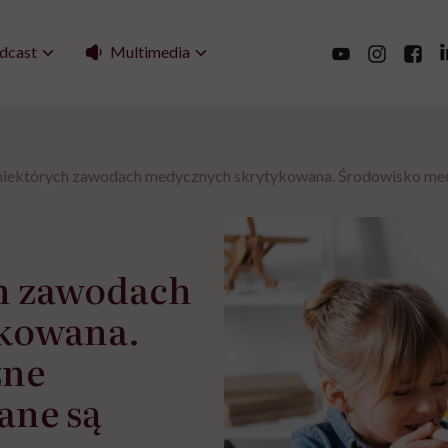
Multimedia
dcast
niektórych zawodach medycznych skrytykowana. Środowisko medy
h zawodach
kowana.
zne
ane są