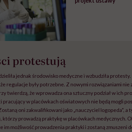
projekt ustawy
ści protestują
dzieliła jednak środowisko medyczne i wzbudziła protesty.
, że regulacje były potrzebne. Z nowymi rozwiązaniami nie 
órzy twierdzą, że wprowadza ona sztuczny podział w ich pro
ci pracujący w placówkach oświatowych nie będą mogli pos
ostaną oni zakwalifikowani jako „nauczyciel logopeda”, a
ci, którzy prowadzą praktykę w placówkach medycznych. Ob
ze im możliwość prowadzenia praktyki i zostaną zmuszeni 