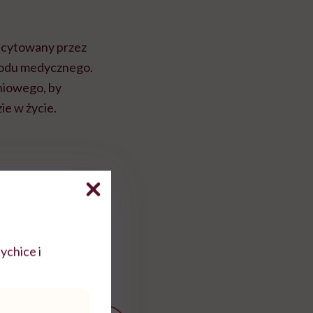
a cytowany przez
wodu medycznego.
niowego, by
e w życie.
ychice i