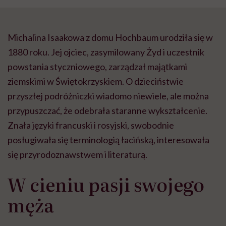
Michalina Isaakowa z domu Hochbaum urodziła się w
1880 roku. Jej ojciec, zasymilowany Żyd i uczestnik
powstania styczniowego, zarządzał majątkami
ziemskimi w Świętokrzyskiem. O dzieciństwie
przyszłej podróżniczki wiadomo niewiele, ale można
przypuszczać, że odebrała staranne wykształcenie.
Znała języki francuski i rosyjski, swobodnie
posługiwała się terminologią łacińską, interesowała
się przyrodoznawstwem i literaturą.
W cieniu pasji swojego
męża