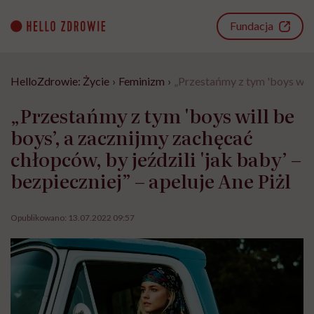
Go
to
Fundacja
content
HelloZdrowie: Życie
›
Feminizm
›
„Przestańmy z tym 'boys will 
„Przestańmy z tym 'boys will be
boys’, a zacznijmy zachęcać
chłopców, by jeździli 'jak baby’ –
bezpieczniej” – apeluje Ane Piżl
Opublikowano:
13.07.2022 09:57