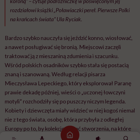
koroną”
– cytuje podróżniczkę w poświęconym jej
rozdziałowi książki „Poławiaczki pereł. Pierwsze Polki
na krańcach świata” Ula Ryciak.
Bardzo szybko nauczyła się jeździć konno, wiosłować,
a nawet posługiwać się bronią. Miejscowi zaczęli
traktować ją z mieszaniną zdumienia i szacunku.
Wśród polskich osadników szybko stała się postacią
znaną i szanowaną. Według relacji pisarza
Mieczysława Lepeckiego, który eksplorował Paranę
prawie dekadę później, wieści o „uczonej łowczyni
motyli” rozchodziły się po puszczy niczym legenda.
Kobiety i dziewczęta miały widzieć w niej kogoś niemal
nie z tego świata, osobę, która przybyła z odległej
Europy po to, by kolekcjonować stworzenia, na które
Strona główna
nikt wcześniej nie zwracał uwagi: