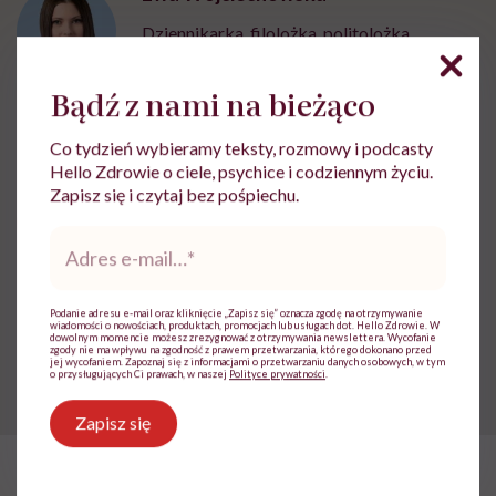
Dziennikarka, filolożka, politolożka,
reportażystka. Pisze, od kiedy pamięta, a w
międzyczasie lubi słuchać i obserwować
Bądź z nami na bieżąco
innych
Zobacz profil
Co tydzień wybieramy teksty, rozmowy i podcasty
Hello Zdrowie o ciele, psychice i codziennym życiu.
Zapisz się i czytaj bez pośpiechu.
Udostępnij
Adres
e-
mail
*
Powiązane tematy:
Podanie adresu e-mail oraz kliknięcie „Zapisz się” oznacza zgodę na otrzymywanie
wiadomości o nowościach, produktach, promocjach lub usługach dot. Hello Zdrowie. W
dowolnym momencie możesz zrezygnować z otrzymywania newslettera. Wycofanie
zgody nie ma wpływu na zgodność z prawem przetwarzania, którego dokonano przed
Kobiety
mężczyzna
jej wycofaniem. Zapoznaj się z informacjami o przetwarzaniu danych osobowych, w tym
o przysługujących Ci prawach, w naszej
Polityce prywatności
.
Zapisz się