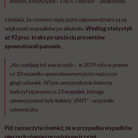
mln km, a mężczyźni– 1 na 4,7 mln km” – podkreśliła.
I dodała, że również mężczyźni odpowiedzialni są za
większość wypadków po alkoholu.
Według statystyk
aż 92 proc. kraks po spożyciu procentów
spowodowali panowie.
„No i zabijają też więcej osób – 'w 2019 roku w prawie
co 10 wypadku spowodowanym przez mężczyzn
ginął człowiek. W tym samym okresie śmiercią
kończył się prawie co 23 wypadek, którego
sprawczyniami były kobiety’ (PAP)” – wyjaśniła
ratowniczka.
Piżl zaznaczyła również, że w przypadku wypadków
pieszych również przodują mężczyźni.