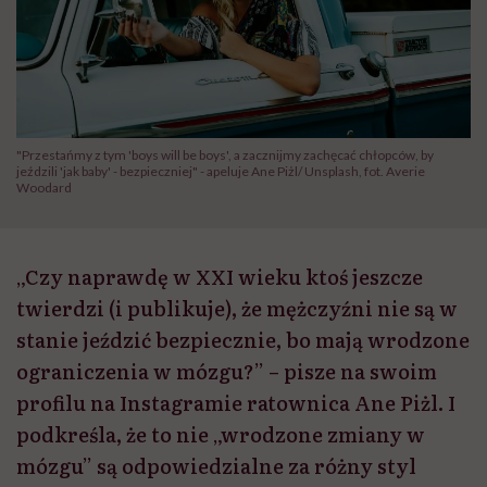
"Przestańmy z tym 'boys will be boys', a zacznijmy zachęcać chłopców, by
jeździli 'jak baby' - bezpieczniej" - apeluje Ane Piżl/ Unsplash, fot. Averie
Woodard
„Czy naprawdę w XXI wieku ktoś jeszcze
twierdzi (i publikuje), że mężczyźni nie są w
stanie jeździć bezpiecznie, bo mają wrodzone
ograniczenia w mózgu?” – pisze na swoim
profilu na Instagramie ratownica Ane Piżl. I
podkreśla, że to nie „wrodzone zmiany w
mózgu” są odpowiedzialne za różny styl