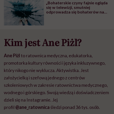
„Bohaterskie czyny fajnie ogląda
się w telewizji, smutniej
odprowadza się bohaterów na
cmentarze” – pisze ratownik
medyczny
Kim jest Ane Piżl?
Ane Piżl
to ratownica medyczna, edukatorka,
promotorka kultury równości i języka inkluzywnego,
który nikogo nie wyklucza. Aktywistka. Jest
założycielką i szefową jednego z centrów
szkoleniowych w zakresie ratownictwa medycznego,
wodnego i górskiego. Swoją wiedzą i doświadczeniem
dzieli się na Instagramie. Jej
profil
@ane_ratownica
śledzi ponad 36 tys. osób.