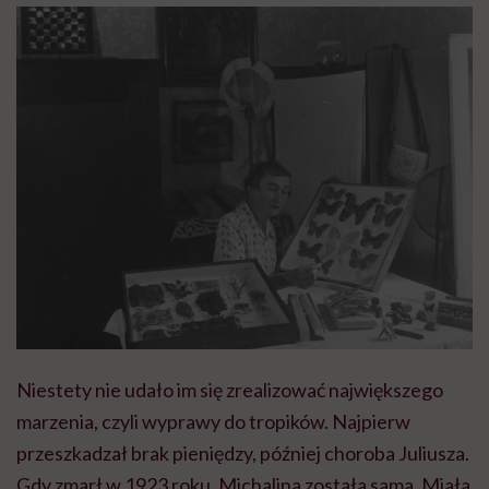
Niestety nie udało im się zrealizować największego
marzenia, czyli wyprawy do tropików. Najpierw
przeszkadzał brak pieniędzy, później choroba Juliusza.
Gdy zmarł w 1923 roku, Michalina została sama. Miała