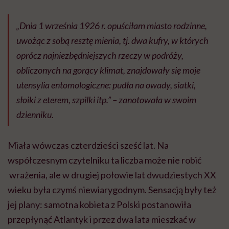
„Dnia 1 września 1926 r. opuściłam miasto rodzinne,
uwożąc z sobą resztę mienia, tj. dwa kufry, w których
oprócz najniezbędniejszych rzeczy w podróży,
obliczonych na gorący klimat, znajdowały się moje
utensylia entomologiczne: pudła na owady, siatki,
słoiki z eterem, szpilki itp.”
– zanotowała w swoim
dzienniku.
Miała wówczas czterdzieści sześć lat. Na
współczesnym czytelniku ta liczba może nie robić
wrażenia, ale w drugiej połowie lat dwudziestych XX
wieku była czymś niewiarygodnym. Sensacją były też
jej plany: samotna kobieta z Polski postanowiła
przepłynąć Atlantyk i przez dwa lata mieszkać w