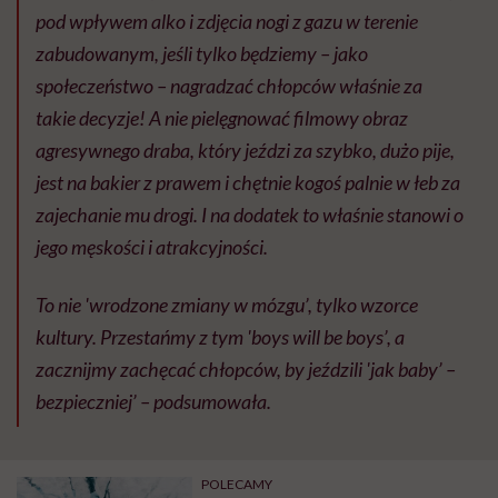
pod wpływem alko i zdjęcia nogi z gazu w terenie
zabudowanym, jeśli tylko będziemy – jako
społeczeństwo – nagradzać chłopców właśnie za
takie decyzje! A nie pielęgnować filmowy obraz
agresywnego draba, który jeździ za szybko, dużo pije,
jest na bakier z prawem i chętnie kogoś palnie w łeb za
zajechanie mu drogi. I na dodatek to właśnie stanowi o
jego męskości i atrakcyjności.
To nie 'wrodzone zmiany w mózgu’, tylko wzorce
kultury. Przestańmy z tym 'boys will be boys’, a
zacznijmy zachęcać chłopców, by jeździli 'jak baby’ –
bezpieczniej’ – podsumowała.
POLECAMY