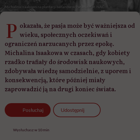
Michalina Isaakowa na plantacji bananów w Paranie /fot. NAC
P
okazała, że pasja może być ważniejsza od
wieku, społecznych oczekiwań i
ograniczeń narzucanych przez epokę.
Michalina Isaakowa w czasach, gdy kobiety
rzadko trafiały do środowisk naukowych,
zdobywała wiedzę samodzielnie, z uporem i
konsekwencją, które później miały
zaprowadzić ją na drugi koniec świata.
Udostępnij
Posłuchaj
Wysłuchasz w 10 min