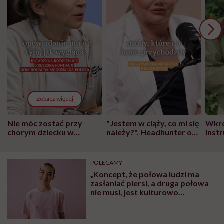
Zobacz więcej
Nie móc zostać przy
"Jestem w ciąży, co mi się
Wkró
chorym dziecku w
należy?". Headhunter o
Inst
szpitalu to tortura.
zmianie pokoleniowej u
atak
"Przeszkadzać w tym
kobiet w ciąży na rynku
wars
może chyba tylko
pracy
eksp
POLECAMY
głupota i brak
„Koncept, że połowa ludzi ma
wyobraźni"
zasłaniać piersi, a druga połowa
nie musi, jest kulturowo
odjechany” – podkreśla Ane Piżl