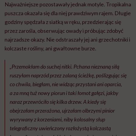
Najważniejsze pozostawały jednak motyle. Tropikalna
puszcza okazała się dla niej prawdziwym rajem. Długie
godziny spędzała z siatką w ręku, przedzierając się
przez zarośla, obserwując owady i próbując zdobyć
najrzadsze okazy. Nie odstraszały jej ani grzechotniki i
kolczaste rośliny, ani gwałtowne burze.
„
Przemokłam do suchej nitki. Pchana nieznaną siłą
ruszyłam naprzód przez zalaną ścieżkę, poślizgując się
co chwila, biegłam, nie widząc przystani ani oparcia,
a za mną tuż nowy piorun i taki łomot gałęzi, jakby
naraz przewróciło się kilka drzew. A kiedy się
obejrzałam przerażona, ujrzałam olbrzymi pinior
wyrywany z korzeniami, niby kolosalny słup
telegraficzny uwieńczony rozłożystą kolczastą