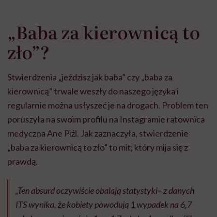
„Baba za kierownicą to
zło”?
Stwierdzenia „jeździsz jak baba” czy „baba za
kierownicą” trwale weszły do naszego języka i
regularnie można usłyszeć je na drogach. Problem ten
poruszyła na swoim profilu na Instagramie ratownica
medyczna Ane Piżl. Jak zaznaczyła, stwierdzenie
„baba za kierownicą to zło” to mit, który mija się z
prawdą.
„Ten absurd oczywiście obalają statystyki– z danych
ITS wynika, że kobiety powodują 1 wypadek na 6,7