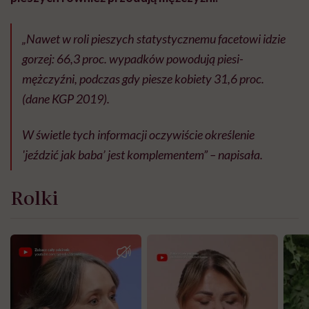
„Nawet w roli pieszych statystycznemu facetowi idzie
gorzej: 66,3 proc. wypadków powodują piesi-
mężczyźni, podczas gdy piesze kobiety 31,6 proc.
(dane KGP 2019).
W świetle tych informacji oczywiście określenie
'jeździć jak baba’ jest komplementem” – napisała.
Rolki