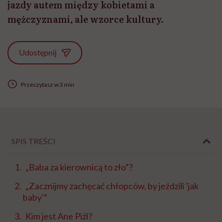
jazdy autem między kobietami a
mężczyznami, ale wzorce kultury.
Udostępnij
Przeczytasz w 3 min
SPIS TREŚCI
„Baba za kierownicą to zło”?
„Zacznijmy zachęcać chłopców, by jeździli 'jak
baby'”
Kim jest Ane Piżl?