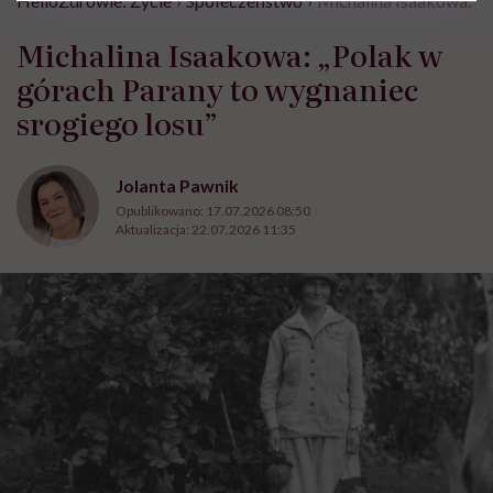
HelloZdrowie: Życie
›
Społeczeństwo
›
Michalina Isaakowa: „P
Michalina Isaakowa: „Polak w
górach Parany to wygnaniec
srogiego losu”
Jolanta Pawnik
Opublikowano:
17.07.2026 08:50
Aktualizacja:
22.07.2026 11:35