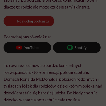
szpitalach, o potrzebie bliskości, komunikacji i o tym,
dlaczego rodzic nie może czuć się tam jak intruz.
Posłuchaj
podcastu
Posłuchaj nas również na:
YouTube
Spotify
To również rozmowa o bardzo konkretnych
rozwiązaniach, które zmieniają polskie szpitale:
Domach Ronalda McDonalda, pokojach rodzinnych i
tysiącach łóżek dla rodziców, dzięki którym opieka nad
dzieckiem staje się bardziej ludzka. Bo kiedy choruje
dziecko, wsparcia potrzebuje cała rodzina.