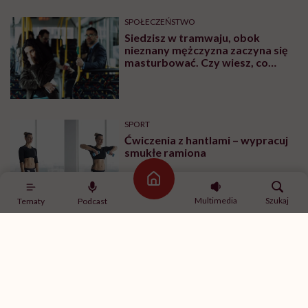
SPOŁECZEŃSTWO
Siedzisz w tramwaju, obok
nieznany mężczyzna zaczyna się
masturbować. Czy wiesz, co
robić?
SPORT
Ćwiczenia z hantlami – wypracuj
smukłe ramiona
Strona główna
Multimedia
Szukaj
Tematy
Podcast
MINDFULNESS
„Jestem w związku, ale mam
ochotę romansować z innymi”.
Rozmawiamy o tym z
psychologiem