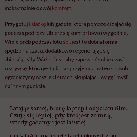
maksymalnie o swój
komfort
.
Przygotuj
książkę
lub gazetę, która pomoże ci zająć się
podczas podróży. Ubierz się komfortowo i wygodnie.
Wiele osób podczas lotu
śpi
, jest to dobra forma
spędzenia czasu, dodatkowo regenerując się i
zbierając siły. Ważne jest, aby zapewnić sobie czas i
rozrywkę, która jest dla nas przyjemna, w ten sposób
ograniczymy nasz lęk i strach, skupiając uwagę i myśli
na innym punkcie.
Latając samej, biorę laptop i odpalam film.
Czuję się lepiej, gdy ktoś jest ze mną,
wtedy gadamy i jest łatwiej
napisała Alicja na jednej z facebookowych grup