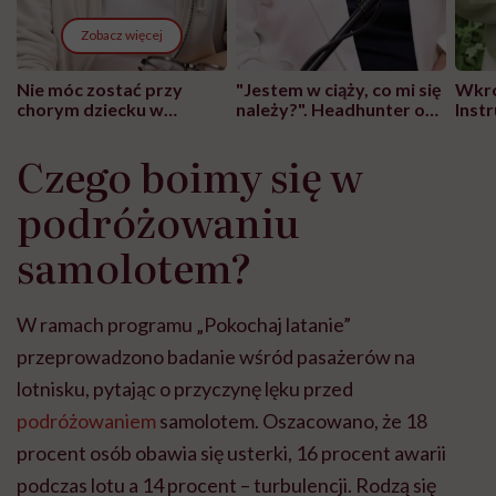
Zobacz więcej
Nie móc zostać przy
"Jestem w ciąży, co mi się
Wkró
chorym dziecku w
należy?". Headhunter o
Inst
szpitalu to tortura.
zmianie pokoleniowej u
atak
"Przeszkadzać w tym
kobiet w ciąży na rynku
wars
Czego boimy się w
może chyba tylko
pracy
eksp
głupota i brak
podróżowaniu
wyobraźni"
samolotem?
W ramach programu „Pokochaj latanie”
przeprowadzono badanie wśród pasażerów na
lotnisku, pytając o przyczynę lęku przed
podróżowaniem
samolotem. Oszacowano, że 18
procent osób obawia się usterki, 16 procent awarii
podczas lotu a 14 procent – turbulencji. Rodzą się