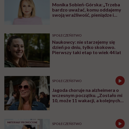
Monika Sobień-Górska: „Trzeba
bardzo uważać, komu oddajemy
swoją wrażliwość, pieniądze i
zaufanie”
SPOŁECZEŃSTWO
Naukowcy: nie starzejemy się
dzień po dniu, tylko skokowo.
Pierwszy taki etap to wiek 44 lat
SPOŁECZEŃSTWO
Jagoda choruje na alzheimera o
wczesnym początku. „Zostało mi
10, może 11 wakacji, a kolejnych
nie będę już świadoma”
MATERIAŁY PROMOCYJNE
SPOŁECZEŃSTWO