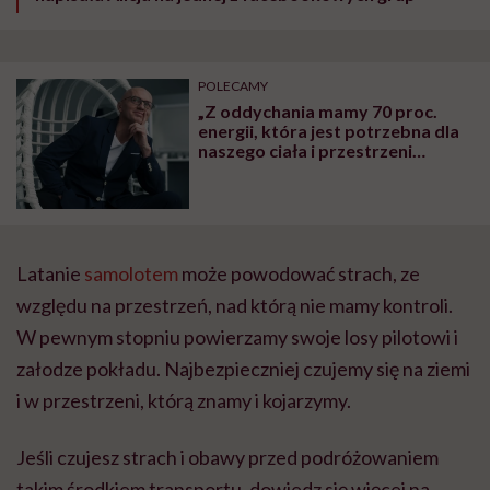
POLECAMY
„Z oddychania mamy 70 proc.
energii, która jest potrzebna dla
naszego ciała i przestrzeni
emocjonalnej”. Rozmowa z
coachem oddechem
Latanie
samolotem
może powodować strach, ze
względu na przestrzeń, nad którą nie mamy kontroli.
W pewnym stopniu powierzamy swoje losy pilotowi i
załodze pokładu. Najbezpieczniej czujemy się na ziemi
i w przestrzeni, którą znamy i kojarzymy.
Jeśli czujesz strach i obawy przed podróżowaniem
takim środkiem transportu, dowiedz się więcej na