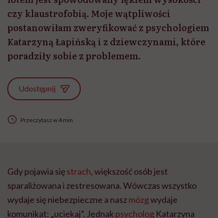
czy klaustrofobią. Moje wątpliwości
postanowiłam zweryfikować z psychologiem
Katarzyną Łapińską i z dziewczynami, które
poradziły sobie z problemem.
Udostępnij
Przeczytasz w 4 min
Gdy pojawia się
strach
, większość osób jest
sparaliżowana i zestresowana. Wówczas wszystko
wydaje się niebezpieczne a nasz
mózg
wydaje
komunikat: „uciekaj”. Jednak
psycholog
Katarzyna