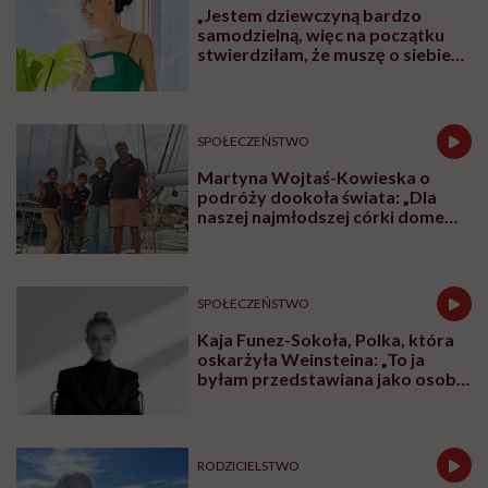
„Jestem dziewczyną bardzo
samodzielną, więc na początku
stwierdziłam, że muszę o siebie
zadbać”. Emilia Pobiedzińska o
słodko-gorzkim doświadczeniu
menopauzy
SPOŁECZEŃSTWO
Martyna Wojtaś-Kowieska o
podróży dookoła świata: „Dla
naszej najmłodszej córki domem
jest jacht. Miała dwa latka, kiedy
wypływaliśmy w rejs”
SPOŁECZEŃSTWO
Kaja Funez-Sokoła, Polka, która
oskarżyła Weinsteina: „To ja
byłam przedstawiana jako osoba,
która musi się bronić”
RODZICIELSTWO