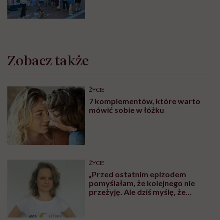
Festival w Jastarni!
Zobacz także
ŻYCIE
7 komplementów, które warto
mówić sobie w łóżku
ŻYCIE
„Przed ostatnim epizodem
pomyślałam, że kolejnego nie
przeżyję. Ale dziś myślę, że
przeżyję, tylko wcześniej pójdę
po pomoc”. Alicja o wychodzeniu z
depresji