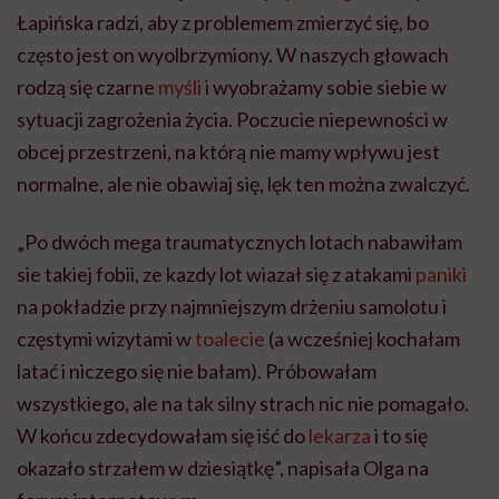
Łapińska radzi, aby z problemem zmierzyć się, bo
często jest on wyolbrzymiony. W naszych głowach
rodzą się czarne
myśli
i wyobrażamy sobie siebie w
sytuacji zagrożenia życia. Poczucie niepewności w
obcej przestrzeni, na którą nie mamy wpływu jest
normalne, ale nie obawiaj się, lęk ten można zwalczyć.
„Po dwóch mega traumatycznych lotach nabawiłam
sie takiej fobii, ze kazdy lot wiazał się z atakami
paniki
na pokładzie przy najmniejszym drżeniu samolotu i
częstymi wizytami w
toalecie
(a wcześniej kochałam
latać i niczego się nie bałam). Próbowałam
wszystkiego, ale na tak silny strach nic nie pomagało.
W końcu zdecydowałam się iść do
lekarza
i to się
okazało strzałem w dziesiątkę”, napisała Olga na