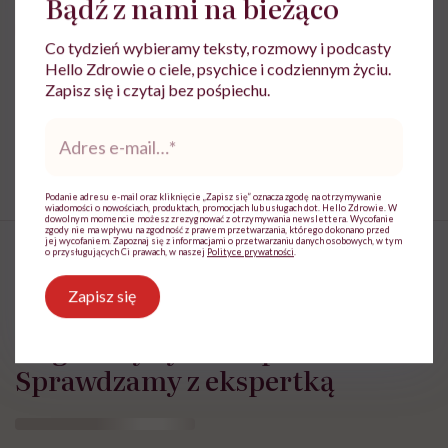
Bądź z nami na bieżąco
Udostępnij
Co tydzień wybieramy teksty, rozmowy i podcasty
Hello Zdrowie o ciele, psychice i codziennym życiu.
Zapisz się i czytaj bez pośpiechu.
Powiązane tematy:
Adres
e-
leki
Strach
mail
*
Podanie adresu e-mail oraz kliknięcie „Zapisz się” oznacza zgodę na otrzymywanie
wiadomości o nowościach, produktach, promocjach lub usługach dot. Hello Zdrowie. W
dowolnym momencie możesz zrezygnować z otrzymywania newslettera. Wycofanie
zgody nie ma wpływu na zgodność z prawem przetwarzania, którego dokonano przed
jej wycofaniem. Zapoznaj się z informacjami o przetwarzaniu danych osobowych, w tym
o przysługujących Ci prawach, w naszej
Polityce prywatności
.
Zapisz się
„Bój się i rób” to wyświechtany
slogan czy życiowa prawda?
Sprawdzamy z ekspertką