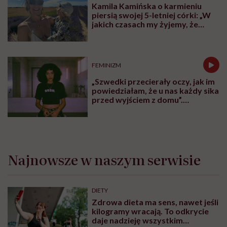
Kamila Kamińska o karmieniu
piersią swojej 5-letniej córki: „W
jakich czasach my żyjemy, że
naturalne sprawy musimy
normalizować?”
FEMINIZM
„Szwedki przecierały oczy, jak im
powiedziałam, że u nas każdy sika
przed wyjściem z domu”.
Architektka o „smyczy
moczowej”
Najnowsze w naszym serwisie
DIETY
Zdrowa dieta ma sens, nawet jeśli
kilogramy wracają. To odkrycie
daje nadzieję wszystkim