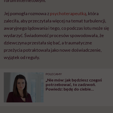
forum internetowym.
Jej pomogła rozmowa z
psychoterapeutką
, która
zaleciła, aby przeczytała więcej na temat turbulencji,
awaryjnego lądowania i tego, co podczas lotu może się
wydarzyć. Świadomość procesów spowodowała, że
dziewczyna przestała się bać, a traumatyczne
przeżycia potraktowała jako nowe doświadczenie,
wyjątek od reguły.
POLECAMY
„Nie mów: jak będziesz czegoś
potrzebować, to zadzwoń.
Powiedz: będę do ciebie
dzwonić”. Psycholog o wsparciu w
żałobie