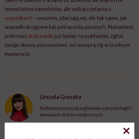
temat lotów samolotów, ale unikaj czytania o
wypadkach
– owszem, zdarzają się, ale tak samo, jak
wypadki drogowe lub potrącenia pieszych. Natomiast,
jeśli masz
atak paniki
już będąc na pokładzie, zgłoś
swoje obawy personelowi, oni wesprą cię w trudnym
momencie.
Urszula Gruszka
Redaktorka pisząca głównie o psychologii i
tematach stricte medycznych
Zobacz profil