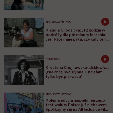
walczącym z efektem jo-jo
SPOŁECZEŃSTWO
Klaudia Grodzicka: „12 godzin w
podróży dla pół minuty leczenia.
Jeśli ktoś mnie pyta, czy cały ten
trud ma sens, bez wahania
odpowiadam: 'tak’”
FEMINIZM
Krystyna Chojnowska-Liskiewicz:
„Nie chcę być słynna. Chciałam
tylko być pierwsza”
SPOŁECZEŃSTWO
Kolejna edycja najpiękniejszego
festiwalu w Polsce już niebawem.
Spotkajmy się na All Inclusive Film