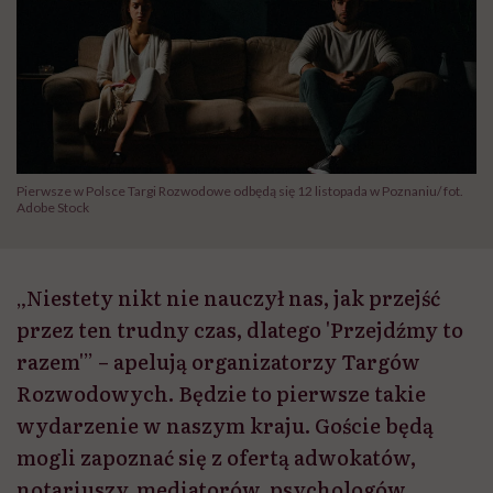
Pierwsze w Polsce Targi Rozwodowe odbędą się 12 listopada w Poznaniu/ fot.
Adobe Stock
„Niestety nikt nie nauczył nas, jak przejść
przez ten trudny czas, dlatego 'Przejdźmy to
razem'” – apelują organizatorzy Targów
Rozwodowych. Będzie to pierwsze takie
wydarzenie w naszym kraju. Goście będą
mogli zapoznać się z ofertą adwokatów,
notariuszy, mediatorów, psychologów,