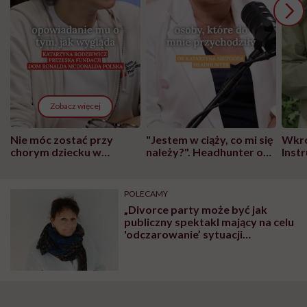
Zobacz więcej
Nie móc zostać przy
"Jestem w ciąży, co mi się
Wkró
chorym dziecku w
należy?". Headhunter o
Inst
szpitalu to tortura.
zmianie pokoleniowej u
atak
"Przeszkadzać w tym
kobiet w ciąży na rynku
wars
może chyba tylko
pracy
eksp
POLECAMY
głupota i brak
„Divorce party może być jak
wyobraźni"
publiczny spektakl mający na celu
'odczarowanie’ sytuacji
społecznie uznawanej za
porażkę”. O tym, czy rozwód
zawsze musi oznaczać traumę,
mówi socjolog prof. Mariola
Bieńko