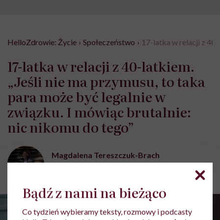
HelloZdrowie: Życie
›
Społeczeństwo
›
17-latka w relacji z 40
17-latka w relacji z 40-latkiem.
„Jeśli nie ma przymusu, to taka
para może być legalnie w
związku. I mówiąc brutalnie:
nic nikomu do tego”
Magdalena Tereszczuk-Brach
Opublikowano:
15.07.2026 08:51
Aktualizacja:
21.07.2026 18:39
Bądź z nami na bieżąco
Co tydzień wybieramy teksty, rozmowy i podcasty