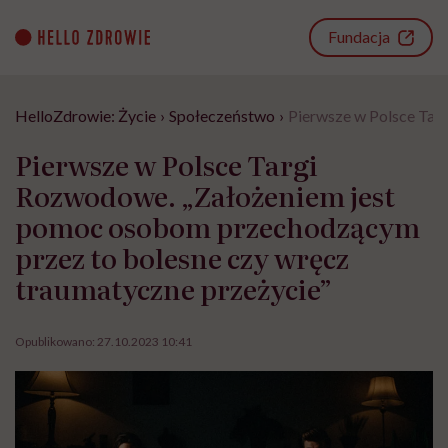
Go
to
Fundacja
content
HelloZdrowie: Życie
›
Społeczeństwo
›
Pierwsze w Polsce Tar
Pierwsze w Polsce Targi
Rozwodowe. „Założeniem jest
pomoc osobom przechodzącym
przez to bolesne czy wręcz
traumatyczne przeżycie”
Opublikowano:
27.10.2023 10:41