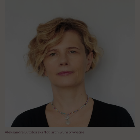
Aleksandra Lutoborska /fot. archiwum prywatne