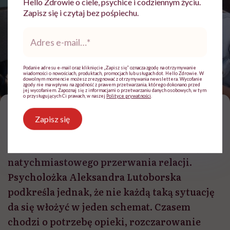
Hello Zdrowie o ciele, psychice i codziennym życiu.
Zapisz się i czytaj bez pośpiechu.
Adres
e-
mail
*
Podanie adresu e-mail oraz kliknięcie „Zapisz się” oznacza zgodę na otrzymywanie
wiadomości o nowościach, produktach, promocjach lub usługach dot. Hello Zdrowie. W
dowolnym momencie możesz zrezygnować z otrzymywania newslettera. Wycofanie
zgody nie ma wpływu na zgodność z prawem przetwarzania, którego dokonano przed
fot. Getty Images, KanaiPixel
jej wycofaniem. Zapoznaj się z informacjami o przetwarzaniu danych osobowych, w tym
o przysługujących Ci prawach, w naszej
Polityce prywatności
.
G
dy bardzo młoda dziewczyna wiąże się
Zapisz się
z dużo starszym mężczyzną, rodzice
często reagują lękiem, złością albo próbą
natychmiastowego przerwania relacji.
Psycholożka Aleksandra Lutoborska
podkreśla jednak, że nie każdą taką sytuację
da się włożyć w jeden schemat. Czasem
chodzi o potrzebę opieki, rozczarowanie