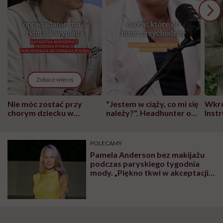
Zobacz więcej
Nie móc zostać przy
"Jestem w ciąży, co mi się
Wkró
chorym dziecku w
należy?". Headhunter o
Inst
szpitalu to tortura.
zmianie pokoleniowej u
atak
"Przeszkadzać w tym
kobiet w ciąży na rynku
wars
może chyba tylko
pracy
eksp
POLECAMY
głupota i brak
Pamela Anderson bez makijażu
wyobraźni"
podczas paryskiego tygodnia
mody. „Piękno tkwi w akceptacji
siebie, niedoskonałości i miłości”
– skomentowała