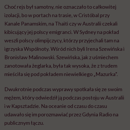
Choć rejs był samotny, nie oznaczało to całkowitej
izolacji, bo w portach na trasie, w Cristóbal przy
Kanale Panamskim, na Thaiti czy w Australii czekali
kibicujący jej polscy emigranci. W Sydney na pokład
weszli polscy olimpijczycy, którzy przyjechali tam na
igrzyska Wspólnoty. Wśród nich byli Irena Szewińska i
Bronisław Malinowski. Szewińska, jak z uśmiechem
zanotowała żeglarka, była tak wysoka, że z trudem
mieściła się pod pokładem niewielkiego „Mazurka”.
Dwukrotnie podczas wyprawy spotkała się ze swoim
mężem, który odwiedził ją podczas postoju w Australii
i w Kapsztadzie. Na oceanie od czasu do czasu
udawało się im porozmawiać przez Gdynia Radio na
publicznym łączu
.