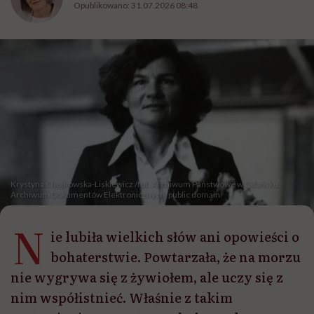
Opublikowano:
31.07.2026 08:48
Krystyna Chojnowska-Liskiewicz /fot. Archiwum Państwowe w Gdańsku,
Archiwum Dokumentów Elektronicznych, public domain
N
ie lubiła wielkich słów ani opowieści o
bohaterstwie. Powtarzała, że na morzu
nie wygrywa się z żywiołem, ale uczy się z
nim współistnieć. Właśnie z takim