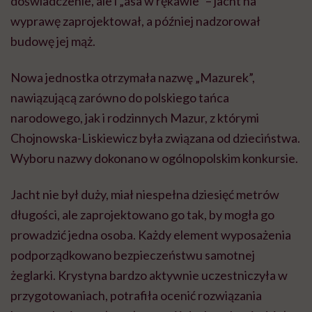
doświadczenie, ale i „asa w rękawie” – jacht na
wyprawę zaprojektował, a później nadzorował
budowę jej mąż.
Nowa jednostka otrzymała nazwę „Mazurek”,
nawiązującą zarówno do polskiego tańca
narodowego, jak i rodzinnych Mazur, z którymi
Chojnowska-Liskiewicz była związana od dzieciństwa.
Wyboru nazwy dokonano w ogólnopolskim konkursie.
Jacht nie był duży, miał niespełna dziesięć metrów
długości, ale zaprojektowano go tak, by mogła go
prowadzić jedna osoba. Każdy element wyposażenia
podporządkowano bezpieczeństwu samotnej
żeglarki. Krystyna bardzo aktywnie uczestniczyła w
przygotowaniach, potrafiła ocenić rozwiązania