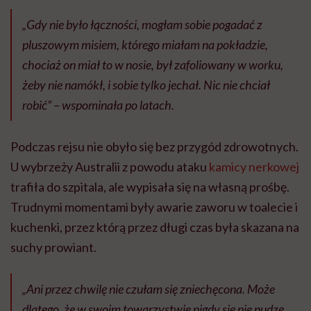
„Gdy nie było łączności, mogłam sobie pogadać z
pluszowym misiem, którego miałam na pokładzie,
chociaż on miał to w nosie, był zafoliowany w worku,
żeby nie namókł, i sobie tylko jechał. Nic nie chciał
robić
” – wspominała po latach.
Podczas rejsu nie obyło się bez przygód zdrowotnych.
U wybrzeży Australii z powodu ataku
kamicy nerkowej
trafiła do szpitala, ale wypisała się na własną prośbę.
Trudnymi momentami były awarie zaworu w toalecie i
kuchenki, przez którą przez długi czas była skazana na
suchy prowiant.
„Ani przez chwilę nie czułam się zniechęcona. Może
dlatego, że w swoim towarzystwie nigdy się nie nudzę.