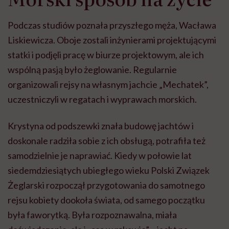
Podczas studiów poznała przyszłego męża, Wacława
Liskiewicza. Oboje zostali inżynierami projektującymi
statki i podjęli pracę w biurze projektowym, ale ich
wspólną pasją było żeglowanie. Regularnie
organizowali rejsy na własnym jachcie „Mechatek”,
uczestniczyli w regatach i wyprawach morskich.
Krystyna od podszewki znała budowę jachtów i
doskonale radziła sobie z ich obsługą, potrafiła też
samodzielnie je naprawiać. Kiedy w połowie lat
siedemdziesiątych ubiegłego wieku Polski Związek
Żeglarski rozpoczął przygotowania do samotnego
rejsu kobiety dookoła świata, od samego początku
była faworytką. Była rozpoznawalna, miała