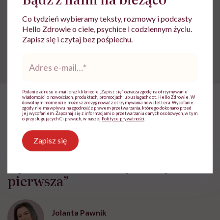
Co tydzień wybieramy teksty, rozmowy i podcasty
Powiązane tematy:
Hello Zdrowie o ciele, psychice i codziennym życiu.
Zapisz się i czytaj bez pośpiechu.
Kobiecość
Makijaż
Samoakceptacja
Adres
e-
mail
*
Podanie adresu e-mail oraz kliknięcie „Zapisz się” oznacza zgodę na otrzymywanie
wiadomości o nowościach, produktach, promocjach lub usługach dot. Hello Zdrowie. W
dowolnym momencie możesz zrezygnować z otrzymywania newslettera. Wycofanie
zgody nie ma wpływu na zgodność z prawem przetwarzania, którego dokonano przed
HelloZdrowie: Życie
›
Feminizm
›
Krystyna Chojnowska-Liskiewi
jej wycofaniem. Zapoznaj się z informacjami o przetwarzaniu danych osobowych, w tym
o przysługujących Ci prawach, w naszej
Polityce prywatności
.
Krystyna Chojnowska-
Zapisz się
Liskiewicz: „Nie chcę być
słynna. Chciałam tylko być
pierwsza”
Jolanta Pawnik