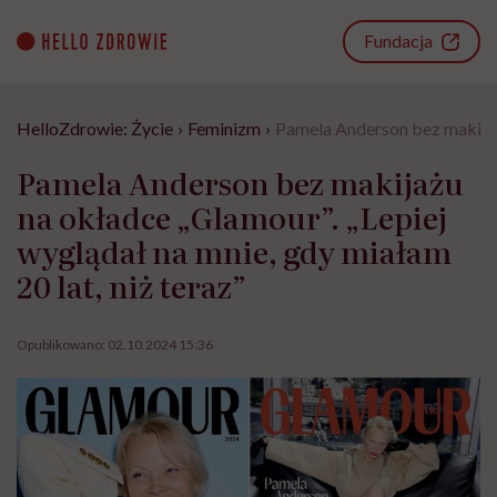
Go
to
Fundacja
content
HelloZdrowie: Życie
›
Feminizm
›
Pamela Anderson bez makijażu
Pamela Anderson bez makijażu
na okładce „Glamour”. „Lepiej
wyglądał na mnie, gdy miałam
20 lat, niż teraz”
Opublikowano:
02.10.2024 15:36