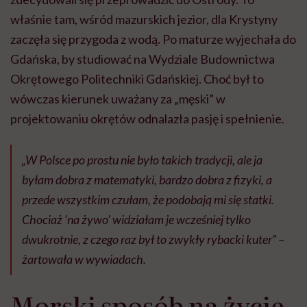
właśnie tam, wśród mazurskich jezior, dla Krystyny
zaczęła się przygoda z wodą. Po maturze wyjechała do
Gdańska, by studiować na Wydziale Budownictwa
Okrętowego Politechniki Gdańskiej. Choć był to
wówczas kierunek uważany za „męski” w
projektowaniu okrętów odnalazła pasję i spełnienie
.
„W Polsce po prostu nie było takich tradycji, ale ja
byłam dobra z matematyki, bardzo dobra z fizyki, a
przede wszystkim czułam, że podobają mi się statki.
Chociaż ‘na żywo’ widziałam je wcześniej tylko
dwukrotnie, z czego raz był to zwykły rybacki kuter”
–
żartowała w wywiadach.
Morski sposób na życie