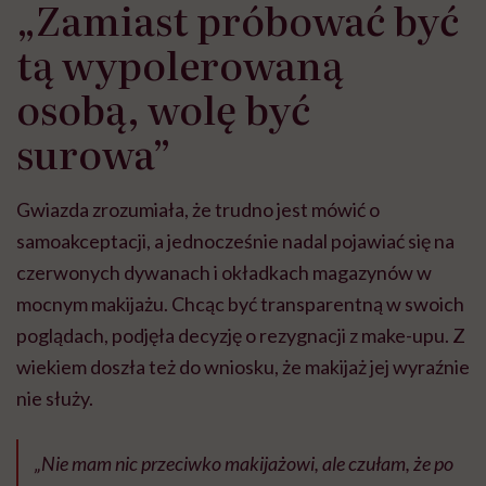
„Zamiast próbować być
tą wypolerowaną
osobą, wolę być
surowa”
Gwiazda zrozumiała, że ​​trudno jest mówić o
samoakceptacji, a jednocześnie nadal pojawiać się na
czerwonych dywanach i okładkach magazynów w
mocnym makijażu. Chcąc być transparentną w swoich
poglądach, podjęła decyzję o rezygnacji z make-upu. Z
wiekiem doszła też do wniosku, że makijaż jej wyraźnie
nie służy.
„Nie mam nic przeciwko makijażowi, ale czułam, że po