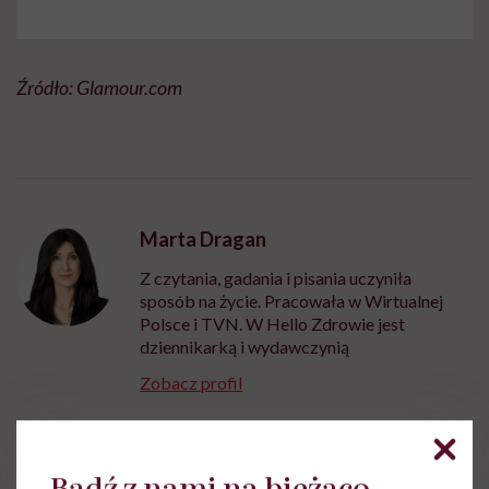
Źródło: Glamour.com
Marta Dragan
Z czytania, gadania i pisania uczyniła
sposób na życie. Pracowała w Wirtualnej
Polsce i TVN. W Hello Zdrowie jest
dziennikarką i wydawczynią
Zobacz profil
Udostępnij
Bądź z nami na bieżąco