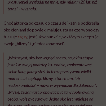
prostu lepiej wyglądał na mnie, gdy miałam 20 lat, niż
teraz” – wyznała.
Choć aktorka od czasu do czasu delikatnie podkreśla
oko cieniami do powiek, maluje usta na czerwono czy
tuszuje
rzęsy
, jest już w punkcie, w którym akceptuje
swoje „blizny” i „niedoskonałości”.
„Ważne jest, aby bez względu na to, na jakim etapie
jesteś w swojej podróży ku urodzie, zaakceptować
siebie taką, jaka jesteś. Ja teraz przeżywam wielki
moment, akceptując blizny, które mam, lub
niedoskonałości” – mówi w wywiadzie dla „Glamour”.
„Myślę, że zamiast próbować być tą wypolerowaną
osobą, wolę być surowa. Jedno oko jest mniejsze od
drugiego, mój nos jest krzywy, moje usta są dziwne.