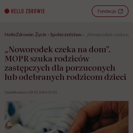
Go
to
Fundacja
content
HelloZdrowie: Życie
›
Społeczeństwo
›
„Noworodek czeka na d
„Noworodek czeka na dom”.
MOPR szuka rodziców
zastępczych dla porzuconych
lub odebranych rodzicom dzieci
Opublikowano:
09.01.2024 15:01