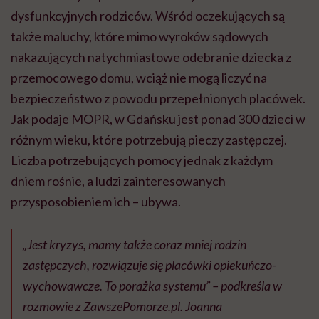
dysfunkcyjnych rodziców. Wśród oczekujących są
także maluchy, które mimo wyroków sądowych
nakazujących natychmiastowe odebranie dziecka z
przemocowego domu, wciąż nie mogą liczyć na
bezpieczeństwo z powodu przepełnionych placówek.
Jak podaje MOPR, w Gdańsku jest ponad 300 dzieci w
różnym wieku, które potrzebują pieczy zastępczej.
Liczba potrzebujących pomocy jednak z każdym
dniem rośnie, a ludzi zainteresowanych
przysposobieniem ich – ubywa.
„Jest kryzys, mamy także coraz mniej rodzin
zastępczych, rozwiązuje się placówki opiekuńczo-
wychowawcze. To porażka systemu” – podkreśla w
rozmowie z ZawszePomorze.pl. Joanna