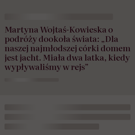
HelloZdrowie: Życie
›
Społeczeństwo
›
Martyna Wojtaś-Kowiesk
Martyna Wojtaś-Kowieska o
podróży dookoła świata: „Dla
naszej najmłodszej córki domem
jest jacht. Miała dwa latka, kiedy
wypływaliśmy w rejs”
Marta Dragan
Opublikowano:
16.07.2026 09:25
Aktualizacja:
16.07.2026 10:18