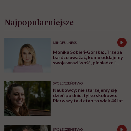
Rodzinka Kowieskich opłynęła świat jachtem Dufour 512 GL o nazwie Donna /
Zdjęcie: archiwum prywatne