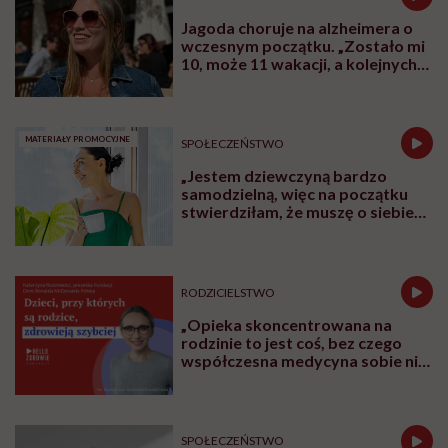
T
a wyprawa kosztowała nas majątek, ale
nagrodą są wspomnienia i ich
unikatowość. To, że mogliśmy na własne oczy
zobaczyć miejsca, o których wcześniej tylko
czytaliśmy, i naprawdę doświadczyć świata:
dotknąć go, powąchać, zanurkować, obcować
z dziką przyrodą. I przekonać się, że ludzie,
niezależnie od szerokości geograficznej, są w
gruncie rzeczy dobrzy – mówi Martyna
Wojtaś-Kowieska, która wraz z mężem i
czwórką dzieci wróciła z czteroletniego
rejsu dookoła świata. W rozmowie, w której
uczestniczyła także jej córka Matylda,
opowiada o tym, jak taka wyprawa zmienia
rodzinę, czego żeglarstwo nauczyło dzieci i
dlaczego powrót na ląd okazał się równie