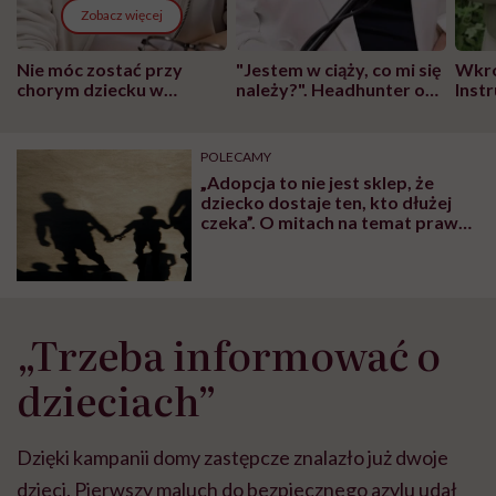
Zobacz więcej
Nie móc zostać przy
"Jestem w ciąży, co mi się
Wkró
chorym dziecku w
należy?". Headhunter o
Inst
szpitalu to tortura.
zmianie pokoleniowej u
atak
"Przeszkadzać w tym
kobiet w ciąży na rynku
wars
może chyba tylko
pracy
eksp
POLECAMY
głupota i brak
„Adopcja to nie jest sklep, że
wyobraźni"
dziecko dostaje ten, kto dłużej
czeka”. O mitach na temat prawa
adopcyjnego i polskich realiach
mówi Izabela Rutkowska
„Trzeba informować o
dzieciach”
Dzięki kampanii domy zastępcze znalazło już dwoje
dzieci. Pierwszy maluch do bezpiecznego azylu udał