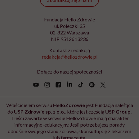
Morze Czerwone – był dla nas niezwykle trudny.
Pojawiło się realne zagrożenie piractwem,
konieczność codziennego meldowania się wojskom
sprzymierzonym, do tego w trakcie naszego rejsu
wybuchł konflikt między Stanami Zjednoczonymi a
Iranem. Czuliśmy się zdani wyłącznie na siebie.
Wcześniej, kiedy wypłynęliśmy z Australii do Indonezji
i byliśmy jeszcze ok. 120 mil od wyspy Flores, spotkała
nas dramatyczna akcja ratunkowa z powodu
pękniętego
woreczka żółciowego
u Maćka.
Dopiero teraz, kiedy jesteśmy już w domu i śpimy we
własnych łóżkach, które się nie bujają, widzimy, przez
co przeszliśmy. I czasami sami nie wierzymy, że to
wszystko wydarzyło się naprawdę. Mamy wrażenie,