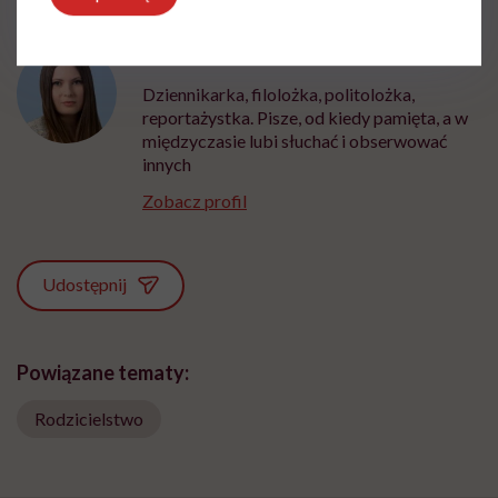
Ewa Wojciechowska
Dziennikarka, filolożka, politolożka,
reportażystka. Pisze, od kiedy pamięta, a w
międzyczasie lubi słuchać i obserwować
innych
Zobacz profil
Udostępnij
Powiązane tematy:
Rodzicielstwo