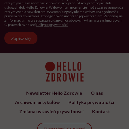
I co im mówicie?
Martyna:
Niczego nie lukrujemy, nie upiększamy.
Chcemy, żeby inni wiedzieli, że z takim marzeniem
wiąże się dużo
stresu
, niewyspania i życia w ciągłej
gotowości. Bo większość ludzi widzi tylko palmy, plaże i
lazurową wodę, a to jest może jeden procent całej
podróży. Reszta to codzienna praca i
odpowiedzialność. Bo na wodzie – nawet wtedy, gdy
wydaje ci się, że jesteś już bezpieczny – wszystko
może zmienić się w jednej chwili. Rzucasz kotwicę,
myślisz, że możesz odetchnąć, bo dzieci śpią na górze,
a nagle w środku nocy rybak wpływa ci w burtę. To
spotkało nas w Malezji.
Ostatni etap podróży – z Tajlandii do Europy przez