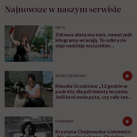
Martyna:
Domem jest dla mnie rodzina. Dom jest tam,
gdzie jesteśmy my wszyscy. Dla Marysi – naszej
najmłodszej córki, która miała dwa latka, kiedy
wypływaliśmy w podróż – domem jest Donna. Jak
wróciliśmy do Siedlec, to ona po bodajże trzech dniach
pytała, kiedy wracamy do domu.
Kochamy podróżować, ale cztery lata bez przyjazdu
do kraju to naprawdę długo. Bardzo tęskniliśmy za
Polską. Planujemy tu trochę zacumować, ale nie
mówimy, że jest ona naszym ostatecznym wyborem.
Po takim czasie człowiek wraca jednak do zupełnie
innej rzeczywistości.