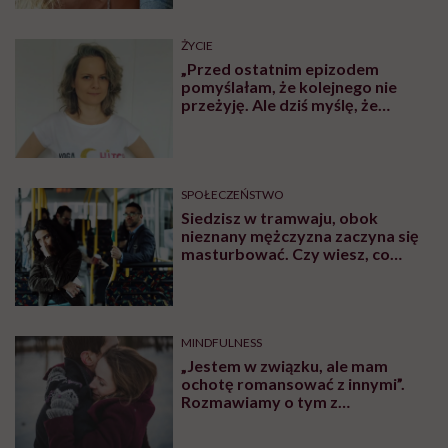
Co najbardziej was zaskoczyło?
Martyna:
Proza życia. Choćby butelkomaty (śmiech).
W drodze powrotnej spotkaliśmy w Grecji polskie
załogi i, uwierz mi, to był jeden z pierwszych tematów,
które poruszyliśmy. Mówili: „Zobaczysz, będziesz
stała w kolejce z butelkami”. Myślałam, że żartują.
Śmiałam się, że mam czwórkę dzieci, więc one będą to
robić. I rzeczywiście, młodzi złapali bakcyla.
Szczególnie Maurycy wywęszył w tym biznes.
Zaskoczeniem było to, jak bardzo zmieniło się przez
ten czas nasze miasto Siedlce. Pierwsze kilka naszych
spacerów wyglądało tak, że co chwilę mówiliśmy:
„tego nie było”, „tutaj coś wybudowali”, „tego też nie
kojarzę”.