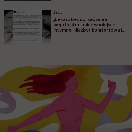
Marysia – najmłodsza pasażerka Donny. Miała dwa latka, kiedy wraz z
rodzicami i rodzeństwem wyruszyła w rejs dookoła świata / Zdjęcie: archiwum
prywatne
Powrót okazał się bardziej wymagający, niż się
spodziewaliście?
Martyna:
Zdecydowanie. Mieszkanie było zniszczone
przez lokatorów – czekał nas remont, wymiana
sprzętów. Do tego urzędy, dokumenty, paszporty
dzieci, badania lekarskie, szkoły. Po czterech latach
trzeba było wszystko organizować od nowa.