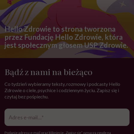
Maciej praktycznie od razu pojechał do Chorwacji
przygotować jacht do sezonu. Ja do niego później
dołączyłam, żeby zająć się porządkami,
odgruzowywaniem wszystkich pomieszczeń.
Musieliśmy wymienić na jachcie całe wyposażenie na
nowo, żeby mógł wystartować z pierwszymi chętnymi
w rejs. Maciej okres wakacji spędzi głównie na Donnie
jako kapitan, bo wiesz, nikt nie pyta o to, jaki jest koszt
takiej wyprawy dookoła świata. W naszym przypadku
pochłonęła ona majątek. Wszyscy się wzbogacali, a my
wydawaliśmy po drodze. Zadłużyliśmy się u rodziny i
przyjaciół, więc robimy wszystko, żeby stanąć na nogi.
Teraz dużo rozmawiamy z ludźmi, którzy planują
podobny rejs i pytają nas, czego mogą się spodziewać.