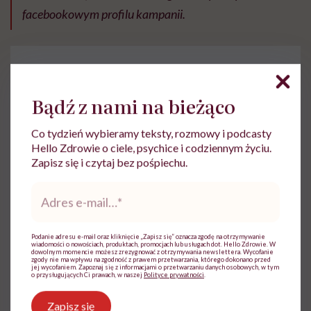
facebookowym profilu kampanii.
Bądź z nami na bieżąco
Do wyświetlenia tego materiału z zewnętrznego
Co tydzień wybieramy teksty, rozmowy i podcasty
serwisu (Instagram, Facebook, YouTube, itp.)
Hello Zdrowie o ciele, psychice i codziennym życiu.
wymagana jest zgoda na pliki cookie.
Zapisz się i czytaj bez pośpiechu.
Zmień ustawienia
Adres
e-
mail
*
Podanie adresu e-mail oraz kliknięcie „Zapisz się” oznacza zgodę na otrzymywanie
wiadomości o nowościach, produktach, promocjach lub usługach dot. Hello Zdrowie. W
dowolnym momencie możesz zrezygnować z otrzymywania newslettera. Wycofanie
zgody nie ma wpływu na zgodność z prawem przetwarzania, którego dokonano przed
jej wycofaniem. Zapoznaj się z informacjami o przetwarzaniu danych osobowych, w tym
o przysługujących Ci prawach, w naszej
Polityce prywatności
.
Zapisz się