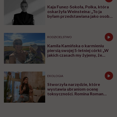
sporym wyzwaniem jak dryfowanie po
oceanie.
Udostępnij
Posłuchaj
Wysłuchasz w 22 min
Marta Dragan: W maju wróciliście do Polski po
czterech latach okrążania kuli ziemskiej jachtem
Dufour 512 GL o nazwie Donna. Odwiedziliście 33
kraje, pokonaliście 40 tys. mil morskich. Czy teraz
możecie powiedzieć, że jesteście w domu? Jak
definiuje się dom po takiej podróży?