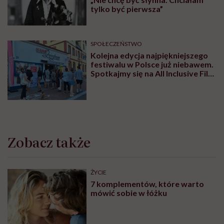
Jacht Kowieskich – Dufour 512 GL o nazwie Donna / Zdjęcie: archiwum
prywatne