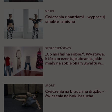
Matylda:
Dla mnie najbardziej wzruszające było
powitanie. Przyszło tyle osób – znajomi, koleżanki ze
szkoły. To było niesamowite, że przez cały ten czas o
nas pamiętali i śledzili naszą podróż.