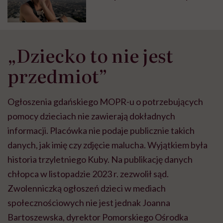
wszyscy są w stanie się z tym
zmierzyć i mu pomóc
„Dziecko to nie jest
przedmiot”
Ogłoszenia gdańskiego MOPR-u o potrzebujących
pomocy dzieciach nie zawierają dokładnych
informacji. Placówka nie podaje publicznie takich
danych, jak imię czy zdjęcie malucha. Wyjątkiem była
historia trzyletniego Kuby. Na publikację danych
chłopca w listopadzie 2023 r. zezwolił sąd.
Zwolenniczką ogłoszeń dzieci w mediach
społecznościowych nie jest jednak Joanna
Bartoszewska, dyrektor Pomorskiego Ośrodka