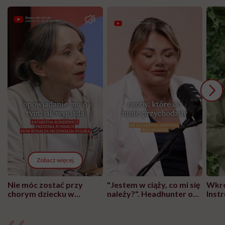
Zobacz więcej
Nie móc zostać przy
"Jestem w ciąży, co mi się
Wkró
chorym dziecku w
należy?". Headhunter o
Inst
szpitalu to tortura.
zmianie pokoleniowej u
atak
"Przeszkadzać w tym
kobiet w ciąży na rynku
wars
może chyba tylko
pracy
eksp