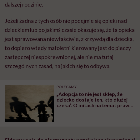
dalszej rodzinie.
Jeżeli żadna z tych osób nie podejmie się opieki nad
dzieckiem lub po jakimś czasie okazuje się, że ta opieka
jest sprawowana niewłaściwie, z krzywdą dla dziecka,
to dopiero wtedy małoletni kierowany jest do pieczy
zastępczej niespokrewnionej, ale nie ma tutaj
szczególnych zasad, na jakich się to odbywa.
POLECAMY
„Adopcja to nie jest sklep, że
dziecko dostaje ten, kto dłużej
czeka”. O mitach na temat prawa
adopcyjnego i polskich realiach
mówi Izabela Rutkowska