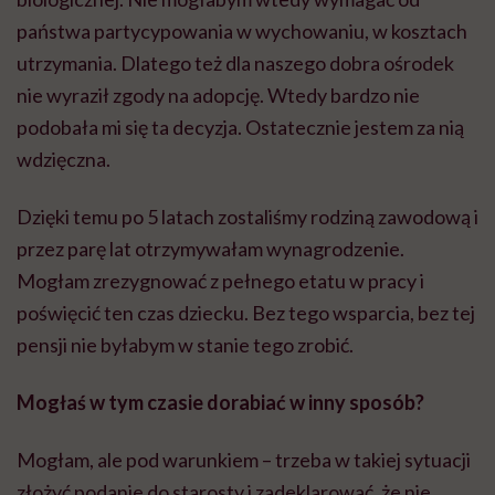
państwa partycypowania w wychowaniu, w kosztach
utrzymania. Dlatego też dla naszego dobra ośrodek
nie wyraził zgody na adopcję. Wtedy bardzo nie
podobała mi się ta decyzja. Ostatecznie jestem za nią
wdzięczna.
Dzięki temu po 5 latach zostaliśmy rodziną zawodową i
przez parę lat otrzymywałam wynagrodzenie.
Mogłam zrezygnować z pełnego etatu w pracy i
poświęcić ten czas dziecku. Bez tego wsparcia, bez tej
pensji nie byłabym w stanie tego zrobić.
Mogłaś w tym czasie dorabiać w inny sposób?
Mogłam, ale pod warunkiem – trzeba w takiej sytuacji
złożyć podanie do starosty i zadeklarować, że nie