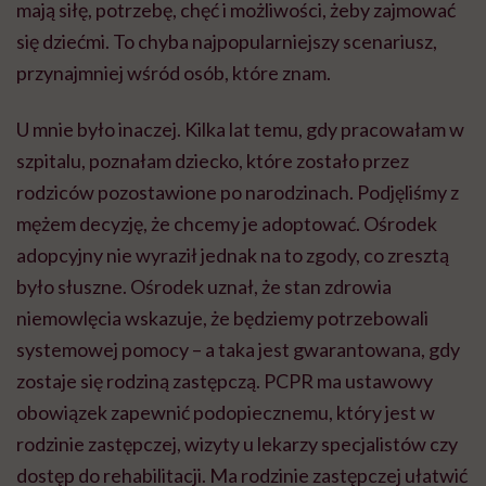
mają siłę, potrzebę, chęć i możliwości, żeby zajmować
się dziećmi. To chyba najpopularniejszy scenariusz,
przynajmniej wśród osób, które znam.
U mnie było inaczej. Kilka lat temu, gdy pracowałam w
szpitalu, poznałam dziecko, które zostało przez
rodziców pozostawione po narodzinach. Podjęliśmy z
mężem decyzję, że chcemy je adoptować. Ośrodek
adopcyjny nie wyraził jednak na to zgody, co zresztą
było słuszne. Ośrodek uznał, że stan zdrowia
niemowlęcia wskazuje, że będziemy potrzebowali
systemowej pomocy – a taka jest gwarantowana, gdy
zostaje się rodziną zastępczą. PCPR ma ustawowy
obowiązek zapewnić podopiecznemu, który jest w
rodzinie zastępczej, wizyty u lekarzy specjalistów czy
dostęp do rehabilitacji. Ma rodzinie zastępczej ułatwić