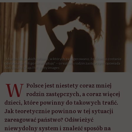
„Miałam kilka takich sytuacji, w których zasugerowano, że dziecko zostanie
odebrane, jeżeli go nie adoptuję” – o realiach rodzin zastępczych opowiada
Aleksandra Gnap / fot. getty images
W
Polsce jest niestety coraz mniej
rodzin zastępczych, a coraz więcej
dzieci, które powinny do takowych trafić.
Jak teoretycznie powinno w tej sytuacji
zareagować państwo? Odświeżyć
niewydolny system i znaleźć sposób na