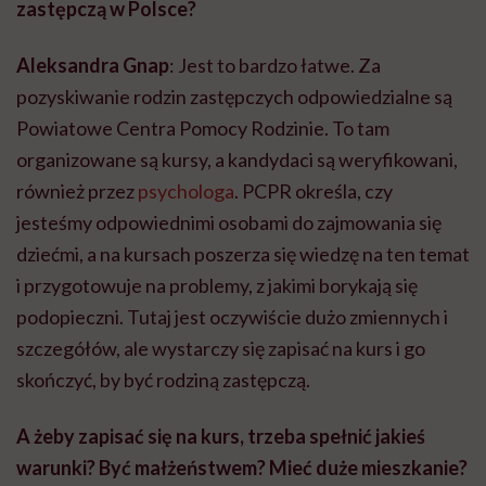
zastępczą w Polsce?
Aleksandra Gnap
: Jest to bardzo łatwe. Za
pozyskiwanie rodzin zastępczych odpowiedzialne są
Powiatowe Centra Pomocy Rodzinie. To tam
organizowane są kursy, a kandydaci są weryfikowani,
również przez
psychologa
. PCPR określa, czy
jesteśmy odpowiednimi osobami do zajmowania się
dziećmi, a na kursach poszerza się wiedzę na ten temat
i przygotowuje na problemy, z jakimi borykają się
podopieczni. Tutaj jest oczywiście dużo zmiennych i
szczegółów, ale wystarczy się zapisać na kurs i go
skończyć, by być rodziną zastępczą.
A żeby zapisać się na kurs, trzeba spełnić jakieś
warunki? Być małżeństwem? Mieć duże mieszkanie?