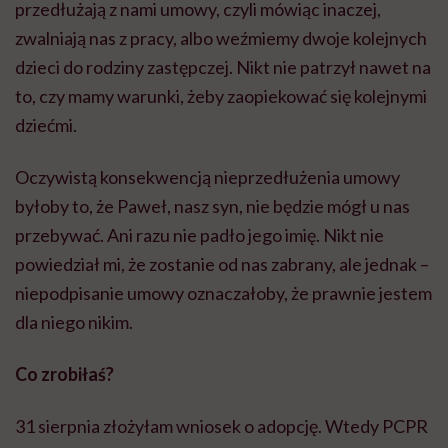
przedłużają z nami umowy, czyli mówiąc inaczej,
zwalniają nas z pracy, albo weźmiemy dwoje kolejnych
dzieci do rodziny zastępczej. Nikt nie patrzył nawet na
to, czy mamy warunki, żeby zaopiekować się kolejnymi
dziećmi.
Oczywistą konsekwencją nieprzedłużenia umowy
byłoby to, że Paweł, nasz syn, nie będzie mógł u nas
przebywać. Ani razu nie padło jego imię. Nikt nie
powiedział mi, że zostanie od nas zabrany, ale jednak –
niepodpisanie umowy oznaczałoby, że prawnie jestem
dla niego nikim.
Co zrobiłaś?
31 sierpnia złożyłam wniosek o adopcję. Wtedy PCPR