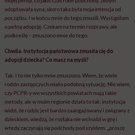
mojej pensji, co jakiś czas robił podchody, żebym
adoptowała syna, skoro taka była moja intencja od
początku. I w końcu mnie do tego zmusili. Wystąpiłam
o pełną adopcję. Czekam na termin rozprawy, ale
podkreślę – zmuszono mnie do tego.
Chwila. Instytucja państwowa zmusiła cię do
adopcji dziecka? Co masz na myśli?
Tak. I to nie tylko mnie zmuszono. Wiem, że wiele
rodzin zastępczych miało podobną sytuację. Nie wiem,
czy PCPR-y we wszystkich powiatach mają takie
metody, ale w moim regionie działa to tak: instytucja
widzi, że rodzic jest bardzo zaangażowany i związany z
dzieckiem, wiedzą, że rozłąka nie wchodzi w grę i
wtedy zaczynają się podchody pod szyldem: „proszę