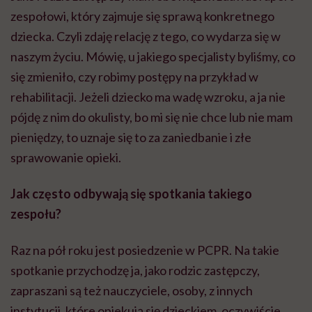
zespołowi, który zajmuje się sprawą konkretnego
dziecka. Czyli zdaję relację z tego, co wydarza się w
naszym życiu. Mówię, u jakiego specjalisty byliśmy, co
się zmieniło, czy robimy postępy na przykład w
rehabilitacji. Jeżeli dziecko ma wadę wzroku, a ja nie
pójdę z nim do okulisty, bo mi się nie chce lub nie mam
pieniędzy, to uznaje się to za zaniedbanie i złe
sprawowanie opieki.
Jak często odbywają się spotkania takiego
zespołu?
Raz na pół roku jest posiedzenie w PCPR. Na takie
spotkanie przychodzę ja, jako rodzic zastępczy,
zapraszani są też nauczyciele, osoby, z innych
instytucji, które opiekują się dzieckiem, oczywiście