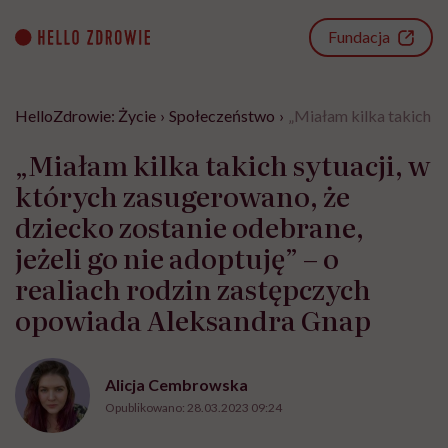
Go
to
Fundacja
content
HelloZdrowie: Życie
›
Społeczeństwo
›
„Miałam kilka takich s
„Miałam kilka takich sytuacji, w
których zasugerowano, że
dziecko zostanie odebrane,
jeżeli go nie adoptuję” – o
realiach rodzin zastępczych
opowiada Aleksandra Gnap
Alicja Cembrowska
Opublikowano:
28.03.2023 09:24