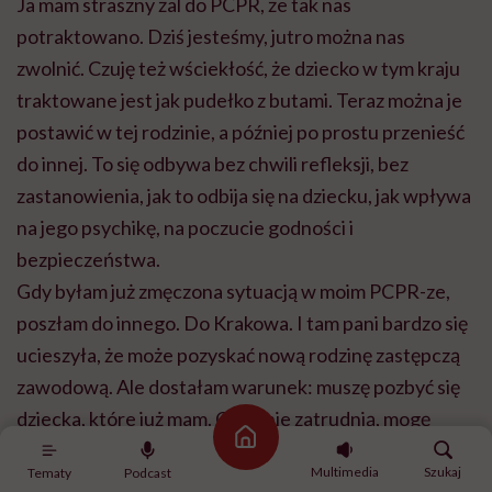
Ja mam straszny żal do PCPR, że tak nas
potraktowano. Dziś jesteśmy, jutro można nas
zwolnić. Czuję też wściekłość, że dziecko w tym kraju
traktowane jest jak pudełko z butami. Teraz można je
postawić w tej rodzinie, a później po prostu przenieść
do innej. To się odbywa bez chwili refleksji, bez
zastanowienia, jak to odbija się na dziecku, jak wpływa
na jego psychikę, na poczucie godności i
bezpieczeństwa.
Gdy byłam już zmęczona sytuacją w moim PCPR-ze,
poszłam do innego. Do Krakowa. I tam pani bardzo się
ucieszyła, że może pozyskać nową rodzinę zastępczą
zawodową. Ale dostałam warunek: muszę pozbyć się
dziecka, które już mam. Oni mnie zatrudnią, mogę
Strona główna
zacząć od jutra, dostać umowę, pensję, wszystko, ale
Multimedia
Szukaj
Tematy
Podcast
muszę oddać dziecko, którym opiekuję się 12 lat. Ale