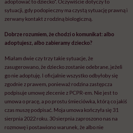
adoptować to dziecko”. Oczywiście dotyczy to
sytuacji, gdy podopieczny ma czystą sytuację prawną i
zerwany kontakt z rodziną biologiczną.
Dobrze rozumiem, że chodzi o komunikat: albo
adoptujesz, albo zabieramy dziecko?
Miałam dwie czy trzy takie sytuacje, że
zasugerowano, że dziecko zostanie odebrane, jeżeli
go nie adoptuję. I oficjalnie wszystko odbyłoby się
zgodnie z prawem, ponieważ rodzina zastępcza
podpisuje umowę zlecenie z PCPR-em. Nie jest to
umowa o pracę, a po prostu śmieciówka, którą co jakiś
czas muszę podpisać. Moja umowa kończyła się 31
sierpnia 2022 roku. 30 sierpnia zaproszono nas na
rozmowę i postawiono warunek, że albo nie