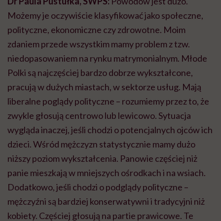
Dr Paula Pustułka, SWPS:
Powodów jest dużo.
Możemy je oczywiście klasyfikować jako społeczne,
polityczne, ekonomiczne czy zdrowotne. Moim
zdaniem przede wszystkim mamy problem z tzw.
niedopasowaniem na rynku matrymonialnym. Młode
Polki są najczęściej bardzo dobrze wykształcone,
pracują w dużych miastach, w sektorze usług. Mają
liberalne poglądy polityczne – rozumiemy przez to, że
zwykle głosują centrowo lub lewicowo. Sytuacja
wygląda inaczej, jeśli chodzi o potencjalnych ojców ich
dzieci. Wśród mężczyzn statystycznie mamy dużo
niższy poziom wykształcenia. Panowie częściej niż
panie mieszkają w mniejszych ośrodkach i na wsiach.
Dodatkowo, jeśli chodzi o podglądy polityczne –
mężczyźni są bardziej konserwatywni i tradycyjni niż
kobiety. Częściej głosują na partie prawicowe. Te