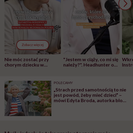
Zobacz więcej
Nie móc zostać przy
"Jestem w ciąży, co mi się
Wkró
chorym dziecku w
należy?". Headhunter o
Inst
szpitalu to tortura.
zmianie pokoleniowej u
atak
"Przeszkadzać w tym
kobiet w ciąży na rynku
wars
może chyba tylko
pracy
eksp
POLECAMY
głupota i brak
„Strach przed samotnością to nie
wyobraźni"
jest powód, żeby mieć dzieci” –
mówi Edyta Broda, autorka bloga
dla nie-rodziców