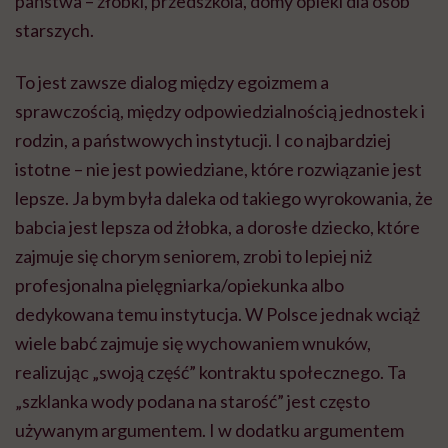
państwa – żłobki, przedszkola, domy opieki dla osób
starszych.
To jest zawsze dialog między egoizmem a
sprawczością, między odpowiedzialnością jednostek i
rodzin, a państwowych instytucji. I co najbardziej
istotne – nie jest powiedziane, które rozwiązanie jest
lepsze. Ja bym była daleka od takiego wyrokowania, że
babcia jest lepsza od żłobka, a dorosłe dziecko, które
zajmuje się chorym seniorem, zrobi to lepiej niż
profesjonalna pielęgniarka/opiekunka albo
dedykowana temu instytucja. W Polsce jednak wciąż
wiele babć zajmuje się wychowaniem wnuków,
realizując „swoją część” kontraktu społecznego. Ta
„szklanka wody podana na starość” jest często
używanym argumentem. I w dodatku argumentem