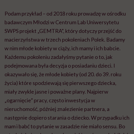
Podam przykład – od 2018 roku prowadzę w ośrodku
badawczym Młodzi w Centrum Lab Uniwersytetu
SWPS projekt „GEMTRA”, który dotyczy przejść do
macierzyństwa w trzech pokoleniach Polek. Badamy
w nim młode kobiety w ciąży, ich mamy i ich babcie.
Każdemu pokoleniu zadałyśmy pytanie o to, jak
podejmowana była decyzja o posiadaniu dzieci. I
okazywało się, że młode kobiety (od 20. do 39. roku
życia) które spodziewają się pierwszego dziecka,
miały zwykle jasne i poważne plany. Najpierw
„ogarnięcie” pracy, często inwestycja w
nieruchomość, później znalezienie partnera, a
następnie dopiero starania o dziecko. W przypadku ich
mam i babć to pytanie w zasadzie nie miało sensu. Bo