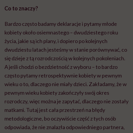
Co to znaczy?
Bardzo często badamy deklaracje i pytamy młode
kobiety około osiemnastego – dwudziestego roku
życia, jakie są ich plany, i dopiero po kolejnych
dwudziestu latach jesteśmy w stanie porównywać, co
się dzieje z tą rozrodczością w kolejnych pokoleniach.
A jeśli chodzi o bezdzietność z wyboru – to bardzo
często pytamy retrospektywnie kobiety w pewnym
wieku o to, dlaczego nie miały dzieci. Zakładamy, że w
pewnym wieku kobiety zakończyły swój okres
rozrodczy, więc można je zapytać, dlaczego nie zostały
matkami. Tutaj jest cała przestrzeń na błędy
metodologiczne, bo oczywiście część z tych osób
odpowiada, że nie znalazła odpowiedniego partnera,