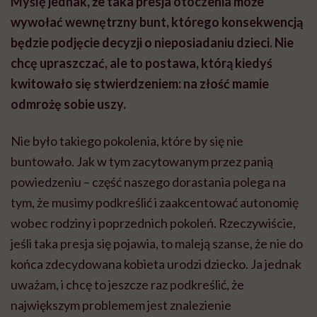
Myślę jednak, że taka presja otoczenia może
wywołać wewnętrzny bunt, którego konsekwencją
będzie podjęcie decyzji o nieposiadaniu dzieci. Nie
chcę upraszczać, ale to postawa, którą kiedyś
kwitowało się stwierdzeniem: na złość mamie
odmrożę sobie uszy.
Nie było takiego pokolenia, które by się nie
buntowało. Jak w tym zacytowanym przez panią
powiedzeniu – część naszego dorastania polega na
tym, że musimy podkreślić i zaakcentować autonomię
wobec rodziny i poprzednich pokoleń. Rzeczywiście,
jeśli taka presja się pojawia, to maleją szanse, że nie do
końca zdecydowana kobieta urodzi dziecko. Ja jednak
uważam, i chcę to jeszcze raz podkreślić, że
największym problemem jest znalezienie