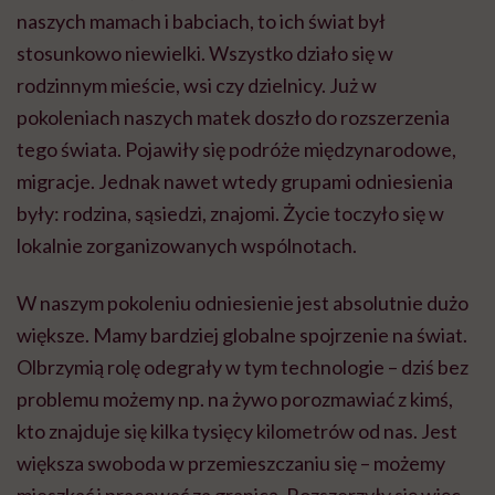
naszych mamach i babciach, to ich świat był
stosunkowo niewielki. Wszystko działo się w
rodzinnym mieście, wsi czy dzielnicy. Już w
pokoleniach naszych matek doszło do rozszerzenia
tego świata. Pojawiły się podróże międzynarodowe,
migracje. Jednak nawet wtedy grupami odniesienia
były: rodzina, sąsiedzi, znajomi. Życie toczyło się w
lokalnie zorganizowanych wspólnotach.
W naszym pokoleniu odniesienie jest absolutnie dużo
większe. Mamy bardziej globalne spojrzenie na świat.
Olbrzymią rolę odegrały w tym technologie – dziś bez
problemu możemy np. na żywo porozmawiać z kimś,
kto znajduje się kilka tysięcy kilometrów od nas. Jest
większa swoboda w przemieszczaniu się – możemy
mieszkać i pracować za granicą. Rozszerzyły się więc