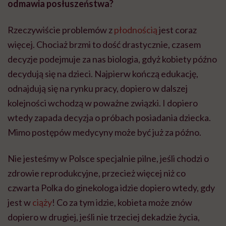
odmawia posłuszeństwa?
Rzeczywiście problemów z
płodnością
jest coraz
więcej. Chociaż brzmi to dość drastycznie, czasem
decyzje podejmuje za nas biologia, gdyż kobiety późno
decydują się na dzieci. Najpierw kończą edukację,
odnajdują się na rynku pracy, dopiero w dalszej
kolejności wchodzą w poważne związki. I dopiero
wtedy zapada decyzja o próbach posiadania dziecka.
Mimo postępów medycyny może być już za późno.
Nie jesteśmy w Polsce specjalnie pilne, jeśli chodzi o
zdrowie reprodukcyjne, przecież więcej niż co
czwarta Polka do ginekologa idzie dopiero wtedy, gdy
jest w
ciąży
! Co za tym idzie, kobieta może znów
dopiero w drugiej, jeśli nie trzeciej dekadzie życia,