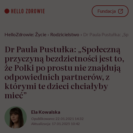
Go
to
Fundacja
content
HelloZdrowie: Życie
›
Rodzicielstwo
›
Dr Paula Pustułka: „Społ
Dr Paula Pustułka: „Społeczną
przyczyną bezdzietności jest to,
że Polki po prostu nie znajdują
odpowiednich partnerów, z
którymi te dzieci chciałyby
mieć”
Ela Kowalska
Opublikowano:
22.01.2021 14:32
Aktualizacja:
17.01.2025 10:42