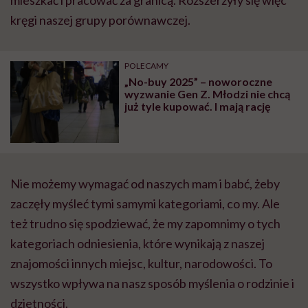
kręgi naszej grupy porównawczej.
POLECAMY
„No-buy 2025” – noworoczne
wyzwanie Gen Z. Młodzi nie chcą
już tyle kupować. I mają rację
Nie możemy wymagać od naszych mam i babć, żeby
zaczęły myśleć tymi samymi kategoriami, co my. Ale
też trudno się spodziewać, że my zapomnimy o tych
kategoriach odniesienia, które wynikają z naszej
znajomości innych miejsc, kultur, narodowości. To
wszystko wpływa na nasz sposób myślenia o rodzinie i
dzietności.