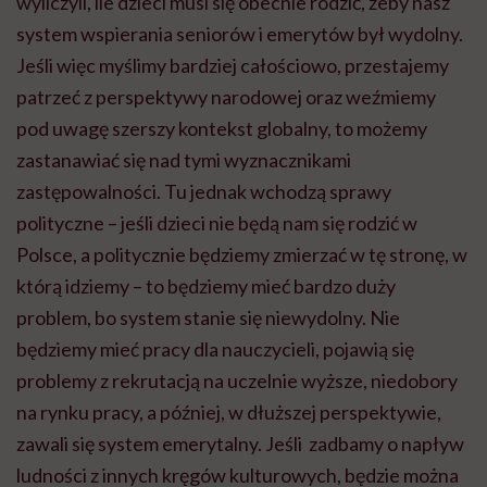
wyliczyli, ile dzieci musi się obecnie rodzić, żeby nasz
system wspierania seniorów i emerytów był wydolny.
Jeśli więc myślimy bardziej całościowo, przestajemy
patrzeć z perspektywy narodowej oraz weźmiemy
pod uwagę szerszy kontekst globalny, to możemy
zastanawiać się nad tymi wyznacznikami
zastępowalności. Tu jednak wchodzą sprawy
polityczne – jeśli dzieci nie będą nam się rodzić w
Polsce, a politycznie będziemy zmierzać w tę stronę, w
którą idziemy – to będziemy mieć bardzo duży
problem, bo system stanie się niewydolny. Nie
będziemy mieć pracy dla nauczycieli, pojawią się
problemy z rekrutacją na uczelnie wyższe, niedobory
na rynku pracy, a później, w dłuższej perspektywie,
zawali się system emerytalny. Jeśli zadbamy o napływ
ludności z innych kręgów kulturowych, będzie można