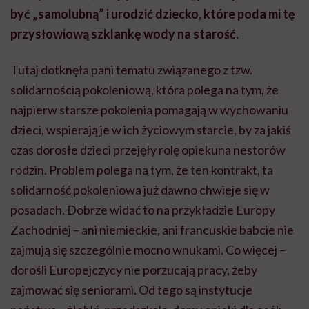
być „samolubną” i urodzić dziecko, które poda mi tę
przysłowiową szklankę wody na starość.
Tutaj dotknęła pani tematu związanego z tzw.
solidarnością pokoleniową, która polega na tym, że
najpierw starsze pokolenia pomagają w wychowaniu
dzieci, wspierają je w ich życiowym starcie, by za jakiś
czas dorosłe dzieci przejęły rolę opiekuna nestorów
rodzin. Problem polega na tym, że ten kontrakt, ta
solidarność pokoleniowa już dawno chwieje się w
posadach. Dobrze widać to na przykładzie Europy
Zachodniej – ani niemieckie, ani francuskie babcie nie
zajmują się szczególnie mocno wnukami. Co więcej –
dorośli Europejczycy nie porzucają pracy, żeby
zajmować się seniorami. Od tego są instytucje