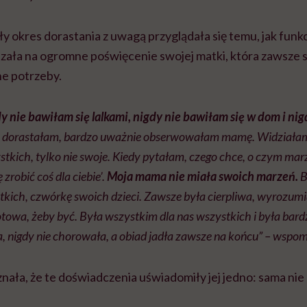
ły okres dorastania z uwagą przyglądała się temu, jak funk
ła na ogromne poświęcenie swojej matki, która zawsze 
e potrzeby.
y nie bawiłam się lalkami, nigdy nie bawiłam się w dom i ni
y dorastałam, bardzo uważnie obserwowałam mamę. Widziałam,
tkich, tylko nie swoje. Kiedy pytałam, czego chce, o czym mar
zrobić coś dla ciebie’.
Moja mama nie miała swoich marzeń.
B
tkich, czwórkę swoich dzieci. Zawsze była cierpliwa, wyrozum
towa, żeby być. Była wszystkim dla nas wszystkich i była bard
a, nigdy nie chorowała, a obiad jadła zawsze na końcu”
– wspomi
ała, że te doświadczenia uświadomiły jej jedno: sama nie