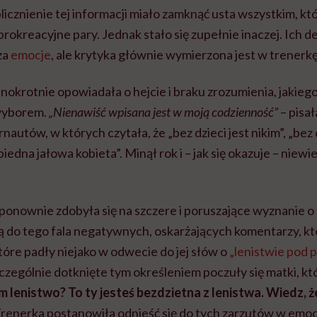
icznienie tej informacji miało zamknąć usta wszystkim, kt
prokreacyjne pary. Jednak stało się zupełnie inaczej. Ich de
za
emocje
, ale krytyka głównie wymierzona jest w trenerkę
nokrotnie opowiadała o hejcie i braku zrozumienia, jakie
wyborem.
„Nienawiść wpisana jest w moją codzienność”
– pisał
autów, w których czytała, że „bez dzieci jest nikim”, „bez d
edna jałowa kobieta”. Minął rok i – jak się okazuje – niewiel
nownie zdobyła się na szczere i poruszające wyznanie o 
 ją do tego fala negatywnych, oskarżających komentarzy, k
które padły niejako w odwecie do jej słów o
„lenistwie pod 
zczególnie dotknięte tym określeniem poczuły się matki, któ
lenistwo? To ty jesteś bezdzietna z lenistwa. Wiedz, ż
Trenerka postanowiła odnieść się do tych zarzutów w emo