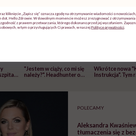
raz kliknięcie „Zapisz się” oznacza zgodę na otrzymywanie wiadomości o nowościach
ch dot. Hello Zdrowie. W dowolnym momencie możesz zrezygnować z otrzymywania 
zgodność z prawem przetwarzania, którego dokonano przed jej wycofaniem. Zapoznaj
sobowych, w tym o przysługujących Ci prawach, w naszej
Polityce prywatności
.
j
zy
"Jestem w ciąży, co mi się
Wkrótce nowa "
szpitalu
należy?". Headhunter o
Instrukcja". Tym 
szkadzać
zmianie pokoleniowej u
atakach paniki. Z
tylko
kobiet w ciąży na rynku
warsztat pacjen
braźni"
pracy
ekspercki
POLECAMY
Aleksandra Kwaśnie
tłumaczenia się z bez