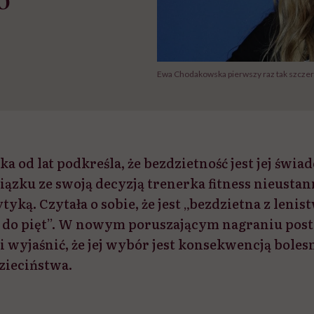
Ewa Chodakowska pierwszy raz tak szcz
 od lat podkreśla, że bezdzietność jest jej świ
zku ze swoją decyzją trenerka fitness nieustan
tyką. Czytała o sobie, że jest „bezdzietna z lenist
 do pięt”. W nowym poruszającym nagraniu post
 i wyjaśnić, że jej wybór jest konsekwencją bole
zieciństwa.