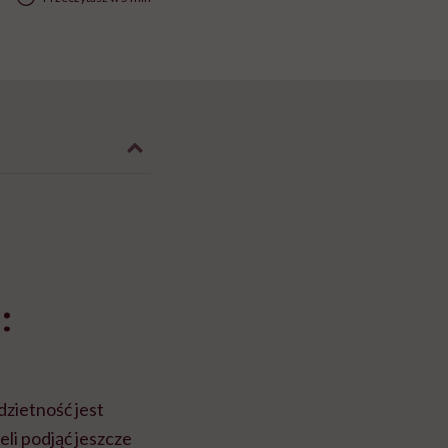
:
dzietność jest
li podjąć jeszcze