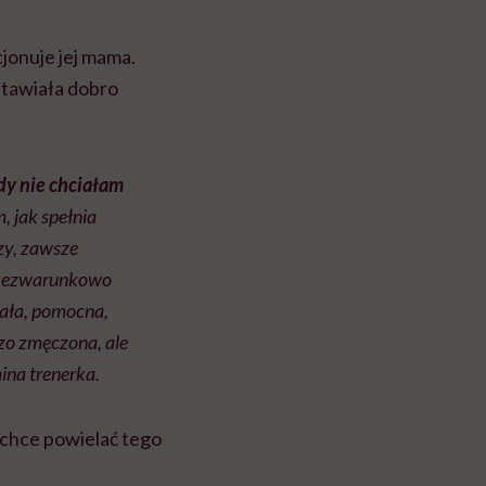
cjonuje jej mama.
stawiała dobro
gdy nie chciałam
 jak spełnia
zy, zawsze
ezwarunkowo
iała, pomocna,
zo zmęczona, ale
na trenerka.
 chce powielać tego