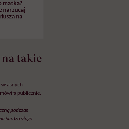
ko matka?
e narzucaj
riusza na
 na takie
 z własnych
 mówiła publicznie.
iczną podczas
ama bardzo długo