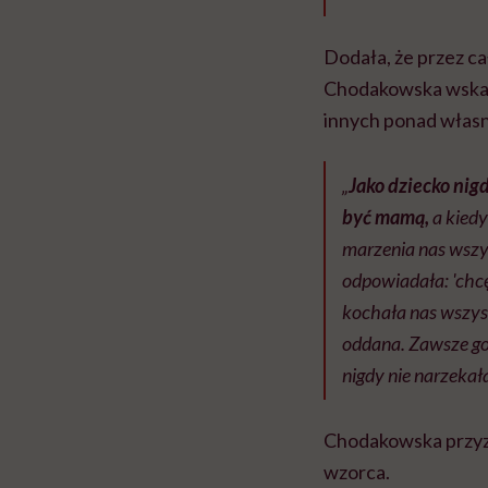
Dodała, że przez ca
Chodakowska wskaza
innych ponad własn
„
Jako dziecko nigd
być mamą,
a kied
marzenia nas wszys
odpowiadała: 'chcę 
kochała nas wszys
oddana. Zawsze go
nigdy nie narzekał
Chodakowska przyzn
wzorca.