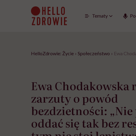
Go
to
content
Tematy
Po
HelloZdrowie: Życie
›
Społeczeństwo
›
Ewa Chodak
Ewa Chodakowska r
zarzuty o powód
bezdzietności: „Nie 
oddać się tak bez re
tym nie stoi lenistw