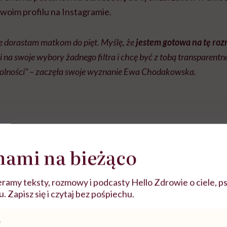
swoim profilu na Instagramie.
ie dorastam matkom do pięt. Myślę, że
jestem gotowa na tę ro
i na swoje wybory żadnego filtra i chcę być z tobą transparentn
wolności” – zaczęła swoje wyznanie Ewa Chodakowska.
nami na bieżąco
ramy teksty, rozmowy i podcasty Hello Zdrowie o ciele, ps
 Zapisz się i czytaj bez pośpiechu.