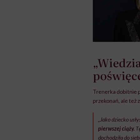
„W
iedzi
poświęc
Trenerka dobitnie p
przekonań, ale też 
„Jako dziecko usł
pierwszej ciąży.
Tę
dochodziła do sieb