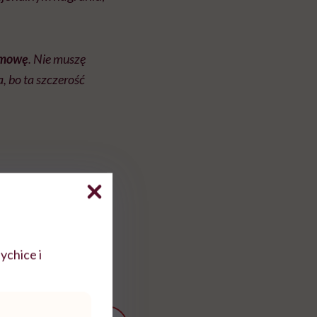
zmowę
. Nie muszę
a, bo ta szczerość
ychice i