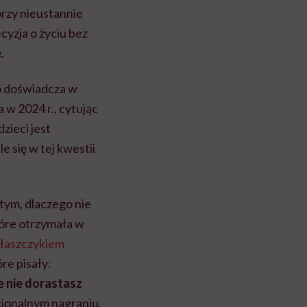
órzy nieustannie
cyzja o życiu bez
.
go doświadcza w
a w 2024 r., cytując
zieci jest
e się w tej kwestii
tym, dlaczego nie
tóre otrzymała w
płaszczykiem
re pisały:
e nie dorastasz
cjonalnym nagraniu,