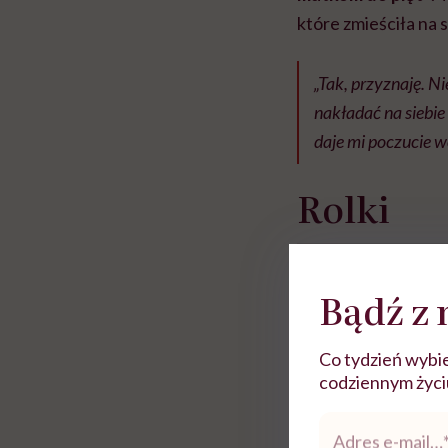
które zmieściła na 
„Tak, przyznaję. N
nakładać na siebie 
daje mi poczucie 
Rolki
Bądź z 
Co tydzień wybie
codziennym życiu.
Adres
e-