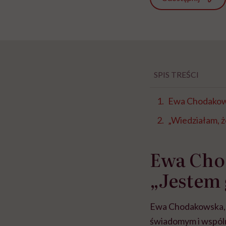
SPIS TREŚCI
Ewa Chodakows
„Wiedziałam, ż
Ewa Cho
„Jestem
Ewa Chodakowska, tr
świadomym i wspólny