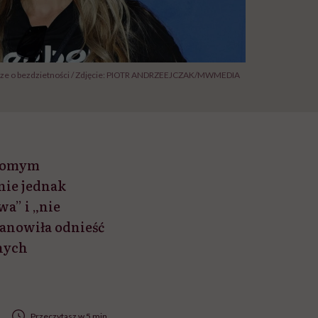
erze o bezdzietności / Zdjęcie: PIOTR ANDRZEEJCZAK/MWMEDIA
adomym
nie jednak
wa” i „nie
anowiła odnieść
snych
Przeczytasz w 5 min