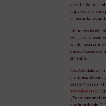
przed ślubem. Upubl
dopytywali o plany 
dzieci od lat wzbud
Influencerka niejed
związku ze swoim 
wiadomości od intern
bezwartościowa”, „bi
zmieniło.
Ewa Chodakowska po
ma dzieci. Skłoniła
ostatnim czasie, a 
samoakceptacji”
. S
„Zarzucasz matkom 
matkom do pięt”
. 