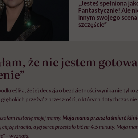
„Jesteś spełniona ja
Fantastycznie! Ale ni
innym swojego scena
szczęście”
ałam, że nie jestem gotowa
enie”
odkreśliła, że jej decyzja o bezdzietności wynika nie tylko
z głębokich przeżyć z przeszłości, o których dotychczas nie
yszałam historię mojej mamy.
Moja mama przeszła śmierć klin
 ciążę straciła, a jej serce przestało bić na 4,5 minuty. Moja m
ie” – wyznała.