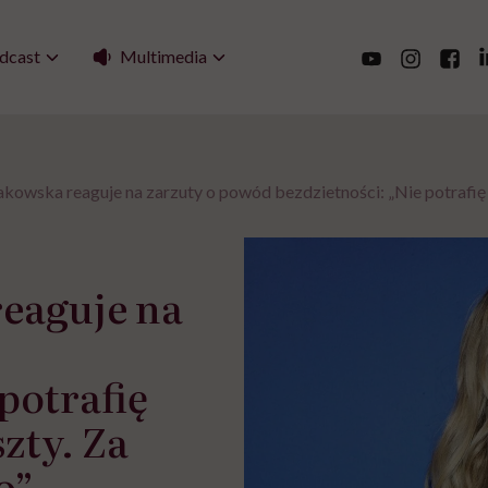
Multimedia
dcast
owska reaguje na zarzuty o powód bezdzietności: „Nie potrafię od
eaguje na
potrafię
szty. Za
o”