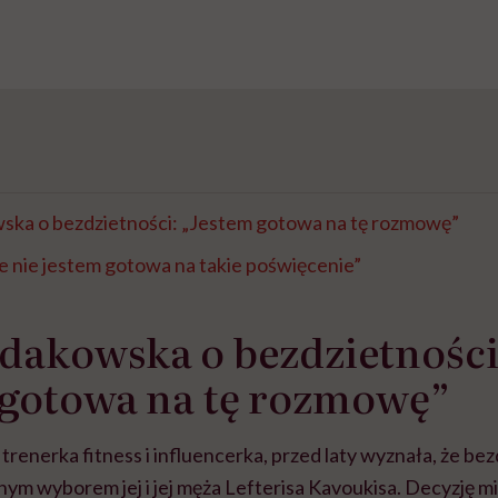
ka o bezdzietności: „Jestem gotowa na tę rozmowę”
e nie jestem gotowa na takie poświęcenie”
dakowska o bezdzietności
 gotowa na tę rozmowę”
enerka fitness i influencerka, przed laty wyznała, że bez
m wyborem jej i jej męża Lefterisa Kavoukisa. Decyzję mie