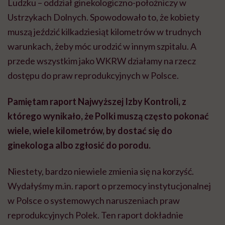
Ludzku
– oddział ginekologiczno-położniczy w
Ustrzykach Dolnych. Spowodowało to, że kobiety
muszą jeździć kilkadziesiąt kilometrów w trudnych
warunkach, żeby móc urodzić w innym szpitalu. A
przede wszystkim jako
WKRW
działamy na rzecz
dostępu do praw reprodukcyjnych w Polsce.
Pamiętam raport Najwyższej Izby Kontroli, z
którego wynikało, że Polki muszą często pokonać
wiele, wiele kilometrów, by dostać się do
ginekologa albo zgłosić do porodu.
Niestety, bardzo niewiele zmienia się na korzyść.
Wydałyśmy m.in. raport o przemocy instytucjonalnej
w Polsce o systemowych naruszeniach praw
reprodukcyjnych Polek. Ten raport dokładnie