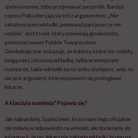
spełnia normy, żeby przyjmować pacjentki. Bardzo
często Polki zderzają się też z argumentem: „Nie
założymy pani wkładki, ponieważ pani jeszcze nie
rodziła”. Jest to mit, który powielają ginekolodzy,
ponieważ nawet Polskie Towarzystwo
Ginekologiczne wskazuje, że kobiety, które nie rodziły,
mogą mieć założoną wkładkę, tylko w mniejszym
rozmiarze; takie wkładki są na rynku dostępne, więc to
nie jest argument, którym powinni się posługiwać
lekarze.
A klauzula sumienia? Pojawia się?
Jak najbardziej. Są placówki, które nam tego oficjalnie
nie mówią w odpowiedzi na wnioski, ale docieramy do
informacji, że np. lekarz nie zakłada wkładki, bo mu na