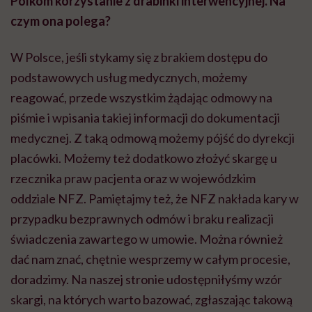
Polkom korzystanie z drabinki interwencyjnej. Na
czym ona polega?
W Polsce, jeśli stykamy się z brakiem dostępu do
podstawowych usług medycznych, możemy
reagować, przede wszystkim żądając odmowy na
piśmie i wpisania takiej informacji do dokumentacji
medycznej. Z taką odmową możemy pójść do dyrekcji
placówki. Możemy też dodatkowo złożyć skargę u
rzecznika praw pacjenta oraz w wojewódzkim
oddziale NFZ. Pamiętajmy też, że NFZ nakłada kary w
przypadku bezprawnych odmów i braku realizacji
świadczenia zawartego w umowie. Można również
dać nam znać, chętnie wesprzemy w całym procesie,
doradzimy. Na naszej stronie udostępniłyśmy wzór
skargi, na których warto bazować, zgłaszając takową