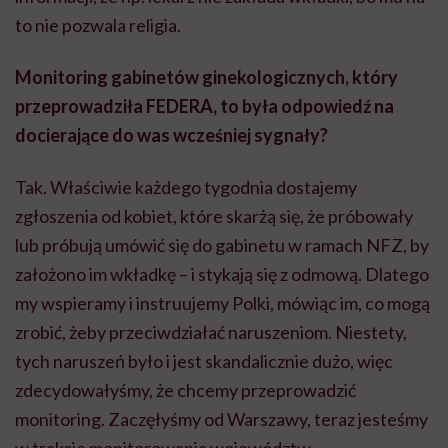
to nie pozwala religia.
Monitoring gabinetów ginekologicznych, który
przeprowadziła
FEDERA
, to była odpowiedź na
docierające do was wcześniej sygnały?
Tak. Właściwie każdego tygodnia dostajemy
zgłoszenia od kobiet, które skarżą się, że próbowały
lub próbują umówić się do gabinetu w ramach NFZ, by
założono im wkładkę – i stykają się z odmową. Dlatego
my wspieramy i instruujemy Polki, mówiąc im, co mogą
zrobić, żeby przeciwdziałać naruszeniom. Niestety,
tych naruszeń było i jest skandalicznie dużo, więc
zdecydowałyśmy, że chcemy przeprowadzić
monitoring. Zaczęłyśmy od Warszawy, teraz jesteśmy
w trakcie monitorowania województw