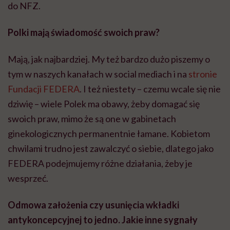
do NFZ.
Polki mają świadomość swoich praw?
Mają
, jak
najbardziej. My też bardzo dużo piszemy o
tym w naszych kanałach w social mediach i na
stronie
Fundacji FEDERA
. I też niestety – czemu wcale się nie
dziwię – wiele Polek ma obawy, żeby domagać się
swoich praw, mimo że są one w gabinetach
ginekologicznych permanentnie łamane. Kobietom
chwilami trudno jest zawalczyć o siebie, dlatego jako
FEDERA
podejmujemy różne działania, żeby je
wesprzeć.
Odmowa założenia czy usunięcia wkładki
antykoncepcyjnej to jedno. Jakie inne sygnały