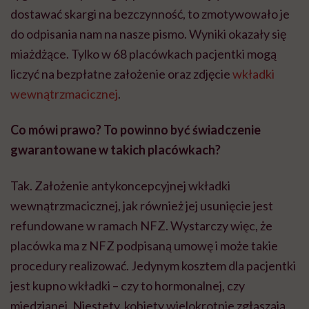
dostawać skargi na bezczynność, to zmotywowało je
do odpisania nam na nasze pismo. Wyniki okazały się
miażdżące. Tylko w 68 placówkach pacjentki mogą
liczyć na bezpłatne założenie oraz zdjęcie
wkładki
wewnątrzmacicznej
.
Co mówi prawo? To powinno być świadczenie
gwarantowane w takich placówkach?
Tak. Założenie antykoncepcyjnej wkładki
wewnątrzmacicznej, jak również jej usunięcie jest
refundowane w ramach NFZ. Wystarczy więc, że
placówka ma z NFZ podpisaną umowę i może takie
procedury realizować. Jedynym kosztem dla pacjentki
jest kupno wkładki – czy to hormonalnej, czy
miedzianej. Niestety, kobiety wielokrotnie zgłaszają