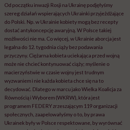
Od początku inwazji Rosji na Ukrainę podjęłyśmy
szereg działań wspierających Ukrainki przyjeżdżające
do Polski. Np.
w Ukrainie
kobiety mogą bez recepty
dostać antykoncepcję awaryjną. W Polsce takiej
możliwości nie ma. Co więcej,
w Ukrainie
aborcja jest
legalna do 12. tygodnia ciąży bez podawania
przyczyny. Ciężarna kobieta uciekająca przed wojną
może nie chcieć kontynuować ciąży; myślenie o
macierzyństwie w czasie wojny jest trudnym
wyzwaniem i nie każda kobieta chce się na to
decydować. Dlatego w marcu jako Wielka Koalicja za
Równością i Wyborem (
WKRW
), która jest
programem
FEDERY
zrzeszającym 119 organizacji
społecznych, zaapelowałyśmy o to, by prawa
Ukrainek były w Polsce respektowane, by wyrównać