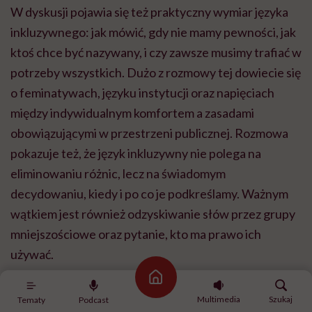
W dyskusji pojawia się też praktyczny wymiar języka
inkluzywnego: jak mówić, gdy nie mamy pewności, jak
ktoś chce być nazywany, i czy zawsze musimy trafiać w
potrzeby wszystkich. Dużo z rozmowy tej dowiecie się
o feminatywach, języku instytucji oraz napięciach
między indywidualnym komfortem a zasadami
obowiązującymi w przestrzeni publicznej. Rozmowa
pokazuje też, że język inkluzywny nie polega na
eliminowaniu różnic, lecz na świadomym
decydowaniu, kiedy i po co je podkreślamy. Ważnym
wątkiem jest również odzyskiwanie słów przez grupy
mniejszościowe oraz pytanie, kto ma prawo ich
używać.
Strona główna
Nie zabrakło refleksji o granicach żartów,
Multimedia
Szukaj
Tematy
Podcast
wulgaryzmach, o znienawidzonych przez wielu