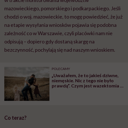
mazowieckiego, pomorskiego i podkarpackiego. Jeśli
chodzi o woj. mazowieckie, to mogę powiedzieć, że już
na etapie wysyłania wniosków pojawia się podobna
zależność co w Warszawie, czyli placówki nam nie
odpisują – dopiero gdy dostaną skargę na
bezczynność, pochylają się nad naszym wnioskiem.
POLECAMY
„Uważałem, że to jakieś dziwne,
niemęskie. Nic z tego nie było
prawdą”. Czym jest wazektomia i
dlaczego o niej nie rozmawiamy?
Co teraz?