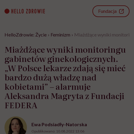
Go
to
Fundacja
content
HelloZdrowie: Życie
›
Feminizm
›
Miażdżące wyniki monitoring
Miażdżące wyniki monitoringu
gabinetów ginekologicznych.
„W Polsce lekarze zdają się mieć
bardzo dużą władzę nad
kobietami” – alarmuje
Aleksandra Magryta z Fundacji
FEDERA
Ewa Podsiadły-Natorska
Opublikowano:
10.08.2022 13:06