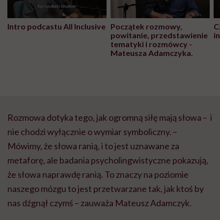
Intro podcastu All Inclusive
Początek rozmowy,
C
powitanie, przedstawienie
i
tematyki i rozmówcy -
Mateusza Adamczyka.
Rozmowa dotyka tego, jak ogromną siłę mają słowa – i
nie chodzi wyłącznie o wymiar symboliczny. –
Mówimy, że słowa ranią, i to jest uznawane za
metaforę, ale badania psycholingwistyczne pokazują,
że słowa naprawdę ranią. To znaczy na poziomie
naszego mózgu to jest przetwarzane tak, jak ktoś by
nas dźgnął czymś – zauważa Mateusz Adamczyk.