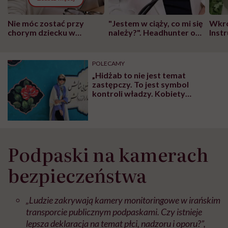
Nie móc zostać przy
"Jestem w ciąży, co mi się
Wkró
chorym dziecku w
należy?". Headhunter o
Inst
szpitalu to tortura.
zmianie pokoleniowej u
atak
"Przeszkadzać w tym
kobiet w ciąży na rynku
wars
może chyba tylko
pracy
eksp
POLECAMY
głupota i brak
„Hidżab to nie jest temat
wyobraźni"
zastępczy. To jest symbol
kontroli władzy. Kobiety
otwarcie rzucają jej rękawicę” –
rozmowa z Aleksandrą Chrobak o
kobiecej rewolucji w Iranie
Podpaski na kamerach
bezpieczeństwa
„Ludzie zakrywają kamery monitoringowe w irańskim
transporcie publicznym podpaskami. Czy istnieje
lepsza deklaracja na temat płci, nadzoru i oporu?”,