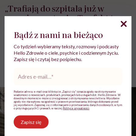
„Trafiają do szpitala już w
poważnym stanie. To efekt tego,
że mając okres, nie myją się
Bądź z nami na bieżąco
przez kilka dni”. Jaka jest
bezdomna miesiączka?
Co tydzień wybieramy teksty, rozmowy i podcasty
Hello Zdrowie o ciele, psychice i codziennym życiu.
Zapisz się i czytaj bez pośpiechu.
Aleksandra Tchórzewska
Adres
Opublikowano:
03.06.2024 12:23
e-
Aktualizacja:
17.10.2024 08:22
mail
*
Podanie adresu e-mail oraz kliknięcie „Zapisz się” oznacza zgodę na otrzymywanie
wiadomości o nowościach, produktach, promocjach lub usługach dot. Hello Zdrowie. W
dowolnym momencie możesz zrezygnować z otrzymywania newslettera. Wycofanie
zgody nie ma wpływu na zgodność z prawem przetwarzania, którego dokonano przed
jej wycofaniem. Zapoznaj się z informacjami o przetwarzaniu danych osobowych, w tym
o przysługujących Ci prawach, w naszej
Polityce prywatności
.
Zapisz się