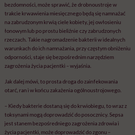
bezdomności, może sprawić, że drobnoustroje w
trakcie krwawienia miesięcznego będą się namnażać
na zabrudzonym krwią ciele kobiety, jej owłosieniu
łonowym lub po prostu bieliźnie czy zabrudzonych
rzeczach. Takie nagromadzenie bakterii w idealnych
warunkach do ich namnażania, przy częstym obniżeniu
odporności, staje się bezpośrednim narzędziem
zagrożenia życia pacjentki – wyjaśnia.
Jak dalej mówi, to prosta droga do zainfekowania
otarć, ran i w końcu zakażenia ogólnoustrojowego.
– Kiedy bakterie dostaną się do krwiobiegu, to wraz z
toksynami mogą doprowadzić do posocznicy. Sepsa
jest stanem bezpośredniego zagrożenia zdrowia i
życia pacjentki, może doprowadzić do zgonu –