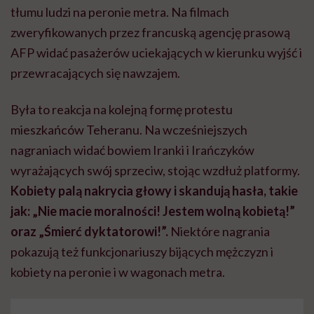
tłumu ludzi na peronie metra. Na filmach
zweryfikowanych przez francuską agencję prasową
AFP widać pasażerów uciekających w kierunku wyjść i
przewracających się nawzajem.
Była to reakcja na kolejną formę protestu
mieszkańców Teheranu. Na wcześniejszych
nagraniach widać bowiem Iranki i Irańczyków
wyrażających swój sprzeciw, stojąc wzdłuż platformy.
Kobiety palą nakrycia głowy i skandują hasła, takie
jak: „Nie macie moralności! Jestem wolną kobietą!”
oraz „Śmierć dyktatorowi!”.
Niektóre nagrania
pokazują też funkcjonariuszy bijących mężczyzn i
kobiety na peronie i w wagonach metra.