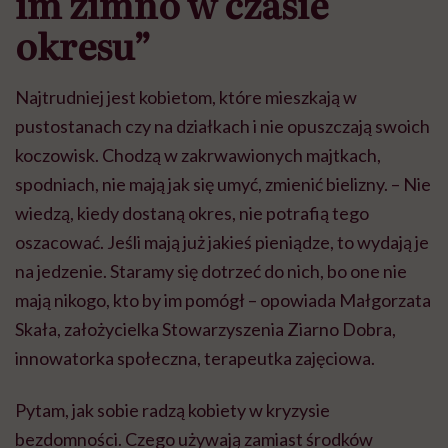
im zimno w czasie
okresu”
Najtrudniej jest kobietom, które mieszkają w
pustostanach czy na działkach i nie opuszczają swoich
koczowisk. Chodzą w zakrwawionych majtkach,
spodniach, nie mają jak się umyć, zmienić bielizny. – Nie
wiedzą, kiedy dostaną okres, nie potrafią tego
oszacować. Jeśli mają już jakieś pieniądze, to wydają je
na jedzenie. Staramy się dotrzeć do nich, bo one nie
mają nikogo, kto by im pomógł – opowiada Małgorzata
Skała, założycielka Stowarzyszenia Ziarno Dobra,
innowatorka społeczna, terapeutka zajęciowa.
Pytam, jak sobie radzą kobiety w kryzysie
bezdomności. Czego używają zamiast środków