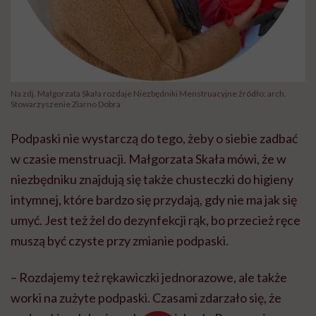
Na zdj. Małgorzata Skała rozdaje Niezbędniki Menstruacyjne źródło: arch.
Stowarzyszenie Ziarno Dobra
Podpaski nie wystarczą do tego, żeby o siebie zadbać
w czasie menstruacji. Małgorzata Skała mówi, że w
niezbędniku znajdują się także chusteczki do higieny
intymnej, które bardzo się przydają, gdy nie ma jak się
umyć. Jest też żel do dezynfekcji rąk, bo przecież ręce
muszą być czyste przy zmianie podpaski.
– Rozdajemy też rękawiczki jednorazowe, ale także
worki na zużyte podpaski. Czasami zdarzało się, że