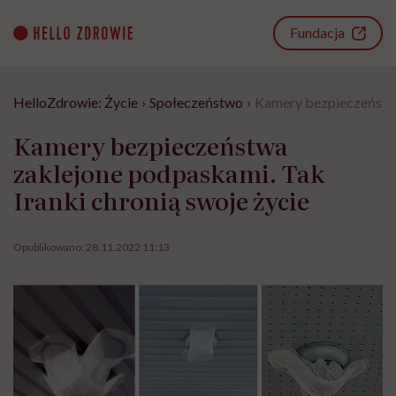
Go
to
Fundacja
content
HelloZdrowie: Życie
›
Społeczeństwo
›
Kamery bezpieczeństwa 
Kamery bezpieczeństwa
zaklejone podpaskami. Tak
Iranki chronią swoje życie
Opublikowano:
28.11.2022 11:13