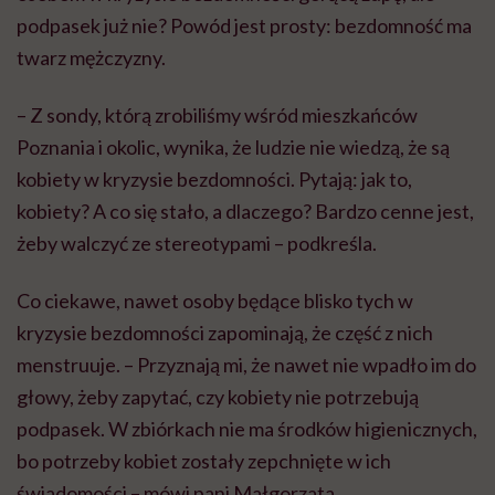
podpasek już nie? Powód jest prosty: bezdomność ma
twarz mężczyzny.
– Z sondy, którą zrobiliśmy wśród mieszkańców
Poznania i okolic, wynika, że ludzie nie wiedzą, że są
kobiety w kryzysie bezdomności. Pytają: jak to,
kobiety? A co się stało, a dlaczego? Bardzo cenne jest,
żeby walczyć ze stereotypami – podkreśla.
Co ciekawe, nawet osoby będące blisko tych w
kryzysie bezdomności zapominają, że część z nich
menstruuje. – Przyznają mi, że nawet nie wpadło im do
głowy, żeby zapytać, czy kobiety nie potrzebują
podpasek. W zbiórkach nie ma środków higienicznych,
bo potrzeby kobiet zostały zepchnięte w ich
świadomości – mówi pani Małgorzata.