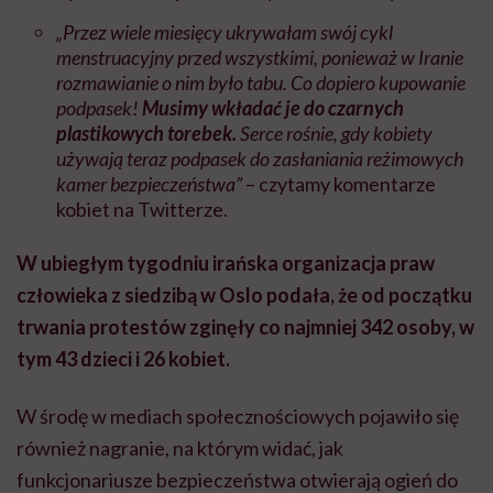
„Przez wiele miesięcy ukrywałam swój cykl
menstruacyjny przed wszystkimi, ponieważ w Iranie
rozmawianie o nim było tabu. Co dopiero kupowanie
podpasek!
Musimy wkładać je do czarnych
plastikowych torebek.
Serce rośnie, gdy kobiety
używają teraz podpasek do zasłaniania reżimowych
kamer bezpieczeństwa”
– czytamy komentarze
kobiet na Twitterze.
W ubiegłym tygodniu irańska organizacja praw
człowieka z siedzibą w Oslo podała, że od początku
trwania protestów zginęły co najmniej 342 osoby, w
tym 43 dzieci i 26 kobiet.
W środę w mediach społecznościowych pojawiło się
również nagranie, na którym widać, jak
funkcjonariusze bezpieczeństwa otwierają ogień do