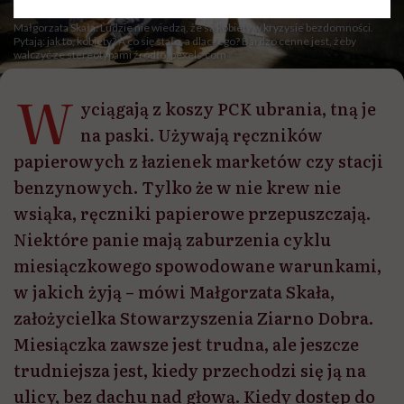
Małgorzata Skała: Ludzie nie wiedzą, że są kobiety w kryzysie bezdomności.
Pytają: jak to, kobiety? A co się stało, a dlaczego? Bardzo cenne jest, żeby
walczyć ze stereotypami źródło: pexels.com
W
yciągają z koszy PCK ubrania, tną je
na paski. Używają ręczników
papierowych z łazienek marketów czy stacji
benzynowych. Tylko że w nie krew nie
wsiąka, ręczniki papierowe przepuszczają.
Niektóre panie mają zaburzenia cyklu
miesiączkowego spowodowane warunkami,
w jakich żyją – mówi Małgorzata Skała,
założycielka Stowarzyszenia Ziarno Dobra.
Miesiączka zawsze jest trudna, ale jeszcze
trudniejsza jest, kiedy przechodzi się ją na
ulicy, bez dachu nad głową. Kiedy dostęp do