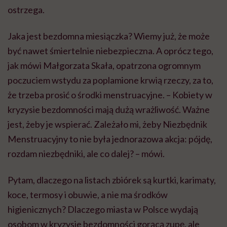
ostrzega.
Jaka jest bezdomna miesiączka? Wiemy już, że może
być nawet śmiertelnie niebezpieczna. A oprócz tego,
jak mówi Małgorzata Skała, opatrzona ogromnym
poczuciem wstydu za poplamione krwią rzeczy, za to,
że trzeba prosić o środki menstruacyjne. – Kobiety w
kryzysie bezdomności mają dużą wrażliwość. Ważne
jest, żeby je wspierać. Zależało mi, żeby Niezbędnik
Menstruacyjny to nie była jednorazowa akcja: pójdę,
rozdam niezbędniki, ale co dalej? – mówi.
Pytam, dlaczego na listach zbiórek są kurtki, karimaty,
koce, termosy i obuwie, a nie ma środków
higienicznych? Dlaczego miasta w Polsce wydają
osobom w kryzysie bezdomności gorącą zupę, ale