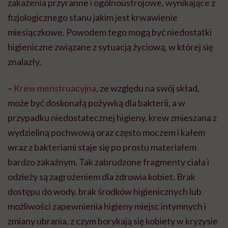
zakażenia przyranne i ogólnoustrojowe, wynikające z
fizjologicznego stanu jakim jest krwawienie
miesiączkowe. Powodem tego mogą być niedostatki
higieniczne związane z sytuacją życiową, w której się
znalazły.
–
Krew menstruacyjna
, ze względu na swój skład,
może być doskonałą pożywką dla bakterii, a w
przypadku niedostatecznej higieny, krew zmieszana z
wydzieliną pochwową oraz często moczem i kałem
wraz z bakteriami staje się po prostu materiałem
bardzo zakaźnym. Tak zabrudzone fragmenty ciała i
odzieży są zagrożeniem dla zdrowia kobiet. Brak
dostępu do wody, brak środków higienicznych lub
możliwości zapewnienia higieny miejsc intymnych i
zmiany ubrania, z czym borykają się kobiety w kryzysie