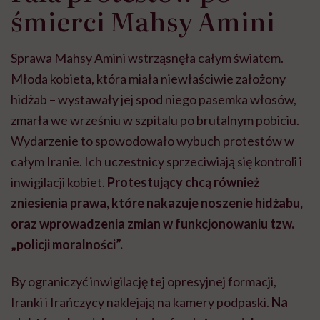
śmierci Mahsy Amini
Sprawa Mahsy Amini wstrząsnęła całym światem.
Młoda kobieta, która miała niewłaściwie założony
hidżab – wystawały jej spod niego pasemka włosów,
zmarła we wrześniu w szpitalu po brutalnym pobiciu.
Wydarzenie to spowodowało wybuch protestów w
całym Iranie. Ich uczestnicy sprzeciwiają się kontroli i
inwigilacji kobiet.
Protestujący chcą również
zniesienia prawa, które nakazuje noszenie hidżabu,
oraz wprowadzenia zmian w funkcjonowaniu tzw.
„policji moralności”.
By ograniczyć inwigilację tej opresyjnej formacji,
Iranki i Irańczycy naklejają na kamery podpaski.
Na