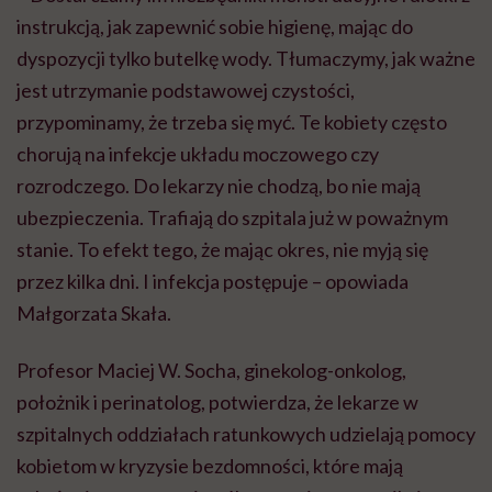
instrukcją, jak zapewnić sobie higienę, mając do
dyspozycji tylko butelkę wody. Tłumaczymy, jak ważne
jest utrzymanie podstawowej czystości,
przypominamy, że trzeba się myć. Te kobiety często
chorują na infekcje układu moczowego czy
rozrodczego. Do lekarzy nie chodzą, bo nie mają
ubezpieczenia. Trafiają do szpitala już w poważnym
stanie. To efekt tego, że mając okres, nie myją się
przez kilka dni. I infekcja postępuje – opowiada
Małgorzata Skała.
Profesor Maciej W. Socha, ginekolog-onkolog,
położnik i perinatolog, potwierdza, że lekarze w
szpitalnych oddziałach ratunkowych udzielają pomocy
kobietom w kryzysie bezdomności, które mają