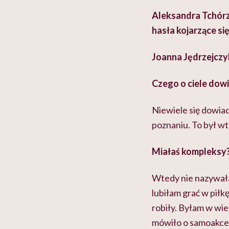
Aleksandra Tchórze
hasła kojarzące si
Joanna Jędrzejczy
Czego o ciele dowi
Niewiele się dowia
poznaniu. To był w
Miałaś kompleksy
Wtedy nie nazywała
lubiłam grać w piłkę
robiły. Byłam w wie
mówiło o samoakcepta