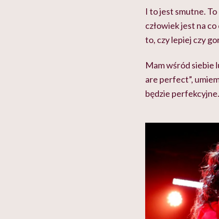
I to jest smutne. To
człowiek jest na co d
to, czy lepiej czy g
Mam wśród siebie lu
are perfect”, umiem
będzie perfekcyjne. 