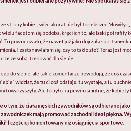
smenek jest odbierane pozytywnie? Nie spotkałaś się z
ze strony kobiet, więc akurat nie był to seksizm. Mówiły: „
t wielu facetom się podoba, kręci ich to, ale laski potrafił
. To powodowało, że nawet już jako dojrzała sportsmenka
mienia. I zastanawiałam się, czy to takie złe? Teraz jest mod
brze ze sobą, trenować dla siebie.
 tego do siebie, ale takie komentarze powodują, że coś cza
ebie i widzisz, że tu ci coś odstaje, tu wystaje, a tu puchn
 mi towarzyszyły. Ale to było na pewno smutne, że kobiety t
 o tym, że ciała męskich zawodników są odbierane jako ź
ła zawodniczek mają promować zachodni ideał piękna. W
iki! I częściej komentowany niż osiągnięcia sportowe.