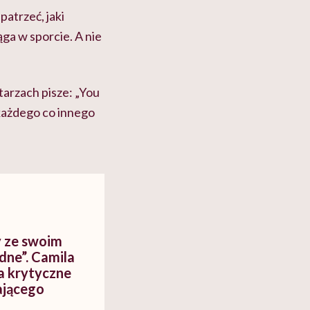
patrzeć, jaki
iąga w sporcie. A nie
tarzach pisze: „You
 każdego co innego
y ze swoim
odne”. Camila
a krytyczne
ającego