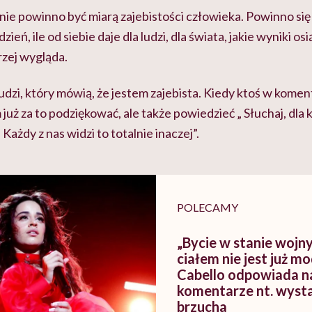
 nie powinno być miarą zajebistości człowieka. Powinno się 
zień, ile od siebie daje dla ludzi, dla świata, jakie wyniki os
orzej wygląda.
dzi, który mówią, że jestem zajebista. Kiedy ktoś w komen
 już za to podziękować, ale także powiedzieć „ Słuchaj, dla
Każdy z nas widzi to totalnie inaczej”.
POLECAMY
„Bycie w stanie wojn
ciałem nie jest już m
Cabello odpowiada n
komentarze nt. wyst
brzucha