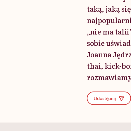
taką, jaką si
najpopularni
„nie ma talii
sobie uświa
Joanna Jędrz
thai, kick-b
rozmawiamy o
Udostępnij