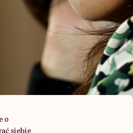
e o
ać siebie