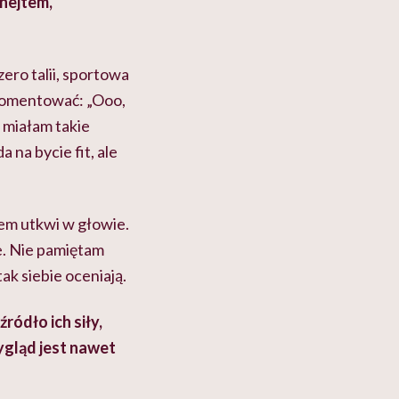
 hejtem,
zero talii, sportowa
y komentować: „Ooo,
 miałam takie
a na bycie fit, ale
sem utkwi w głowie.
ie. Nie pamiętam
ak siebie oceniają.
ródło ich siły,
ygląd jest nawet