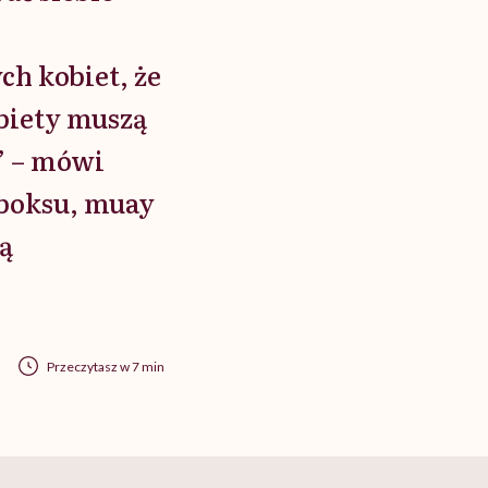
ch kobiet, że
obiety muszą
” – mówi
 boksu, muay
rą
Przeczytasz w 7 min