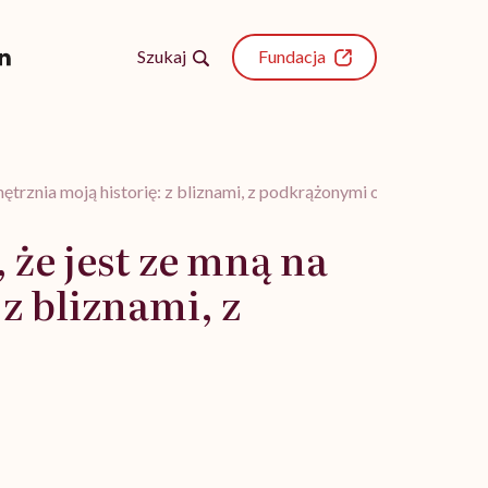
Szukaj
Fundacja
nętrznia moją historię: z bliznami, z podkrążonymi oczami”
 że jest ze mną na
 z bliznami, z