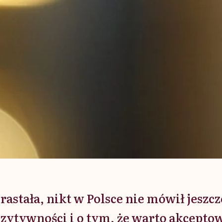
rastała, nikt w Polsce nie mówił jeszcz
ozytywności i o tym, że warto akceptow