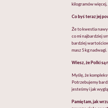
kilogramów więcej, n
Co byś teraz jej p
Że to kwestia nawyk
co mi najbardziej s
bardziej wartościow
masz 5 kg nadwagi.
Wiesz, że Polki są
Myślę, że kompleksy
Potrzebujemy bardz
jesteśmy i jak wyglą
Pamiętam, jak wrzu