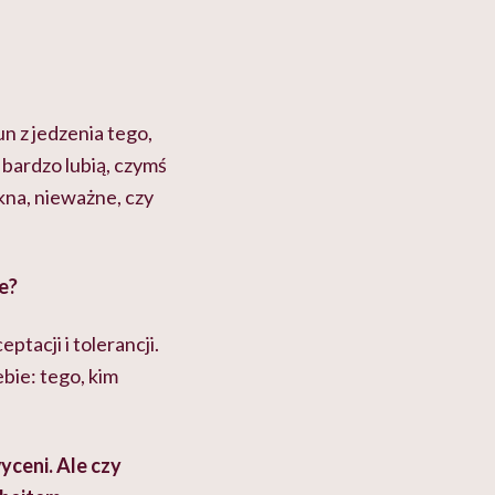
n z jedzenia tego,
 bardzo lubią, czymś
ękna, nieważne, czy
e?
tacji i tolerancji.
bie: tego, kim
yceni. Ale czy