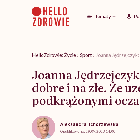
Go
to
content
Tematy
Po
HelloZdrowie: Życie
›
Sport
›
Joanna Jędrzejczyk: 
Joanna Jędrzejczyk:
dobre i na złe. Że u
podkrążonymi ocza
Aleksandra Tchórzewska
Opublikowano:
29.09.2023 14:00