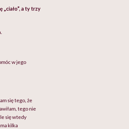
ciało”, a ty trzy
.
pomóc w jego
m się tego, że
bawiłam, tego nie
le się wtedy
 ma kilka