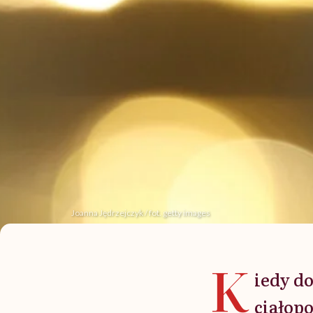
Joanna Jędrzejczyk / fot. getty images
K
iedy do
ciałop