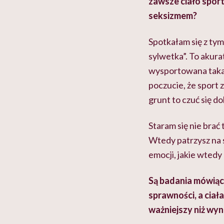
zawsze ciało sport
seksizmem?
Spotkałam się z tym 
sylwetka”. To akura
wysportowana taka”
poczucie, że sport z
grunt to czuć się do
Staram się nie brać
Wtedy patrzysz na si
emocji, jakie wtedy
Są badania mówiące
sprawności, a cia
ważniejszy niż wyn