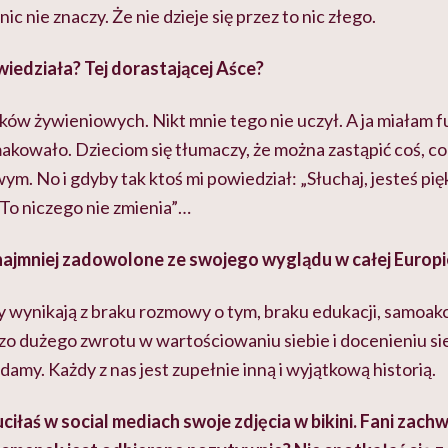
ic nie znaczy. Że nie dzieje się przez to nic złego.
owiedziała? Tej dorastającej Aśce?
ów żywieniowych. Nikt mnie tego nie uczył. A ja miałam fu
makowało. Dzieciom się tłumaczy, że można zastąpić coś, co
ym. No i gdyby tak ktoś mi powiedział: „Słuchaj, jesteś pi
 To niczego nie zmienia”…
 najmniej zadowolone ze swojego wyglądu w całej Europi
 wynikają z braku rozmowy o tym, braku edukacji, samoakcep
o dużego zwrotu w wartościowaniu siebie i docenieniu sie
damy. Każdy z nas jest zupełnie inną i wyjątkową historią.
ciłaś w social mediach swoje zdjęcia w bikini. Fani zachw