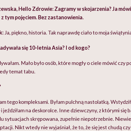
wska, Hello Zdrowie: Zagramy w skojarzenia? Ja mówię „
ę z tym pojęciem. Bez zastanowienia.
k:
Ja, piękno, historia. Tak naprawdę ciało to moja świątynia
adywała się 10-letnia Asia? I od kogo?
dywałam. Mało było osób, które mogły o ciele mówić czy 
tedy temat tabu.
?
m tego kompleksami. Byłam pulchną nastolatką. Wstydziła
 i jeździłam na deskorolce. Inne dziewczyny, z którymi się 
lu sytuacjach skrępowana, zupełnie niepotrzebnie. Niewie
cji. Nikt wtedy nie wyjaśniał, że to, że się jest chudą czy