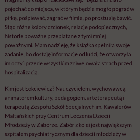
pojechać do miejsca, w którym będzie mogło pograć w
piłkę, pośpiewać, zagrać w filmie, po prostu się bawić.
Stąd różne kolory czcionek, relacje podopiecznych,
historie poważne przeplatane z tymi mniej
poważnymi. Mam nadzieję, że książka spełniła swoje
zadanie, bo dostaję informacje od ludzi, że otworzyła
im oczy i przede wszystkim zniwelowała strach przed
hospitalizacją.
Kim jest
Łokciewicz
? Nauczycielem, wychowawcą,
animatorem kultury, pedagogiem,
arteterapeutą
i
terapeutą Zespołu Szkół Specjalnych im. Kawalerów
Maltańskich przy Centrum Leczenia Dzieci i
Młodzieży w Zaborze. Zabór z kolei jest największym
szpitalem psychiatrycznym dla dzieci i młodzieży w