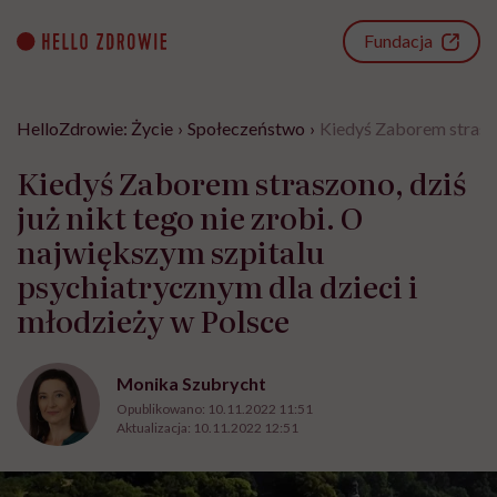
Go
to
Fundacja
content
HelloZdrowie: Życie
›
Społeczeństwo
›
Kiedyś Zaborem straszon
Kiedyś Zaborem straszono, dziś
już nikt tego nie zrobi. O
największym szpitalu
psychiatrycznym dla dzieci i
młodzieży w Polsce
Monika Szubrycht
Opublikowano:
10.11.2022 11:51
Aktualizacja:
10.11.2022 12:51