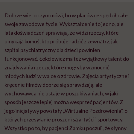
Dobrze wie, o czym mówi, bo w placówce spędził całe
swoje zawodowe życie. Wykształcenie to jedno, ale
lata doświadczeń sprawiają, że widzi rzeczy, które
umykają komuś, kto próbuje radzić z zewnątrz, jak
szpital psychiatryczny dla dzieci powinien
funkcjonować.
Łokciewicz
ma też wyjątkowy talent do
znajdywania rzeczy, które mogłyby wzmocnić
młodych ludzi w walce o zdrowie. Zajęcia artystyczne i
kręcenie filmów dobrze się sprawdzają, ale
wychowawca nie ustaje w poszukiwaniach, w jaki
sposób jeszcze lepiej można wesprzeć pacjentów. Z
jego inicjatywy powstały „Wirtualne Pozdrowienia”, o
których przesyłanie proszeni są artyści i sportowcy.
Wszystko po to, by pacjenci Zamku poczuli, że słynny