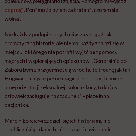
opiekunów, pielęgniarki i zajęcia. Pomogło mi wyjść z
depresji
. Pomimo że
byłam za kratami, czułam się
wolna”.
Nie każdy z podopiecznych miał za sobą aż tak
dramatyczną historię, ale niemal każdy znalazł się w
miejscu, z którego nie potrafił wyjść bez pomocy
mądrych i wspierających opiekunów. „
Generalnie
do
Zaboru bym z przyjemnością wróciła, to trochę jak taki
Hogwart
, miejsce pełne magii, które uczy, że mimo
innej orientacji seksualnej, koloru skóry, to każdy
człowiek zasługuje na szacunek” – pisze inna
pacjentka.
Marcin
Łokciewicz
dzieli się ich historiami, nie
upubliczniając danych, nie pokazuje wizerunku