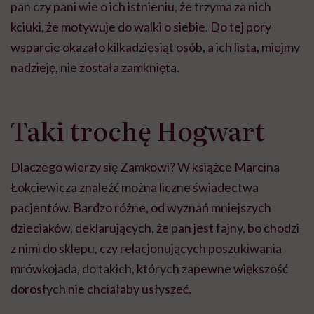
pan czy pani wie o ich istnieniu, że trzyma za nich
kciuki, że motywuje do walki o siebie. Do tej pory
wsparcie okazało kilkadziesiąt osób, a ich lista, miejmy
nadzieję, nie została zamknięta.
Taki trochę
Hogwart
Dlaczego
wierzy się Zamkowi? W książce Marcina
Łokciewicza
znaleźć można liczne świadectwa
pacjentów. Bardzo różne, od wyznań mniejszych
dzieciaków, deklarujących, że pan jest fajny, bo chodzi
z nimi do sklepu, czy relacjonujących poszukiwania
mrówkojada, do takich, których zapewne większość
dorosłych nie chciałaby usłyszeć.