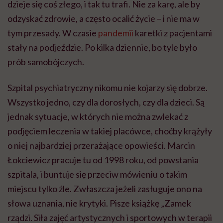
dzieje się coś złego, i tak tu trafi. Nie za karę, ale by
odzyskać zdrowie, a często ocalić życie – i nie ma w
tym przesady. W czasie
pandemii
karetki z pacjentami
stały na podjeździe. Po kilka dziennie, bo tyle było
prób samobójczych.
Szpital psychiatryczny nikomu nie kojarzy się dobrze.
Wszystko jedno, czy dla dorosłych, czy dla dzieci. Są
jednak sytuacje, w których nie można zwlekać z
podjęciem leczenia w takiej placówce, choćby krążyły
o niej najbardziej przerażające opowieści. Marcin
Łokciewicz
pracuje tu od 1998 roku, od powstania
szpitala, i buntuje się przeciw mówieniu o takim
miejscu tylko źle. Zwłaszcza jeżeli zasługuje ono na
słowa uznania, nie krytyki. Pisze książkę „Zamek
rządzi. Siła zajęć artystycznych i sportowych w terapii