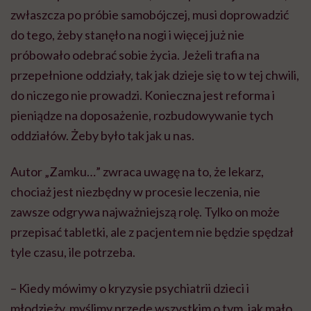
zwłaszcza po próbie samobójczej, musi doprowadzić
do tego, żeby stanęło na nogi i więcej już nie
próbowało odebrać sobie życia. Jeżeli trafia na
przepełnione oddziały, tak jak dzieje się to w tej chwili,
do niczego nie prowadzi. Konieczna jest reforma i
pieniądze na doposażenie, rozbudowywanie tych
oddziałów. Żeby było tak jak u nas.
Autor „Zamku…” zwraca uwagę na to, że lekarz,
chociaż jest niezbędny w procesie leczenia, nie
zawsze odgrywa najważniejszą rolę. Tylko on może
przepisać tabletki, ale z pacjentem nie będzie spędzał
tyle czasu, ile potrzeba.
– Kiedy mówimy o kryzysie psychiatrii dzieci i
młodzieży, myślimy przede wszystkim o tym, jak mało