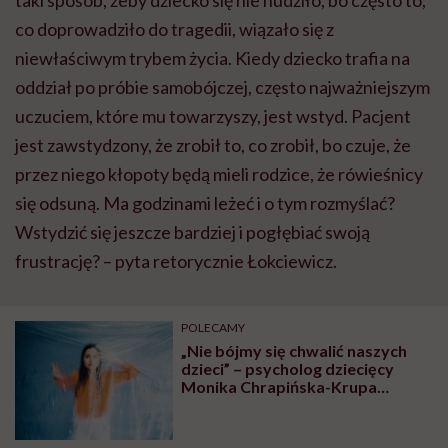
taki sposób, żeby dziecko się nie nudziło, bo często to,
co doprowadziło do tragedii, wiązało się z
niewłaściwym trybem życia. Kiedy dziecko trafia na
oddział po próbie samobójczej, często najważniejszym
uczuciem, które mu towarzyszy, jest wstyd. Pacjent
jest zawstydzony, że zrobił to, co zrobił, bo czuje, że
przez niego kłopoty będą mieli rodzice, że rówieśnicy
się odsuną. Ma godzinami leżeć i o tym rozmyślać?
Wstydzić się jeszcze bardziej i pogłębiać swoją
frustrację? – pyta retorycznie
Łokciewicz
.
POLECAMY
„Nie bójmy się chwalić naszych
dzieci” – psycholog dziecięcy
Monika Chrapińska-Krupa
opowiada o stresie i depresji
wśród młodych ludzi