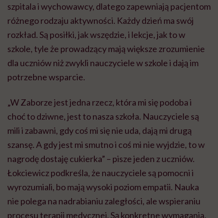
szpitala i wychowawcy, dlatego zapewniają pacjentom
różnego rodzaju aktywności. Każdy dzień ma swój
rozkład. Są posiłki, jak wszędzie, i lekcje, jak to w
szkole, tyle że prowadzący mają większe zrozumienie
dla uczniów niż zwykli nauczyciele w szkole i dają im
potrzebne wsparcie.
„W Zaborze jest jedna rzecz, która mi się podoba i
choć to dziwne, jest to nasza szkoła. Nauczyciele są
mili i zabawni, gdy coś mi się nie
uda, dają mi drugą
szansę.
A gdy jest mi smutno i coś mi nie
wyjdzie, to w
nagrodę dostaję cukierka” –
pisze jeden z uczniów.
Łokciewicz
podkreśla, że nauczyciele są pomocni i
wyrozumiali, bo mają wysoki poziom empatii. Nauka
nie polega na nadrabianiu zaległości, ale wspieraniu
procesu terapii medycznej. Są konkretne wymagania,