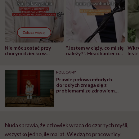
Zobacz więcej
Nie móc zostać przy
"Jestem w ciąży, co mi się
Wkró
chorym dziecku w
należy?". Headhunter o
Inst
szpitalu to tortura.
zmianie pokoleniowej u
atak
"Przeszkadzać w tym
kobiet w ciąży na rynku
wars
może chyba tylko
pracy
eksp
POLECAMY
głupota i brak
Prawie połowa młodych
wyobraźni"
dorosłych zmaga się z
problemami ze zdrowiem
psychicznym. Badacze: „Liczby
były dla nas zaskoczeniem”
Nuda sprawia, że człowiek wraca do czarnych myśli,
wszystko jedno, ile ma lat. Wiedzą to pracownicy