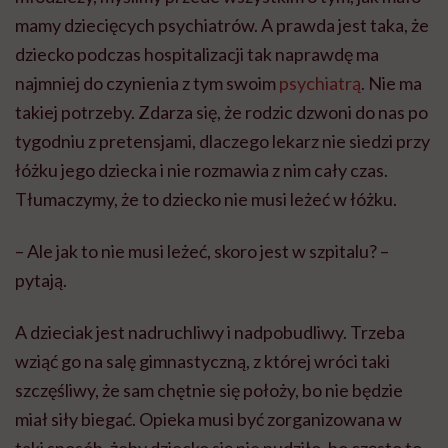
mamy dziecięcych psychiatrów. A prawda jest taka, że
dziecko podczas hospitalizacji tak naprawdę ma
najmniej do czynienia z tym swoim
psychiatrą
. Nie ma
takiej potrzeby. Zdarza się, że rodzic dzwoni do nas po
tygodniu z pretensjami, dlaczego lekarz nie siedzi przy
łóżku jego dziecka i nie rozmawia z nim cały czas.
Tłumaczymy, że to dziecko nie musi leżeć w łóżku.
– Ale jak to nie musi leżeć, skoro jest w szpitalu? –
pytają.
A dzieciak jest nadruchliwy i nadpobudliwy. Trzeba
wziąć go na salę gimnastyczną, z której wróci taki
szczęśliwy, że sam chętnie się położy, bo nie będzie
miał siły biegać. Opieka musi być zorganizowana w