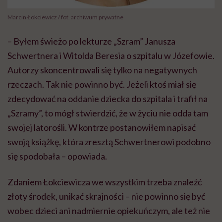
Marcin Łokciewicz / fot. archiwum prywatne
– Byłem świeżo po lekturze „Szram” Janusza
Schwertnera
i Witolda Beresia o szpitalu w Józefowie.
Autorzy skoncentrowali się tylko na negatywnych
rzeczach. Tak nie powinno być. Jeżeli ktoś miał się
zdecydować na oddanie dziecka do szpitala i trafił na
„Szramy”, to mógł stwierdzić, że w życiu nie odda tam
swojej latorośli. W kontrze postanowiłem napisać
swoją książkę, która zresztą
Schwertnerowi
podobno
się spodobała – opowiada.
Zdaniem
Łokciewicza
we wszystkim trzeba znaleźć
złoty środek, unikać skrajności – nie powinno się być
wobec dzieci ani nadmiernie opiekuńczym, ale też nie