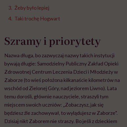
Żeby było lepiej
Taki trochę Hogwart
Szramy i priorytety
Nazwa długa, bo zazwyczaj nazwy takich instytucji
bywają długie: Samodzielny Publiczny Zakład Opieki
Zdrowotnej Centrum Leczenia Dzieci i Młodzieży w
Zaborze (to wieś położona kilkanaście kilometrów na
wschód od Zielonej Góry, nad jeziorem
Liwno
). Lata
temu dorośli, głównie nauczyciele, straszyli tym
miejscem swoich uczniów: „Zobaczysz, jak się
będziesz źle zachowywał, to wylądujesz w Zaborze”.
Dzisiaj nikt Zaborem nie straszy. Bo jeśli z dzieckiem