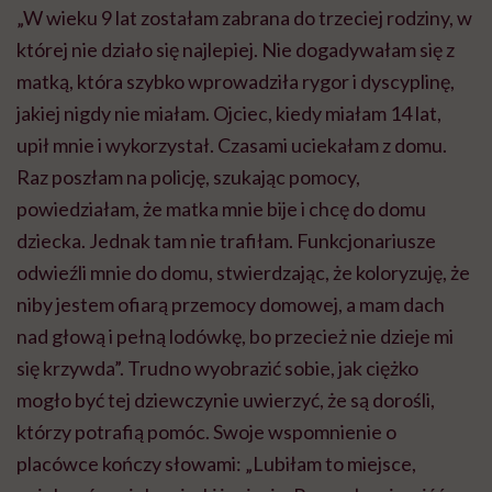
„W wieku 9 lat zostałam zabrana do trzeciej rodziny, w
której nie działo się najlepiej. Nie dogadywałam się z
matką, która szybko wprowadziła rygor i dyscyplinę,
jakiej nigdy nie miałam. Ojciec, kiedy miałam 14 lat,
upił mnie i wykorzystał. Czasami uciekałam z domu.
Raz
poszłam na policję, szukając pomocy,
powiedziałam, że matka mnie bije i chcę do domu
dziecka. Jednak tam nie trafiłam. Funkcjonariusze
odwieźli mnie do domu, stwierdzając, że koloryzuję, że
niby jestem ofiarą przemocy domowej, a mam dach
nad głową i pełną lodówkę, bo przecież nie dzieje mi
się krzywda”. Trudno wyobrazić sobie, jak ciężko
mogło być tej dziewczynie uwierzyć, że są dorośli,
którzy potrafią pomóc. Swoje wspomnienie o
placówce kończy słowami: „Lubiłam to miejsce,