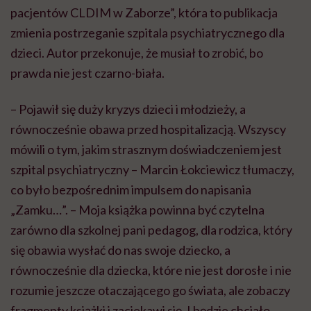
pacjentów
CLDIM
w Zaborze”, która to publikacja
zmienia postrzeganie szpitala psychiatrycznego dla
dzieci. Autor przekonuje, że musiał to zrobić, bo
prawda nie jest czarno-biała.
– Pojawił się duży kryzys dzieci i młodzieży, a
równocześnie obawa przed hospitalizacją. Wszyscy
mówili o tym, jakim strasznym doświadczeniem jest
szpital psychiatryczny – Marcin
Łokciewicz
tłumaczy,
co było bezpośrednim impulsem do napisania
„Zamku…”. – Moja książka powinna być czytelna
zarówno dla szkolnej pani pedagog, dla rodzica, który
się obawia wysłać do nas swoje dziecko, a
równocześnie dla dziecka, które nie jest dorosłe
i
nie
rozumie jeszcze otaczającego go świata, ale zobaczy
fragmenty książki i zaciekawi
się
. I będzie chciało