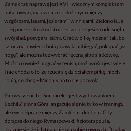
Zamek tak naprawę jest
XVII-wiecznym
kompleksem
pałacowym, malowniczo położonym między
wzgórzami, lasami, jeziorami i winnicami. Zielono tu, a
o tej porze roku
złocisto-czerwono
– jesień odcisnęła
swój ślad, posypała liśćmi. Grać w piłkę można i tak, bo
sztuczna nawierzchnia pozwala pobiegać, pokopać „w
nogę”, ale można też wybrać ręczną albo siatkówkę.
Można również pograć w tenisa, możliwości jest wiele.
I nie chodzi o to, że rzuca się dzieciakom piłkę, niech
robią, co chcą –
Michały na to nie pozwolą.
Pierwszy z nich – Sucharek – jest wychowankiem
Lechii Zielona Góra, angażuje się nie tylko w treningi,
ale i współpracę między Zamkiem a klubem. Gdy
dołącza do niego Rymaszewski, fizjoterapeuta,
okazuje się, że ich team nie ma sobie równych. Działają