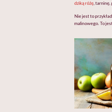
dziką różę
, tarninę
Nie jest to przykła
malinowego. To jes