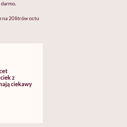
a darmo.
 na 20 litrów octu
cet
ciek z
 mają ciekawy