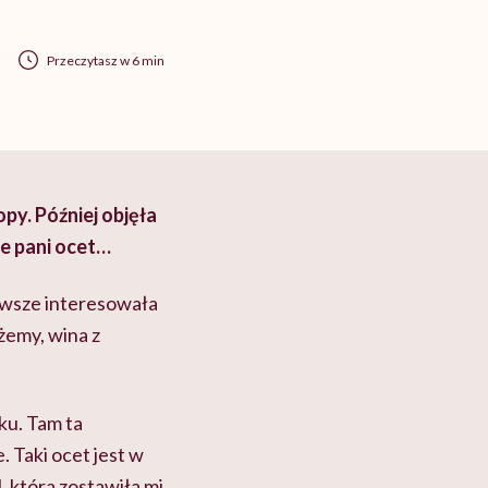
Przeczytasz w 6 min
py. Później objęła
e pani ocet…
awsze interesowała
dżemy, wina z
ku. Tam ta
Taki ocet jest w
, która zostawiła mi