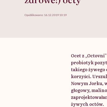
Opublikowano:
16.12.2019 10:19
Ocet z „Octovni”
probiotyk pozyty
takiego żywego 
korzyści. Urszu
Nowym Jorku, wa
głogowy, malino
zaprojektowałam
żywych octów.