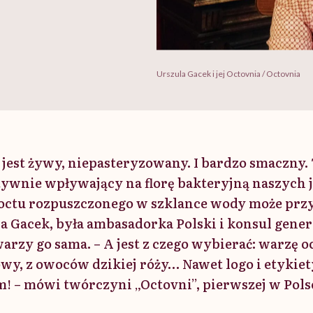
Urszula Gacek i jej Octovnia / Octovnia
 jest żywy, niepasteryzowany. I bardzo smaczny.
wnie wpływający na florę bakteryjną naszych jel
octu rozpuszczonego w szklance wody może przy
la Gacek, była ambasadorka Polski i konsul gene
rzy go sama. – A jest z czego wybierać: warzę o
wy, z owoców dzikiej róży… Nawet logo i etykie
! – mówi twórczyni „Octovni”, pierwszej w Pol