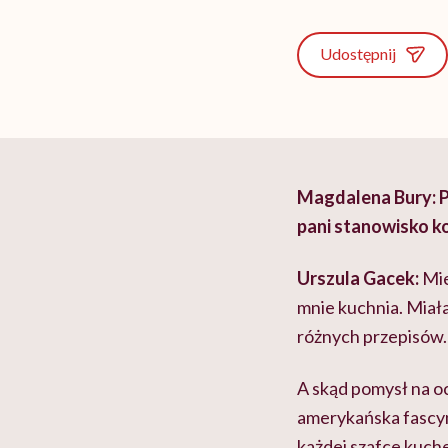
Udostępnij
Magdalena Bury: Pr
pani stanowisko k
Urszula Gacek:
Mie
mnie kuchnia. Miał
różnych przepisów.
A skąd pomysł na o
amerykańska fascyn
każdej szafce kuche