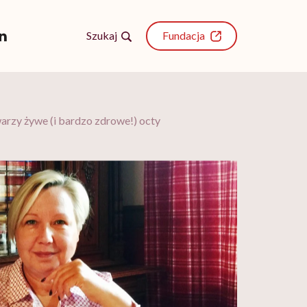
Szukaj
Fundacja
arzy żywe (i bardzo zdrowe!) octy