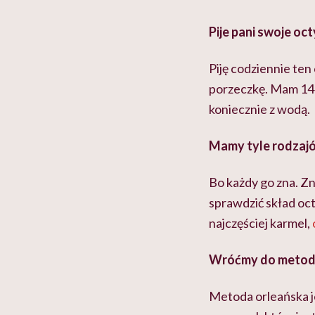
Pije pani swoje oct
Piję codziennie ten
porzeczkę. Mam 14-
koniecznie z wodą.
Mamy tyle rodzaj
Bo każdy go zna. Zn
sprawdzić skład oc
najczęściej karmel,
Wróćmy do metody 
Metoda orleańska j