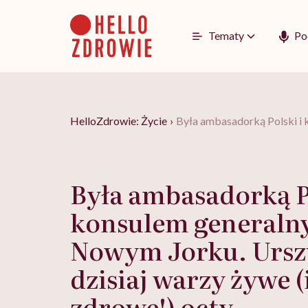
Go
to
content
Tematy
Po
HelloZdrowie: Życie
›
Była ambasadorką Polski i 
Była ambasadorką Po
konsulem generaln
Nowym Jorku. Ursz
dzisiaj warzy żywe (
zdrowe!) octy