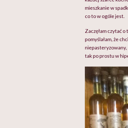
mieszkanie w spadku
co to w ogóle jest.
Zaczęłam czytać o 
pomyślałam, że chcia
niepasteryzowany, 
tak po prostu w hi