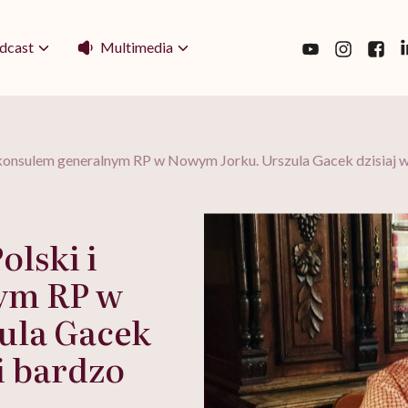
Multimedia
dcast
konsulem generalnym RP w Nowym Jorku. Urszula Gacek dzisiaj w
lski i
ym RP w
ula Gacek
i bardzo