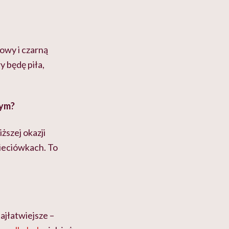
nowy i czarną
 będę piła,
wym?
iższej okazji
ieciówkach. To
ajłatwiejsze –