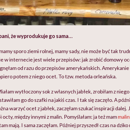
pani, że wyprodukuje go sama…
amy sporo ziemi rolnej, mamy sady, nie może być tak trud
e w internecie jest wiele przepisów: jak zrobić domowy oc
a sięgnęłam od razu do przepisów amerykańskich. Amerykanie
dopiero potem z niego ocet. To tzw. metoda orleańska.
 Miałam wytłoczony sok z własnych jabłek, zrobiłam z niego 
awiłam go do szafki na jakiś czas. I tak się zaczęło. A późnie
na warzyć ocet z jabłek, zaczęłam szukać inspiracji dalej. 
i octy, między innymi z malin. Pomyślałam: ja też mam
malin
tam mają. I sama zaczęłam. Później przyszedł czas na dzik