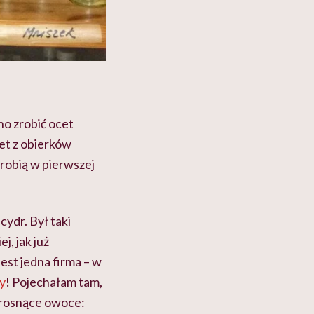
no zrobić ocet
et z obierków
 robią w pierwszej
cydr. Był taki
j, jak już
Jest jedna firma – w
y
! Pojechałam tam,
o rosnące owoce: