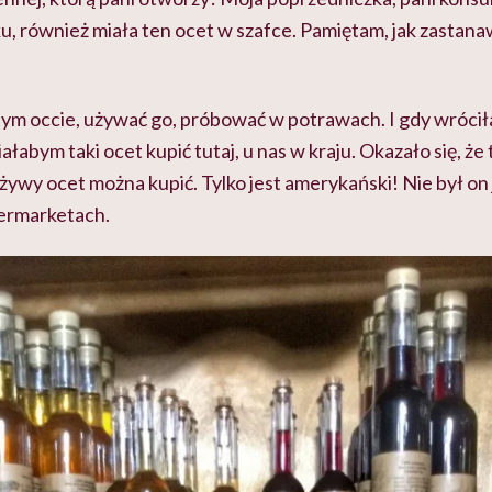
, również miała ten ocet w szafce. Pamiętam, jak zastana
tym occie, używać go, próbować w potrawach. I gdy wrócił
łabym taki ocet kupić tutaj, u nas w kraju. Okazało się, że
żywy ocet można kupić. Tylko jest amerykański! Nie był o
permarketach.