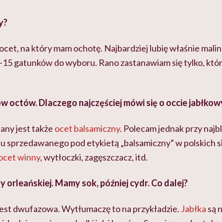
y?
 ocet, na który mam ochotę. Najbardziej lubię właśnie mali
15 gatunków do wyboru. Rano zastanawiam się tylko, który
ów octów.
Dlaczego najczęściej mówi się o occie jabłko
any jest także
ocet balsamiczny
. Polecam jednak przy najbl
tu sprzedawanego pod etykietą „balsamiczny” w polskich s
ocet winny
, wytłoczki, zagęszczacz, itd.
orleańskiej. Mamy sok, później cydr. Co dalej?
est dwufazowa. Wytłumaczę to na przykładzie.
Jabłka
są n