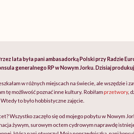
zez lata była pani ambasadorką Polski przy Radzie Euro
onsula generalnego RP w Nowym Jorku. Dzisiaj produkuj
szkałam w różnych miejscach na świecie, ale wszędzie i z
am tę możliwość poznać inne kultury. Robiłam
przetwory
, 
 Wtedy to było hobbistyczne zajęcie.
cet? Wszystko zaczęło się od mojego pobytu w Nowym Jor
acja żywym, surowym octem cydrowym naprawdę istnieje. 
nnej, którą pani otworzy! Moja poprzedniczka, pani konsul