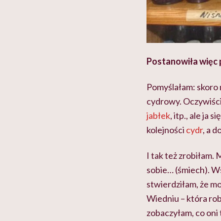
Postanowiła więc 
Pomyślałam: skoro m
cydrowy. Oczywiści
jabłek
, itp., ale j
kolejności
cydr
, a 
I tak też zrobiłam.
sobie… (śmiech). Wst
stwierdziłam, że moż
Wiedniu – która rob
zobaczyłam, co oni 