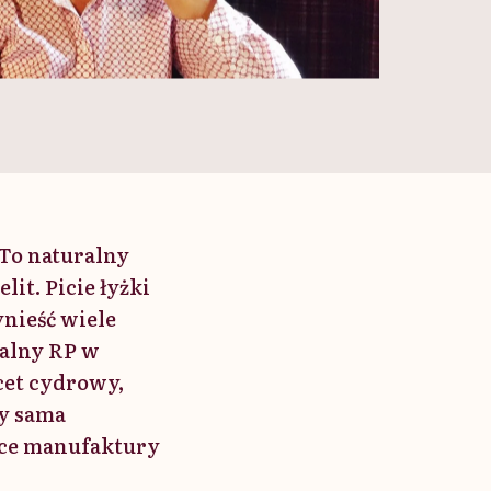
 To naturalny
it. Picie łyżki
nieść wiele
ralny RP w
cet cydrowy,
ty sama
sce manufaktury