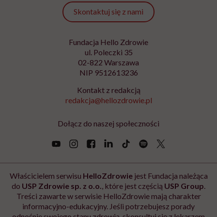
Skontaktuj się z nami
Fundacja Hello Zdrowie
ul. Poleczki 35
02-822 Warszawa
NIP 9512613236
Kontakt z redakcją
redakcja@hellozdrowie.pl
Dołącz do naszej społeczności
Właścicielem serwisu
HelloZdrowie
jest Fundacja należąca
do
USP Zdrowie sp. z o.o.
, które jest częścią
USP Group
.
Treści zawarte w serwisie HelloZdrowie mają charakter
informacyjno-edukacyjny. Jeśli potrzebujesz porady
odnośnie swojego stanu zdrowia, skonsultuj się z lekarzem