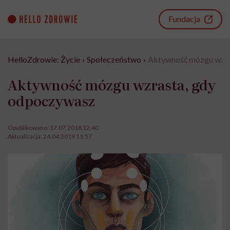
Go
to
Fundacja
content
HelloZdrowie: Życie
›
Społeczeństwo
›
Aktywność mózgu wzra
Aktywność mózgu wzrasta, gdy
odpoczywasz
Opublikowano:
17.07.2018 12:40
Aktualizacja:
24.04.2019 11:57