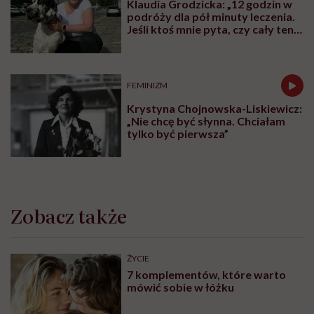
Klaudia Grodzicka: „12 godzin w
podróży dla pół minuty leczenia.
Jeśli ktoś mnie pyta, czy cały ten
trud ma sens, bez wahania
odpowiadam: 'tak’”
FEMINIZM
Krystyna Chojnowska-Liskiewicz:
„Nie chcę być słynna. Chciałam
tylko być pierwsza”
Zobacz także
ŻYCIE
7 komplementów, które warto
mówić sobie w łóżku