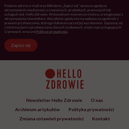
Podanie adresu e-mail oraz kliknięcie „Zapisz się” oznacza zgodę na
otrzymywanie wiadomości o nowościach, produktach, promocjach lub
usługach dot. Hello Zdrowie. W dowolnym momencie możesz zrezygnować z
otrzymywania newslettera. Wycofanie zgody nie ma wpływu na zgodność z
prawem przetwarzania, którego dokonano przed jej wycofaniem. Zapoznaj się
z informacjami o przetwarzaniu danych osobowych, w tym o przysługujących
Ci prawach, w naszej
Polityce prywatności
.
Zapisz się
Newsletter Hello Zdrowie
O nas
Archiwum artykułów
Polityka prywatności
Zmiana ustawień prywatności
Kontakt