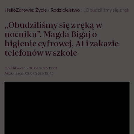
HelloZdrowie: Życie
›
Rodzicielstwo
›
„Obudziliśmy się z ręką 
„Obudziliśmy się z ręką w
nocniku”. Magda Bigaj o
higienie cyfrowej, AI i zakazie
telefonów w szkole
Opublikowano:
30.04.2026 12:01
Aktualizacja:
02.07.2026 12:45