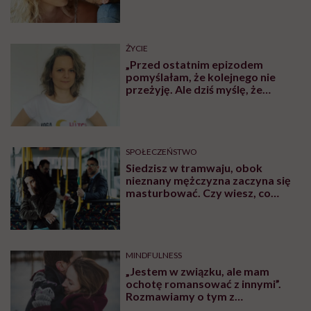
ŻYCIE
„Przed ostatnim epizodem
pomyślałam, że kolejnego nie
przeżyję. Ale dziś myślę, że
przeżyję, tylko wcześniej pójdę
po pomoc”. Alicja o wychodzeniu z
depresji
SPOŁECZEŃSTWO
Siedzisz w tramwaju, obok
nieznany mężczyzna zaczyna się
masturbować. Czy wiesz, co
robić?
MINDFULNESS
„Jestem w związku, ale mam
ochotę romansować z innymi”.
Rozmawiamy o tym z
psychologiem