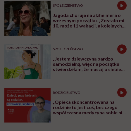
SPOŁECZEŃSTWO
Jagoda choruje na alzheimera o
wczesnym początku. „Zostało mi
10, może 11 wakacji, a kolejnych
nie będę już świadoma”
MATERIAŁY PROMOCYJNE
SPOŁECZEŃSTWO
„Jestem dziewczyną bardzo
samodzielną, więc na początku
stwierdziłam, że muszę o siebie
zadbać”. Emilia Pobiedzińska o
słodko-gorzkim doświadczeniu
menopauzy
RODZICIELSTWO
„Opieka skoncentrowana na
rodzinie to jest coś, bez czego
współczesna medycyna sobie nie
poradzi”