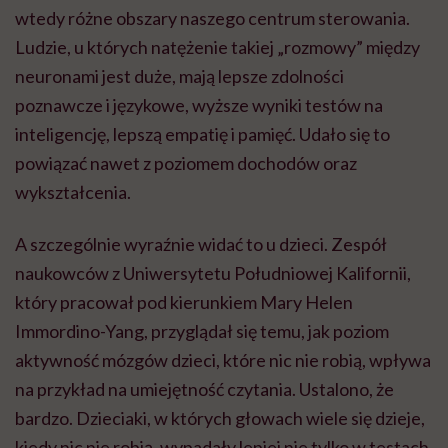
wtedy różne obszary naszego centrum sterowania.
Ludzie, u których natężenie takiej „rozmowy” między
neuronami jest duże, mają lepsze zdolności
poznawcze i językowe, wyższe wyniki testów na
inteligencję, lepszą empatię i pamięć. Udało się to
powiązać nawet z poziomem dochodów oraz
wykształcenia.
A szczególnie wyraźnie widać to u dzieci. Zespół
naukowców z Uniwersytetu Południowej Kalifornii,
który pracował pod kierunkiem Mary Helen
Immordino-Yang, przyglądał się temu, jak poziom
aktywność mózgów dzieci, które nic nie robią, wpływa
na przykład na umiejętność czytania. Ustalono, że
bardzo. Dzieciaki, w których głowach wiele się dzieje,
kiedy nic nie robią, wypadały lepiej nie tylko w testach