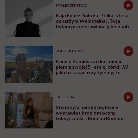
SPOŁECZEŃSTWO
Kaja Funez-Sokoła, Polka, która
oskarżyła Weinsteina: „To ja
byłam przedstawiana jako osoba,
która musi się bronić”
RODZICIELSTWO
Kamila Kamińska o karmieniu
piersią swojej 5-letniej córki: „W
jakich czasach my żyjemy, że
naturalne sprawy musimy
normalizować?”
EKOLOGIA
Stworzyła narzędzie, które
wystawia ubraniom ocenę
toksyczności. Romina Roman
tłumaczy, co plastik robi z naszą
skórą