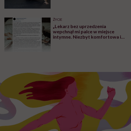
ŻYCIE
„Lekarz bez uprzedzenia
wepchnął mi palce w miejsce
intymne. Niezbyt komfortowa i
przyjemna sytuacja” – mówi
Justyna Kokoszenko o
traumatycznej wizycie u
ginekologa