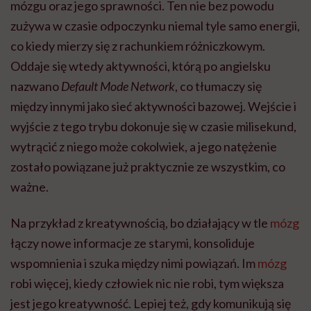
mózgu oraz jego sprawności. Ten nie bez powodu
zużywa w czasie odpoczynku niemal tyle samo energii,
co kiedy mierzy się z rachunkiem różniczkowym.
Oddaje się wtedy aktywności, którą po angielsku
nazwano
Default Mode Network
, co tłumaczy się
między innymi jako sieć aktywności bazowej. Wejście i
wyjście z tego trybu dokonuje się w czasie milisekund,
wytrącić z niego może cokolwiek, a jego natężenie
zostało powiązane już praktycznie ze wszystkim, co
ważne.
Na przykład z kreatywnością, bo działający w tle
mózg
łączy nowe informacje ze starymi, konsoliduje
wspomnienia i szuka między nimi powiązań. Im
mózg
robi więcej, kiedy człowiek nic nie robi, tym większa
jest jego kreatywność. Lepiej też, gdy komunikują się