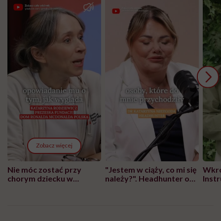
Zobacz więcej
Nie móc zostać przy
"Jestem w ciąży, co mi się
Wkró
chorym dziecku w
należy?". Headhunter o
Inst
szpitalu to tortura.
zmianie pokoleniowej u
atak
"Przeszkadzać w tym
kobiet w ciąży na rynku
wars
może chyba tylko
pracy
eksp
głupota i brak