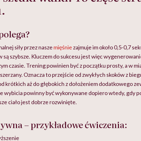
.
polega?
alnej siły przez nasze
mięśnie
zajmuje im około 0,5-0,7 sek
 są szybsze. Kluczem do sukcesu jest więc wygenerowanie
szym czasie. Trening powinien być z początku prosty, a w mi
zerzany. Oznacza to przejście od zwykłych skoków z biegu
 od krótkich aż do głębokich z dołożeniem dodatkowego z
ie wybicia powinny być wykonywane dopiero wtedy, gdy p
sze ciało jest dobrze rozwinięte.
zywna – przykładowe ćwiczenia:
yższenie