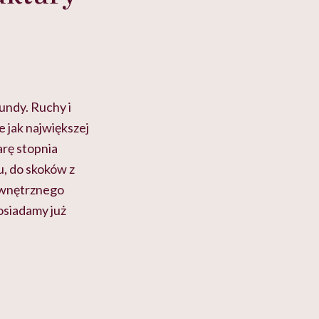
undy. Ruchy i
 jak największej
arę stopnia
, do skoków z
ewnętrznego
osiadamy już