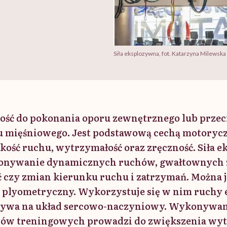
Siła eksplozywna, fot. Katarzyna Milewska
olność do pokonania oporu zewnętrznego lub prze
u mięśniowego. Jest podstawową cechą motorycz
ość ruchu, wytrzymałość oraz zręczność. Siła 
nywanie dynamicznych ruchów, gwałtownych z
 czy zmian kierunku ruchu i zatrzymań. Można j
 plyometryczny. Wykorzystuje się w nim ruchy 
ywa na układ sercowo-naczyniowy. Wykonywani
ów treningowych prowadzi do zwiększenia wytr