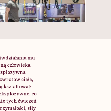
ciwdziałania mu
ną człowieka.
eksplozywna
wrotów ciała,
ą kształtować
eksplozywne, co
e tych ćwiczeń
zymałości, siły