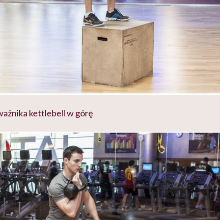
ażnika kettlebell w górę