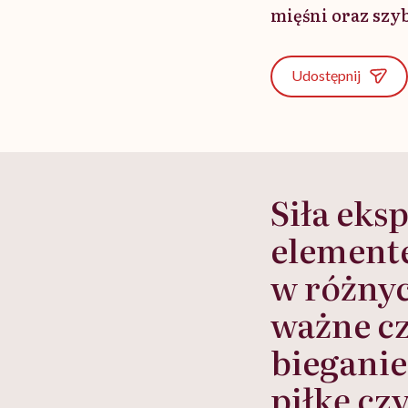
mięśni oraz szyb
Udostępnij
Siła eks
element
w różnyc
ważne cz
bieganie
piłkę cz