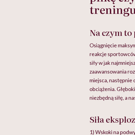
treningu
Na czym to 
Osiągnięcie maksym
reakcje sportowców
siły w jak najmniej
zaawansowania rozs
miejsca, następnie
obciążenia. Głębok
niezbędną siłę, a na
Siła eksplo
1) Wskoki na podw