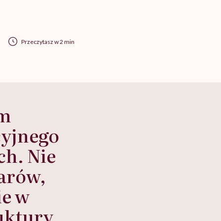
Przeczytasz w 2 min
ym
cyjnego
ch. Nie
żarów,
ie w
ruktury