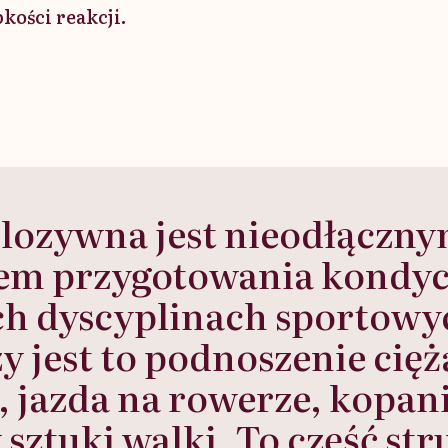
kości reakcji.
plozywna jest nieodłączn
em przygotowania kondy
h dyscyplinach sportowy
y jest to podnoszenie cię
, jazda na rowerze, kopan
y sztuki walki. To część st