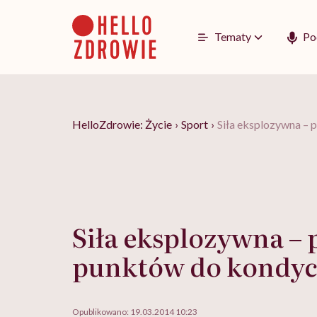
Go
to
content
Tematy
Po
HelloZdrowie: Życie
›
Sport
›
Siła eksplozywna – 
Siła eksplozywna – 
punktów do kondyc
Opublikowano:
19.03.2014 10:23