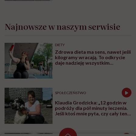
Najnowsze w naszym serwisie
DIETY
Zdrowa dieta ma sens, nawet jeśli
kilogramy wracają. To odkrycie
daje nadzieję wszystkim
walczącym z efektem jo-jo
SPOŁECZEŃSTWO
Klaudia Grodzicka: „12 godzin w
podróży dla pół minuty leczenia.
Jeśli ktoś mnie pyta, czy cały ten
trud ma sens, bez wahania
odpowiadam: 'tak’”