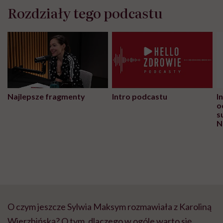
Rozdziały tego podcastu
Najlepsze fragmenty
Intro podcastu
I
o
s
N
O czym jeszcze Sylwia Maksym rozmawiała z Karoliną
Wierzbińską? O tym, dlaczego w ogóle warto się