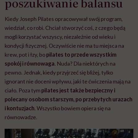
poszukiwanie balansu
Kiedy Joseph Pilates opracowywał swój program,
wiedział, co robi. Chciał stworzyć coś, z czego będą
mogli korzystać wszyscy, niezależnie od wieku i
kondycji fizycznej. Oczywiście nie ma tu miejsca na
krew, pot i łzy, bo
pilates to przede wszystkim
spokój i równowaga
. Nuda? Dla niektórych na
pewno. Jednak, kiedy przyjrzeć się bliżej, tylko
ignorant nie doceni wpływu, jaki te ćwiczenia mają na
ciało. Poza tym
pilates jest także bezpieczny i
polecany osobom starszym, po przebytych urazach
i kontuzjach
. Wszystko bowiem opiera się na
równowadze.