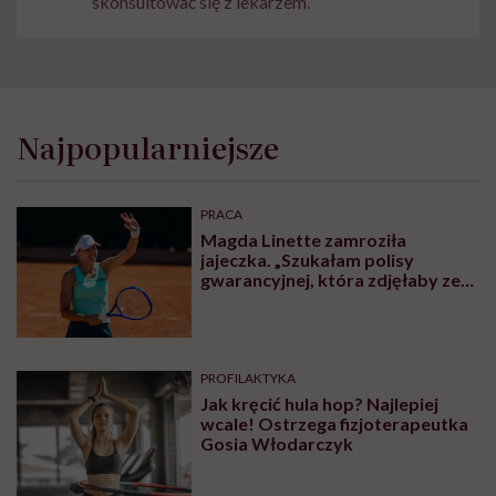
skonsultować się z lekarzem.
Najpopularniejsze
PRACA
Magda Linette zamroziła
jajeczka. „Szukałam polisy
gwarancyjnej, która zdjęłaby ze
mnie presję tykającego czasu”
PROFILAKTYKA
Jak kręcić hula hop? Najlepiej
wcale! Ostrzega fizjoterapeutka
Gosia Włodarczyk