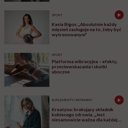
SPORT
Kasia Bigos: „Absolutnie każdy
mięsień zasługuje na to, żeby być
wytrenowanym”
SPORT
Platforma wibracyjna – efekty,
przeciwwskazania i skutki
uboczne
SUPLEMENTY I WITAMINY
Kreatyna: brakujący składnik
kobiecego zdrowia. „Jest
niesamowicie ważna dla każdej z
nas niezależnie od wieku”