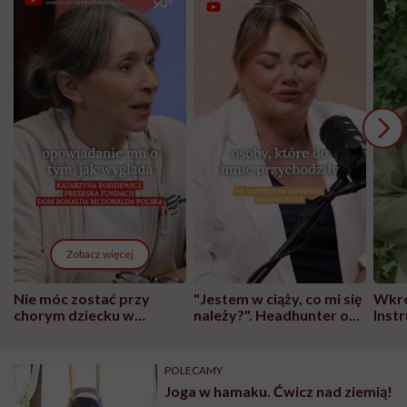
Zobacz więcej
Nie móc zostać przy
"Jestem w ciąży, co mi się
Wkró
chorym dziecku w
należy?". Headhunter o
Inst
szpitalu to tortura.
zmianie pokoleniowej u
atak
"Przeszkadzać w tym
kobiet w ciąży na rynku
wars
może chyba tylko
pracy
eksp
POLECAMY
głupota i brak
Joga w hamaku. Ćwicz nad ziemią!
wyobraźni"