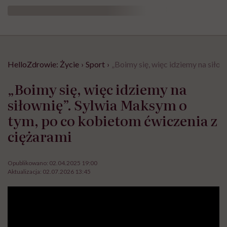
HelloZdrowie: Życie
›
Sport
›
„Boimy się, więc idziemy na siło
„Boimy się, więc idziemy na
siłownię”. Sylwia Maksym o
tym, po co kobietom ćwiczenia z
ciężarami
Opublikowano:
02.04.2025 19:00
Aktualizacja:
02.07.2026 13:45