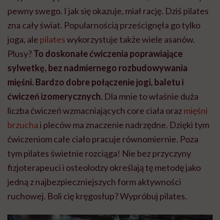
pewny swego. I jak się okazuje, miał rację. Dziś pilates
zna cały świat. Popularnością prześcignęła go tylko
joga, ale
pilates
wykorzystuje także wiele asanów.
Plusy?
To doskonałe ćwiczenia poprawiające
sylwetkę, bez nadmiernego rozbudowywania
mięśni. Bardzo dobre połączenie jogi, baletu i
ćwiczeń izomerycznych
. Dla mnie to właśnie duża
liczba ćwiczeń wzmacniających core ciała oraz
mięśni
brzucha
i pleców ma znaczenie nadrzędne. Dzięki tym
ćwiczeniom całe ciało pracuje równomiernie. Poza
tym pilates świetnie rozciąga! Nie bez przyczyny
fizjoterapeuci i osteolodzy określają tę metodę jako
jedną z najbezpieczniejszych form aktywności
ruchowej. Boli cię kręgosłup? Wypróbuj pilates.