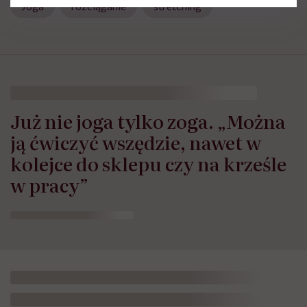
Joga
rozciąganie
stretching
Już nie joga tylko zoga. „Można
ją ćwiczyć wszędzie, nawet w
kolejce do sklepu czy na krześle
w pracy”