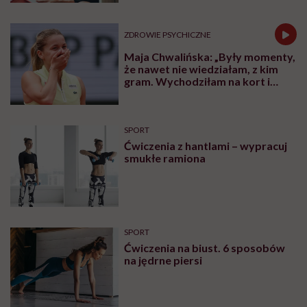
ZDROWIE PSYCHICZNE
Maja Chwalińska: „Były momenty,
że nawet nie wiedziałam, z kim
gram. Wychodziłam na kort i
zaczynałam płakać”
SPORT
Ćwiczenia z hantlami – wypracuj
smukłe ramiona
SPORT
Ćwiczenia na biust. 6 sposobów
na jędrne piersi