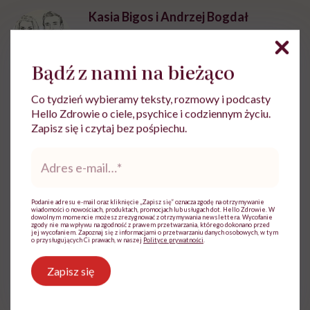
Kasia Bigos i Andrzej Bogdał
Kasia i Andrzej, zawodowi trenerzy. Ona –
100% kobiecości. On – 100 % testosteronu.
Bądź z nami na bieżąco
Oboje cierpią na nieoszczędną dystrybucję
energii, której mają w nadmiarze. Od nich
Co tydzień wybieramy teksty, rozmowy i podcasty
dowiecie się, co i jak trenować, by efekty
Hello Zdrowie o ciele, psychice i codziennym życiu.
wreszcie były widoczne. Pokazują, że się da.
Zapisz się i czytaj bez pośpiechu.
Wy też dacie radę!
Zobacz profil
Adres
e-
mail
*
Udostępnij
Podanie adresu e-mail oraz kliknięcie „Zapisz się” oznacza zgodę na otrzymywanie
wiadomości o nowościach, produktach, promocjach lub usługach dot. Hello Zdrowie. W
dowolnym momencie możesz zrezygnować z otrzymywania newslettera. Wycofanie
zgody nie ma wpływu na zgodność z prawem przetwarzania, którego dokonano przed
jej wycofaniem. Zapoznaj się z informacjami o przetwarzaniu danych osobowych, w tym
o przysługujących Ci prawach, w naszej
Polityce prywatności
.
Powiązane tematy:
Zapisz się
ćwiczenia na kręgosłup
ćwiczenia rozciągające