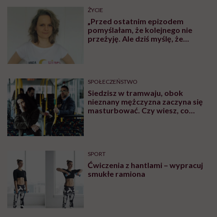
ŻYCIE
„Przed ostatnim epizodem
pomyślałam, że kolejnego nie
przeżyję. Ale dziś myślę, że
przeżyję, tylko wcześniej pójdę
po pomoc”. Alicja o wychodzeniu z
depresji
SPOŁECZEŃSTWO
Siedzisz w tramwaju, obok
nieznany mężczyzna zaczyna się
masturbować. Czy wiesz, co
robić?
SPORT
Ćwiczenia z hantlami – wypracuj
smukłe ramiona