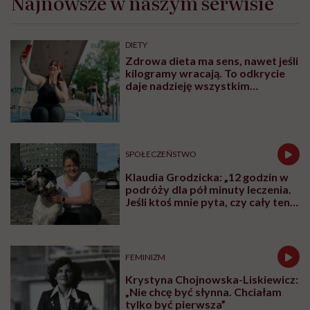
Najnowsze w naszym serwisie
DIETY
Zdrowa dieta ma sens, nawet jeśli
kilogramy wracają. To odkrycie
daje nadzieję wszystkim
walczącym z efektem jo-jo
SPOŁECZEŃSTWO
Klaudia Grodzicka: „12 godzin w
podróży dla pół minuty leczenia.
Jeśli ktoś mnie pyta, czy cały ten
trud ma sens, bez wahania
odpowiadam: 'tak’”
FEMINIZM
Krystyna Chojnowska-Liskiewicz:
„Nie chcę być słynna. Chciałam
tylko być pierwsza”