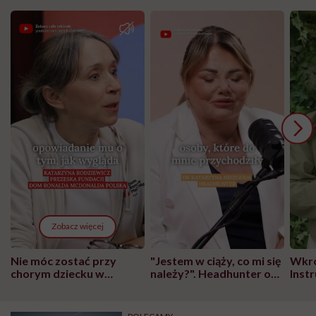
Zobacz więcej
Nie móc zostać przy
"Jestem w ciąży, co mi się
Wkró
chorym dziecku w
należy?". Headhunter o
Inst
szpitalu to tortura.
zmianie pokoleniowej u
atak
"Przeszkadzać w tym
kobiet w ciąży na rynku
wars
może chyba tylko
pracy
eksp