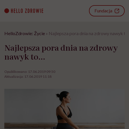
Go
to
Fundacja
content
HelloZdrowie: Życie
›
Najlepsza pora dnia na zdrowy nawyk t
Najlepsza pora dnia na zdrowy
nawyk to…
Opublikowano:
17.06.2019 09:50
Aktualizacja:
17.06.2019 11:18