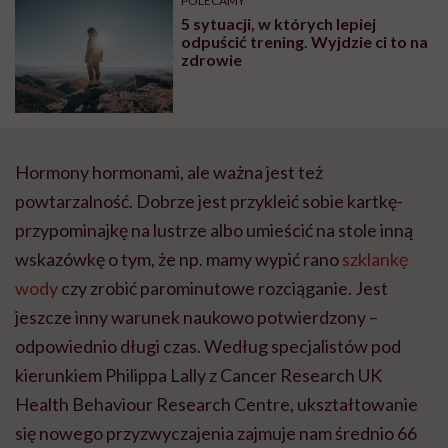
POLECAMY
głupota i brak
5 sytuacji, w których lepiej
wyobraźni"
odpuścić trening. Wyjdzie ci to na
zdrowie
Hormony hormonami, ale ważna jest też
powtarzalność. Dobrze jest przykleić sobie kartkę-
przypominajkę na lustrze albo umieścić na stole inną
wskazówkę o tym, że np. mamy wypić rano
szklankę
wody
czy zrobić parominutowe rozciąganie. Jest
jeszcze inny warunek naukowo potwierdzony –
odpowiednio długi czas. Według specjalistów pod
kierunkiem Philippa Lally z Cancer Research UK
Health Behaviour Research Centre, ukształtowanie
się nowego przyzwyczajenia zajmuje nam średnio 66