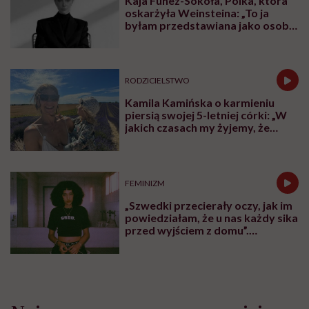
Kaja Funez-Sokoła, Polka, która
oskarżyła Weinsteina: „To ja
byłam przedstawiana jako osoba,
która musi się bronić”
RODZICIELSTWO
Kamila Kamińska o karmieniu
piersią swojej 5-letniej córki: „W
jakich czasach my żyjemy, że
naturalne sprawy musimy
normalizować?”
FEMINIZM
„Szwedki przecierały oczy, jak im
powiedziałam, że u nas każdy sika
przed wyjściem z domu”.
Architektka o „smyczy
moczowej”