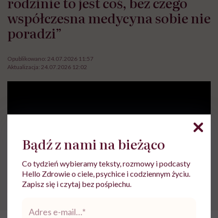
rodzinie to jest coś, bez czego
współczesna medycyna sobie nie
poradzi”
Opublikowano:
24.07.2026 11:57
Aktualizacja:
24.07.2026 12:02
Bądź z nami na bieżąco
Co tydzień wybieramy teksty, rozmowy i podcasty
Hello Zdrowie o ciele, psychice i codziennym życiu.
Zapisz się i czytaj bez pośpiechu.
Adres
e-
*