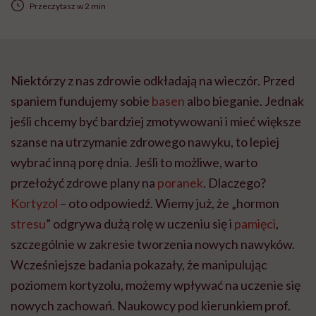
Przeczytasz w 2 min
Niektórzy z nas zdrowie odkładają na wieczór. Przed
spaniem fundujemy sobie
basen
albo bieganie. Jednak
jeśli chcemy być bardziej zmotywowani i mieć większe
szanse na utrzymanie zdrowego nawyku, to lepiej
wybrać inną porę dnia. Jeśli to możliwe, warto
przełożyć zdrowe plany na
poranek
. Dlaczego?
Kortyzol
– oto odpowiedź. Wiemy już, że „hormon
stresu
” odgrywa dużą rolę w uczeniu się i
pamięci
,
szczególnie w zakresie tworzenia nowych nawyków.
Wcześniejsze badania pokazały, że manipulując
poziomem kortyzolu, możemy wpływać na uczenie się
nowych zachowań. Naukowcy pod kierunkiem prof.