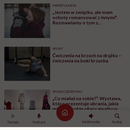
MINDFULNESS
„Jestem w związku, ale mam
ochotę romansować z innymi”.
Rozmawiamy o tym z
psychologiem
SPORT
Ćwiczenia na brzuch na drążku –
ćwiczenia na boki brzucha
SPOŁECZEŃSTWO
„Co miałaś na sobie?”. Wystawa,
która prezentuje ubrania, jakie
miały na sobie ofiary gwałtu w
momencie napaści
Strona główna
Multimedia
Szukaj
Tematy
Podcast