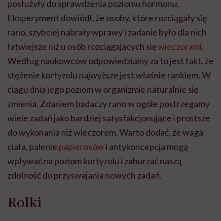
posłużyły do sprawdzenia poziomu hormonu.
Eksperyment dowiódł, że osoby, które rozciągały się
rano, szybciej nabrały wprawy i zadanie było dla nich
łatwiejsze niż u osób rozciągających się
wieczorami
.
Według naukowców odpowiedzialny za to jest fakt, że
stężenie kortyzolu najwyższe jest właśnie rankiem. W
ciągu dnia jego poziom w organizmie naturalnie się
zmienia. Zdaniem badaczy rano w ogóle postrzegamy
wiele zadań jako bardziej satysfakcjonujące i prostsze
do wykonania niż wieczorem. Warto dodać, że waga
ciała, palenie
papierosów
i antykoncepcja mogą
wpływać na poziom kortyzolu i zaburzać naszą
zdolność do przyswajania nowych zadań.
Rolki