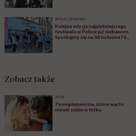
SPOŁECZEŃSTWO
Kolejna edycja najpiękniejszego
festiwalu w Polsce już niebawem.
Spotkajmy się na All Inclusive Film
Festival w Jastarni!
Zobacz także
ŻYCIE
7 komplementów, które warto
mówić sobie w łóżku