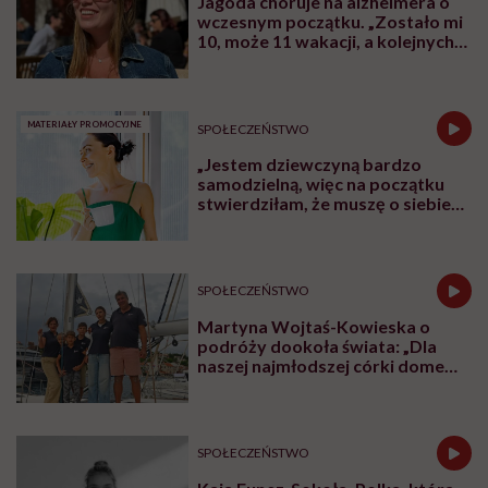
Jagoda choruje na alzheimera o
wczesnym początku. „Zostało mi
10, może 11 wakacji, a kolejnych
nie będę już świadoma”
MATERIAŁY PROMOCYJNE
SPOŁECZEŃSTWO
„Jestem dziewczyną bardzo
samodzielną, więc na początku
stwierdziłam, że muszę o siebie
zadbać”. Emilia Pobiedzińska o
słodko-gorzkim doświadczeniu
menopauzy
SPOŁECZEŃSTWO
Martyna Wojtaś-Kowieska o
podróży dookoła świata: „Dla
naszej najmłodszej córki domem
jest jacht. Miała dwa latka, kiedy
wypływaliśmy w rejs”
SPOŁECZEŃSTWO