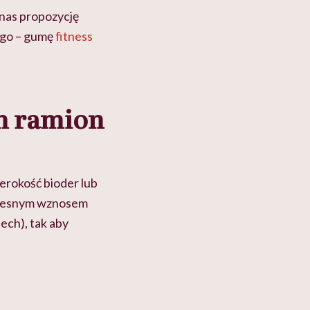
nas propozycję
ego – gumę
fitness
em ramion
erokość bioder lub
oczesnym wznosem
ech), tak aby