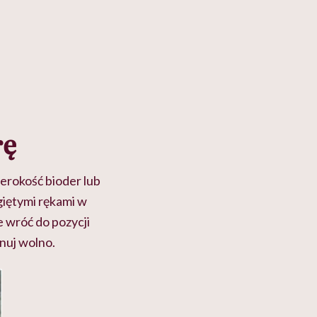
rę
erokość bioder lub
giętymi rękami w
 wróć do pozycji
nuj wolno.