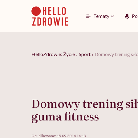
Go
to
content
Tematy
Po
HelloZdrowie: Życie
›
Sport
›
Domowy trening siło
Domowy trening si
guma fitness
Opublikowano:
15.09.2014 14:13