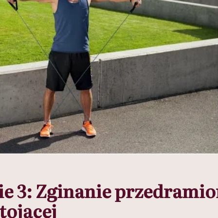
e 3: Zginanie przedramio
tojącej