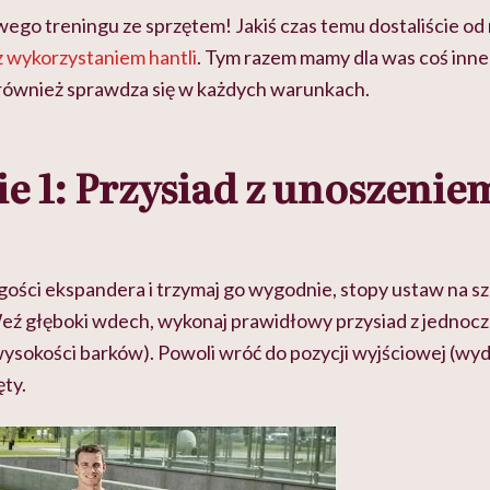
o treningu ze sprzętem! Jakiś czas temu dostaliście od 
z wykorzystaniem hantli
. Tym razem mamy dla was coś inn
 również sprawdza się w każdych warunkach.
e 1: Przysiad z unoszeni
gości ekspandera i trzymaj go wygodnie, stopy ustaw na sz
Weź głęboki wdech, wykonaj prawidłowy przysiad z jedn
ysokości barków). Powoli wróć do pozycji wyjściowej (wyd
ęty.