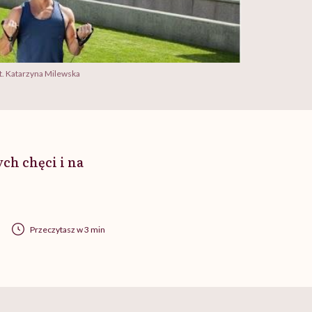
t. Katarzyna Milewska
ch chęci i na
Przeczytasz w 3 min