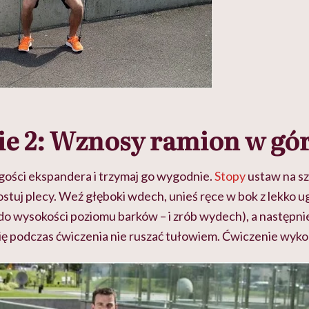
e 2: Wznosy ramion w gó
gości ekspandera i trzymaj go wygodnie.
Stopy
ustaw na sz
ostuj plecy. Weź głęboki wdech, unieś ręce w bok z lekko u
do wysokości poziomu barków – i zrób wydech), a następnie
się podczas ćwiczenia nie ruszać tułowiem. Ćwiczenie wyko