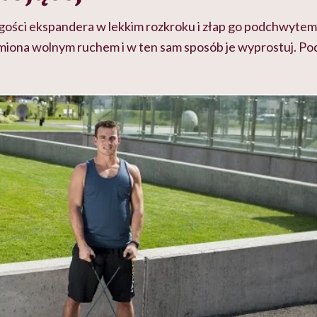
gości ekspandera w lekkim rozkroku i złap go podchwytem
amiona wolnym ruchem i w ten sam sposób je wyprostuj. Po