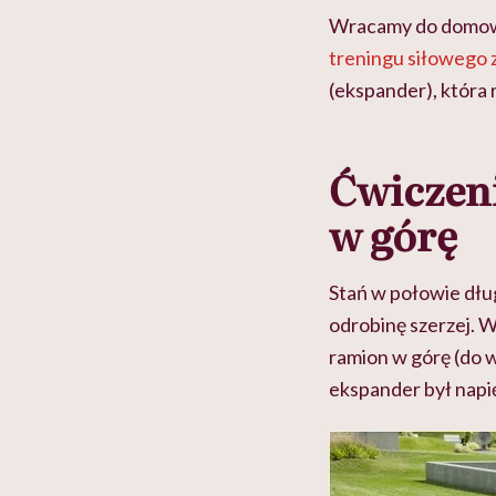
Wracamy do domoweg
treningu
siłowego 
(ekspander), która
Ćwiczeni
w górę
Stań w połowie dłu
odrobinę szerzej. 
ramion w górę (do w
ekspander był napi