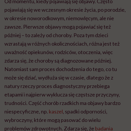
Od momentu, kiedy pojawiają się objawy. Często
pojawiają się we wczesnym okresie życia, po porodzie,
w okresie noworodkowym, niemowlęcym, ale nie
zawsze. Pierwsze objawy mogą pojawiać się też
później – to zależy od choroby. Poza tym dzieci
wzrastają w różnych okolicznościach, różna jest też
uważność opiekunów, rodziców, otoczenia, więc
zdarza się, że choroby są diagnozowane później.
Natomiast sam proces dochodzenia do tego, co tu
może się dziać, wydłuża się w czasie, dlatego że z
natury rzeczy proces diagnostyczny przebiega
etapami i najpierw wyklucza się częstsze przyczyny,
trudności. Część chorób rzadkich ma objawy bardzo
niespecyficzne, np.
kaszel
, spadki odporności,
wybroczyny, które mogą pasować do wielu
problemów zdrowotnych. Zdarza się, że
badania