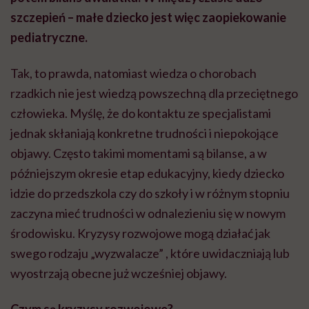
szczepień – małe dziecko jest więc zaopiekowanie
pediatryczne.
Tak, to prawda, natomiast wiedza o chorobach
rzadkich nie jest wiedzą powszechną dla przeciętnego
człowieka. Myślę, że do kontaktu ze specjalistami
jednak skłaniają konkretne trudności i niepokojące
objawy. Często takimi momentami są bilanse, a w
późniejszym okresie etap edukacyjny, kiedy dziecko
idzie do przedszkola czy do szkoły i w różnym stopniu
zaczyna mieć trudności w odnalezieniu się w nowym
środowisku. Kryzysy rozwojowe mogą działać jak
swego rodzaju „wyzwalacze” , które uwidaczniają lub
wyostrzają obecne już wcześniej objawy.
Czym są kryzysy rozwojowe?