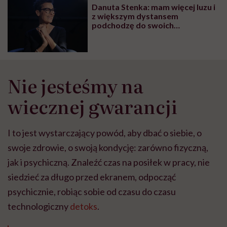
głupota i brak
Danuta Stenka: mam więcej luzu i
wyobraźni"
z większym dystansem
podchodzę do swoich
niedoskonałości
Nie jesteśmy na
wiecznej gwarancji
I to jest wystarczający powód, aby dbać o siebie, o
swoje zdrowie, o swoją kondycję: zarówno fizyczną,
jak i psychiczną. Znaleźć czas na posiłek w pracy, nie
siedzieć za długo przed ekranem, odpocząć
psychicznie, robiąc sobie od czasu do czasu
technologiczny
detoks
.