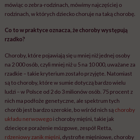
mówiąc o zebra-rodzinach, mówimy najczęściej o
rodzinach, w których dziecko choruje na taką chorobę.
Co to w praktyce oznacza, że choroby występują
rzadko?
Choroby, które pojawiają się u mniej niż jednej osoby
na 2 000 osób, czyli mniej niż u 5 na 10 000, uważane za
rzadkie – takie kryterium zostało przyjęte. Natomiast
są to choroby, które w sumie dotyczą bardzo wielu
ludzi – w Polsce od 2 do 3 milionów osób. 75 procent z
nich ma podłoże genetyczne, ale spektrum tych
chorób jest bardzo szerokie, bo wśród nich są
choroby
układu nerwowego
i choroby mięśni, takie jak
dziecięce porażenie mózgowe, zespół Retta,
rdzeniowy zanik mięśni
, dystrofie mięśniowe, choroby