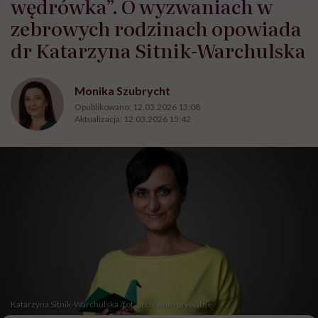
wędrówka”. O wyzwaniach w
zebrowych rodzinach opowiada
dr Katarzyna Sitnik-Warchulska
Monika Szubrycht
Opublikowano:
12.03.2026 13:08
Aktualizacja:
12.03.2026 15:42
Katarzyna Sitnik-Warchulska /fot. archiwum prywatne