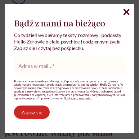
Bądź z nami na bieżąco
Udostępnij
Co tydzień wybieramy teksty, rozmowy i podcasty
Hello Zdrowie o ciele, psychice i codziennym życiu.
Zapisz się i czytaj bez pośpiechu.
Powiązane tematy:
Adres
e-
psychika
Psychologia
mail
*
Podanie adresu e-mail oraz kliknięcie „Zapisz się” oznacza zgodę na otrzymywanie
wiadomości o nowościach, produktach, promocjach lub usługach dot. Hello Zdrowie. W
dowolnym momencie możesz zrezygnować z otrzymywania newslettera. Wycofanie
zgody nie ma wpływu na zgodność z prawem przetwarzania, którego dokonano przed
jej wycofaniem. Zapoznaj się z informacjami o przetwarzaniu danych osobowych, w tym
o przysługujących Ci prawach, w naszej
Polityce prywatności
.
HelloZdrowie: Życie
›
Rodzicielstwo
›
„W długim marszu odpoc
Zapisz się
„W długim marszu odpoczynek
jest równie ważny jak sama