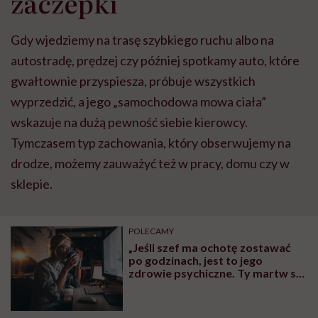
zaczepki
Gdy wjedziemy na trasę szybkiego ruchu albo na
autostradę, prędzej czy później spotkamy auto, które
gwałtownie przyspiesza, próbuje wszystkich
wyprzedzić, a jego „samochodowa mowa ciała”
wskazuje na dużą pewność siebie kierowcy.
Tymczasem typ zachowania, który obserwujemy na
drodze, możemy zauważyć też w pracy, domu czy w
sklepie.
POLECAMY
„Jeśli szef ma ochotę zostawać
po godzinach, jest to jego
zdrowie psychiczne. Ty martw się
swoim”. O zagrożeniach
wynikających z pracy „po
godzinach” mówi psycholog