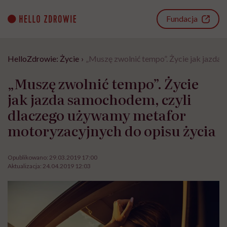
Go
to
Fundacja
content
HelloZdrowie: Życie
›
„Muszę zwolnić tempo”. Życie jak jazda
„Muszę zwolnić tempo”. Życie
jak jazda samochodem, czyli
dlaczego używamy metafor
motoryzacyjnych do opisu życia
Opublikowano:
29.03.2019 17:00
Aktualizacja:
24.04.2019 12:03