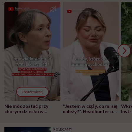
Zobacz więcej
Nie móc zostać przy
"Jestem w ciąży, co mi się
Wkró
chorym dziecku w
należy?". Headhunter o
Inst
szpitalu to tortura.
zmianie pokoleniowej u
atak
"Przeszkadzać w tym
kobiet w ciąży na rynku
wars
może chyba tylko
pracy
eksp
POLECAMY