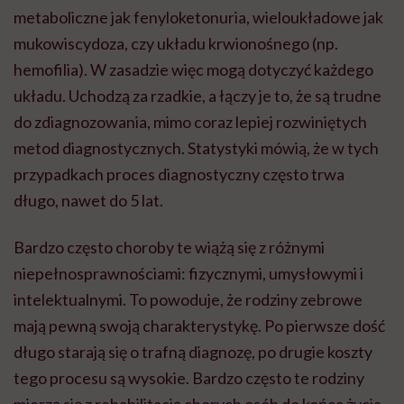
metaboliczne jak fenyloketonuria, wieloukładowe jak
mukowiscydoza, czy układu krwionośnego (np.
hemofilia). W zasadzie więc mogą dotyczyć każdego
układu. Uchodzą za rzadkie, a łączy je to, że są trudne
do zdiagnozowania, mimo coraz lepiej rozwiniętych
metod diagnostycznych. Statystyki mówią, że w tych
przypadkach proces diagnostyczny często trwa
długo, nawet do 5 lat.
Bardzo często choroby te wiążą się z różnymi
niepełnosprawnościami: fizycznymi, umysłowymi i
intelektualnymi. To powoduje, że rodziny zebrowe
mają pewną swoją charakterystykę. Po pierwsze dość
długo starają się o trafną diagnozę, po drugie koszty
tego procesu są wysokie. Bardzo często te rodziny
mierzą się z rehabilitacją chorych osób do końca życia,