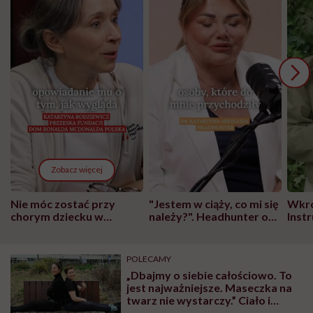
Zobacz więcej
Nie móc zostać przy
"Jestem w ciąży, co mi się
Wkró
chorym dziecku w
należy?". Headhunter o
Inst
szpitalu to tortura.
zmianie pokoleniowej u
atak
"Przeszkadzać w tym
kobiet w ciąży na rynku
wars
może chyba tylko
pracy
eksp
POLECAMY
głupota i brak
„Dbajmy o siebie całościowo. To
wyobraźni"
jest najważniejsze. Maseczka na
twarz nie wystarczy.” Ciało i
zdrowo – warsztaty dla