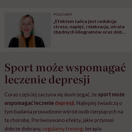
POLECAMY
„Efektem tańca jest redukcja
stresu, napięć, relaksacja, utrata
zbędnych kilogramów oraz dobra
zabawa” – mówi Beata Kowalska,
instruktorka tańca
terapeutycznego
Sport może wspomagać
leczenie depresji
Coraz częściej zaczyna się dostrzegać, że
sport może
wspomagać leczenie
depresji
.
Najlepiej świadczą o
tym badania prowadzone wśród osób cierpiących na
tę chorobę. Porównywano efekty, jakie przynosi
dobrze dobrany,
regularny trening
, terapia