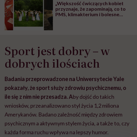
„Większość ćwiczących kobiet
przyznaje, że zapominają, co to
PMS, klimakterium i bolesne
miesiączki, płaczliwość i
drażliwość” – mówi Katarzyna
Majak, trenerka gimnastyki
słowiańskiej
Sport jest dobry – w
dobrych ilościach
Badania przeprowadzone na Uniwersytecie Yale
pokazały, że sport służy zdrowiu psychicznemu, o
ile się z nim nie przesadza. A
by dojść do takich
wniosków, przeanalizowano styl życia 1,2 miliona
Amerykanów. Badano zależność między zdrowiem
psychicznym a aktywnym stylem życia, a także to, czy
każda forma ruchu wpływa na lepszy humor.