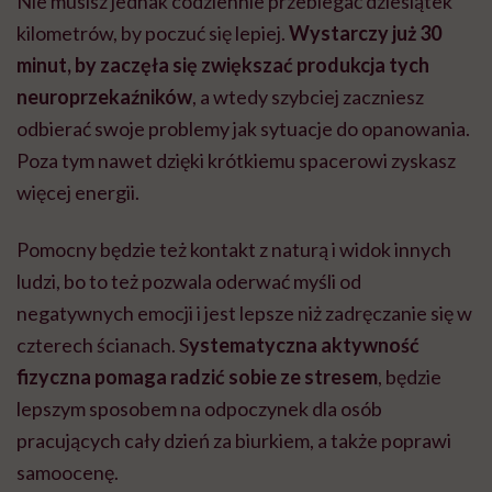
Nie musisz jednak codziennie przebiegać dziesiątek
kilometrów, by poczuć się lepiej.
Wystarczy już 30
minut, by zaczęła się zwiększać produkcja tych
neuroprzekaźników
, a wtedy szybciej zaczniesz
odbierać swoje problemy jak sytuacje do opanowania.
Poza tym nawet dzięki krótkiemu spacerowi zyskasz
więcej energii.
Pomocny będzie też kontakt z naturą i widok innych
ludzi, bo to też pozwala oderwać myśli od
negatywnych emocji i jest lepsze niż zadręczanie się w
czterech ścianach. S
ystematyczna aktywność
fizyczna pomaga radzić sobie ze stresem
, będzie
lepszym sposobem na odpoczynek dla osób
pracujących cały dzień za biurkiem, a także poprawi
samoocenę.