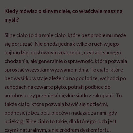
Kiedy mówisz o silnym ciele, co właściwie masz na
myśli?
Silne ciało to dla mnie ciało, które bez problemu może
się poruszać. Nie chodzi jednak tylko o ruch w jego
najbardziej dosłownym znaczeniu, czyli akt samego
chodzenia, ale generalnie o sprawność, która pozwala
sprostać wszystkim wyzwaniom dnia. To ciało, które
bez wysiłku wstaje z leżenia na podłodze, wchodzi po
schodach na czwarte pięto, potrafi podbiec do
autobusu czy przenieść ciężkie siatki z zakupami. To
także ciało, które pozwala bawić się z dziećmi,
podnosić je bez bólu pleców i nadążać za nimi, gdy
uciekają. Silne ciało to takie, dla którego ruch jest
czymś naturalnym, a nie źródłem dyskomfortu.