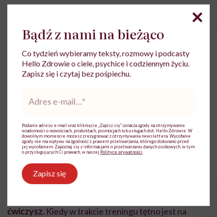
Co prawda okazało się, że najskuteczniejsze są gry
Bądź z nami na bieżąco
zespołowe, jazda na rowerze, aerobik i treningi w
siłowni, ale w rzeczywistości każda aktywność może
Co tydzień wybieramy teksty, rozmowy i podcasty
pomóc. Jednak
osoby, które ćwiczą bez umiaru,
Hello Zdrowie o ciele, psychice i codziennym życiu.
mogą odnieść odwrotny skutek
. Naukowcy
Zapisz się i czytaj bez pośpiechu.
zauważyli, że aktywność przez 30-60 minut trzy do
Adres
e-
pięciu razy w tygodniu daje najwięcej korzyści dla
mail
*
zdrowia psychicznego. U ludzi, którzy są aktywni
Podanie adresu e-mail oraz kliknięcie „Zapisz się” oznacza zgodę na otrzymywanie
ponad 90 minut każdego dnia, również zauważono
wiadomości o nowościach, produktach, promocjach lub usługach dot. Hello Zdrowie. W
dowolnym momencie możesz zrezygnować z otrzymywania newslettera. Wycofanie
zgody nie ma wpływu na zgodność z prawem przetwarzania, którego dokonano przed
poprawę nastroju. Jednak
te, które przekraczały 3
jej wycofaniem. Zapoznaj się z informacjami o przetwarzaniu danych osobowych, w tym
o przysługujących Ci prawach, w naszej
Polityce prywatności
.
godziny dziennie, miały gorszy humor niż osoby
niećwiczące
.
Zapisz się
Wpływ na nastrój ma też intensywność, z jaką
ćwiczysz.
Kiedy w trakcie treningu tętno jest na