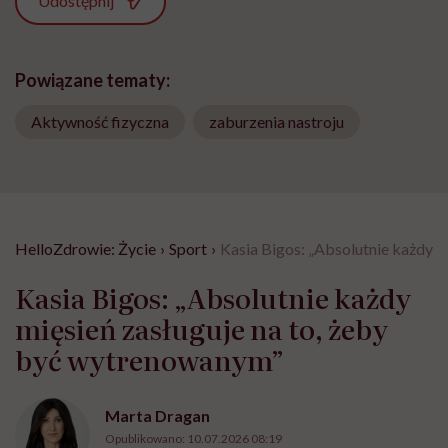
Udostępnij
Powiązane tematy:
Aktywność fizyczna
zaburzenia nastroju
HelloZdrowie: Życie
›
Sport
›
Kasia Bigos: „Absolutnie każdy m
Kasia Bigos: „Absolutnie każdy
mięsień zasługuje na to, żeby
być wytrenowanym”
Marta Dragan
Opublikowano:
10.07.2026 08:19