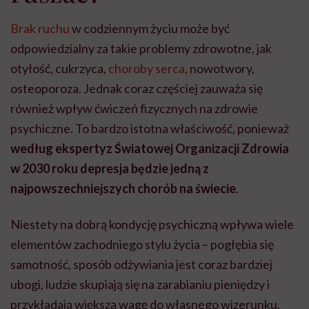
Brak ruchu
w codziennym życiu może być
odpowiedzialny za takie problemy zdrowotne, jak
otyłość, cukrzyca,
choroby serca
, nowotwory,
osteoporoza. Jednak coraz częściej zauważa się
również wpływ ćwiczeń fizycznych na zdrowie
psychiczne. To bardzo istotna właściwość, ponieważ
według ekspertyz Światowej Organizacji Zdrowia
w 2030 roku depresja będzie jedną z
najpowszechniejszych chorób na świecie
.
Niestety na dobrą kondycję psychiczną wpływa wiele
elementów zachodniego stylu życia – pogłębia się
samotność, sposób odżywiania jest coraz bardziej
ubogi, ludzie skupiają się na zarabianiu pieniędzy i
przykładają większą wagę do własnego wizerunku.