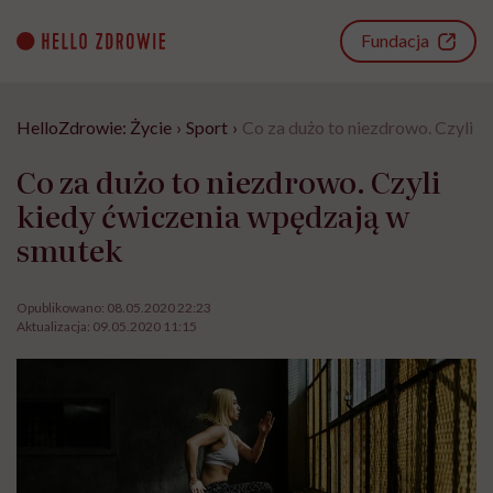
Go
to
Fundacja
content
HelloZdrowie: Życie
›
Sport
›
Co za dużo to niezdrowo. Czyli 
Co za dużo to niezdrowo. Czyli
kiedy ćwiczenia wpędzają w
smutek
Opublikowano:
08.05.2020 22:23
Aktualizacja:
09.05.2020 11:15