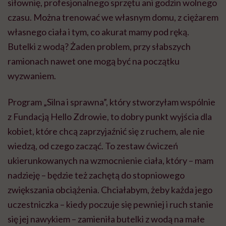
siłownię, profesjonalnego sprzętu ani godzin wolnego
czasu. Można trenować we własnym domu, z ciężarem
własnego ciała i tym, co akurat mamy pod ręką.
Butelki z wodą? Żaden problem, przy słabszych
ramionach nawet one mogą być na początku
wyzwaniem.
Program „Silna i sprawna”, który stworzyłam wspólnie
z Fundacją Hello Zdrowie, to dobry punkt wyjścia dla
kobiet, które chcą zaprzyjaźnić się z ruchem, ale nie
wiedzą, od czego zacząć. To zestaw ćwiczeń
ukierunkowanych na wzmocnienie ciała, który – mam
nadzieję – będzie też zachętą do stopniowego
zwiększania obciążenia. Chciałabym, żeby każda jego
uczestniczka – kiedy poczuje się pewniej i ruch stanie
się jej nawykiem – zamieniła butelki z wodą na małe