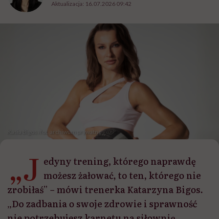
Aktualizacja:
16.07.2026 09:42
Kasia Bigos /fot. archiwum prywatne
„J
edyny trening, którego naprawdę
możesz żałować, to ten, którego nie
zrobiłaś” – mówi trenerka Katarzyna Bigos.
„Do zadbania o swoje zdrowie i sprawność
nie potrzebujesz karnetu na siłownię,