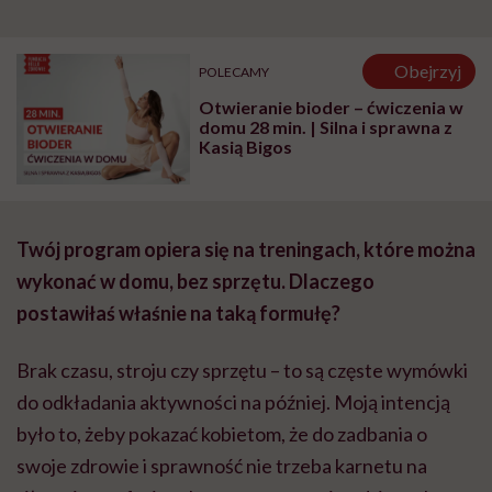
Obejrzyj
POLECAMY
Otwieranie bioder – ćwiczenia w
domu 28 min. | Silna i sprawna z
Kasią Bigos
Twój program opiera się na treningach, które można
wykonać w domu, bez sprzętu. Dlaczego
postawiłaś właśnie na taką formułę?
Brak czasu, stroju czy sprzętu – to są częste wymówki
do odkładania aktywności na później. Moją intencją
było to, żeby pokazać kobietom, że do zadbania o
swoje zdrowie i sprawność nie trzeba karnetu na