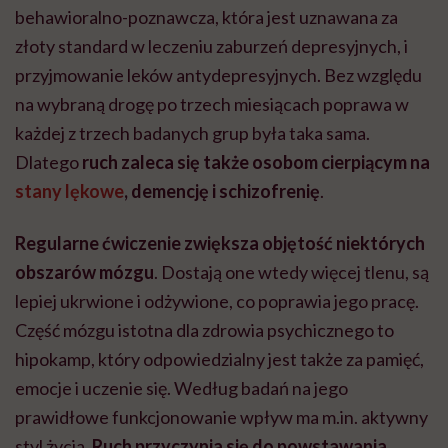
behawioralno-poznawcza, która jest uznawana za
złoty standard w leczeniu zaburzeń depresyjnych, i
przyjmowanie leków antydepresyjnych. Bez względu
na wybraną drogę po trzech miesiącach poprawa w
każdej z trzech badanych grup była taka sama.
Dlatego
ruch zaleca się także osobom cierpiącym na
stany lękowe
, demencję i schizofrenię
.
Regularne ćwiczenie zwiększa objętość niektórych
obszarów mózgu
. Dostają one wtedy więcej tlenu, są
lepiej ukrwione i odżywione, co poprawia jego pracę.
Część mózgu istotna dla zdrowia psychicznego to
hipokamp, który odpowiedzialny jest także za pamięć,
emocje i uczenie się. Według badań na jego
prawidłowe funkcjonowanie wpływ ma m.in. aktywny
styl życia.
Ruch przyczynia się do powstawania