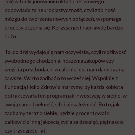
rolę w funkcjonowaniu układu nerwowego:
odpowiada za neuroplastyczność, czyli zdolność
mózgu do tworzenia nowych połączeń, wspomaga
procesy uczenia się. Korzyści jest naprawdę bardzo
dużo.
To, co dziś wydaje się nam oczywiste, czyli możliwość
swobodnego chodzenia, noszenia zakupów czy
wejścia po schodach, wcale nie jest nam dane raz na
zawsze. Warto zadbać o to wcześniej. Wspólnie z
Fundacją Hello Zdrowie marzymy, by każda kobieta
potraktowała ten program jak inwestycję w siebie, w
swoją samodzielność, siłę i niezależność. Bo to, jak
zadbamy teraz o siebie, będzie procentowało
całkowicie inną jakością życia za dziesięć, piętnaście
czy trzydzieści lat.