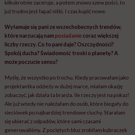
kilkukrotnie zaceruje, a potem znowu szew puści, to
już trudno jest łapać nitki. I czas kupić nowe.
Wyłamuje się pani ze wszechobecnych trendów,
które narzucają nam
posiadanie
coraz większej
liczby rzeczy. Co to pani daje? Oszczędności?
Spokój ducha? Świadomość troski o planetę? A
może poczucie sensu?
Myślę, że wszystko po trochu. Kiedy pracowałam jako
projektantka odzieży w dużej marce, miałam okazję
zobaczyć, jak działa ta branża. Ile rzeczy jest na pokaz!
Ale już wtedy nie należałam do osób, które biegały do
sieciówek po najbardziej trendowe ciuchy. Starałam
się ubierać z odpadów, które sami czasami
generowaliśmy. Z pociętych bluz zrobiłam kubraczek