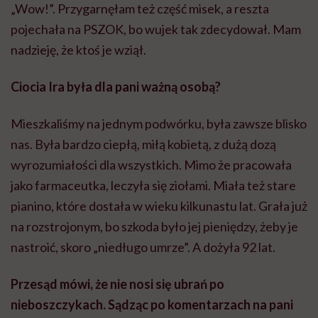
„Wow!”. Przygarnęłam też część misek, a reszta
pojechała na PSZOK, bo wujek tak zdecydował. Mam
nadzieję, że ktoś je wziął.
Ciocia Ira była dla pani ważną osobą?
Mieszkaliśmy na jednym podwórku, była zawsze blisko
nas. Była bardzo ciepłą, miłą kobietą, z dużą dozą
wyrozumiałości dla wszystkich. Mimo że pracowała
jako farmaceutka, leczyła się ziołami. Miała też stare
pianino, które dostała w wieku kilkunastu lat. Grała już
na rozstrojonym, bo szkoda było jej pieniędzy, żeby je
nastroić, skoro „niedługo umrze”. A dożyła 92 lat.
Przesąd mówi, że nie nosi się ubrań po
nieboszczykach. Sądząc po komentarzach na pani