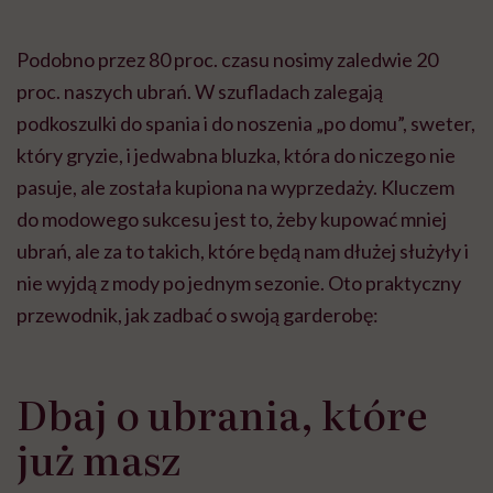
Podobno przez 80 proc. czasu nosimy zaledwie 20
proc. naszych ubrań. W szufladach zalegają
podkoszulki do spania i do noszenia „po domu”, sweter,
który gryzie, i jedwabna bluzka, która do niczego nie
pasuje, ale została kupiona na wyprzedaży. Kluczem
do modowego sukcesu jest to, żeby kupować mniej
ubrań, ale za to takich, które będą nam dłużej służyły i
nie wyjdą z mody po jednym sezonie. Oto praktyczny
przewodnik, jak zadbać o swoją garderobę:
Dbaj o ubrania, które
już masz