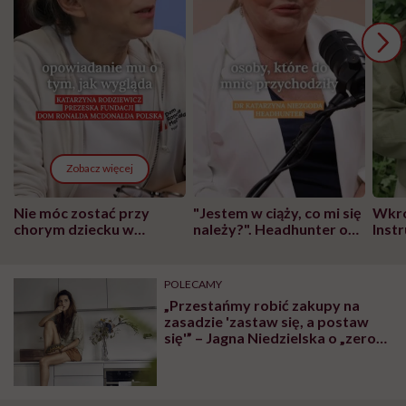
Zobacz więcej
Nie móc zostać przy
"Jestem w ciąży, co mi się
Wkró
chorym dziecku w
należy?". Headhunter o
Inst
szpitalu to tortura.
zmianie pokoleniowej u
atak
"Przeszkadzać w tym
kobiet w ciąży na rynku
wars
może chyba tylko
pracy
eksp
POLECAMY
głupota i brak
„Przestańmy robić zakupy na
wyobraźni"
zasadzie 'zastaw się, a postaw
się'” – Jagna Niedzielska o „zero
waste” w blokowej kuchni