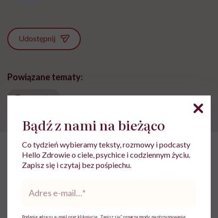
Udostępnij
Powiązane tematy:
Zero waste
Bądź z nami na bieżąco
Co tydzień wybieramy teksty, rozmowy i podcasty
Hello Zdrowie o ciele, psychice i codziennym życiu.
HelloZdrowie: Życie
›
Społeczeństwo
›
Paulina Hojka o noszeni
Zapisz się i czytaj bez pośpiechu.
Paulina Hojka o noszeniu ubrań
Adres
e-
po zmarłych: „Myślę, że żaden
mail
*
nieboszczyk się nie obrazi”
Podanie adresu e-mail oraz kliknięcie „Zapisz się” oznacza zgodę na otrzymywanie