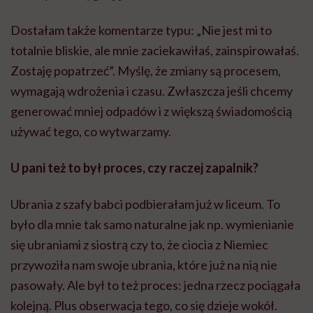
Dostałam także komentarze typu: „Nie jest mi to
totalnie bliskie, ale mnie zaciekawiłaś, zainspirowałaś.
Zostaję popatrzeć”. Myślę, że zmiany są procesem,
wymagają wdrożenia i czasu. Zwłaszcza jeśli chcemy
generować mniej odpadów i z większą świadomością
używać tego, co wytwarzamy.
U pani też to był proces, czy raczej zapalnik?
Ubrania z szafy babci podbierałam już w liceum. To
było dla mnie tak samo naturalne jak np. wymienianie
się ubraniami z siostrą czy to, że ciocia z Niemiec
przywoziła nam swoje ubrania, które już na nią nie
pasowały. Ale był to też proces: jedna rzecz pociągała
kolejną. Plus obserwacja tego, co się dzieje wokół.