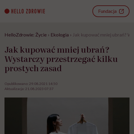
Go
to
Fundacja
content
HelloZdrowie: Życie
›
Ekologia
›
Jak kupować mniej ubrań? Wys
Jak kupować mniej ubrań?
Wystarczy przestrzegać kilku
prostych zasad
Opublikowano:
29.08.2021 14:50
Aktualizacja:
21.08.2023 07:37