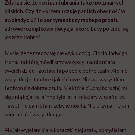
Zdarza się, że nosi pani ubrania także po zmarłych
bliskich. Czy dzięki temu czuje pani ich obecność w
swoim życiu? To sentyment czy może po prostu
zdroworozsądkowa decyzja, skoro buty po cioci są
jeszcze dobre?
Myślę, że te rzeczy się nie wykluczają. Ciocia Jadwiga
Irena, na którą mówiliśmy wszyscy Ira, nie miała
swoich dzieci i zostawiła po sobie pełne szafy. Ale nie
wszystko jest dobre i jakościowe. Nie we wszystkim
też bym się dobrze czuła. Niektóre ciuchy bardziej mi
się z nią kojarzą, a inne tyle lat przeleżały w szafie, że
nawet nie pamiętam, żeby je nosiła. Nie przygarnęłam
więc po niej wszystkiego.
Ale jak wyjęłam białe kozaczki z jej szafy, pomyślałam: