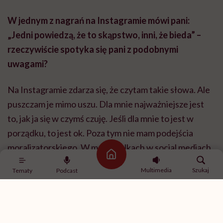
W jednym z nagrań na Instagramie mówi pani:
„Jedni powiedzą, że to skąpstwo, inni, że bieda” –
rzeczywiście spotyka się pani z podobnymi
uwagami?
Na Instagramie zdarza się, że czytam takie słowa. Ale
puszczam je mimo uszu. Dla mnie najważniejsze jest
to, jak ja się w czymś czuję. Jeśli dla mnie to jest w
porządku, to jest ok. Poza tym nie mam podejścia
moralizatorskiego. W moich rolkach w social mediach
Strona główna
nie ma rad typu: “nie wyrzucaj, oszczędzaj, noś”.
Multimedia
Szukaj
Tematy
Podcast
Mówię w nich o sobie, o tym, jak ja żyję.
Dawniej, kiedy byłam projektantką marki, która robiła
bardzo eleganckie ubrania, musiałam w pracy