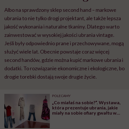
Albo na sprawdzony sklep second hand – markowe
ubrania to nie tylko drogi projektant, ale także lepsza
jakość wykonania i naturalne tkaniny. Dlatego warto
zainwestować w wysokiej jakości ubrania vintage.
Jeśli były odpowiednio prane i przechowywane, mogą
służyć wiele lat. Obecnie powstaje coraz więcej
second handów, gdzie można kupić markowe ubrania i
dodatki. To rozwiązanie ekonomiczne i ekologiczne, bo
drogie torebki dostają swoje drugie życie.
POLECAMY
„Co miałaś na sobie?”. Wystawa,
która prezentuje ubrania, jakie
miały na sobie ofiary gwałtu w
momencie napaści