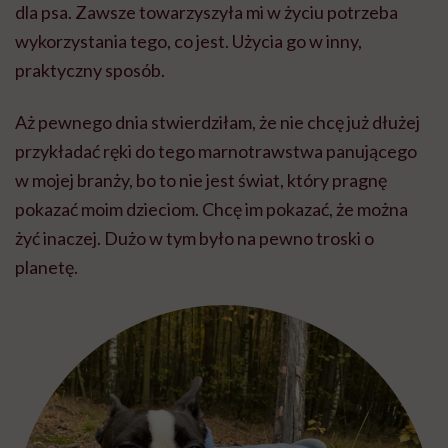
dla psa. Zawsze towarzyszyła mi w życiu potrzeba
wykorzystania tego, co jest. Użycia go w inny,
praktyczny sposób.
Aż pewnego dnia stwierdziłam, że nie chcę już dłużej
przykładać ręki do tego marnotrawstwa panującego
w mojej branży, bo to nie jest świat, który pragnę
pokazać moim dzieciom. Chcę im pokazać, że można
żyć inaczej. Dużo w tym było na pewno troski o
planetę.