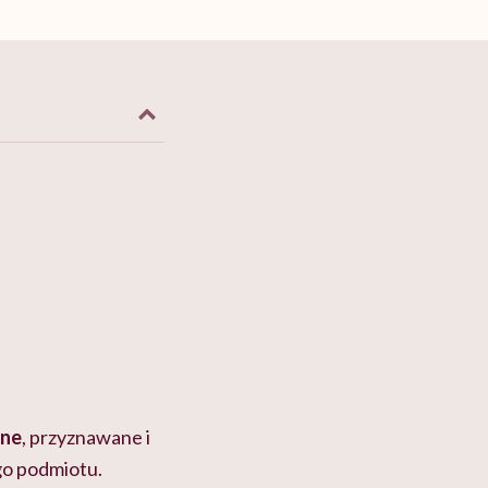
lne
, przyznawane i
go podmiotu.