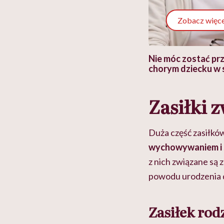
Zobacz więce
 i miał
Najlepsza dieta wydaje się
Nie móc zostać pr
 lekko
banalna, a może
chorym dziecku w 
ie”
zapobiegać nowotworom
to tortura. "Prze
w tym może chyba 
głupota i brak wyo
Zasiłki 
Duża część zasiłkó
wychowywaniem i 
z nich związane są 
powodu urodzenia d
Zasiłek rod