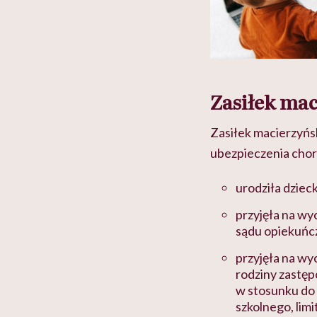
Zasiłek mac
Zasiłek macierzyńs
ubezpieczenia cho
urodziła dzieck
przyjęła na wy
sądu opiekuńc
przyjęła na wy
rodziny zastęp
w stosunku do 
szkolnego, limi