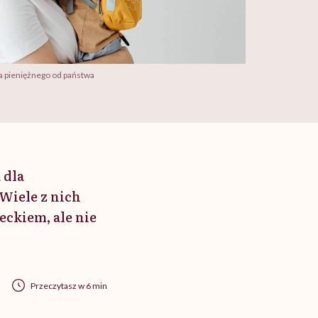
a pieniężnego od państwa
 dla
 Wiele z nich
ckiem, ale nie
Przeczytasz w 6 min