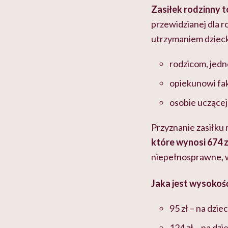
Zasiłek rodzinny t
przewidzianej dla 
utrzymaniem dzieck
rodzicom, jed
opiekunowi fa
osobie uczącej 
Przyznanie zasiłku 
które wynosi 674 z
niepełnosprawne, 
Jaka jest wysokoś
95 zł – na dzie
124 zł – na dz