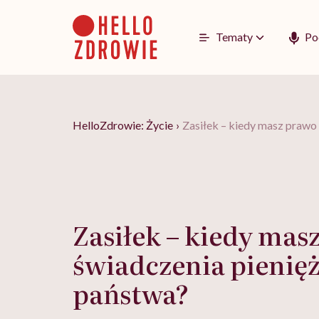
Go
to
content
Tematy
Po
HelloZdrowie: Życie
›
Zasiłek – kiedy masz prawo
Zasiłek – kiedy mas
świadczenia pienię
państwa?