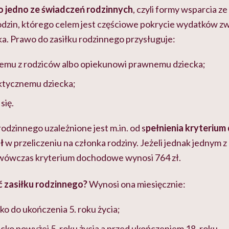
o jedno ze świadczeń rodzinnych
, czyli formy wsparcia z
rodzin, którego celem jest częściowe pokrycie wydatków z
a. Prawo do zasiłku rodzinnego przysługuje:
nemu z rodziców albo opiekunowi prawnemu dziecka;
ktycznemu dziecka;
się.
rodzinnego uzależnione jest m.in. od s
pełnienia kryteriu
ł
w przeliczeniu na członka rodziny. Jeżeli jednak jednym z 
wówczas kryterium dochodowe wynosi 764 zł.
ć zasiłku rodzinnego?
Wynosi ona miesięcznie:
cko do ukończenia 5. roku życia;
iecko powyżej 5. roku życia a przed ukończeniem 18. roku