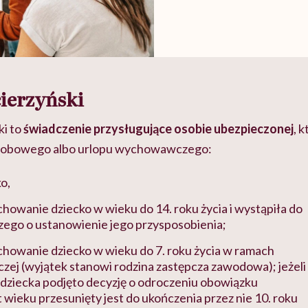
ierzyński
ki to
świadczenie przysługujące osobie ubezpieczonej
, 
robowego albo urlopu wychowawczego:
o,
chowanie dziecko w wieku do 14. roku życia i wystąpiła do
zego o ustanowienie jego przysposobienia;
chowanie dziecko w wieku do 7. roku życia w ramach
czej (wyjątek stanowi rodzina zastępcza zawodowa); jeżeli
dziecka podjęto decyzję o odroczeniu obowiązku
t wieku przesunięty jest do ukończenia przez nie 10. roku