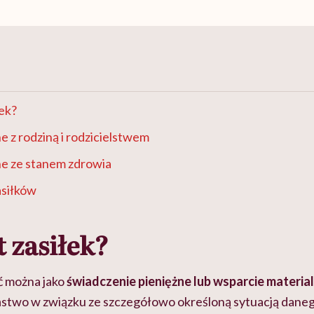
łek?
e z rodziną i rodzicielstwem
ne ze stanem zdrowia
asiłków
t zasiłek?
ć można jako
świadczenie pieniężne lub wsparcie materia
ństwo w związku ze szczegółowo określoną sytuacją dane