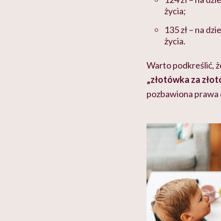
życia;
135 zł – na dz
życia.
Warto podkreślić, 
„złotówka za zło
pozbawiona prawa do