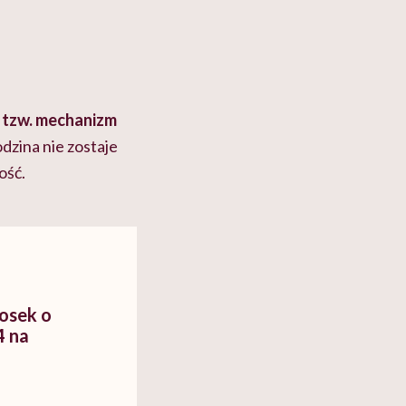
e tzw. mechanizm
dzina nie zostaje
ość.
iosek o
4 na