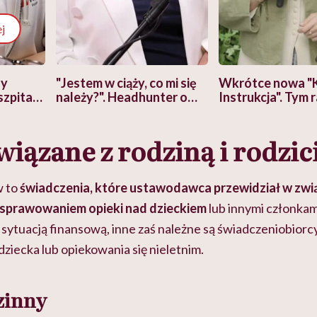
j
zy
"Jestem w ciąży, co mi się
Wkrótce nowa "
szpitalu
należy?". Headhunter o
Instrukcja". Tym 
szkadzać
zmianie pokoleniowej u
atakach paniki. Z
tylko
kobiet w ciąży na rynku
warsztat pacjen
braźni"
związane z rodziną i rodzi
pracy
ekspercki
w to
świadczenia, które ustawodawca przewidział w zwi
sprawowaniem opieki nad dzieckiem
lub innymi członkam
z sytuacją finansową, inne zaś należne są świadczeniobior
ziecka lub opiekowania się nieletnim.
zinny