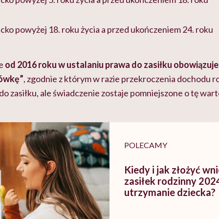
iecko powyżej 18. roku życia a przed ukończeniem 24. roku
że
od 2016 roku w ustalaniu prawa do zasiłku obowiązuj
tówkę”
, zgodnie z którym w razie przekroczenia dochodu ro
 zasiłku, ale świadczenie zostaje pomniejszone o tę wart
POLECAMY
Kiedy i jak złożyć wn
zasiłek rodzinny 202
utrzymanie dziecka?